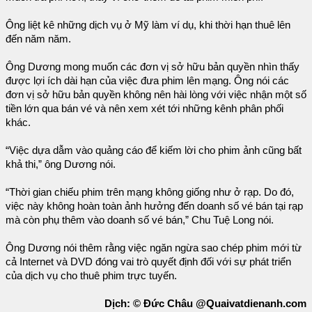
Ông liệt kê những dịch vụ ở Mỹ làm ví dụ, khi thời hạn thuê lên
đến năm năm.
Ông Dương mong muốn các đơn vị sở hữu bản quyền nhìn thấy
được lợi ích dài hạn của việc đưa phim lên mạng. Ông nói các
đơn vị sở hữu bản quyền không nên hài lòng với việc nhận một số
tiền lớn qua bán vé và nên xem xét tới những kênh phân phối
khác.
“Việc dựa dẫm vào quảng cáo để kiếm lời cho phim ảnh cũng bất
khả thi,” ông Dương nói.
“Thời gian chiếu phim trên mạng không giống như ở rạp. Do đó,
việc này không hoàn toàn ảnh hưởng đến doanh số vé bán tại rạp
mà còn phụ thêm vào doanh số vé bán,” Chu Tuệ Long nói.
Ông Dương nói thêm rằng việc ngăn ngừa sao chép phim mới từ
cả Internet và DVD đóng vai trò quyết định đối với sự phát triển
của dịch vụ cho thuê phim trực tuyến.
Dịch: © Đức Châu @Quaivatdienanh.com