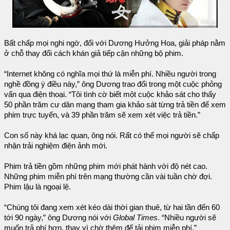
Bất chấp mọi nghi ngờ, đối với Dương Hưởng Hoa, giải pháp nằm
ở chỗ thay đổi cách khán giả tiếp cận những bộ phim.
“Internet không có nghĩa mọi thứ là miễn phí. Nhiều người trong
nghề đồng ý điều này,” ông Dương trao đổi trong một cuộc phỏng
vấn qua điện thoại. “Tôi tình cờ biết một cuộc khảo sát cho thấy
50 phần trăm cư dân mạng tham gia khảo sát từng trả tiền để xem
phim trực tuyến, và 39 phần trăm sẽ xem xét việc trả tiền.”
Con số này khá lạc quan, ông nói. Rất có thể mọi người sẽ chấp
nhận trải nghiệm điện ảnh mới.
Phim trả tiền gồm những phim mới phát hành với độ nét cao.
Những phim miễn phí trên mạng thường cần vài tuần chờ đợi.
Phim lậu là ngoại lệ.
“Chúng tôi đang xem xét kéo dài thời gian thuê, từ hai tần đến 60
tới 90 ngày,” ông Dương nói với
Global Times
. “Nhiều người sẽ
muốn trả phí hơn, thay vì chờ thêm để tải phim miễn phí.”