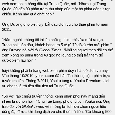
web xem phim hàng đầu tại Trung Quốc, nói. “Nhưng tại Trung
Quốc, 80 đến 90 phần trăm thu nhập của một bộ phim đến từ rạp
chiếu. Kênh này quá chật hẹp.”
Ông Dương cho biết Iqiyi bắt đầu dịch vụ cho thuê phim từ năm
2011.
“Năm ngoái, chúng tôi tải lên những phim chỉ vừa mới ra rạp.
Trong hai tuần đầu, khách hàng trả 5 tệ (0,79 đôla) cho mỗi phim,”
ông Dương nói với tờ
Global Times
. “Những người theo dõi có thể
xem xong bộ phim trong 48 giờ; họ [cũng có thể] trả thêm để
được xem lâu hơn.”
Iqiyi không phải là trang web xem phim duy nhất có dịch vụ này.
Vào tháng 10/2010, youku.com đã bắt đầu thử nghiệm phim trực
tuyến trả tiền. Tháng 7/2011, Youku tung ra Youku Premium, dịch
vụ cho thuê trả tiền đầu tiên tại Trung Quốc.
“So với rạp chiếu truyền thống, kênh phân phối này mang đến
nhiều lựa chọn hơn,” Chu Tuệ Long, phó chủ tịch Youku nói. Ông
trao đổi với
Global Times
về những lợi ích lựa chọn người tiêu
dùng đạt được khi dùng dịch vụ cho thuê trả tiền. “Có khoảng 500