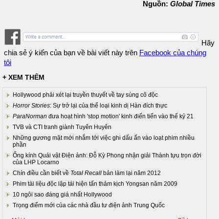
Nguồn:
Global Times
Hãy
chia sẻ ý kiến của bạn về bài viết này trên
Facebook của chúng
tôi
+ XEM THÊM
Hollywood phải xét lại truyền thuyết về tay súng cô độc
Horror Stories
: Sự trở lại của thể loại kinh dị Hàn đích thực
ParaNorman
đưa hoạt hình 'stop motion' kinh điển tiến vào thế kỷ 21
TVB và CTI tranh giành Tuyên Huyên
Những gương mặt mới nhắm tới việc ghi dấu ấn vào loạt phim nhiều
phần
Ống kính Quái vật Điện ảnh: Đỗ Kỳ Phong nhận giải Thành tựu trọn đời
của LHP Locarno
Chín điều cần biết về
Total Recall
bản làm lại năm 2012
Phim tài liệu độc lập tái hiện tấn thảm kịch Yongsan năm 2009
10 ngôi sao đáng giá nhất Hollywood
Trọng điểm mới của các nhà đầu tư điện ảnh Trung Quốc