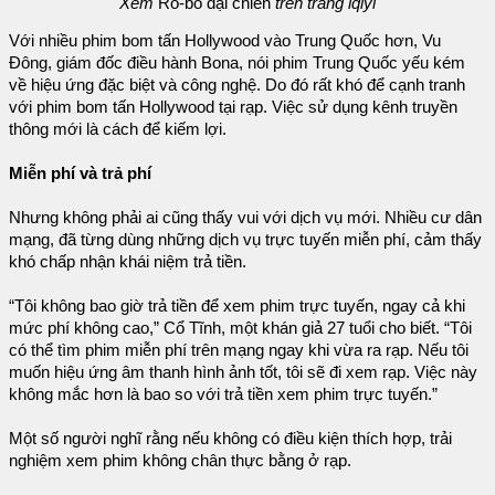
Xem
Rô-bô đại chiến
trên trang iqiyi
Với nhiều phim bom tấn Hollywood vào Trung Quốc hơn, Vu
Đông, giám đốc điều hành Bona, nói phim Trung Quốc yếu kém
về hiệu ứng đặc biệt và công nghệ. Do đó rất khó để cạnh tranh
với phim bom tấn Hollywood tại rạp. Việc sử dụng kênh truyền
thông mới là cách để kiếm lợi.
Miễn phí và trả phí
Nhưng không phải ai cũng thấy vui với dịch vụ mới. Nhiều cư dân
mạng, đã từng dùng những dịch vụ trực tuyến miễn phí, cảm thấy
khó chấp nhận khái niệm trả tiền.
“Tôi không bao giờ trả tiền để xem phim trực tuyến, ngay cả khi
mức phí không cao,” Cổ Tĩnh, một khán giả 27 tuổi cho biết. “Tôi
có thể tìm phim miễn phí trên mạng ngay khi vừa ra rạp. Nếu tôi
muốn hiệu ứng âm thanh hình ảnh tốt, tôi sẽ đi xem rạp. Việc này
không mắc hơn là bao so với trả tiền xem phim trực tuyến.”
Một số người nghĩ rằng nếu không có điều kiện thích hợp, trải
nghiệm xem phim không chân thực bằng ở rạp.