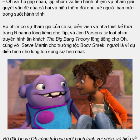
– Oh và Tip gặp nhau, lập nhóm và tiến hành nhiệm vụ nhằm giải
quyết vấn đề của cả hai và hiểu thêm đôi chút về người bạn mới
trong suốt hành trình.
Bộ phim có sự tham gia của ca sĩ, diễn viên và nhà thiết kế thời
trang Rihanna lồng tiếng cho Tip, và Jim Parsons từ loạt phim
truyền hình ăn khách
The Big Bang Theory
lồng tiếng cho Oh,
cùng với Steve Martin cho trưởng tộc Boov Smek, người là ví dụ
điển hình cho lòng tôn sùng sự hèn nhát.
Bộ đôi Tip và Oh cùng trải qua một hành trình vui nhộn, và hiểu về