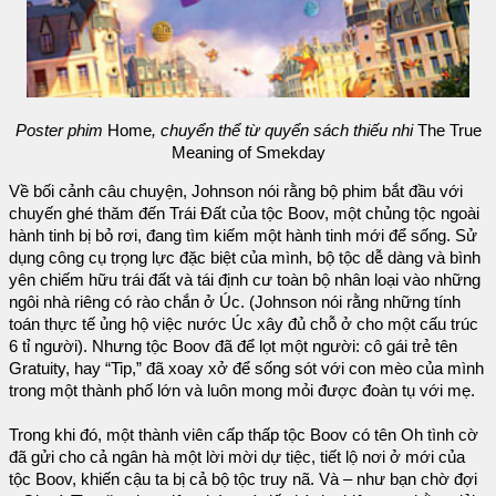
Poster phim
Home
, chuyển thể từ quyển sách thiếu nhi
The True
Meaning of Smekday
Về bối cảnh câu chuyện, Johnson nói rằng bộ phim bắt đầu với
chuyến ghé thăm đến Trái Đất của tộc Boov, một chủng tộc ngoài
hành tinh bị bỏ rơi, đang tìm kiếm một hành tinh mới để sống. Sử
dụng công cụ trọng lực đặc biệt của mình, bộ tộc dễ dàng và bình
yên chiếm hữu trái đất và tái định cư toàn bộ nhân loại vào những
ngôi nhà riêng có rào chắn ở Úc. (Johnson nói rằng những tính
toán thực tế ủng hộ việc nước Úc xây đủ chỗ ở cho một cấu trúc
6 tỉ người). Nhưng tộc Boov đã để lọt một người: cô gái trẻ tên
Gratuity, hay “Tip,” đã xoay xở để sống sót với con mèo của mình
trong một thành phố lớn và luôn mong mỏi được đoàn tụ với mẹ.
Trong khi đó, một thành viên cấp thấp tộc Boov có tên Oh tình cờ
đã gửi cho cả ngân hà một lời mời dự tiệc, tiết lộ nơi ở mới của
tộc Boov, khiến cậu ta bị cả bộ tộc truy nã. Và – như bạn chờ đợi