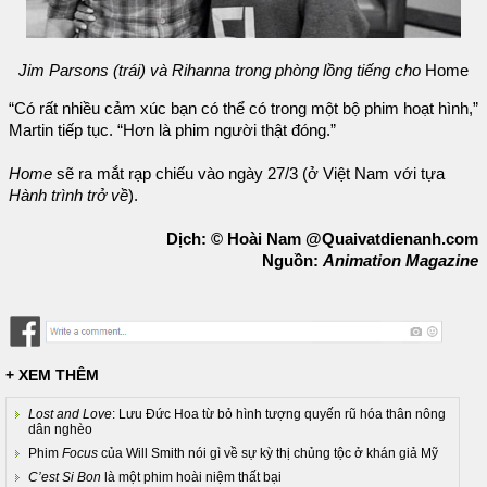
Jim Parsons (trái) và Rihanna trong phòng lồng tiếng cho
Home
“Có rất nhiều cảm xúc bạn có thể có trong một bộ phim hoạt hình,”
Martin tiếp tục. “Hơn là phim người thật đóng.”
Home
sẽ ra mắt rạp chiếu vào ngày 27/3 (ở Việt Nam với tựa
Hành trình trở về
).
Dịch: © Hoài Nam @Quaivatdienanh.com
Nguồn:
Animation Magazine
+ XEM THÊM
Lost and Love
: Lưu Đức Hoa từ bỏ hình tượng quyến rũ hóa thân nông
dân nghèo
Phim
Focus
của Will Smith nói gì về sự kỳ thị chủng tộc ở khán giả Mỹ
C’est Si Bon
là một phim hoài niệm thất bại