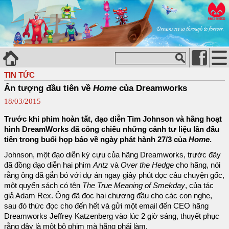
TIN TỨC
Ấn tượng đầu tiên về
Home
của Dreamworks
18/03/2015
Trước khi phim hoàn tất, đạo diễn Tim Johnson và hãng hoạt
hình DreamWorks đã công chiếu những cảnh tư liệu lần đầu
tiên trong buổi họp báo về ngày phát hành 27/3 của
Home
.
Johnson, một đạo diễn kỳ cựu của hãng Dreamworks, trước đây
đã đồng đạo diễn hai phim
Antz
và
Over the Hedge
cho hãng, nói
rằng ông đã gắn bó với dự án ngay giây phút đọc câu chuyện gốc,
một quyển sách có tên
The True Meaning of Smekday
, của tác
giả Adam Rex. Ông đã đọc hai chương đầu cho các con nghe,
sau đó thức đọc cho đến hết và gửi một email đến CEO hãng
Dreamworks Jeffrey Katzenberg vào lúc 2 giờ sáng, thuyết phục
rằng đây là một bộ phim mà hãng phải làm.