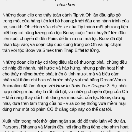
nhau hơn
Những đoạn clip cho thấy toàn cảnh Tip và Oh lần đầu gặp gỡ
trong một cửa hàng tiện lợi bỏ hoang; khởi đầu cho hành trình của
họ, sau khi Oh chỉnh sửa chiếc xe của Tip thành một phương tiện
biết bay có năng lượng của tộc Boov; cuộc “nói chuyện” lớn đầu
tiên suốt chuyến đi đến Pairs để tìm ra nơi mà tộc Boov đã đặt
nhân loại vào; và đoạn clip cuối cùng trong đó Oh và Tip chạm
trán với tộc Boov và Smek trên Tháp Eiffel lơ lửng.
Những đoạn clip này có tông điệu rất dễ thương; phải, chúng đều
có nhịp độ nhanh, hài hước và hào hứng, nhưng phần hoạt hình
cho thấy những bước phát triển ở tính mượt mà và biểu cảm
nhân vật thậm chí hơn cả bước nhảy vọt mà hãng DreamWorks
Animation đã làm được với
How to Train Your Dragon 2
. Sự phối
hợp những màu nhẹ là rất nổi bật, và những chuyển động của Oh
– khả năng thay đổi hình dạng và màu sắc của tộc Boov, dường
như, dựa trên tâm trạng của họ - vừa có hệ thống vừa mềm mại
đúng như một bộ phim CG ở đẳng cấp này có thể đạt tới.
Xuất hiện trong một thời gian ngắn sau đó để thảo luận về dự án,
Parsons, Rihanna và Martin đều nói rằng lồng tiếng cho phim hoạt