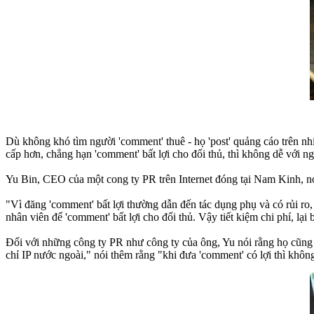
Dù không khó tìm người 'comment' thuê - họ 'post' quảng cáo trên n
cấp hơn, chẳng hạn 'comment' bất lợi cho đối thủ, thì không dễ với n
Yu Bin, CEO của một cong ty PR trên Internet đóng tại Nam Kinh, n
"Vì đăng 'comment' bất lợi thường dẫn đến tác dụng phụ và có rủi ro
nhân viên để 'comment' bất lợi cho đối thủ. Vậy tiết kiệm chi phí, lại 
Đối với những công ty PR như công ty của ông, Yu nói rằng họ cũng sẽ
chỉ IP nước ngoài," nói thêm rằng "khi đưa 'comment' có lợi thì khôn