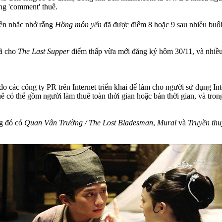
ng 'comment' thuê.
uyên nhắc nhở rằng
Hồng môn yến
đã được điểm 8 hoặc 9 sau nhiều buổi
đã cho
The Last Supper
điểm thấp vừa mới đăng ký hôm 30/11, và nhiều 
o các công ty PR trên Internet triển khai để làm cho người sử dụng In
 có thể gồm người làm thuê toàn thời gian hoặc bán thời gian, và tro
ng đó có
Quan Vân Trường / The Lost Bladesman
,
Mural
và
Truyền thu