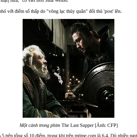
thật] nữa," cô viết trên Sina Weibo.
hó với điểm số thấp do "võng lạc thủy quân" đối thủ 'post' lên.
Một cảnh trong phim
The Last Supper [Ảnh: CFP]
.5 trên tổng số 10 điểm, trong khi trên mtime.com là 6.4. Dù nhiều n