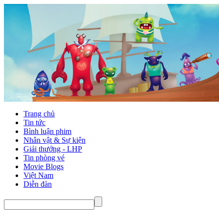
Trang chủ
Tin tức
Bình luận phim
Nhân vật & Sự kiện
Giải thưởng - LHP
Tin phòng vé
Movie Blogs
Việt Nam
Diễn đàn