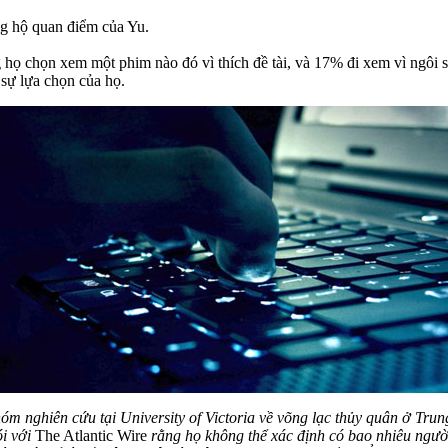
g hộ quan điểm của Yu.
 họ chọn xem một phim nào đó vì thích đề tài, và 17% đi xem vì ngôi 
sự lựa chọn của họ.
óm nghiên cứu tại University of Victoria về võng lạc thủy quân ở Tru
i với
The Atlantic Wire
rằng họ không thể xác định có bao nhiêu ngườ