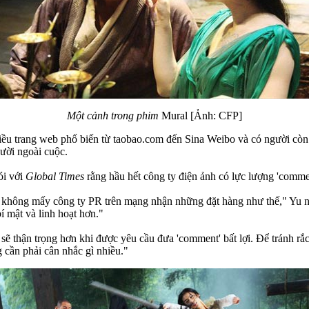
Một cảnh trong phim
Mural [Ảnh: CFP]
hiều trang web phổ biến từ taobao.com đến Sina Weibo và có người còn
gười ngoài cuộc.
ói với
Global Times
rằng hầu hết công ty điện ảnh có lực lượng 'commen
, không mấy công ty PR trên mạng nhận những đặt hàng như thế," Yu nó
bí mật và linh hoạt hơn."
 thận trọng hơn khi được yêu cầu đưa 'comment' bất lợi. Để tránh rắc 
g cần phải cân nhắc gì nhiều."