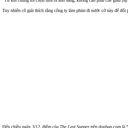
"Từ khi chúng tôi chọn đưa ra ánh sáng, không cần phải che giấu [sự 
Tuy nhiên cô giải thích rằng công ty làm phim đi nước cờ này để đối p
Đến chiều ngày 3/12, điểm của
The Last Supper
trên douban.com là 5