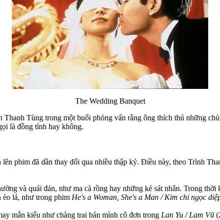
The Wedding Banquet
nh Thanh Tùng trong một buổi phỏng vấn rằng ông thích thú những chủ đ
gọi là đồng tính hay không.
nh lên phim đã dần thay đổi qua nhiều thập kỷ. Điều này, theo Trình Th
hường và quái đản, như ma cà rồng hay những kẻ sát nhân. Trong thời 
n ẻo lả, như trong phim
He's a Woman, She's a Man / Kim chi ngọc diệ
may mắn kiểu như chàng trai bán mình cô đơn trong
Lan Yu / Lam Vũ
(