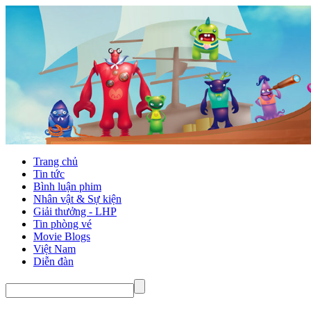
Trang chủ
Tin tức
Bình luận phim
Nhân vật & Sự kiện
Giải thưởng - LHP
Tin phòng vé
Movie Blogs
Việt Nam
Diễn đàn