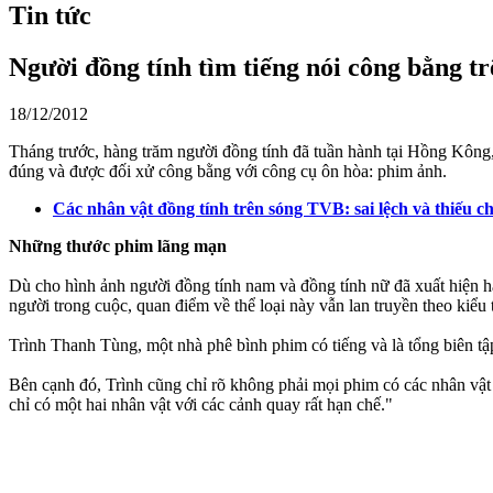
Tin tức
Người đồng tính tìm tiếng nói công bằng t
18/12/2012
Tháng trước, hàng trăm người đồng tính đã tuần hành tại Hồng Kông,
đúng và được đối xử công bằng với công cụ ôn hòa: phim ảnh.
Các nhân vật đồng tính trên sóng TVB: sai lệch và thiếu ch
Những thước phim lãng mạn
Dù cho hình ảnh người đồng tính nam và đồng tính nữ đã xuất hiện h
người trong cuộc, quan điểm về thể loại này vẫn lan truyền theo kiểu t
Trình Thanh Tùng, một nhà phê bình phim có tiếng và là tổng biên tập
Bên cạnh đó, Trình cũng chỉ rõ không phải mọi phim có các nhân vật đ
chỉ có một hai nhân vật với các cảnh quay rất hạn chế."