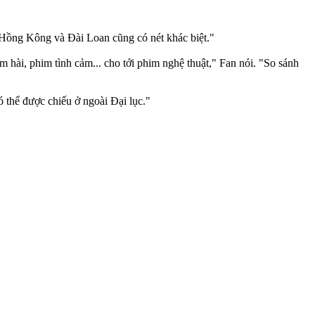
, Hồng Kông và Đài Loan cũng có nét khác biệt."
im hài, phim tình cảm... cho tới phim nghệ thuật," Fan nói. "So sánh
 thể được chiếu ở ngoài Đại lục."