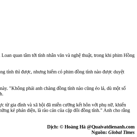
Loan quan tâm tới tính nhân văn và nghệ thuật, trong khi phim Hồng
đồng tính thì được, nhưng hiếm có phim đồng tính nào được duyệt
này. "Không phải anh chàng đồng tính nào cũng ẻo lả, dù một số
h.
lực từ gia đình và xã hội đã miễn cưỡng kết hôn với phụ nữ, khiến
ững kẻ phản diện, là rào cản của cặp đôi đồng tính." Anh cho rằng
Dịch: © Hoàng Hà @Quaivatdienanh.com
Nguồn:
Global Times