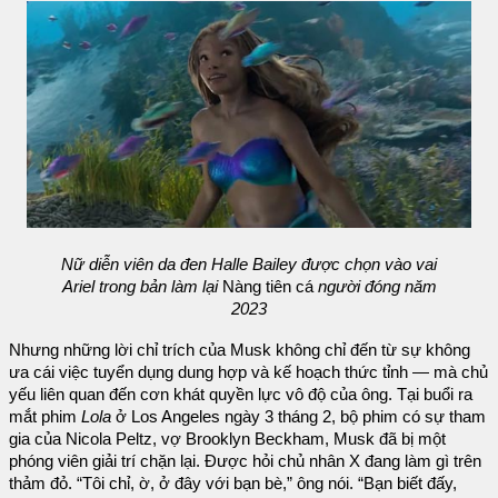
Nữ diễn viên da đen Halle Bailey được chọn vào vai
Ariel trong bản làm lại
Nàng tiên cá
người đóng năm
2023
Nhưng những lời chỉ trích của Musk không chỉ đến từ sự không
ưa cái việc tuyển dụng dung hợp và kế hoạch thức tỉnh — mà chủ
yếu liên quan đến cơn khát quyền lực vô độ của ông. Tại buổi ra
mắt phim
Lola
ở Los Angeles ngày 3 tháng 2, bộ phim có sự tham
gia của Nicola Peltz, vợ Brooklyn Beckham, Musk đã bị một
phóng viên giải trí chặn lại. Được hỏi chủ nhân X đang làm gì trên
thảm đỏ. “Tôi chỉ, ờ, ở đây với bạn bè,” ông nói. “Bạn biết đấy,