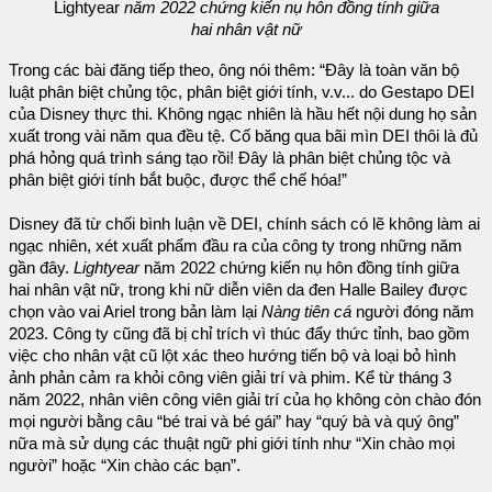
Lightyear
năm 2022 chứng kiến nụ hôn đồng tính giữa
hai nhân vật nữ
Trong các bài đăng tiếp theo, ông nói thêm: “Đây là toàn văn bộ
luật phân biệt chủng tộc, phân biệt giới tính, v.v... do Gestapo DEI
của Disney thực thi. Không ngạc nhiên là hầu hết nội dung họ sản
xuất trong vài năm qua đều tệ. Cố băng qua bãi mìn DEI thôi là đủ
phá hỏng quá trình sáng tạo rồi! Đây là phân biệt chủng tộc và
phân biệt giới tính bắt buộc, được thể chế hóa!”
Disney đã từ chối bình luận về DEI, chính sách có lẽ không làm ai
ngạc nhiên, xét xuất phẩm đầu ra của công ty trong những năm
gần đây.
Lightyear
năm 2022 chứng kiến nụ hôn đồng tính giữa
hai nhân vật nữ, trong khi nữ diễn viên da đen Halle Bailey được
chọn vào vai Ariel trong bản làm lại
Nàng tiên cá
người đóng năm
2023. Công ty cũng đã bị chỉ trích vì thúc đẩy thức tỉnh, bao gồm
việc cho nhân vật cũ lột xác theo hướng tiến bộ và loại bỏ hình
ảnh phản cảm ra khỏi công viên giải trí và phim. Kể từ tháng 3
năm 2022, nhân viên công viên giải trí của họ không còn chào đón
mọi người bằng câu “bé trai và bé gái” hay “quý bà và quý ông”
nữa mà sử dụng các thuật ngữ phi giới tính như “Xin chào mọi
người” hoặc “Xin chào các bạn”.