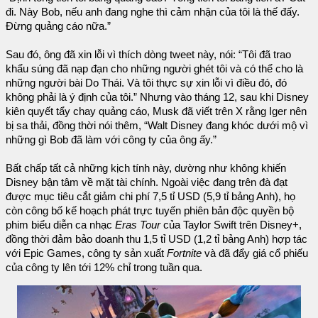
đi. Này Bob, nếu anh đang nghe thì cảm nhận của tôi là thế đấy.
Đừng quảng cáo nữa.”
Sau đó, ông đã xin lỗi vì thích dòng tweet này, nói: “Tôi đã trao
khẩu súng đã nạp đạn cho những người ghét tôi và có thể cho là
những người bài Do Thái. Và tôi thực sự xin lỗi vì điều đó, đó
không phải là ý định của tôi.” Nhưng vào tháng 12, sau khi Disney
kiên quyết tẩy chay quảng cáo, Musk đã viết trên X rằng Iger nên
bị sa thải, đồng thời nói thêm, “Walt Disney đang khóc dưới mộ vì
những gì Bob đã làm với công ty của ông ấy.”
Bất chấp tất cả những kịch tính này, dường như không khiến
Disney bận tâm về mặt tài chính. Ngoài việc đang trên đà đạt
được mục tiêu cắt giảm chi phí 7,5 tỉ USD (5,9 tỉ bảng Anh), họ
còn công bố kế hoạch phát trực tuyến phiên bản độc quyền bộ
phim biểu diễn ca nhạc
Eras Tour
của Taylor Swift trên Disney+,
đồng thời đảm bảo doanh thu 1,5 tỉ USD (1,2 tỉ bảng Anh) hợp tác
với Epic Games, công ty sản xuất
Fortnite
và đã đẩy giá cổ phiếu
của công ty lên tới 12% chỉ trong tuần qua.