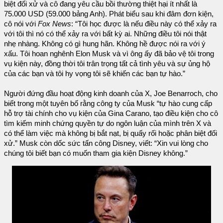
biệt đối xử và cô đang yêu cầu bồi thường thiệt hại ít nhất là
75.000 USD (59.000 bảng Anh). Phát biểu sau khi đâm đơn kiện,
cô nói với
Fox News
: “Tôi học được là nếu điều này có thể xảy ra
với tôi thì nó có thể xảy ra với bất kỳ ai. Những điều tôi nói thật
nhẹ nhàng. Không có gì hung hãn. Không hề được nói ra với ý
xấu. Tôi hoan nghênh Elon Musk và vì ông ấy đã bảo vệ tôi trong
vụ kiện này, đồng thời tôi trân trọng tất cả tình yêu và sự ủng hộ
của các bạn và tôi hy vọng tôi sẽ khiến các bạn tự hào.”
Người đứng đầu hoạt động kinh doanh của X, Joe Benarroch, cho
biết trong một tuyên bố rằng công ty của Musk “tự hào cung cấp
hỗ trợ tài chính cho vụ kiện của Gina Carano, tạo điều kiện cho cô
tìm kiếm minh chứng quyền tự do ngôn luận của mình trên X và
có thể làm việc mà không bị bắt nạt, bị quấy rối hoặc phân biệt đối
xử.” Musk còn dốc sức tấn công Disney, viết: “Xin vui lòng cho
chúng tôi biết bạn có muốn tham gia kiện Disney không.”