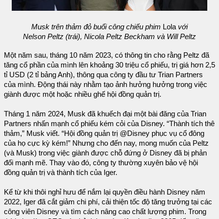
Musk trên thảm đỏ buổi công chiếu phim
Lola
với
Nelson Peltz (trái), Nicola Peltz Beckham và Will Peltz
Một năm sau, tháng 10 năm 2023, có thông tin cho rằng Peltz đã
tăng cổ phần của mình lên khoảng 30 triệu cổ phiếu, trị giá hơn 2,5
tỉ USD (2 tỉ bảng Anh), thông qua công ty đầu tư Trian Partners
của mình. Động thái này nhằm tạo ảnh hưởng hưởng trong việc
giành được một hoặc nhiều ghế hội đồng quản trị.
Tháng 1 năm 2024, Musk đã khuếch đại một bài đăng của Trian
Partners nhấn mạnh cổ phiếu kém cỏi của Disney. “Thành tích thê
thảm,” Musk viết. “Hội đồng quản trị @Disney phục vụ cổ đông
của họ cực kỳ kém!” Nhưng cho đến nay, mong muốn của Peltz
(và Musk) trong việc giành được chỗ đứng ở Disney đã bị phản
đối mạnh mẽ. Thay vào đó, công ty thường xuyên bảo vệ hội
đồng quản trị và thành tích của Iger.
Kể từ khi thôi nghỉ hưu để nắm lại quyền điều hành Disney năm
2022, Iger đã cắt giảm chi phí, cải thiện tốc độ tăng trưởng tại các
công viên Disney và tìm cách nâng cao chất lượng phim. Trong