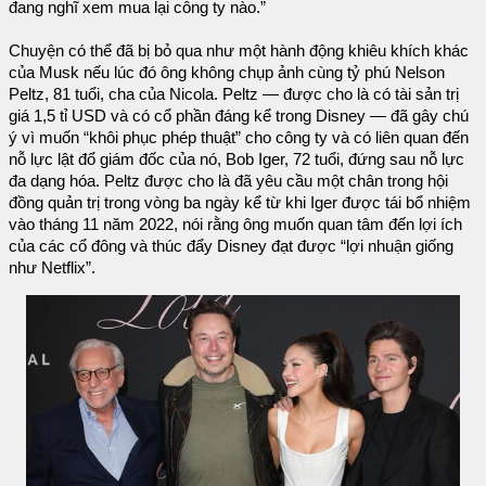
đang nghĩ xem mua lại công ty nào.”
Chuyện có thể đã bị bỏ qua như một hành động khiêu khích khác
của Musk nếu lúc đó ông không chụp ảnh cùng tỷ phú Nelson
Peltz, 81 tuổi, cha của Nicola. Peltz — được cho là có tài sản trị
giá 1,5 tỉ USD và có cổ phần đáng kể trong Disney — đã gây chú
ý vì muốn “khôi phục phép thuật” cho công ty và có liên quan đến
nỗ lực lật đổ giám đốc của nó, Bob Iger, 72 tuổi, đứng sau nỗ lực
đa dạng hóa. Peltz được cho là đã yêu cầu một chân trong hội
đồng quản trị trong vòng ba ngày kể từ khi Iger được tái bổ nhiệm
vào tháng 11 năm 2022, nói rằng ông muốn quan tâm đến lợi ích
của các cổ đông và thúc đẩy Disney đạt được “lợi nhuận giống
như Netflix”.