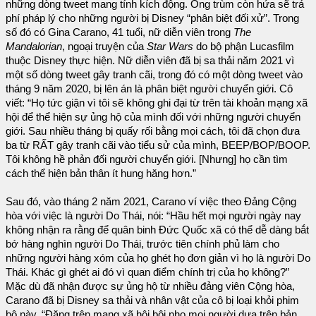
những dòng tweet mang tính kích động. Ông trùm còn hứa sẽ trả
phí pháp lý cho những người bị Disney “phân biệt đối xử”. Trong
số đó có Gina Carano, 41 tuổi, nữ diễn viên trong
The
Mandalorian
, ngoại truyện của
Star Wars
do bộ phận Lucasfilm
thuộc Disney thực hiện. Nữ diễn viên đã bị sa thải năm 2021 vì
một số dòng tweet gây tranh cãi, trong đó có một dòng tweet vào
tháng 9 năm 2020, bị lên án là phân biệt người chuyển giới. Cô
viết: “Họ tức giận vì tôi sẽ không ghi đại từ trên tài khoản mạng xã
hội để thể hiện sự ủng hộ của mình đối với những người chuyển
giới. Sau nhiều tháng bị quấy rối bằng mọi cách, tôi đã chọn đưa
ba từ RẤT gây tranh cãi vào tiểu sử của mình, BEEP/BOP/BOOP.
Tôi không hề phản đối người chuyển giới. [Nhưng] họ cần tìm
cách thể hiện bản thân ít hung hăng hơn.”
Sau đó, vào tháng 2 năm 2021, Carano ví việc theo Đảng Cộng
hòa với việc là người Do Thái, nói: “Hầu hết mọi người ngày nay
không nhận ra rằng để quân binh Đức Quốc xã có thể dễ dàng bắt
bớ hàng nghìn người Do Thái, trước tiên chính phủ làm cho
những người hàng xóm của họ ghét họ đơn giản vì họ là người Do
Thái. Khác gì ghét ai đó vì quan điểm chính trị của họ không?”
Mặc dù đã nhận được sự ủng hộ từ nhiều đảng viên Cộng hòa,
Carano đã bị Disney sa thải và nhân vật của cô bị loại khỏi phim
bộ này. “Đăng trên mạng xã hội bôi nhọ mọi người dựa trên bản