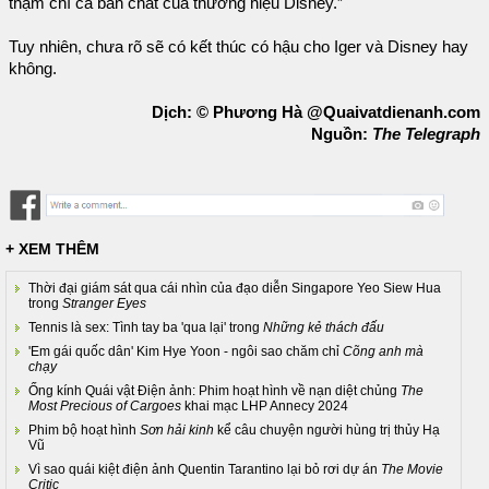
thậm chí cả bản chất của thương hiệu Disney.”
Tuy nhiên, chưa rõ sẽ có kết thúc có hậu cho Iger và Disney hay
không.
Dịch: © Phương Hà @Quaivatdienanh.com
Nguồn:
The Telegraph
+ XEM THÊM
Thời đại giám sát qua cái nhìn của đạo diễn Singapore Yeo Siew Hua
trong
Stranger Eyes
Tennis là sex: Tình tay ba 'qua lại' trong
Những kẻ thách đấu
'Em gái quốc dân' Kim Hye Yoon - ngôi sao chăm chỉ
Cõng anh mà
chạy
Ống kính Quái vật Điện ảnh: Phim hoạt hình về nạn diệt chủng
The
Most Precious of Cargoes
khai mạc LHP Annecy 2024
Phim bộ hoạt hình
Sơn hải kinh
kể câu chuyện người hùng trị thủy Hạ
Vũ
Vì sao quái kiệt điện ảnh Quentin Tarantino lại bỏ rơi dự án
The Movie
Critic