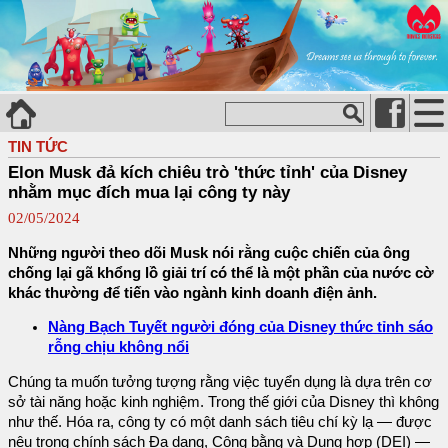
TIN TỨC
Elon Musk đả kích chiêu trò 'thức tỉnh' của Disney
nhằm mục đích mua lại công ty này
02/05/2024
Những người theo dõi Musk nói rằng cuộc chiến của ông
chống lại gã khổng lồ giải trí có thể là một phần của nước cờ
khác thường để tiến vào ngành kinh doanh điện ảnh.
Nàng Bạch Tuyết người đóng của Disney thức tỉnh sáo
rỗng chịu không nổi
Chúng ta muốn tưởng tượng rằng việc tuyển dụng là dựa trên cơ
sở tài năng hoặc kinh nghiệm. Trong thế giới của Disney thì không
như thế. Hóa ra, công ty có một danh sách tiêu chí kỳ lạ — được
nêu trong chính sách Đa dạng, Công bằng và Dung hợp (DEI) —