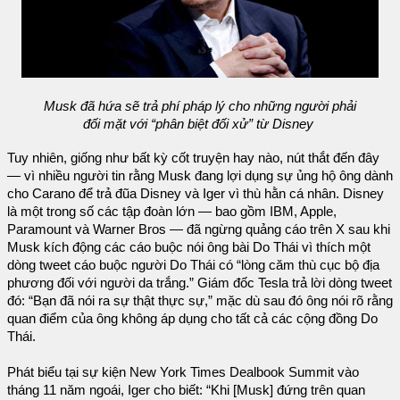
Musk đã hứa sẽ trả phí pháp lý cho những người phải
đối mặt với “phân biệt đối xử” từ Disney
Tuy nhiên, giống như bất kỳ cốt truyện hay nào, nút thắt đến đây
— vì nhiều người tin rằng Musk đang lợi dụng sự ủng hộ ông dành
cho Carano để trả đũa Disney và Iger vì thù hằn cá nhân. Disney
là một trong số các tập đoàn lớn — bao gồm IBM, Apple,
Paramount và Warner Bros — đã ngừng quảng cáo trên X sau khi
Musk kích động các cáo buộc nói ông bài Do Thái vì thích một
dòng tweet cáo buộc người Do Thái có “lòng căm thù cục bộ địa
phương đối với người da trắng.” Giám đốc Tesla trả lời dòng tweet
đó: “Bạn đã nói ra sự thật thực sự,” mặc dù sau đó ông nói rõ rằng
quan điểm của ông không áp dụng cho tất cả các cộng đồng Do
Thái.
Phát biểu tại sự kiện New York Times Dealbook Summit vào
tháng 11 năm ngoái, Iger cho biết: “Khi [Musk] đứng trên quan