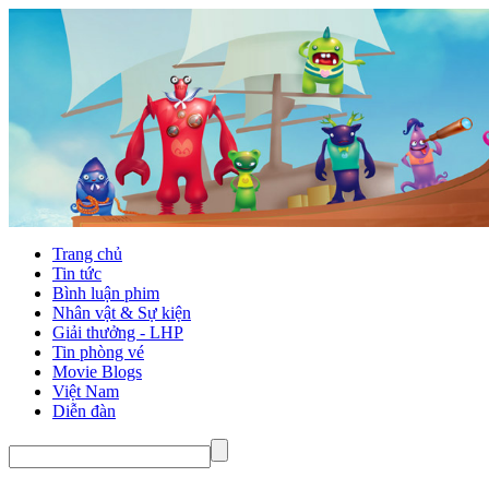
Trang chủ
Tin tức
Bình luận phim
Nhân vật & Sự kiện
Giải thưởng - LHP
Tin phòng vé
Movie Blogs
Việt Nam
Diễn đàn