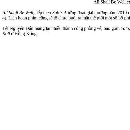
All Shall Be Well
c
All Shall Be Well
, tiếp theo
Suk Suk
từng đoạt giải thưởng năm 2019 c
4). Liên hoan phim cũng sẽ tổ chức buổi ra mắt thế giới một số bộ p
Tết Nguyên Đán mang lại nhiều thành công phòng vé, bao gồm
Yolo
Roll
ở Hồng Kông.
Thị hiếu khán giả ở hai thị trường rất khác nhau và ngày nghỉ lễ của
We 12
, bộ phim hài nhẹ nhàng lần đầu tiên có sự góp mặt của tất cả
kiến phim hài ly kỳ
There is Nothing That a Hot Pot Can’t Solve
của 