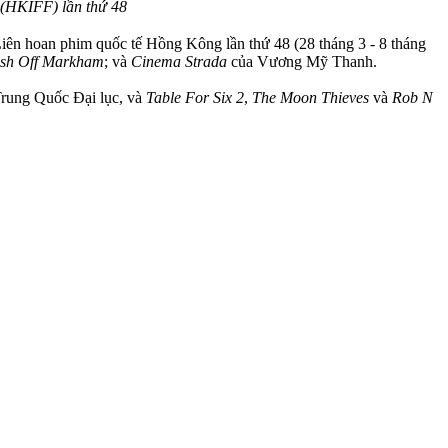
(HKIFF) lần thứ 48
iên hoan phim quốc tế Hồng Kông lần thứ 48 (28 tháng 3 - 8 tháng
esh Off Markham
; và
Cinema Strada
của Vương Mỹ Thanh.
rung Quốc Đại lục, và
Table For Six 2
,
The Moon Thieves
và
Rob N
rọng tiếp theo là cuối tuần Lễ Phục sinh, sẽ chứng kiến sự ra mắt của
g Quốc là Lễ Lao động kéo dài năm ngày vào đầu tháng 5, sẽ chứng