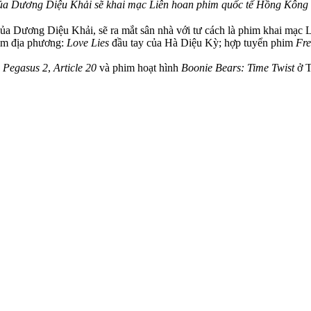
ủa Dương Diệu Khải sẽ khai mạc Liên hoan phim quốc tế Hồng Kông 
ủa Dương Diệu Khải, sẽ ra mắt sân nhà với tư cách là phim khai mạc L
him địa phương:
Love Lies
đầu tay của Hà Diệu Kỳ; hợp tuyển phim
Fr
,
Pegasus 2
,
Article 20
và phim hoạt hình
Boonie Bears: Time Twist
ở T
 họ cũng không hoàn toàn giống nhau. Tại Hồng Kông, kỳ nghỉ lễ quan t
 12 thành viên nhóm nhạc nam Mirror. Kỳ nghỉ lễ lớn tiếp theo ở Trun
Đinh Thạnh ra mắt.