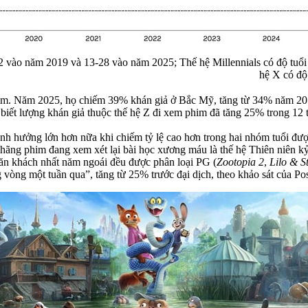
2 vào năm 2019 và 13-28 vào năm 2025; Thế hệ Millennials có độ tuổ
hệ X có độ
him. Năm 2025, họ chiếm 39% khán giả ở Bắc Mỹ, tăng từ 34% năm 2019
biết lượng khán giả thuộc thế hệ Z đi xem phim đã tăng 25% trong 12 
 ảnh hưởng lớn hơn nữa khi chiếm tỷ lệ cao hơn trong hai nhóm tuổi đư
c hãng phim đang xem xét lại bài học xương máu là thế hệ Thiên niên 
m ăn khách nhất năm ngoái đều được phân loại PG (
Zootopia 2
,
Lilo & St
 vòng một tuần qua”, tăng từ 25% trước đại dịch, theo khảo sát của Po