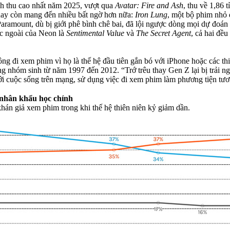
nh thu cao nhất năm 2025, vượt qua
Avatar: Fire and Ash
, thu về 1,86
nay còn mang đến nhiều bất ngờ hơn nữa:
Iron Lung
, một bộ phim nhỏ 
aramount, dù bị giới phê bình chê bai, đã lội ngược dòng mọi dự đoán
ớc ngoài của Neon là
Sentimental Value
và
The Secret Agent
, cả hai đề
ng đi xem phim vì họ là thế hệ đầu tiên gắn bó với iPhone hoặc các th
rong nhóm sinh từ năm 1997 đến 2012. “Trớ trêu thay Gen Z lại bị trải 
ới cuộc sống trên mạng, sử dụng việc đi xem phim làm phương tiện tươn
nhân khẩu học chính
khán giả xem phim trong khi thế hệ thiên niên kỷ giảm dần.