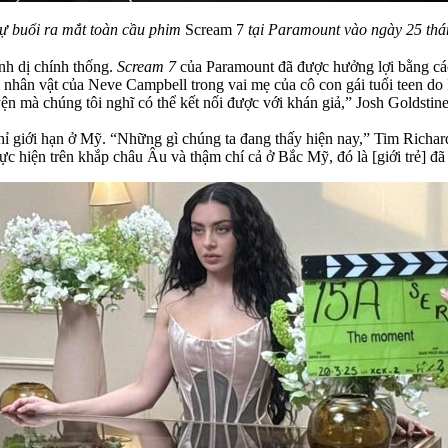
ự buổi ra mắt toàn cầu phim
Scream 7
tại Paramount vào ngày 25 thá
nh dị chính thống.
Scream 7
của Paramount đã được hưởng lợi bằng các
nhân vật của Neve Campbell trong vai mẹ của cô con gái tuổi teen do 
yện mà chúng tôi nghĩ có thể kết nối được với khán giả,” Josh Goldsti
hỉ giới hạn ở Mỹ. “Những gì chúng ta đang thấy hiện nay,” Tim Richar
ực hiện trên khắp châu Âu và thậm chí cả ở Bắc Mỹ, đó là [giới trẻ] đã 