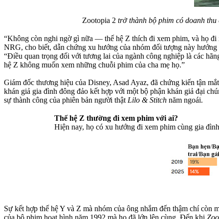
Zootopia 2
trở thành bộ phim có doanh thu
“Không còn nghi ngờ gì nữa — thế hệ Z thích đi xem phim, và họ đi 
NRG, cho biết, dẫn chứng xu hướng của nhóm đối tượng này hướng tới 
“Điều quan trọng đối với tương lai của ngành công nghiệp là các hãn
hệ Z không muốn xem những chuỗi phim của cha mẹ họ.”
Giám đốc thương hiệu của Disney, Asad Ayaz, đã chứng kiến tận mắ
khán giả gia đình đông đảo kết hợp với một bộ phận khán giả đại ch
sự thành công của phiên bản người thật
Lilo & Stitch
năm ngoái.
Thế hệ Z thường đi xem phim với ai?
Hiện nay, họ có xu hướng đi xem phim cùng gia đình 
Sự kết hợp thế hệ Y và Z mà nhóm của ông nhắm đến thậm chí còn mạn
của bộ phim hoạt hình năm 1992 mà họ đã lớn lên cùng. Đến khi
Zoo