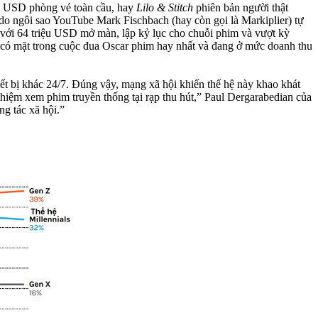
 tỉ USD phòng vé toàn cầu, hay
Lilo & Stitch
phiên bản người thật
do ngôi sao YouTube Mark Fischbach (hay còn gọi là Markiplier) tự
 với 64 triệu USD mở màn, lập kỷ lục cho chuỗi phim và vượt kỳ
u có mặt trong cuộc đua Oscar phim hay nhất và đang ở mức doanh thu
iết bị khác 24/7. Đúng vậy, mạng xã hội khiến thế hệ này khao khát
nghiệm xem phim truyền thống tại rạp thu hút,” Paul Dergarabedian của
g tác xã hội.”