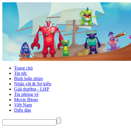
Trang chủ
Tin tức
Bình luận phim
Nhân vật & Sự kiện
Giải thưởng - LHP
Tin phòng vé
Movie Blogs
Việt Nam
Diễn đàn