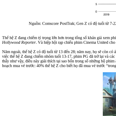
Nguồn: Comscore PostTrak; Gen Z có độ tuổi từ 7-2
Thế hệ Z đang chiếm tỷ trọng lớn hơn trong tổng số khán giả xem p
Hollywood Reporter
. Và hiệp hội rạp chiếu phim Cinema United cho 
Năm ngoái, thế hệ Z có độ tuổi từ 13 đến 28; năm nay, họ sẽ còn có
việc thế hệ Z đang chiếm nhóm tuổi 13-17, phim PG đã trở lại và cá
thấy như vậy, điều này giải thích tại sao bốn trong số những bộ phi
hoạch mua vé trước: 40% thế hệ Z cho biết họ đã mua vé trước “trong