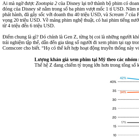
Ai mà ngờ được
Zootopia 2
của Disney lại trở thành bộ phim có doa
đóng của Disney sẽ nằm trong số ba phim vượt mốc 1 tỉ USD. Năm 
phát hành, đã gây sốc với doanh thu 40 triệu USD, và
Scream 7
của P
vọng 20 triệu USD. Về mảng phim nghệ thuật, có hai phim tiếng nư
từ 4 triệu đến 6 triệu USD.
Điểm chung là gì? Đó chính là Gen Z, từng bị coi là những người khô
trải nghiệm tập thể, dẫn đến gia tăng số người đi xem phim tại rạp t
Comscore cho biết. “Họ có thể kết hợp hoạt động truyền thống này v
Lượng khán giả xem phim tại Mỹ theo các nhóm 
Thế hệ Z đang chiếm tỷ trọng lớn hơn trong tổng số 