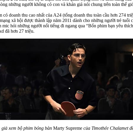
 lòng những người không có con và khán giả nói chung trên toàn thế giớ
m có doanh thu cao nhất của A24 (tổng doanh thu toàn cầu hơn 274 tr
mạng xã hội được thành lập năm 2011 dành cho những người trẻ tuổi có
m mic hỏi những người nổi tiếng đi ngang qua “Bốn phim bạn yêu thích 
d đã hơn 27 triệu.
n giả xem bộ phim bóng bàn
Marty Supreme
của Timothée Chalamet đề