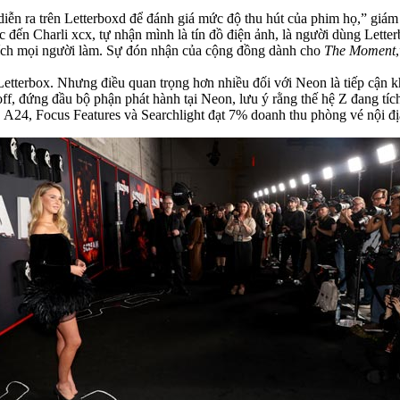
 diễn ra trên Letterboxd để đánh giá mức độ thu hút của phim họ,” giá
 đến Charli xcx, tự nhận mình là tín đồ điện ảnh, là người dùng Lett
hích mọi người làm. Sự đón nhận của cộng đồng dành cho
The Moment
tterbox. Nhưng điều quan trọng hơn nhiều đối với Neon là tiếp cận khá
roff, đứng đầu bộ phận phát hành tại Neon, lưu ý rằng thế hệ Z đang t
 A24, Focus Features và Searchlight đạt 7% doanh thu phòng vé nội đ