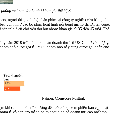
D phòng vé toàn cầu là nhờ khán giả thế hệ Z
bers, người đứng đầu bộ phận phim tại công ty nghiên cứu hàng đầu
ber, cũng như các bộ phim hoạt hình nổi tiếng mà họ đã lớn lên cùng.
sản trí tuệ cũ chủ yếu thu hút nhóm khán giả từ 35 đến 45 tuổi. Thế
óng năm 2019 trở thành bom tấn doanh thu 1 tỉ USD, nhờ vào lượng
một nhóm nhỏ được gọi là “YZ”, nhóm nhỏ này cũng được ghi nhận cho
Nguồn: Comscore Posttrak
ệm khi cả hai nhóm đối tượng đều có cơ hội xem phiên bản cập nhật
phim là vô hạn, trở thành phim hoạt hình có doanh thu cao nhất mọi