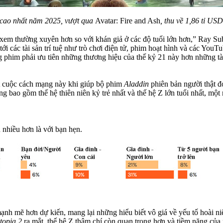
 cao nhất năm 2025, vượt qua
Avatar: Fire and Ash
, thu về 1,86 tỉ US
xem thường xuyên hơn so với khán giả ở các độ tuổi lớn hơn,” Ray Su
các tài sản trí tuệ như trò chơi điện tử, phim hoạt hình và các YouTu
g phim phải ưu tiên những thương hiệu của thế kỷ 21 này hơn những tài 
t cuộc cách mạng này khi giúp bộ phim
Aladdin
phiên bản người thật đ
úng bao gồm thế hệ thiên niên kỷ trẻ nhất và thế hệ Z lớn tuổi nhất, 
nhiều hơn là với bạn hẹn.
h mẽ hơn dự kiến, mang lại những hiểu biết vô giá về yếu tố hoài ni
topia 2
ra mắt, thế hệ Z thậm chí còn quan trọng hơn và tiềm năng của 