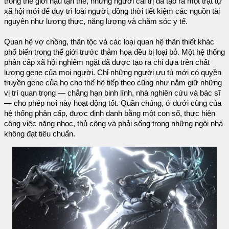
trong thế giới hậu tận thế, những người cai trị đã tạo ra một trật tự
xã hội mới để duy trì loài người, đồng thời tiết kiệm các nguồn tài
nguyên như lương thực, năng lượng và chăm sóc y tế.
Quan hệ vợ chồng, thân tộc và các loại quan hệ thân thiết khác
phổ biến trong thế giới trước thảm họa đều bị loại bỏ. Một hệ thống
phân cấp xã hội nghiêm ngặt đã được tạo ra chỉ dựa trên chất
lượng gene của mọi người. Chỉ những người ưu tú mới có quyền
truyền gene của họ cho thế hệ tiếp theo cũng như nắm giữ những
vị trí quan trọng — chẳng hạn binh lính, nhà nghiên cứu và bác sĩ
— cho phép nơi này hoạt động tốt. Quần chúng, ở dưới cùng của
hệ thống phân cấp, được định danh bằng một con số, thực hiện
công việc nặng nhọc, thủ công và phải sống trong những ngôi nhà
không đạt tiêu chuẩn.