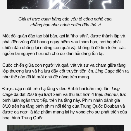
Giải trí trực quan bằng các yếu tố công nghệ cao,
chẳng hạn như cảnh chiến đấu thú vị
Một đội quân đào tạo bài bản, gọi là “thợ săn”, được thành lập và
phái đến vùng đất hoang nguy hiểm sau thảm họa, nơi họ phải
chiến đấu chống lại những con quái vật khổng lồ để tìm kiếm các
nguồn tài nguyên hữu ích cho cư dân hải đăng tồn tại.
Cuộc chiến giữa con người và quái vật và sự va chạm giữa tầng
lớp thượng lưu và hạ lưu đẩy cốt truyện tiến lên.
Ling Cage
diễn ra
như thế nào đã là một chủ đề nóng trên mạng.
Được cập nhật trên hạ tầng video Bilibili hai tuần một lần,
Ling
Cage
đã đạt 250 triệu lượt xem và thu hút hơn 4 triệu
danmu
, tức
bình luận ngắn trực tiếp, trên hạ tầng này. Phim nhận đánh giá
8/10 trên hạ tầng bình phim nổi tiếng của Trung Quốc Douban và
được ca ngợi là tác phẩm mang lại hy vọng cho sự phát triển của
hoạt hình Trung Quốc.