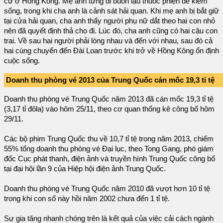
cư ở Hồng Kông. Mẹ anh từng đi buôn lậu thuốc phiện để kiếm
sống, trong khi cha anh là cảnh sát hải quan. Khi mẹ anh bị bắt giữ
tại cửa hải quan, cha anh thấy người phụ nữ dắt theo hai con nhỏ
nên đã quyết định thả cho đi. Lúc đó, cha anh cũng có hai cậu con
trai. Về sau hai người phải lòng nhau và đến với nhau, sau đó cả
hai cùng chuyển đến Đài Loan trước khi trở về Hồng Kông ổn định
cuộc sống.
Doanh thu phòng vé 2013 của Trung Quốc cán mốc 19,3 tỉ tệ
Doanh thu phòng vé Trung Quốc năm 2013 đã cán mốc 19,3 tỉ tệ
(3,17 tỉ đôla) vào hôm 25/11, theo cơ quan thống kê công bố hôm
29/11.
Các bộ phim Trung Quốc thu về 10,7 tỉ tệ trong năm 2013, chiếm
55% tổng doanh thu phòng vé Đại lục, theo Tong Gang, phó giám
đốc Cục phát thanh, điện ảnh và truyền hình Trung Quốc công bố
tại đại hội lần 9 của Hiệp hội điện ảnh Trung Quốc.
Doanh thu phòng vé Trung Quốc năm 2010 đã vượt hơn 10 tỉ tệ
trong khi con số này hồi năm 2002 chưa đến 1 tỉ tệ.
Sự gia tăng nhanh chóng trên là kết quả của việc cải cách ngành