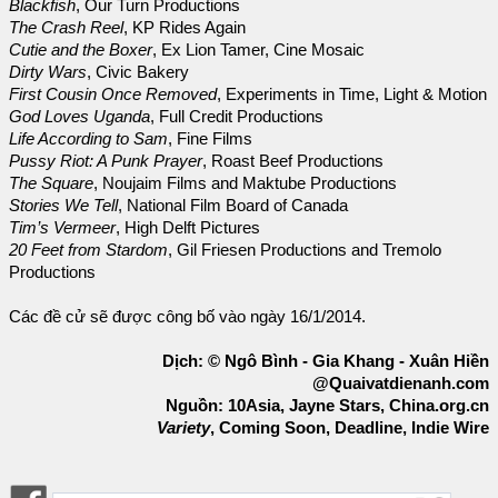
Blackfish
, Our Turn Productions
The Crash Reel
, KP Rides Again
Cutie and the Boxer
, Ex Lion Tamer, Cine Mosaic
Dirty Wars
, Civic Bakery
First Cousin Once Removed
, Experiments in Time, Light & Motion
God Loves Uganda
, Full Credit Productions
Life According to Sam
, Fine Films
Pussy Riot: A Punk Prayer
, Roast Beef Productions
The Square
, Noujaim Films and Maktube Productions
Stories We Tell
, National Film Board of Canada
Tim’s Vermeer
, High Delft Pictures
20 Feet from Stardom
, Gil Friesen Productions and Tremolo
Productions
Các đề cử sẽ được công bố vào ngày 16/1/2014.
Dịch: © Ngô Bình - Gia Khang - Xuân Hiền
@Quaivatdienanh.com
Nguồn: 10Asia, Jayne Stars, China.org.cn
Variety
, Coming Soon, Deadline, Indie Wire