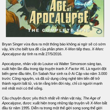
Bryan Singer vừa đưa ra một thông báo không ai ngờ sẽ có sớm
vậy, khi cho biết tựa đề của phần phim
X-Men
tiếp theo.
X-Men:
Apocalypse
dự tính ra mắt 27/5/2016.
Apocalypse, nhân vật do Louise và Walter Simonson sáng tạo,
xuất hiện lần đầu trong tập truyện tranh
X-Factor #6
. Là người đột
biến gene đầu tiên, En Sabah Nur sinh ra ở Ai Cập vào năm 3.000
trước Công nguyên, và đã sử dụng công nghệ tiên tiến để trở
thành người bất tử, và tin rằng trên đời này, chỉ có người mạnh
mẽ nhất mới có thể sống.
Câu chuyện được yêu thích nhất về nhân vật này,
The Age of
Apocalypse
, được xuất hiện trong những tập truyện về
X-Men
bắt
đầu từ năm 1995. Diễn ra trong một thế giới song song thế giới