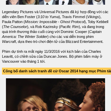
Legendary Pictures và Universal Pictures đã ký hợp đồng với các
diễn viên Ben Foster (
3:10 to Yuma
), Travis Fimmel (
Vikings
),
Paula Patton (
Mission: Impossible - Ghost Protocol
), Toby Kebbell
(
The Counselor
), và Rob Kazinsky (
Pacific Rim
), và đang trong
quá trình thương thảo cuối cùng với Dominic Cooper (
Captain
America: The Winter Soldier
) cho các vai diễn trong phim
Warcraft
, dựa theo trò chơi điện tử của Blizzard Entertainment.
Phim dự tính ra mắt ngày 11/3/2016 với kịch bản của Charles
Leavitt, có chỉnh sửa của Duncan Jones. Bộ phim bấm máy ở
Vancouver vào tháng 1 tới.
Công bố danh sách tranh đề cử Oscar 2014 hạng mục Phim tài