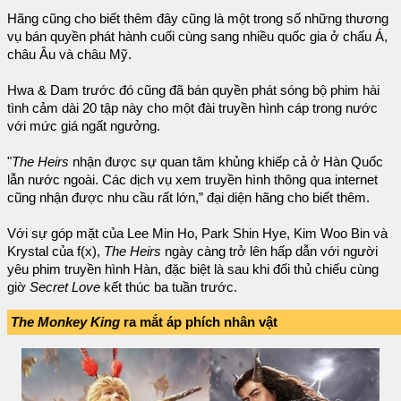
Hãng cũng cho biết thêm đây cũng là một trong số những thương
vụ bán quyền phát hành cuối cùng sang nhiều quốc gia ở chấu Á,
châu Âu và châu Mỹ.
Hwa & Dam trước đó cũng đã bán quyền phát sóng bộ phim hài
tình cảm dài 20 tập này cho một đài truyền hình cáp trong nước
với mức giá ngất ngưởng.
"
The Heirs
nhận được sự quan tâm khủng khiếp cả ở Hàn Quốc
lẫn nước ngoài. Các dịch vụ xem truyền hình thông qua internet
cũng nhận được nhu cầu rất lớn,” đại diện hãng cho biết thêm.
Với sự góp mặt của Lee Min Ho, Park Shin Hye, Kim Woo Bin và
Krystal của f(x),
The Heirs
ngày càng trở lên hấp dẫn với người
yêu phim truyền hình Hàn, đặc biệt là sau khi đối thủ chiếu cùng
giờ
Secret Love
kết thúc ba tuần trước.
The Monkey King
ra mắt áp phích nhân vật