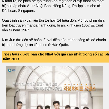
Kitamura, bộ phim sẽ tập trung vào một toán cướp thoắt ẩn thoắt
hiện khắp châu Á, từ Nhật Bản, Hồng Kông, Philippines cho tới
Đài Loan, Singapore.
Quá trình sản xuất tiên tốn tới hơn 14 triệu đôla Mỹ, bộ phim dựa
trên loạt truyện manga hành động, bí ẩn, kinh điển
Lupin III
, xuất
bản từ năm 1967.
Kim Jun dự kiến sẽ hoàn tất vai diễn của mình tháng tới để chuẩn
bị cho những dự án tiếp theo ở Hàn Quốc.
The Heirs
được bán cho Nhật với giá cao nhất trong số các p
năm 2013