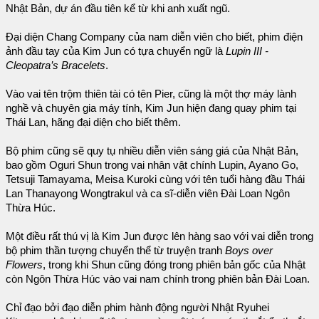
Nhật Bản, dự án đầu tiên kể từ khi anh xuất ngũ.
Đại diện Chang Company của nam diễn viên cho biết, phim điện
ảnh đầu tay của Kim Jun có tựa chuyển ngữ là
Lupin III -
Cleopatra’s Bracelets
.
Vào vai tên trộm thiên tài có tên Pier, cũng là một thợ máy lành
nghề và chuyên gia máy tính, Kim Jun hiện đang quay phim tại
Thái Lan, hãng đại diện cho biết thêm.
Bộ phim cũng sẽ quy tụ nhiều diễn viên sáng giá của Nhật Bản,
bao gồm Oguri Shun trong vai nhân vật chính Lupin, Ayano Go,
Tetsuji Tamayama, Meisa Kuroki cùng với tên tuổi hàng đầu Thái
Lan Thanayong Wongtrakul và ca sĩ-diễn viên Đài Loan Ngôn
Thừa Húc.
Một điều rất thú vị là Kim Jun được lên hàng sao với vai diễn trong
bộ phim thần tượng chuyển thể từ truyện tranh
Boys over
Flowers
, trong khi Shun cũng đóng trong phiên bản gốc của Nhật
còn Ngôn Thừa Húc vào vai nam chính trong phiên bản Đài Loan.
Chỉ đạo bởi đạo diễn phim hành động người Nhật Ryuhei