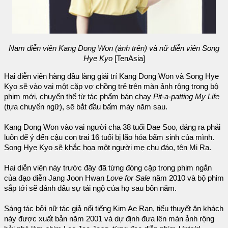
Nam diễn viên Kang Dong Won (ảnh trên) và nữ diễn viên Song
Hye Kyo
[TenAsia]
Hai diễn viên hàng đầu làng giải trí Kang Dong Won và Song Hye
Kyo sẽ vào vai một cặp vợ chồng trẻ trên màn ảnh rộng trong bộ
phim mới, chuyển thể từ tác phẩm bán chạy
Pit-a-patting My Life
(tựa chuyển ngữ), sẽ bắt đầu bấm máy năm sau.
Kang Dong Won vào vai người cha 38 tuổi Dae Soo, đáng ra phải
luôn để ý đến cậu con trai 16 tuổi bị lão hóa bẩm sinh của mình.
Song Hye Kyo sẽ khắc họa một người mẹ chu đáo, tên Mi Ra.
Hai diễn viên này trước đây đã từng đóng cặp trong phim ngắn
của đạo diễn Jang Joon Hwan
Love for Sale
năm 2010 và bộ phim
sắp tới sẽ đánh dấu sự tái ngộ của họ sau bốn năm.
Sáng tác bởi nữ tác giả nổi tiếng Kim Ae Ran, tiểu thuyết ăn khách
này được xuất bản năm 2001 và dự định đưa lên màn ảnh rộng