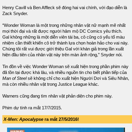
Henry Cavill và Ben Affleck sẽ đóng hai vai chính, với đạo diễn là
Zack Snyder.
“Wonder Woman là một trong những nhân vật nữ mạnh mẽ nhất
mọi thời đại và rất được người hâm mộ DC Comics yêu thích.
Gal không những là một diễn viên tài ba, cô cũng có yếu tố màu
nhiệm cần thiết khiến cô trở thành lựa chọn hoàn hảo cho vai này.
Chúng tôi rất vui được giới thiệu Gal với khán giả trong lần xuất
hiện đầu tiên của nhân vật này trên màn ảnh rộng,” Snyder nói.
Tin đồn về việc Wonder Woman sẽ xuất hiện trong phần phim này
đã tồn tại được khá lâu, và nhiều nguồn tin cho biết phần tiếp của
Man of Steel
sẽ không chỉ cho xuất hiện Người Dơi và Siêu Nhân,
mà còn nhiều nhân vật trong Justice League khác.
Warners cũng đang tìm nhân vật phản diện cho phim này.
Phim dự tính ra mắt 17/7/2015.
X-Men: Apocalypse
ra mắt 27/5/2016!