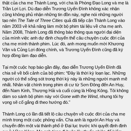
thật của cha mẹ Thành Long, với cha là Phòng Đạo Long và mẹ là
Trần Lợi Lợi. Dù đạo diễn Trương Uyển Đình không xác nhận
cũng không phủ nhận những tin đồn này, nghe nói những người
tạo nên
The Tale of Three Cities
quả đã tiếp cận Thành Long vào
năm 2003 về khả năng làm một bộ phim tài liệu về cha mẹ anh.
Năm 2008, Thành Long đã thông báo thông qua người đại diện
của mình việc anh dự định chuyển thể câu chuyện cuộc đời của
cha mẹ mình thành phim. Lúc đó, anh mong muốn mời Khương
Văn và Củng Lợi đóng chính, và Trương Uyển Đình cũng đã ký
hợp đồng làm đạo diễn.
Tại một cuộc họp báo gần đây, đạo diễn Trương Uyển Đình đã
chia sẻ về bối cảnh của bộ phim: “Đây là thời kỳ loạn lạc. Những
người có thể sống sót trong thời kỳ này là những người mạnh mẽ
nhất. Nhân vật chính trong phim di cư từ Sơn Đông đến An Huy,
đến Nam Kinh, Thượng Hải và cuối cùng là Hồng Kông. Tôi không
dám so sánh bộ phim này với
Gone with the Wind
, nhưng tôi hy
vọng sẽ cố gắng đi theo hướng đó."
Thành Long có lần đã tiết lộ câu chuyện về cuộc đời của cha mẹ
mình trong một cuộc phỏng vấn. Cha anh là người An Huy và
chuyển đến một vài thành phố ở Đại lục trước khi quyết định định