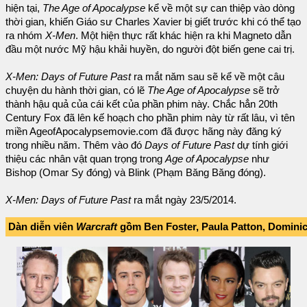
hiện tại,
The Age of Apocalypse
kể về một sự can thiệp vào dòng
thời gian, khiến Giáo sư Charles Xavier bị giết trước khi có thể tạo
ra nhóm
X-Men
. Một hiện thực rất khác hiện ra khi Magneto dẫn
đầu một nước Mỹ hậu khải huyền, do người đột biến gene cai trị.
X-Men: Days of Future Past
ra mắt năm sau sẽ kể về một câu
chuyện du hành thời gian, có lẽ
The Age of Apocalypse
sẽ trở
thành hậu quả của cái kết của phần phim này. Chắc hẳn 20th
Century Fox đã lên kế hoạch cho phần phim này từ rất lâu, vì tên
miền AgeofApocalypsemovie.com đã được hãng này đăng ký
trong nhiều năm. Thêm vào đó
Days of Future Past
dự tính giới
thiệu các nhân vật quan trọng trong
Age of Apocalypse
như
Bishop (Omar Sy đóng) và Blink (Phạm Băng Băng đóng).
X-Men: Days of Future Past
ra mắt ngày 23/5/2014.
Dàn diễn viên
Warcraft
gồm Ben Foster, Paula Patton, Domini