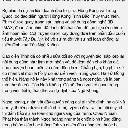
Bộ phim là dự án liên doanh đầu tư giữa Hồng Kông và Trung
Quốc, do đạo diễn người Hồng Kông Trịnh Bảo Thụy thực hiện.
Phim được quay trong sáu tháng và sử dụng công nghệ 3D
IMAX, đoàn làm phim đã dành đến hai năm để tạo hiệu ứng hình
ảnh hoàn hảo. Cốt truyện được xây dựng dựa trên phần đầu cuốn
tiểu thuyết
Tây Du Ký
, kể về sự ra đời và sự nổi loạn chống lại
thiên đình của Tôn Ngộ Không.
Đạo diễn Trịnh đã có nhiều sửa đổi so với nguyên tác, sắp xếp lại
nội dung cũng như làm mới nhân vật để đem đến cho khán giả
câu chuyện hoàn thiện và cảm động hơn. Chẳng hạn, bộ phim sẽ
có nhân vật mới là hồ ly do nữ diễn viên Trung Quốc Hạ Tử Đồng
thể hiện. Nàng hồ ly này khá trong sáng và ngọt ngào, và là bạn
thời thơ ấu của Tôn Ngộ Không. Cô sẽ đóng vai trò quan trọng
trong việc tiết lộ thân thế và dự định của Ngộ Không.
Ngọc hoàng, nhân vật đầy quyền năng cai trị thiên đình, hạ giới và
âm ty, thường được mô tả như một vị vua đưa ra các nội quy, chỉ
thị đảm bảo sự an toàn cho ngai vàng của mình. Châu Nhuận
Phát hóa thân thành Ngọc hoàng như một chiến binh hùng dũng,
trong bộ áo giáp bạc thống lĩnh và chiến đấu cùng với thuộc hạ