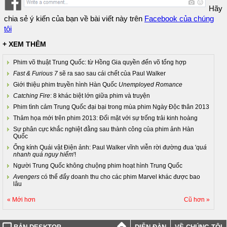
Hãy
chia sẻ ý kiến của bạn về bài viết này trên
Facebook của chúng
tôi
+ XEM THÊM
Phim võ thuật Trung Quốc: từ Hồng Gia quyền đến võ tổng hợp
Fast & Furious 7
sẽ ra sao sau cái chết của Paul Walker
Giới thiệu phim truyền hình Hàn Quốc
Unemployed Romance
Catching Fire
: 8 khác biệt lớn giữa phim và truyện
Phim tình cảm Trung Quốc đại bại trong mùa phim Ngày Độc thân 2013
Thảm họa mới trên phim 2013: Đối mặt với sự trống trải kinh hoàng
Sự phân cực khắc nghiệt đằng sau thành công của phim ảnh Hàn
Quốc
Ống kính Quái vật Điện ảnh: Paul Walker vĩnh viễn rời đường đua '
quá
nhanh quá nguy hiểm
'!
Người Trung Quốc không chuộng phim hoạt hình Trung Quốc
Avengers
có thể đẩy doanh thu cho các phim Marvel khác được bao
lâu
« Mới hơn
Cũ hơn »