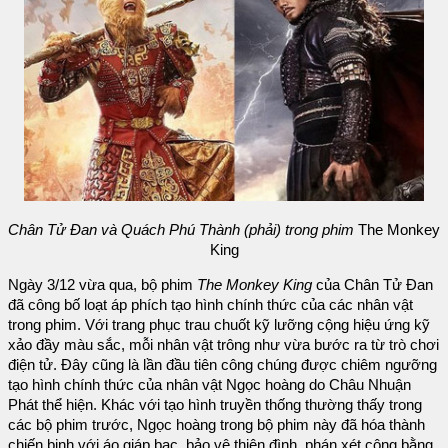
Chân Tử Đan và Quách Phú Thành (phải) trong phim
The Monkey
King
Ngày 3/12 vừa qua, bộ phim
The Monkey King
của Chân Tử Đan
đã công bố loạt áp phích tạo hình chính thức của các nhân vật
trong phim. Với trang phục trau chuốt kỹ lưỡng cộng hiệu ứng kỹ
xảo đầy màu sắc, mỗi nhân vật trông như vừa bước ra từ trò chơi
điện tử. Đây cũng là lần đầu tiên công chúng được chiêm ngưỡng
tạo hình chính thức của nhân vật Ngọc hoàng do Châu Nhuận
Phát thể hiện. Khác với tạo hình truyền thống thường thấy trong
các bộ phim trước, Ngọc hoàng trong bộ phim này đã hóa thành
chiến binh với áo giáp bạc, bảo vệ thiên đình, phán xét công bằng.