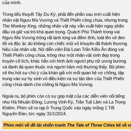
của mình.
Trong tiểu thuyết
Tây Du Ký
, phải đến phần sau mới xuất hiện
nhân vật Ngưu Ma Vương và Thiết Phiến công chúa, nhưng trong
The Monkey King
, những nhân vật này vẫn xuất hiện ngay phần
đầu và giữ vai trò khá quan trọng. Quách Phú Thành trong vai
Ngưu Ma Vương trông rất lạnh lùng và điềm tĩnh, toát lên vẻ đen
tối và độc ác dù không còn chiếc mũi xỏ khuyên đã thành thương
hiệu của nhân vật. Nữ diễn viên Đài Loan Trần Kiều Ân đóng vai
Thiết Phiến công chúa, trông như một nhân vật xinh đẹp trong
truyện cổ tích, khác hẳn với hình ảnh người phụ nữ ương bướng
và đanh đá quen thuộc mà người hâm mộ thường thấy. Bộ phim
sẽ thu hút sự chú ý của khán giả với mối quan hệ vợ chồng, tập
trung vào sự hy sinh vô điều kiện và sự tận tâm của Thiết Phiến
công chúa dành cho chồng là Ngưu Ma Vương.
Ngoài ra, bộ phim còn có sự góp mặt của các diễn viên nổi tiếng
như Hà Nhuận Đông, Lương Vịnh Kỳ, Trần Tuệ Lâm và La Trọng
Khiêm. Phim sẽ ra rạp ở Trung Quốc vào ngày mồng 1 Tết
Nguyên Đán, tức ngày 31/1/2014.
Phim mới về đề tài chiến tranh
The Tale of Three Cities
kể về c