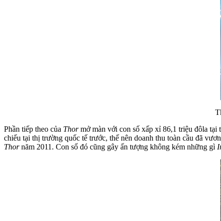
T
Phần tiếp theo của
Thor
mở màn với con số xấp xỉ 86,1 triệu đôla tại
chiếu tại thị trường quốc tế trước, thế nên doanh thu toàn cầu đã vư
Thor
năm 2011. Con số đó cũng gây ấn tượng không kém những gì
I