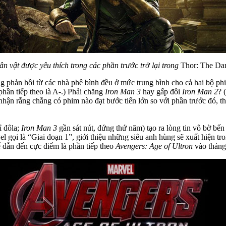
ân vật được yêu thích trong các phần trước trở lại trong
Thor: The Da
g phản hồi từ các nhà phê bình đều ở mức trung bình cho cả hai bộ ph
hần tiếp theo là A-.) Phải chăng
Iron Man 3
hay gấp đôi
Iron Man 2
? 
n rằng chẳng có phim nào đạt bước tiến lớn so với phần trước đó, thì 
ỉ đôla;
Iron Man 3
gần sát nút, đứng thứ năm) tạo ra lòng tin vô bờ bến
l gọi là “Giai đoạn 1”, giới thiệu những siêu anh hùng sẽ xuất hiện tr
ể dẫn đến cực điểm là phần tiếp theo
Avengers: Age of Ultron
vào tháng