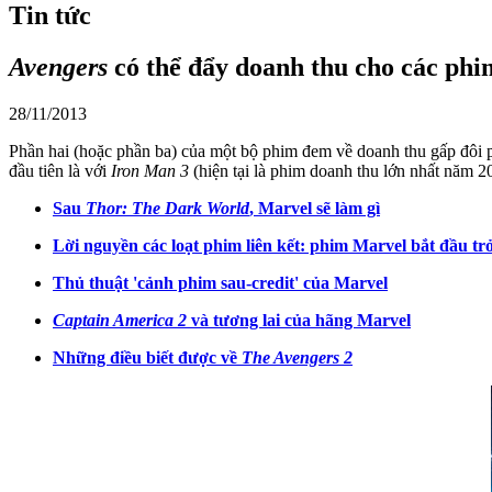
Tin tức
Avengers
có thể đẩy doanh thu cho các ph
28/11/2013
Phần hai (hoặc phần ba) của một bộ phim đem về doanh thu gấp đôi p
đầu tiên là với
Iron Man 3
(hiện tại là phim doanh thu lớn nhất năm 20
Sau
Thor: The Dark World
, Marvel sẽ làm gì
Lời nguyền các loạt phim liên kết: phim Marvel bắt đầu t
Thủ thuật 'cảnh phim sau-credit' của Marvel
Captain America 2
và tương lai của hãng Marvel
Những điều biết được về
The Avengers 2