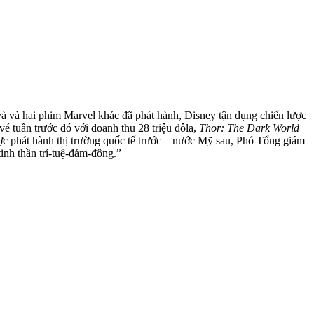
à và hai phim Marvel khác đã phát hành, Disney tận dụng chiến lược
 tuần trước đó với doanh thu 28 triệu đôla,
Thor: The Dark World
 lược phát hành thị trường quốc tế trước – nước Mỹ sau, Phó Tổng giám
tinh thần trí-tuệ-đám-đông.”