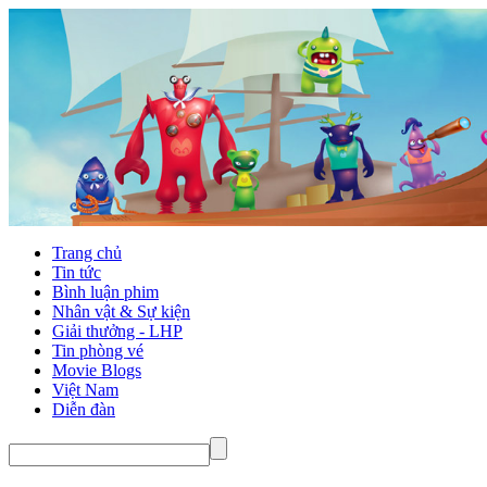
Trang chủ
Tin tức
Bình luận phim
Nhân vật & Sự kiện
Giải thưởng - LHP
Tin phòng vé
Movie Blogs
Việt Nam
Diễn đàn