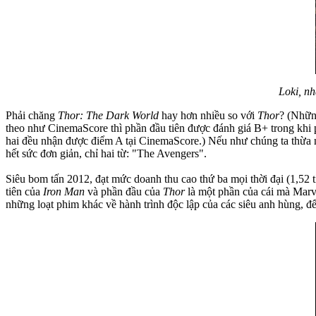
Loki, nh
Phải chăng
Thor: The Dark World
hay hơn nhiều so với
Thor
? (Nhữn
theo như CinemaScore thì phần đầu tiên được đánh giá B+ trong khi p
hai đều nhận được điểm A tại CinemaScore.) Nếu như chúng ta thừa nhậ
hết sức đơn giản, chỉ hai từ: "The Avengers".
Siêu bom tấn 2012, đạt mức doanh thu cao thứ ba mọi thời đại (1,52 t
tiên của
Iron Man
và phần đầu của
Thor
là một phần của cái mà Marve
những loạt phim khác về hành trình độc lập của các siêu anh hùng, đ