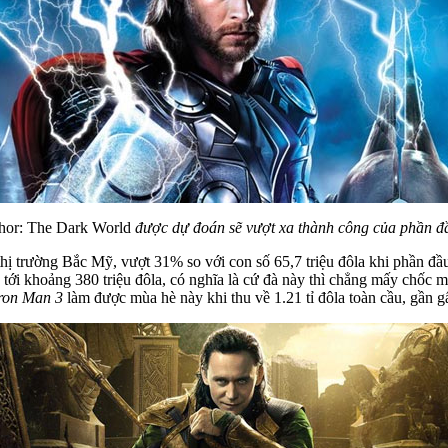
hor: The Dark World
được dự đoán sẽ vượt xa thành công của phần đ
 thị trường Bắc Mỹ, vượt 31% so với con số 65,7 triệu đôla khi phần đ
ơn tới khoảng 380 triệu đôla, có nghĩa là cứ đà này thì chẳng mấy chốc 
ron Man 3
làm được mùa hè này khi thu về 1.21 tỉ đôla toàn cầu, gần 