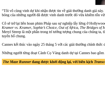
“Tôi vô cùng vinh dự khi nhận được tin về giải thưởng danh giá này. 
bóng của những người đã được vinh danh trước đó vừa khiêm tốn vừa 
Cô sẽ trở lại liên hoan phim Pháp sau sự nghiệp lẫy lừng ở Hollywood
Kramer vs. Kramer
,
Sophie’s Choice
,
Out of Africa
,
The Bridges of 
Meryl Streep là một phần trong trí tưởng tượng chung của chúng ta,
tuyên bố chung.
Cannes kết thúc vào ngày 25 tháng 5 với các giải thưởng chính thức
Những người từng đoạt Cành Cọ Vàng danh dự tại Cannes bao gồm Je
The Maze Runner
đang được khởi động lại, với biên kịch
Transc