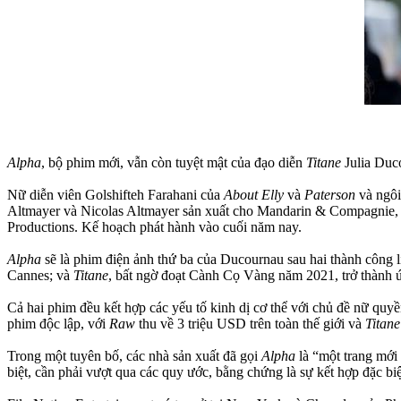
Alpha
, bộ phim mới, vẫn còn tuyệt mật của đạo diễn
Titane
Julia Duc
Nữ diễn viên Golshifteh Farahani của
About Elly
và
Paterson
và ngôi
Altmayer và Nicolas Altmayer sản xuất cho Mandarin & Compagnie, c
Productions. Kế hoạch phát hành vào cuối năm nay.
Alpha
sẽ là phim điện ảnh thứ ba của Ducournau sau hai thành công l
Cannes; và
Titane
, bất ngờ đoạt Cành Cọ Vàng năm 2021, trở thành ứ
Cả hai phim đều kết hợp các yếu tố kinh dị cơ thể với chủ đề nữ quyề
phim độc lập, với
Raw
thu về 3 triệu USD trên toàn thế giới và
Titane
Trong một tuyên bố, các nhà sản xuất đã gọi
Alpha
là “một trang mới 
biệt, cần phải vượt qua các quy ước, bằng chứng là sự kết hợp đặc bi