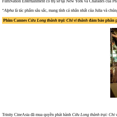
FilmNation Entertainment có trụ sở tại New York và Charades của Phá
“
Alpha
là tác phẩm sâu sắc, mang tính cá nhân nhất của Julia và chún
Phim Cannes
Cửu Long thành trại: Chi vi thành
đảm bảo phân ph
Trinity CineAsia đã mua quyền phát hành
Cửu Long thành trại: Chi vi