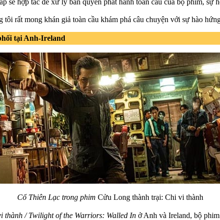
p sẽ hợp tác để xử lý bán quyền phát hành toàn cầu của bộ phim, sự hợ
g tôi rất mong khán giả toàn cầu khám phá câu chuyện với sự hào hứng 
ối tại Anh-Ireland
Cổ Thiên Lạc trong phim
Cửu Long thành trại: Chi vi thành
 thành / Twilight of the Warriors: Walled In
ở Anh và Ireland, bộ phim 