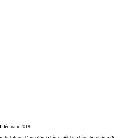
14 đến năm 2018.
e
do Johnny Depp đóng chính, viết kịch bản cho phần mới.