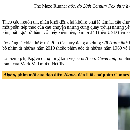
The Maze Runner
gốc, do 20th Century Fox thực hi
Theo các nguồn tin, phần khởi động lại không phải là làm lại câu ch
một phần tiếp theo của câu chuyện nhưng cũng quay trở lại những yếu
tóm, bất ngờ trở thành cỗ máy kiếm tiền, làm ra 348 triệu USD trên to
Đó cũng là chiến lược mà 20th Century đang áp dụng với
Hành tinh 
bộ phim từ những năm 2010 (hoặc phim gốc từ những năm 1960 và 197
Là biên kịch, Paglen cũng từng làm việc cho
Alien: Covenant
, bộ ph
tranh của Mark Millar trên Netflix.
Alpha
, phim mới của đạo diễn
Titane
, đến Hội chợ phim Cannes