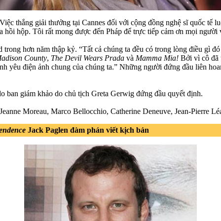
Việc thắng giải thưởng tại Cannes đối với cộng đồng nghệ sĩ quốc tế l
hồi hộp. Tôi rất mong được đến Pháp để trực tiếp cảm ơn mọi người v
 trong hơn năm thập kỷ. “Tất cả chúng ta đều có trong lòng điều gì đó 
Madison County
,
The Devil Wears Prada
và
Mamma Mia!
Bởi vì cô đã 
 tình yêu điện ảnh chung của chúng ta.” Những người đứng đầu liên ho
 do ban giám khảo do chủ tịch Greta Gerwig đứng đầu quyết định.
anne Moreau, Marco Bellocchio, Catherine Deneuve, Jean-Pierre Léau
endence
Jack Paglen đàm phán viết kịch bản