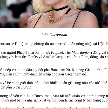
Julia Ducournau
ournau sẽ là một trong những dự án được săn đón nồng nhiệt tại Hội 
 sao người Pháp Tahar Rahim (
A Prophet
,
The Mauritanian
) đóng vai 
ùng với Jean des Forêts và Amélie Jacquis cho Petit Film, đồng sản x
iên tiếp với phim đầu tay đột phá
Raw
năm 2016, thắng Giải thưởng Fip
ng viên chính thức đại diện Pháp cho giải Oscar năm đó.
n và bẻ cong giới tính, đồng thời khiến khán giả cũng như các nhà phê
đạt gần 5 triệu USD.
trong số vốn của Julia Ducournau, vừa rất nhất quán với những trang 
ệt giữa một bên là nhà sản xuất và một bên là các công ty bán hàng quốc