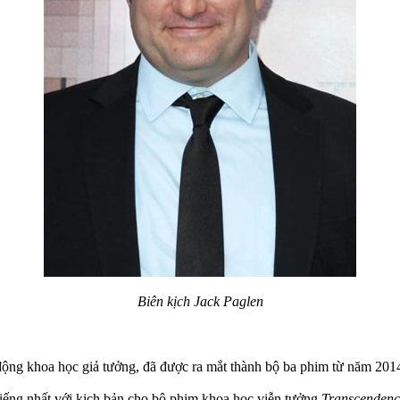
Biên kịch Jack Paglen
 động khoa học giả tưởng, đã được ra mắt thành bộ ba phim từ năm 20
iếng nhất với kịch bản cho bộ phim khoa học viễn tưởng
Transcendenc