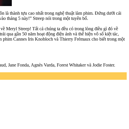
uôn là thành tựu cao nhất trong nghệ thuật làm phim. Đứng dưới cái
ào tháng 5 này!” Streep nói trong một tuyên bố.
về Meryl Streep! Tất cả chúng ta đều có trong lòng điều gì đó về
trải qua gần 50 năm hoạt động điện ảnh và thể hiện vô số kiệt tác,
an phim Cannes Iris Knobloch và Thierry Frémaux cho biết trong một
d, Jane Fonda, Agnès Varda, Forest Whitaker và Jodie Foster.