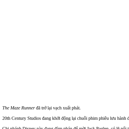
The Maze Runner
đã trở lại vạch xuất phát.
20th Century Studios đang khởi động lại chuỗi phim phiêu lưu hành
Chi nhánh Disney này đang đàm phán để mời Jack Paglen, có lẽ nổi t