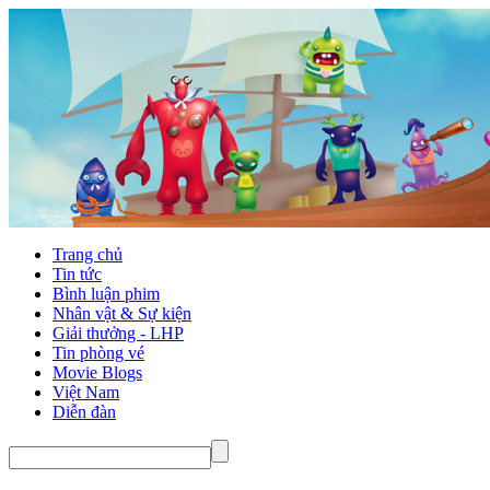
Trang chủ
Tin tức
Bình luận phim
Nhân vật & Sự kiện
Giải thưởng - LHP
Tin phòng vé
Movie Blogs
Việt Nam
Diễn đàn