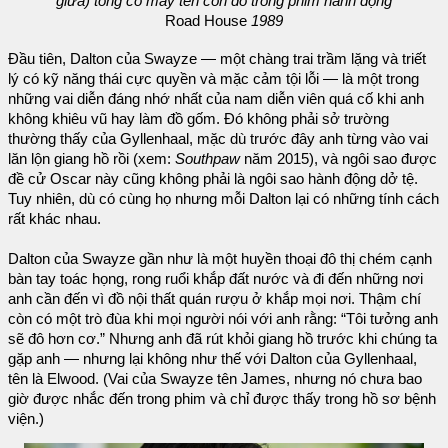
giữa) tống cổ mấy tên côn đồ trong phim hành động
Road House
1989
Đầu tiên, Dalton của Swayze
—
một chàng trai trầm lặng và triết
lý có kỹ năng thái cực quyền và mặc cảm tội lỗi
—
là một trong
những vai diễn đáng nhớ nhất của nam diễn viên quá cố khi anh
không khiêu vũ hay làm đồ gốm. Đó không phải sở trường
thường thấy của Gyllenhaal, mặc dù trước đây anh từng vào vai
lăn lộn giang hồ rồi (xem:
Southpaw
năm 2015), và ngôi sao được
đề cử Oscar này cũng không phải là ngôi sao hành động dở tệ.
Tuy nhiên, dù có cùng họ nhưng mỗi Dalton lại có những tính cách
rất khác nhau.
Dalton của Swayze gần như là một huyền thoại đô thị chém cạnh
bàn tay toác họng, rong ruổi khắp đất nước và đi đến những nơi
anh cần đến vì đồ nội thất quán rượu ở khắp mọi nơi. Thậm chí
còn có một trò đùa khi mọi người nói với anh rằng: “Tôi tưởng anh
sẽ đô hơn cơ.” Nhưng anh đã rút khỏi giang hồ trước khi chúng ta
gặp anh
—
nhưng lại không như thế với Dalton của Gyllenhaal,
tên là Elwood. (Vai của Swayze tên James, nhưng nó chưa bao
giờ được nhắc đến trong phim và chỉ được thấy trong hồ sơ bệnh
viện.)