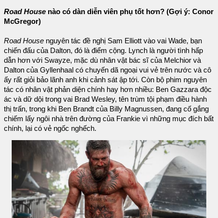
Road House
nào có dàn diễn viên phụ tốt hơn? (Gợi ý: Conor
McGregor)
Road House
nguyên tác đề nghị Sam Elliott vào vai Wade, bạn
chiến đấu của Dalton, đó là điểm cộng. Lynch là người tình hấp
dẫn hơn với Swayze, mặc dù nhân vật bác sĩ của Melchior và
Dalton của Gyllenhaal có chuyến dã ngoại vui vẻ trên nước và cô
ấy rất giỏi bảo lãnh anh khi cảnh sát ập tới. Còn bộ phim nguyên
tác có nhân vật phản diện chính hay hơn nhiều: Ben Gazzara độc
ác và dữ dội trong vai Brad Wesley, tên trùm tội phạm điều hành
thị trấn, trong khi Ben Brandt của Billy Magnussen, đang cố gắng
chiếm lấy ngôi nhà trên đường của Frankie vì những mục đích bất
chính, lại có vẻ ngốc nghếch.