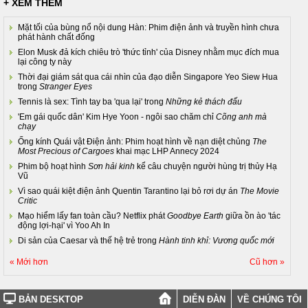
+ XEM THÊM
Mặt tối của bùng nổ nội dung Hàn: Phim điện ảnh và truyền hình chưa
phát hành chất đống
Elon Musk đả kích chiêu trò 'thức tỉnh' của Disney nhằm mục đích mua
lại công ty này
Thời đại giám sát qua cái nhìn của đạo diễn Singapore Yeo Siew Hua
trong
Stranger Eyes
Tennis là sex: Tình tay ba 'qua lại' trong
Những kẻ thách đấu
'Em gái quốc dân' Kim Hye Yoon - ngôi sao chăm chỉ
Cõng anh mà
chạy
Ống kính Quái vật Điện ảnh: Phim hoạt hình về nạn diệt chủng
The
Most Precious of Cargoes
khai mạc LHP Annecy 2024
Phim bộ hoạt hình
Sơn hải kinh
kể câu chuyện người hùng trị thủy Hạ
Vũ
Vì sao quái kiệt điện ảnh Quentin Tarantino lại bỏ rơi dự án
The Movie
Critic
Mạo hiểm lấy fan toàn cầu? Netflix phát
Goodbye Earth
giữa ồn ào 'tác
động lợi-hại' vì Yoo Ah In
Di sản của Caesar và thế hệ trẻ trong
Hành tinh khỉ: Vương quốc mới
« Mới hơn
Cũ hơn »
BẢN DESKTOP
DIỄN ĐÀN
VỀ CHÚNG TÔI