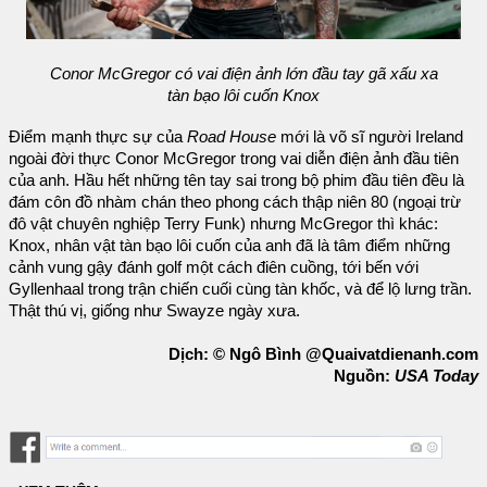
Conor McGregor có vai điện ảnh lớn đầu tay gã xấu xa
tàn bạo lôi cuốn Knox
Điểm mạnh thực sự của
Road House
mới là võ sĩ người Ireland
ngoài đời thực Conor McGregor trong vai diễn điện ảnh đầu tiên
của anh. Hầu hết những tên tay sai trong bộ phim đầu tiên đều là
đám côn đồ nhàm chán theo phong cách thập niên 80 (ngoại trừ
đô vật chuyên nghiệp Terry Funk) nhưng McGregor thì khác:
Knox, nhân vật tàn bạo lôi cuốn của anh đã là tâm điểm những
cảnh vung gậy đánh golf một cách điên cuồng, tới bến với
Gyllenhaal trong trận chiến cuối cùng tàn khốc, và để lộ lưng trần.
Thật thú vị, giống như Swayze ngày xưa.
Dịch: © Ngô Bình @Quaivatdienanh.com
Nguồn:
USA Today