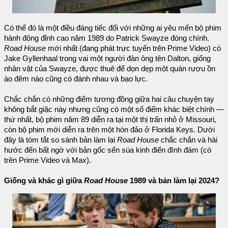
Có thể đó là một điều đáng tiếc đối với những ai yêu mến bộ phim
hành động đỉnh cao năm 1989 do Patrick Swayze đóng chính.
Road House
mới nhất (đang phát trực tuyến trên Prime Video) có
Jake Gyllenhaal trong vai một người đàn ông tên Dalton, giống
nhân vật của Swayze, được thuê để dọn dẹp một quán rượu ồn
ào đêm nào cũng có đánh nhau và bạo lực.
Chắc chắn có những điểm tương đồng giữa hai câu chuyện tay
không bắt giặc này nhưng cũng có một số điểm khác biệt chính
—
thứ nhất, bộ phim năm 89 diễn ra tại một thị trấn nhỏ ở Missouri,
còn bộ phim mới diễn ra trên một hòn đảo ở Florida Keys. Dưới
đây là tóm tắt so sánh bản làm lại
Road House
chắc chắn và hài
hước đến bất ngờ với bản gốc sến súa kinh điển đình đám (có
trên Prime Video và Max).
Giống và khác gì giữa
Road House
1989 và bản làm lại 2024?