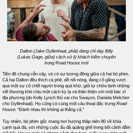
Dalton (Jake Gyllenhaal, phải) đang chỉ dạy Billy
(Lukas Gage, giữa) cách xử lý khách kiếm chuyện
trong
Road House
mới
Tiền đề chung vẫn vậy, và có sự tương đồng giữa cả hai bộ phim.
Cả hai Dalton đều thích cà phê, dễ nổi nóng, đang cố gắng vượt
qua một sự cố chết người trong quá khứ, giỏi tự chữa lành những
vết thương khó chịu một cách kỳ lạ và thân thiện với một bác sĩ
địa phương (do Kelly Lynch thủ vai cho Swayze, Daniela Melchior
cho Gyllenhaal). Họ cũng có cùng một câu thoại đặc trưng
Road
House
: “Đánh nhau thì không ai thắng cả.”
Tuy nhiên, bộ phim gốc mang hơi hướng thập niên 80 về khía
cạnh quá đà, với những cuộc ẩu đả quăng ghế trong bối cảnh đẫm