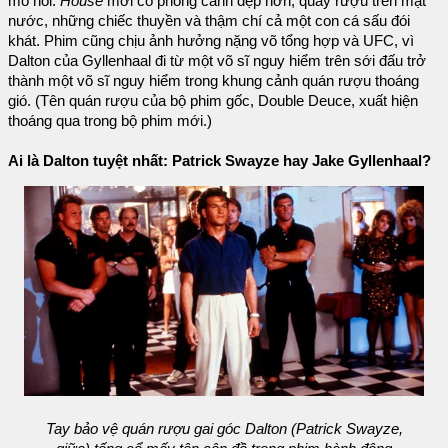
mồ hôi.
House
mới có phong cảnh đẹp hơn, quầy rượu trên mặt
nước, những chiếc thuyền và thậm chí cả một con cá sấu đói
khát. Phim cũng chịu ảnh hưởng nặng võ tổng hợp và UFC, vì
Dalton của Gyllenhaal đi từ một võ sĩ nguy hiểm trên sới đấu trở
thành một võ sĩ nguy hiểm trong khung cảnh quán rượu thoáng
gió. (Tên quán rượu của bộ phim gốc, Double Deuce, xuất hiện
thoáng qua trong bộ phim mới.)
Ai là Dalton tuyệt nhất: Patrick Swayze hay Jake Gyllenhaal?
Tay bảo vệ quán rượu gai góc Dalton (Patrick Swayze,