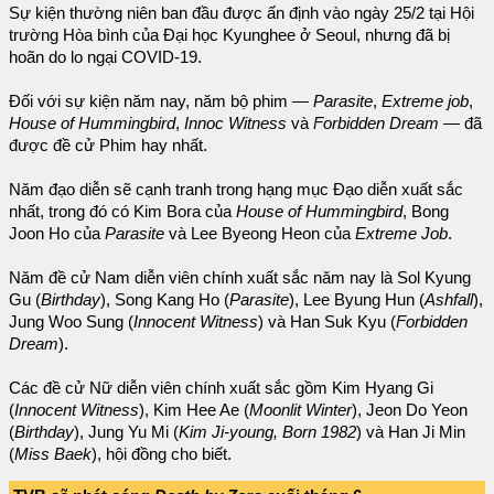
Sự kiện thường niên ban đầu được ấn định vào ngày 25/2 tại Hội
trường Hòa bình của Đại học Kyunghee ở Seoul, nhưng đã bị
hoãn do lo ngại COVID-19.
Đối với sự kiện năm nay, năm bộ phim —
Parasite
,
Extreme job
,
House of Hummingbird
,
Innoc Witness
và
Forbidden Dream
— đã
được đề cử Phim hay nhất.
Năm đạo diễn sẽ cạnh tranh trong hạng mục Đạo diễn xuất sắc
nhất, trong đó có Kim Bora của
House of Hummingbird
, Bong
Joon Ho của
Parasite
và Lee Byeong Heon của
Extreme Job
.
Năm đề cử Nam diễn viên chính xuất sắc năm nay là Sol Kyung
Gu (
Birthday
), Song Kang Ho (
Parasite
), Lee Byung Hun (
Ashfall
),
Jung Woo Sung (
Innocent Witness
) và Han Suk Kyu (
Forbidden
Dream
).
Các đề cử Nữ diễn viên chính xuất sắc gồm Kim Hyang Gi
(
Innocent Witness
), Kim Hee Ae (
Moonlit Winter
), Jeon Do Yeon
(
Birthday
), Jung Yu Mi (
Kim Ji-young, Born 1982
) và Han Ji Min
(
Miss Baek
), hội đồng cho biết.