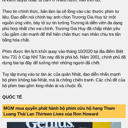
bị kiểm duyệt hoặc bị cấm ở nhiều nước vào thời đó.
Theo tin chính thức, bản làm lại sẽ lồng vào các thước phim tư
liệu. Đạo diễn nói chính tay anh chọn Trương Gia Huy từ một
nguồn ứng viên, bày tỏ sự tin tưởng Trương là diễn viên đa dạng
phù hợp nhất cho vai chính. Trương Gia Huy đã chấp nhận yêu
cầu giảm cân mạnh để thể hiện chân thực nạn nhân chịu tra tấn
bằng hóa chất.
Phim được lên lịch khởi quay vào tháng 10/2020 tại địa điểm Biệt
khu 731 ở Cáp Nhĩ Tân nay đã bị phá bỏ. Năm 2001, chính phủ đã
dựng bia tại đây để tưởng nhớ những người đã chết.
Tuy tập trung vào tự tàn ác của quân Nhật, đạo diễn nhấn mạnh
bộ phim không bài-Nhật, mà là chống chiến tranh. Các chủ đề của
bộ phim bao gồm lòng nhân ái và chuộc lỗi.
QUỐC TẾ
MGM mua quyền phát hành bộ phim cứu hộ hang Tham
Luang Thái Lan
Thirteen Lives
của Ron Howard