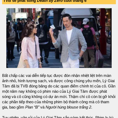
TVB sẽ phát sóng
Death by Zero
cuối tháng 6
Bất chấp các vai diễn tiếp tục được đón nhận nhiệt liệt trên màn
ảnh nhỏ, hình tượng sạch, và được công chúng yêu mến, Lý Giai
Tâm đã bị TVB đóng băng do các quan điểm chính trị của cô. Gần
một năm nay không có phim nào của Lý Giai Tâm được phát
sóng và cô cũng không có dự án mới. Thậm chí cô còn bị gỡ khỏi
các phần tiếp theo của những phim bộ thành công mà cô tham
gia, bao gồm
Plan “B”
và
Người hùng blouse trắng 2
.
Tuy nhiên, vận rủi của Lý Giai Tâm sắp sớm kết thúc. Phim ly kỳ