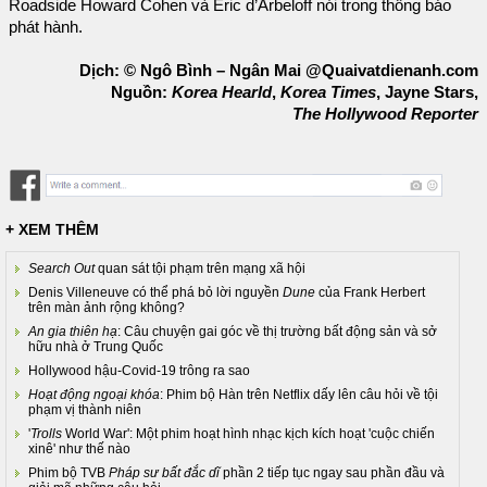
Roadside Howard Cohen và Eric d’Arbeloff nói trong thông báo
phát hành.
Dịch: © Ngô Bình – Ngân Mai @Quaivatdienanh.com
Nguồn:
Korea Hearld
,
Korea Times
, Jayne Stars,
The Hollywood Reporter
+ XEM THÊM
Search Out
quan sát tội phạm trên mạng xã hội
Denis Villeneuve có thể phá bỏ lời nguyền
Dune
của Frank Herbert
trên màn ảnh rộng không?
An gia thiên hạ
: Câu chuyện gai góc về thị trường bất động sản và sở
hữu nhà ở Trung Quốc
Hollywood hậu-Covid-19 trông ra sao
Hoạt động ngoại khóa
: Phim bộ Hàn trên Netflix dấy lên câu hỏi về tội
phạm vị thành niên
'
Trolls
World War': Một phim hoạt hình nhạc kịch kích hoạt 'cuộc chiến
xinê' như thế nào
Phim bộ TVB
Pháp sư bất đắc dĩ
phần 2 tiếp tục ngay sau phần đầu và