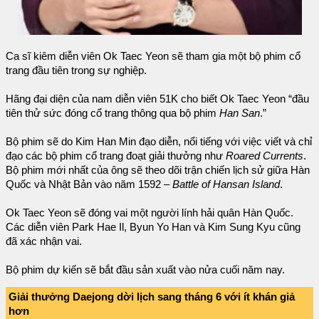
Ca sĩ kiêm diễn viên Ok Taec Yeon sẽ tham gia một bộ phim cổ
trang đầu tiên trong sự nghiệp.
Hãng đại diện của nam diễn viên 51K cho biết Ok Taec Yeon “đầu
tiên thử sức đóng cổ trang thông qua bộ phim
Han San
.”
Bộ phim sẽ do Kim Han Min đạo diễn, nổi tiếng với việc viết và chỉ
đạo các bộ phim cổ trang đoạt giải thưởng như
Roared Currents
.
Bộ phim mới nhất của ông sẽ theo dõi trận chiến lịch sử giữa Hàn
Quốc và Nhật Bản vào năm 1592 –
Battle of Hansan Island
.
Ok Taec Yeon sẽ đóng vai một người lính hải quân Hàn Quốc.
Các diễn viên Park Hae Il, Byun Yo Han và Kim Sung Kyu cũng
đã xác nhận vai.
Bộ phim dự kiến sẽ bắt đầu sản xuất vào nửa cuối năm nay.
Giải thưởng Daejong dời lịch sang tháng 6 với ít khán giả
hơn