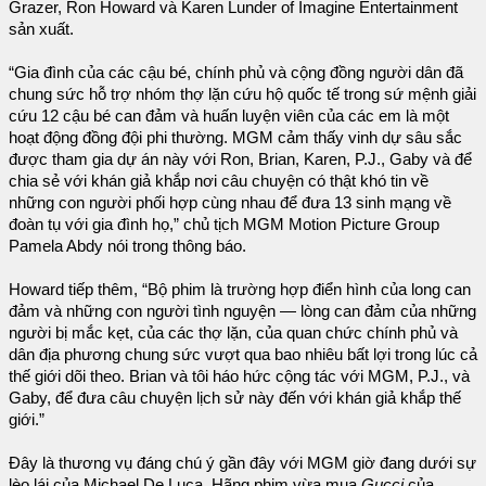
Grazer, Ron Howard và Karen Lunder of Imagine Entertainment
sản xuất.
“Gia đình của các cậu bé, chính phủ và cộng đồng người dân đã
chung sức hỗ trợ nhóm thợ lặn cứu hộ quốc tế trong sứ mệnh giải
cứu 12 cậu bé can đảm và huấn luyện viên của các em là một
hoạt động đồng đội phi thường. MGM cảm thấy vinh dự sâu sắc
được tham gia dự án này với Ron, Brian, Karen, P.J., Gaby và để
chia sẻ với khán giả khắp nơi câu chuyện có thật khó tin về
những con người phối hợp cùng nhau để đưa 13 sinh mạng về
đoàn tụ với gia đình họ,” chủ tịch MGM Motion Picture Group
Pamela Abdy nói trong thông báo.
Howard tiếp thêm, “Bộ phim là trường hợp điển hình của long can
đảm và những con người tình nguyện — lòng can đảm của những
người bị mắc kẹt, của các thợ lặn, của quan chức chính phủ và
dân địa phương chung sức vượt qua bao nhiêu bất lợi trong lúc cả
thế giới dõi theo. Brian và tôi háo hức cộng tác với MGM, P.J., và
Gaby, để đưa câu chuyện lịch sử này đến với khán giả khắp thế
giới.”
Đây là thương vụ đáng chú ý gần đây với MGM giờ đang dưới sự
lèo lái của Michael De Luca. Hãng phim vừa mua
Gucci
của