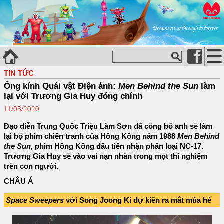
TIN TỨC
Ống kính Quái vật Điện ảnh:
Men Behind the Sun
làm
lại với Trương Gia Huy đóng chính
11/05/2020
Đạo diễn Trung Quốc Triệu Lâm Sơn đã công bố anh sẽ làm
lại bộ phim chiến tranh của Hồng Kông năm 1988
Men Behind
the Sun
, phim Hồng Kông đầu tiên nhận phân loại NC-17.
Trương Gia Huy sẽ vào vai nạn nhân trong một thí nghiệm
trên con người.
CHÂU Á
Space Sweepers
với Song Joong Ki dự kiến ra mắt mùa hè