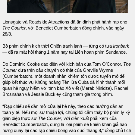
Lionsgate và Roadside Attractions đã ấn định phát hành rạp cho
The Courier
, với Benedict Cumberbatch đóng chính, vào ngày
28/8.
Bộ phim chính kịch thời Chiến tranh lạnh — từng có tựa
Ironbark
— đã ra mắt hồi tháng 1 năm nay tại Liên hoan phim Sundance.
Do Dominic Cooke đạo diễn với kịch bản của Tom O’Connor,
The
Courier
dựa trên câu chuyện có thật của Greville Wynne
(Cumberbatch), một doanh nhân khiêm tốn được tuyển mộ để
giúp kết thúc vụ Khủng hoảng Tên lửa Cuba đã hình thành mối
quan hệ nguy hiểm với tình báo Xô viết (Merab Ninidze). Rachel
Brosnahan và Jessie Buckley cũng tham gia trong phim.
“Rạp chiếu sẽ dần mở cửa lại hè này, theo các hướng dẫn an
toàn y tế. Nếu mọi sự thuận lợi, chúng tôi cảm thấy bộ phim ly kỳ
gián điệp thực sự
The Courier
, với diễn xuất phải xem của
Benedict Cumberbatch, đúng là loại phim sẽ khiến khán giả hào
hứng quay lại các rạp chiếu bóng vào cuối tháng 8,” đồng chủ tịch