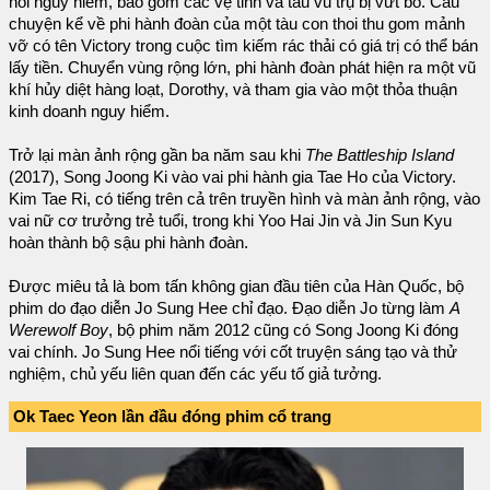
nổi nguy hiểm, bao gồm các vệ tinh và tàu vũ trụ bị vứt bỏ. Câu
chuyện kể về phi hành đoàn của một tàu con thoi thu gom mảnh
vỡ có tên Victory trong cuộc tìm kiếm rác thải có giá trị có thể bán
lấy tiền. Chuyển vùng rộng lớn, phi hành đoàn phát hiện ra một vũ
khí hủy diệt hàng loạt, Dorothy, và tham gia vào một thỏa thuận
kinh doanh nguy hiểm.
Trở lại màn ảnh rộng gần ba năm sau khi
The Battleship Island
(2017), Song Joong Ki vào vai phi hành gia Tae Ho của Victory.
Kim Tae Ri, có tiếng trên cả trên truyền hình và màn ảnh rộng, vào
vai nữ cơ trưởng trẻ tuổi, trong khi Yoo Hai Jin và Jin Sun Kyu
hoàn thành bộ sậu phi hành đoàn.
Được miêu tả là bom tấn không gian đầu tiên của Hàn Quốc, bộ
phim do đạo diễn Jo Sung Hee chỉ đạo. Đạo diễn Jo từng làm
A
Werewolf Boy
, bộ phim năm 2012 cũng có Song Joong Ki đóng
vai chính. Jo Sung Hee nổi tiếng với cốt truyện sáng tạo và thử
nghiệm, chủ yếu liên quan đến các yếu tố giả tưởng.
Ok Taec Yeon lần đầu đóng phim cổ trang