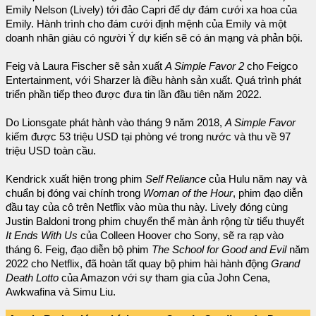
Emily Nelson (Lively) tới đảo Capri để dự đám cưới xa hoa của
Emily. Hành trình cho đám cưới định mệnh của Emily và một
doanh nhân giàu có người Ý dự kiến ​​sẽ có án mạng và phản bội.
Feig và Laura Fischer sẽ sản xuất
A Simple Favor 2
cho Feigco
Entertainment, với Sharzer là điều hành sản xuất. Quá trình phát
triển phần tiếp theo được đưa tin lần đầu tiên năm 2022.
Do Lionsgate phát hành vào tháng 9 năm 2018,
A Simple Favor
kiếm được 53 triệu USD tại phòng vé trong nước và thu về 97
triệu USD toàn cầu.
Kendrick xuất hiện trong phim
Self Reliance
của Hulu năm nay và
chuẩn bị đóng vai chính trong
Woman of the Hour
, phim đạo diễn
đầu tay của cô trên Netflix vào mùa thu này. Lively đóng cùng
Justin Baldoni trong phim chuyển thể màn ảnh rộng từ tiểu thuyết
It Ends With Us
của Colleen Hoover cho Sony, sẽ ra rạp vào
tháng 6. Feig, đạo diễn bộ phim
The School for Good and Evil
năm
2022 cho Netflix, đã hoàn tất quay bộ phim hài hành động
Grand
Death Lotto
của Amazon với sự tham gia của John Cena,
Awkwafina và Simu Liu.