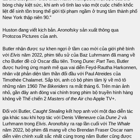
bóng chày kiệt sức, khi anh vô tình lao vào một cuộc chiến khốc
liệt để sinh tồn trong thế giới tội phạm ngầm ở trung tâm thành phố
New York thập niên 90.”
Huston đang viết kịch bản. Aronofsky sản xuất thông qua
Protozoa Pictures của anh.
Butler nhận được sự khen ngợi ở tầm cao mới của giới phê bình
với
Elvis
năm 2022, phim tiểu sử của Baz Luhrmann đã mang về
cho Butler đề cử Oscar đầu tiên. Trong
Dune: Part Two
, Butler
được hưởng ứng mạnh mẽ qua vai diễn Feyd-Rautha Harkonnen,
nhân vật phản diện tâm thần đối đầu với Paul Atreides của
Timothée Chalamet. Sắp tới, anh có bộ phim tâm lý về mô tô
những năm 1960
The Bikeriders
ra mắt tháng 6. Trên màn ảnh
nhỏ, gần đây anh đóng vai chính trong phim bộ truyền hình hàng
không về Thế chiến 2
Masters of the Air
cho Apple TV+.
Đối với Butler,
Caught Stealing
kết hợp anh với một đạo diễn tác
gia khác sau khi hợp tác với Denis Villeneuve của
Dune 2
và
Lurhmann trong
Elvis
. Aronofsky ra rạp lần cuối với
The Whale
năm 2022, bộ phim đã mang về cho Brendan Fraser Oscar nam
diễn viên chính xuất sắc nhất cùng trong năm Butler cũng được