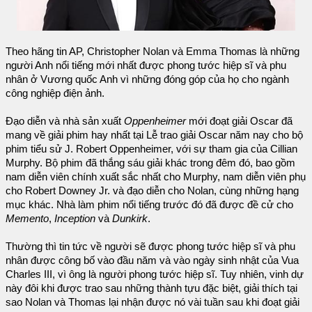
Theo hãng tin AP, Christopher Nolan và Emma Thomas là những
người Anh nổi tiếng mới nhất được phong tước hiệp sĩ và phu
nhân ở Vương quốc Anh vì những đóng góp của họ cho ngành
công nghiệp điện ảnh.
Đạo diễn và nhà sản xuất
Oppenheimer
mới đoạt giải Oscar đã
mang về giải phim hay nhất tại Lễ trao giải Oscar năm nay cho bộ
phim tiểu sử J. Robert Oppenheimer, với sự tham gia của Cillian
Murphy. Bộ phim đã thắng sáu giải khác trong đêm đó, bao gồm
nam diễn viên chính xuất sắc nhất cho Murphy, nam diễn viên phụ
cho Robert Downey Jr. và đạo diễn cho Nolan, cùng những hạng
mục khác. Nhà làm phim nổi tiếng trước đó đã được đề cử cho
Memento
,
Inception
và
Dunkirk
.
Thường thì tin tức về người sẽ được phong tước hiệp sĩ và phu
nhân được công bố vào đầu năm và vào ngày sinh nhật của Vua
Charles III, vì ông là người phong tước hiệp sĩ. Tuy nhiên, vinh dự
này đôi khi được trao sau những thành tựu đặc biệt, giải thích tại
sao Nolan và Thomas lại nhận được nó vài tuần sau khi đoạt giải