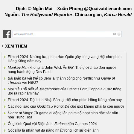
Dịch: © Ngân Mai – Xuân Phong @Quaivatdienanh.com
Nguồn:
The Hollywood Reporter
, China.org.cn,
Korea Herald
+ XEM THÊM
Filmart 2024: Những tựa phim Hàn Quốc gây tiếng vang Hội chợ phim
Hồng Kông năm nay
Monkey Man
không là 'John Wick Ấn Độ'. Thế giới chào đón người
hùng hành động Dev Patel
Bài toán ba vật thể
có đem lại thành công cho Netflix như
Game of
Thrones
với HBO?
Mọi điều đã biết về
Megalopolis
của Francis Ford Coppola được trông
đợi ra rạp năm nay
Filmart 2024: Đội hình Nhật Bản tại Hội chợ phim Hồng Kông năm nay
Các ngôi sao của
Godzilla x Kong: Đế chế mới
không phải là con người
Honor of Kings
: Từ game di động lên phim bộ hoạt hình đặc sắc văn
hóa Trung Hoa
Ống kính Quái vật Điện ảnh:
Furiosa
đến Cannes 2024
Godzilla là nhân vật đa năng nhất trong lịch sử điện ảnh