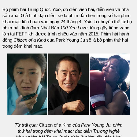
Bộ phim hài Trung Quốc
Yolo
, do diễn viên hài, diễn viên và nhà
sản xuất Giả Linh đạo diễn, sẽ là phim đầu tiên trong số hai phim
khai mạc liên hoan vào ngày 24 tháng 4.
Yolo
là chuyển thể từ bộ
phim hài đình đám Nhật Bản
100 Yen Love
, từng gây tiếng vang
lớn tại FEFF khi được trình chiếu vào năm 2015. Phim hài hành
động
Citizen of a Kind
của Park Young Ju sẽ là bộ phim thứ hai
trong đêm khai mạc.
Từ trái qua:
Citizen of a Kind
của Park Young Ju, phim
thứ hai trong đêm khai mạc; đạo diễn Trương Nghệ