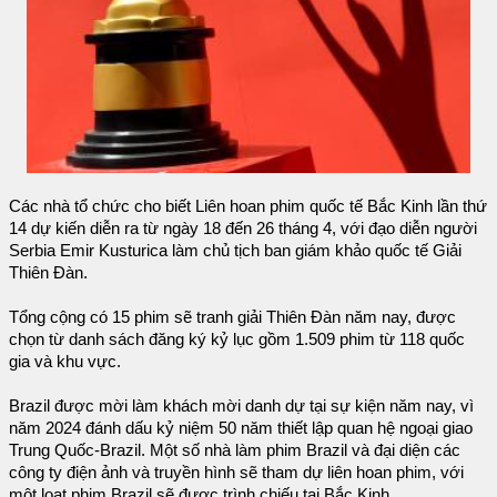
Các nhà tổ chức cho biết Liên hoan phim quốc tế Bắc Kinh lần thứ
14 dự kiến diễn ra từ ngày 18 đến 26 tháng 4, với đạo diễn người
Serbia Emir Kusturica làm chủ tịch ban giám khảo quốc tế Giải
Thiên Đàn.
Tổng cộng có 15 phim sẽ tranh giải Thiên Đàn năm nay, được
chọn từ danh sách đăng ký kỷ lục gồm 1.509 phim từ 118 quốc
gia và khu vực.
Brazil được mời làm khách mời danh dự tại sự kiện năm nay, vì
năm 2024 đánh dấu kỷ niệm 50 năm thiết lập quan hệ ngoại giao
Trung Quốc-Brazil. Một số nhà làm phim Brazil và đại diện các
công ty điện ảnh và truyền hình sẽ tham dự liên hoan phim, với
một loạt phim Brazil sẽ được trình chiếu tại Bắc Kinh.