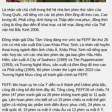
Là nhân vật chủ chốt trong thế hệ nhà làm phim thứ năm của
Trung Quốc, nổi tiếng với các bộ phim
Đèn lồng đỏ treo cao
, ‎
Cao
lương đỏ
,
Phải sống
,
Anh hùng
và
Thập diện mai phục
, đồng thời
cũng là tổng đạo diễn lễ khai mạc và bế mạc đáng nhớ của Thế
vận hội Bắc Kinh 2008.
Đồng nhận giải Dâu Tằm Vàng đáng mơ ước tại FEFF lần thứ 26
còn có nhà sản xuất Đài Loan Khâu Phúc Sinh. Là nhân vật huyền
thoại trong ngành điện ảnh châu Á, Khâu Phúc Sinh nổi tiếng qua
việc hợp tác với các nhà làm phim tác gia bao gồm Hầu Hiếu
Hiền, sản xuất
A City of Sadness
(1989) và
The Puppetmaster
(1993); và Trương Nghệ Mưu, sản xuất cả
Đèn lồng đỏ treo cao
và
Phải sống
(1994). Bộ phim
Under the Light
năm 2023 của
Trương Nghệ Mưu cũng sẽ tranh giải chính tại FEFF.
FEFF, liên hoan uy tín của Ý diễn ra ở thành phố Udine phía bắc,
cũng đã công bố đội hình đầy đủ. Tổng cộng, FEFF26 sẽ chiếu 74
phim (47 phim tranh giải và 28 phim không tranh giải) từ 11 quốc
gia. Liên hoan phim cho biết sẽ có 15 phim chiếu ra mắt thế giới
(gồm cả những tác phẩm kinh điển được phục chế), 24 phim ra
mắt quốc tế, 19 phim ra mắt ở châu Âu và 13 phim ra mắt ở Ý.