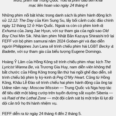
Mưu; phim hài Trung Quốc
Yolo
là phim đầu tiên khai
mạc liên hoan vào ngày 24 tháng 4
Những phim nổi bật khác trong danh sách là phim hành động lịch
sử
12.12: The Day
của Kim Sung Su, lấy bối cảnh cuộc đảo chính
ngày 12 tháng 12 ở Hàn Quốc. Ngoài ra còn có phim kinh dị
Exhuma
của Jang Jae Hyun, với sự tham gia của ngôi sao
Old
Boy
Choi Min Sik. Nhà làm phim Nhật Bản Kazuya Shiraishi trở lại
FEFF với bộ phim samurai năm 2024
Goban-giri
và đạo diễn
người Philippines Jun Lana sẽ trình chiếu phim hài LGBT
Becky &
Badette
, với sự tham gia của biểu tượng Eugene Domingo.
Hoàng Ỷ Lâm của Hồng Kông sẽ trình chiếu phim nhạc kịch
The
Lyricist Wanna Be
, và Trương Gia Huy, nam diễn viên không thể
bắt chước của Hồng Kông trong lần thứ hai ngồi ghế đạo diễn, sẽ
trình chiếu bộ phim ly kỳ-kinh dị
Peg O’My Heart
. Cũng từ Hồng
Kông, Khâu Lễ Đào sẽ trình chiếu hai phim hành động của ông tại
Udine năm nay:
Moscow Mission
— Trung Quốc và Nga hợp tác
để tiêu diệt một băng cướp trên tuyến đường sắt xuyên Siberia —
và
Raid of the Lethal Zone
— một đội cảnh sát bị một trận lũ lụt dữ
dội cản trở họ thi hành nhiệm vụ.
FEFF diễn ra từ ngày 24 tháng 4 đến 2 tháng 5.