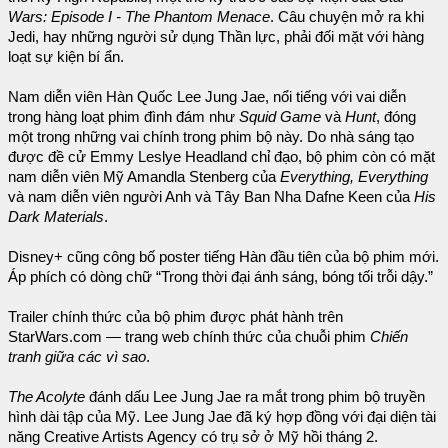
Wars: Episode I - The Phantom Menace
. Câu chuyện mở ra khi
Jedi, hay những người sử dụng Thần lực, phải đối mặt với hàng
loạt sự kiện bí ẩn.
Nam diễn viên Hàn Quốc Lee Jung Jae, nổi tiếng với vai diễn
trong hàng loạt phim đình đám như
Squid Game
và
Hunt
, đóng
một trong những vai chính trong phim bộ này. Do nhà sáng tạo
được đề cử Emmy Leslye Headland chỉ đạo, bộ phim còn có mặt
nam diễn viên Mỹ Amandla Stenberg của
Everything, Everything
và nam diễn viên người Anh và Tây Ban Nha Dafne Keen của
His
Dark Materials
.
Disney+ cũng công bố poster tiếng Hàn đầu tiên của bộ phim mới.
Áp phích có dòng chữ “Trong thời đại ánh sáng, bóng tối trỗi dậy.”
Trailer chính thức của bộ phim được phát hành trên
StarWars.com — trang web chính thức của chuỗi phim
Chiến
tranh giữa các vì sao
.
The Acolyte
đánh dấu Lee Jung Jae ra mắt trong phim bộ truyền
hình dài tập của Mỹ. Lee Jung Jae đã ký hợp đồng với đại diện tài
năng Creative Artists Agency có trụ sở ở Mỹ hồi tháng 2.