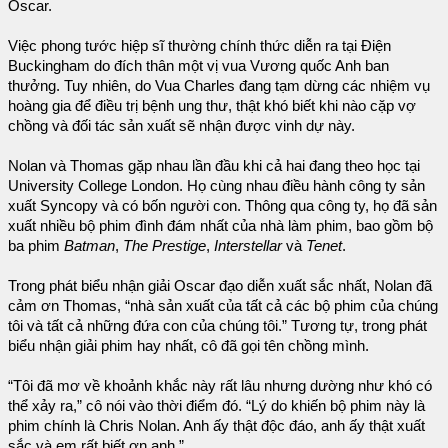
Oscar.
Việc phong tước hiệp sĩ thường chính thức diễn ra tại Điện
Buckingham do đích thân một vị vua Vương quốc Anh ban
thưởng. Tuy nhiên, do Vua Charles đang tạm dừng các nhiệm vụ
hoàng gia để điều trị bệnh ung thư, thật khó biết khi nào cặp vợ
chồng và đối tác sản xuất sẽ nhận được vinh dự này.
Nolan và Thomas gặp nhau lần đầu khi cả hai đang theo học tại
University College London. Họ cùng nhau điều hành công ty sản
xuất Syncopy và có bốn người con. Thông qua công ty, họ đã sản
xuất nhiều bộ phim đình đám nhất của nhà làm phim, bao gồm bộ
ba phim
Batman
,
The Prestige
,
Interstellar
và
Tenet
.
Trong phát biểu nhận giải Oscar đạo diễn xuất sắc nhất, Nolan đã
cảm ơn Thomas, “nhà sản xuất của tất cả các bộ phim của chúng
tôi và tất cả những đứa con của chúng tôi.” Tương tự, trong phát
biểu nhận giải phim hay nhất, cô đã gọi tên chồng mình.
“Tôi đã mơ về khoảnh khắc này rất lâu nhưng dường như khó có
thể xảy ra,” cô nói vào thời điểm đó. “Lý do khiến bộ phim này là
phim chính là Chris Nolan. Anh ấy thật độc đáo, anh ấy thật xuất
sắc và em rất biết ơn anh.”