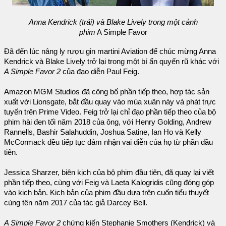
Anna Kendrick (trái) và Blake Lively trong một cảnh
phim
A Simple Favor
Đã đến lúc nâng ly rượu gin martini Aviation để chúc mừng Anna
Kendrick và Blake Lively trở lại trong một bí ẩn quyến rũ khác với
A Simple Favor 2
của đạo diễn Paul Feig.
Amazon MGM Studios đã công bố phần tiếp theo, hợp tác sản
xuất với Lionsgate, bắt đầu quay vào mùa xuân này và phát trực
tuyến trên Prime Video. Feig trở lại chỉ đạo phần tiếp theo của bộ
phim hài đen tối năm 2018 của ông, với Henry Golding, Andrew
Rannells, Bashir Salahuddin, Joshua Satine, Ian Ho và Kelly
McCormack đều tiếp tục đảm nhận vai diễn của họ từ phần đầu
tiên.
Jessica Sharzer, biên kịch của bộ phim đầu tiên, đã quay lại viết
phần tiếp theo, cùng với Feig và Laeta Kalogridis cũng đóng góp
vào kịch bản. Kịch bản của phim đầu dựa trên cuốn tiểu thuyết
cùng tên năm 2017 của tác giả Darcey Bell.
A Simple Favor 2
chứng kiến Stephanie Smothers (Kendrick) và