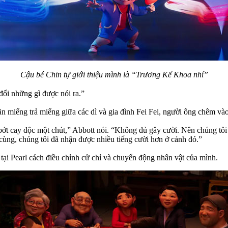
Cậu bé Chin tự giới thiệu mình là “Trương Kế Khoa nhí”
đổi những gì được nói ra.”
ăn miếng trả miếng giữa các dì và gia đình Fei Fei, người ông chêm và
bớt cay độc một chút,” Abbott nói. “Không đủ gây cười. Nên chúng tôi
 cùng, chúng tôi đã nhận được nhiều tiếng cười hơn ở cảnh đó.”
 tại Pearl cách điều chỉnh cử chỉ và chuyển động nhân vật của mình.