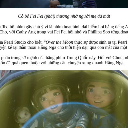
Cô bé Fei Fei (phải) thương nhớ người mẹ đã mất
lix, bộ phim gây chú ý vì là phim hoạt hình dài hiếm hoi bằng tiếng A
o, với Cathy Ang trong vai Fei Fei hồi nhỏ và Phillipa Soo từng đoạt
a Pearl Studio cho biết: “
Over the Moon
thực sự được sinh ra tại Pear
yện kể lại thần thoại Hằng Nga cho thời hiện đại, qua con mắt của một 
t phần trong sứ mệnh của hãng phim Trung Quốc này. Đối với Chou, nh
c vốn đã quá quen thuộc với những câu chuyện xung quanh Hằng Nga.