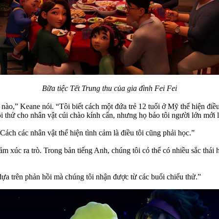
Bữa tiệc Tết Trung thu của gia đình Fei Fei
nào,” Keane nói. “Tôi biết cách một đứa trẻ 12 tuổi ở Mỹ thể hiện đi
 thử cho nhân vật cúi chào kính cẩn, nhưng họ bảo tôi người lớn mới làm
ách các nhân vật thể hiện tình cảm là điều tôi cũng phải học.”
ảm xúc ra trò. Trong bản tiếng Anh, chúng tôi có thể có nhiều sắc thái
dựa trên phản hồi mà chúng tôi nhận được từ các buổi chiếu thử.”