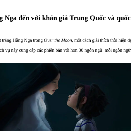
ng Nga đến với khán giả Trung Quốc và quốc
ặt trăng Hằng Nga trong
Over the Moon
, một cách giải thích thời hiện
ịch vụ này cung cấp các phiên bản với hơn 30 ngôn ngữ, mỗi ngôn ngữ 