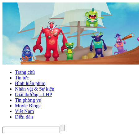
Trang chủ
Tin tức
Bình luận phim
Nhân vật & Sự kiện
Giải thưởng - LHP
Tin phòng vé
Movie Blogs
Việt Nam
Diễn đàn