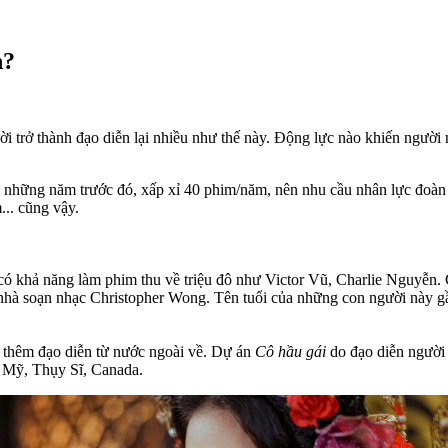
n?
trở thành đạo diễn lại nhiều như thế này. Động lực nào khiến người n
hững năm trước đó, xấp xỉ 40 phim/năm, nên nhu cầu nhân lực đoàn là
... cũng vậy.
ó khả năng làm phim thu về triệu đô như Victor Vũ, Charlie Nguyễn. 
, nhà soạn nhạc Christopher Wong. Tên tuổi của những con người này 
m thêm đạo diễn từ nước ngoài về. Dự án
Cô hầu gái
do đạo diễn người
: Mỹ, Thụy Sĩ, Canada.