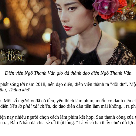
Diễn viên Ngô Thanh Vân giờ đã thành đạo diễn Ngô Thanh Vân
hát sóng tới năm 2018, nên đạo diễn, diễn viên thành ra "dôi dư". Mộ
u thư, Thằng khờ
.
m. Một số người vì đã có tiền, yêu thích làm phim, muốn có danh nên ch
 diễn
Yêu là phải xài chiêu
, do đạo diễn đầu tiên làm mãi không... ra p
iện nay nhiều người chọn cách làm phim kết hợp. Sau thành công của
u ra, Bảo Nhân đã chia sẻ rất thật lòng: "Là vì cả hai thấy chưa đủ lự