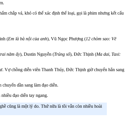
am.
m chắp vá, khó có thể xác định thể loại, gọi là phim nhưng kết cấu
inh (
Em là bà nội của anh
), Vũ Ngọc Phượng (
12 chòm sao: Vẽ
rai năm ấy
), Dustin Nguyễn (
Trúng số
), Đức Thịnh (
Ma dai
,
Taxi:
 tư. Vợ chồng diễn viên Thanh Thúy, Đức Thịnh giờ chuyển hẳn sang
 chuyển dần sang làm đạo diễn.
m nhiều đạo diễn tay ngang.
hề cũng là một lý do. Thứ nữa là tôi vẫn còn nhiều hoài