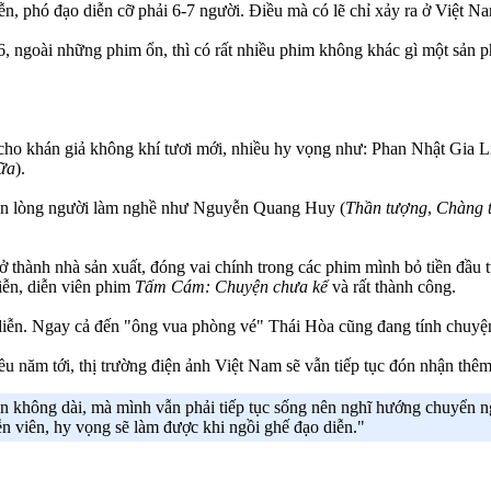
n, phó đạo diễn cỡ phải 6-7 người. Điều mà có lẽ chỉ xảy ra ở Việt N
ngoài những phim ổn, thì có rất nhiều phim không khác gì một sản phẩ
cho khán giả không khí tươi mới, nhiều hy vọng như: Phan Nhật Gia L
ữa
).
yên lòng người làm nghề như Nguyễn Quang Huy (
Thần tượng
,
Chàng t
thành nhà sản xuất, đóng vai chính trong các phim mình bỏ tiền đầu
diễn, diễn viên phim
Tấm Cám: Chuyện chưa kể
và rất thành công.
ễn. Ngay cả đến "ông vua phòng vé" Thái Hòa cũng đang tính chuyện
iều năm tới, thị trường điện ảnh Việt Nam sẽ vẫn tiếp tục đón nhận thê
 không dài, mà mình vẫn phải tiếp tục sống nên nghĩ hướng chuyển ng
n viên, hy vọng sẽ làm được khi ngồi ghế đạo diễn."