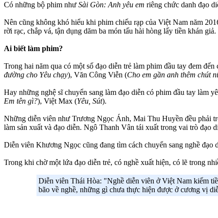
Có những bộ phim như
Sài Gòn: Anh yêu em
riêng chức danh đạo diễ
Nên cũng không khó hiểu khi phim chiếu rạp của Việt Nam năm 2016, 
rời rạc, chắp vá, tận dụng dăm ba món tấu hài hòng lấy tiền khán giả.
Ai biết làm phim?
Trong hai năm qua có một số đạo diễn trẻ làm phim đầu tay đem đến 
đường cho Yêu chạy
), Văn Công Viễn (
Cho em gần anh thêm chút n
Hay những nghệ sĩ chuyển sang làm đạo diễn có phim đầu tay làm 
Em tên gì?
), Việt Max (
Yêu, Sút
).
Những diễn viên như Trương Ngọc Ánh, Mai Thu Huyền đều phải trở 
làm sản xuất và đạo diễn. Ngô Thanh Vân tái xuất trong vai trò đạo 
Diễn viên Khương Ngọc cũng đang tìm cách chuyển sang nghề đạo di
Trong khi chờ một lứa đạo diễn trẻ, có nghề xuất hiện, có lẽ trong nh
Diễn viên Thái Hòa: "Nghề diễn viên ở Việt Nam kiếm tiền
bão về nghề, những gì chưa thực hiện được ở cương vị diễ