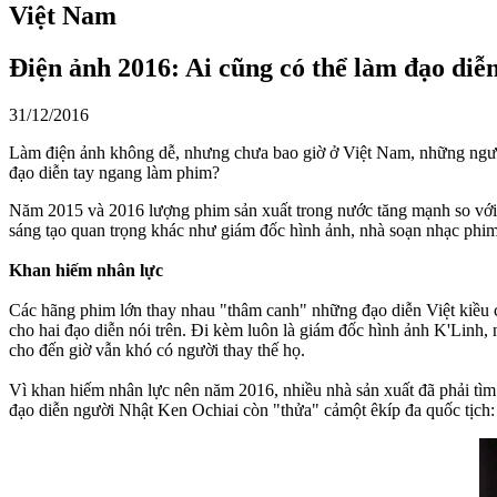
Việt Nam
Điện ảnh 2016: Ai cũng có thể làm đạo diễ
31/12/2016
Làm điện ảnh không dễ, nhưng chưa bao giờ ở Việt Nam, những người 
đạo diễn tay ngang làm phim?
Năm 2015 và 2016 lượng phim sản xuất trong nước tăng mạnh so với n
sáng tạo quan trọng khác như giám đốc hình ảnh, nhà soạn nhạc phim
Khan hiếm nhân lực
Các hãng phim lớn thay nhau "thâm canh" những đạo diễn Việt kiều c
cho hai đạo diễn nói trên. Đi kèm luôn là giám đốc hình ảnh K'Linh
cho đến giờ vẫn khó có người thay thế họ.
Vì khan hiếm nhân lực nên năm 2016, nhiều nhà sản xuất đã phải tì
đạo diễn người Nhật Ken Ochiai còn "thửa" cảmột êkíp đa quốc tịch