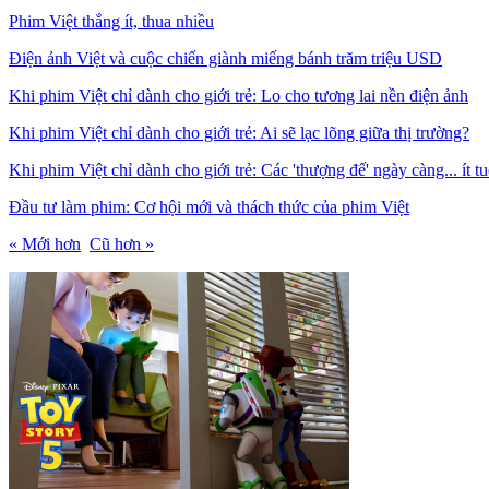
Phim Việt thắng ít, thua nhiều
Điện ảnh Việt và cuộc chiến giành miếng bánh trăm triệu USD
Khi phim Việt chỉ dành cho giới trẻ: Lo cho tương lai nền điện ảnh
Khi phim Việt chỉ dành cho giới trẻ: Ai sẽ lạc lõng giữa thị trường?
Khi phim Việt chỉ dành cho giới trẻ: Các 'thượng đế' ngày càng... ít tu
Đầu tư làm phim: Cơ hội mới và thách thức của phim Việt
« Mới hơn
Cũ hơn »