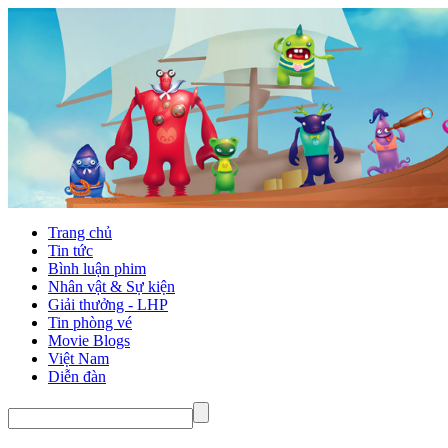
Trang chủ
Tin tức
Bình luận phim
Nhân vật & Sự kiện
Giải thưởng - LHP
Tin phòng vé
Movie Blogs
Việt Nam
Diễn đàn