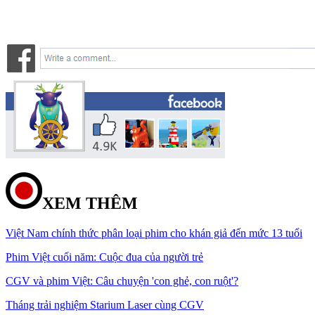
XEM THÊM
Việt Nam chính thức phân loại phim cho khán giả đến mức 13 tuổi
Phim Việt cuối năm: Cuộc đua của người trẻ
CGV và phim Việt: Câu chuyện 'con ghẻ, con ruột'?
Tháng trải nghiệm Starium Laser cùng CGV