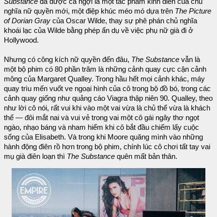
Substance
đã được ca ngợi là một tác phẩm kinh điển của chủ
nghĩa nữ quyền mới, một điệp khúc méo mó dựa trên
The Picture
of Dorian Gray
của Oscar Wilde, thay sự phê phán chủ nghĩa
khoái lạc của Wilde bằng phép ẩn dụ về việc phụ nữ già đi ở
Hollywood.
Nhưng có công kích nữ quyền đến đâu,
The Substance
vẫn là
một bộ phim có 80 phần trăm là những cảnh quay cực cận cảnh
mông của Margaret Qualley. Trong hầu hết mọi cảnh khác, máy
quay trìu mến vuốt ve ngoại hình của cô trong bộ đồ bó, trong các
cảnh quay giống như quảng cáo Viagra thập niên 90. Qualley, theo
như lời cô nói, rất vui khi vào một vai vừa là chủ thể vừa là khách
thể — đôi mắt nai và vui vẻ trong vai một cô gái ngây thơ ngọt
ngào, nhạo báng và nham hiểm khi cô bắt đầu chiếm lấy cuộc
sống của Elisabeth. Và trong khi Moore quăng mình vào những
hành động điên rồ hơn trong bộ phim, chính lúc cô chơi tất tay vai
mụ già điên loạn thì
The Substance
quên mất bản thân.