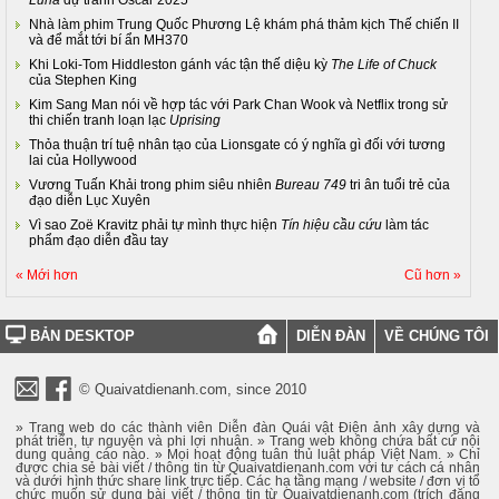
Nhà làm phim Trung Quốc Phương Lệ khám phá thảm kịch Thế chiến II
và để mắt tới bí ẩn MH370
Khi Loki-Tom Hiddleston gánh vác tận thế diệu kỳ
The Life of Chuck
của Stephen King
Kim Sang Man nói về hợp tác với Park Chan Wook và Netflix trong sử
thi chiến tranh loạn lạc
Uprising
Thỏa thuận trí tuệ nhân tạo của Lionsgate có ý nghĩa gì đối với tương
lai của Hollywood
Vương Tuấn Khải trong phim siêu nhiên
Bureau 749
tri ân tuổi trẻ của
đạo diễn Lục Xuyên
Vì sao Zoë Kravitz phải tự mình thực hiện
Tín hiệu cầu cứu
làm tác
phẩm đạo diễn đầu tay
« Mới hơn
Cũ hơn »
BẢN DESKTOP
DIỄN ĐÀN
VỀ CHÚNG TÔI
© Quaivatdienanh.com, since 2010
» Trang web do các thành viên Diễn đàn Quái vật Điện ảnh xây dựng và
phát triển, tự nguyện và phi lợi nhuận. » Trang web không chứa bất cứ nội
dung quảng cáo nào. » Mọi hoạt động tuân thủ luật pháp Việt Nam. » Chỉ
được chia sẻ bài viết / thông tin từ Quaivatdienanh.com với tư cách cá nhân
và dưới hình thức share link trực tiếp. Các hạ tầng mạng / website / đơn vị tổ
chức muốn sử dụng bài viết / thông tin từ Quaivatdienanh.com (trích đăng