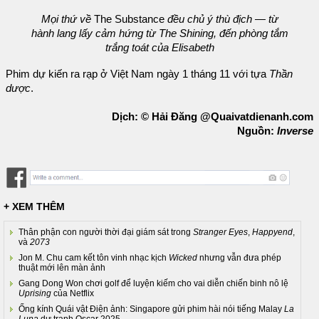
Mọi thứ về
The Substance
đều chủ ý thù địch — từ
hành lang lấy cảm hứng từ The Shining, đến phòng tắm
trắng toát của Elisabeth
Phim dự kiến ra rạp ở Việt Nam ngày 1 tháng 11 với tựa
Thần
dược
.
Dịch: © Hải Đăng @Quaivatdienanh.com
Nguồn:
Inverse
+ XEM THÊM
Thân phận con người thời đại giám sát trong
Stranger Eyes
,
Happyend
,
và
2073
Jon M. Chu cam kết tôn vinh nhạc kịch
Wicked
nhưng vẫn đưa phép
thuật mới lên màn ảnh
Gang Dong Won chơi golf để luyện kiếm cho vai diễn chiến binh nô lệ
Uprising
của Netflix
Ống kính Quái vật Điện ảnh: Singapore gửi phim hài nói tiếng Malay
La
Luna
dự tranh Oscar 2025