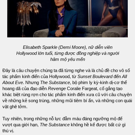
Elisabeth Sparkle (Demi Moore), nữ diễn viên
Hollywood lớn tuổi, từng được đồng nghiệp và người
hâm mộ yêu mến
Đây là câu chuyện chúng ta đã từng nghe và là chủ đề cho vô số
tác phẩm kinh điển của Hollywood, từ
Sunset Boulevard
đến
All
About Eve
. Nhưng
The Substance
, bộ phim ly kỳ-kinh dị-cơ thể
hoang dã của đạo diễn
Revenge
Coralie Fargeat, cố gắng tạo
khác biệt rùng rợn cho tác phẩm kinh điển xưa cũ với câu chuyện
về những kẻ song trùng, những mũi tiêm bí ẩn, và những con quái
vật ghê tởm.
Tuy nhiên, trong những nỗ lực đẫm máu đáng ngưỡng mộ để
vượt qua giới hạn,
The Substance
không hề kể được bất cứ gì
thú vị.