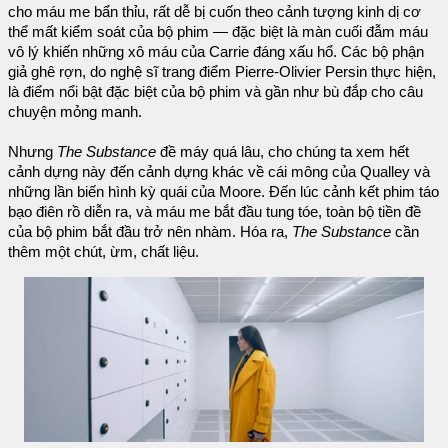
cho máu me bẩn thỉu, rất dễ bị cuốn theo cảnh tượng kinh dị cơ
thể mất kiểm soát của bộ phim — đặc biệt là màn cuối đẫm máu
vô lý khiến những xô máu của Carrie đáng xấu hổ. Các bộ phận
giả ghê rợn, do nghệ sĩ trang điểm Pierre-Olivier Persin thực hiện,
là điểm nổi bật đặc biệt của bộ phim và gần như bù đắp cho câu
chuyện mỏng manh.
Nhưng
The Substance
đề máy quá lâu, cho chúng ta xem hết
cảnh dựng này đến cảnh dựng khác về cái mông của Qualley và
những lần biến hình kỳ quái của Moore. Đến lúc cảnh kết phim táo
bạo điên rồ diễn ra, và máu me bắt đầu tung tóe, toàn bộ tiền đề
của bộ phim bắt đầu trở nên nhàm. Hóa ra,
The Substance
cần
thêm một chút, ừm, chất liệu.