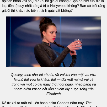
hội tàn nhẫn với phụ nữ khi họ già đi không? Bạn có biết tuổi trẻ là
loại tiền tệ duy nhất có giá trị ở Hollywood không? Bạn có biết rằng
già đi thì khác nào biến thành quái vật không?
Qualley, theo như lời cô nói, rất vui khi vào một vai vừa
là chủ thể vừa là khách thể — đôi mắt nai và vui vẻ
trong vai một cô gái ngây thơ ngọt ngào, nhạo báng và
nham hiểm khi cô bắt đầu chiếm lấy cuộc sống của
Elisabeth
Kể từ khi ra mắt tại Liên hoan phim Cannes năm nay,
The