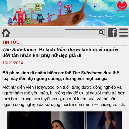
TIN TỨC
The Substance
: Bi kịch
thần dược
kinh dị vì người
đời tàn nhẫn khi phụ nữ đẹp già đi
16/10/2024
Bộ phim kinh dị châm biếm cơ thể
The Substance
đưa thể
loại này đến độ ngông cuồng, nhưng với một cái giá.
Một nữ diễn viên Hollywood lớn tuổi, từng được đồng nghiệp và
người hâm mộ yêu mến, bị ruồng rẫy để ưu ái người mẫu trẻ hơn,
mới hơn. Trong cơn tuyệt vọng, cô mất kiểm soát và thù hận
ngành công nghiệp đã sử dụng tuổi trẻ của mình — nhưng vô ích.