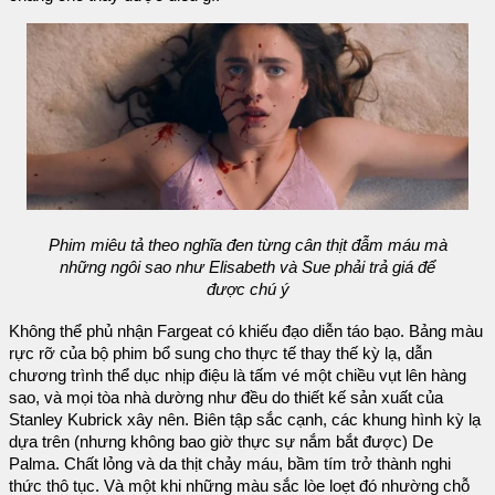
Phim miêu tả theo nghĩa đen từng cân thịt đẫm máu mà
những ngôi sao như Elisabeth và Sue phải trả giá để
được chú ý
Không thể phủ nhận Fargeat có khiếu đạo diễn táo bạo. Bảng màu
rực rỡ của bộ phim bổ sung cho thực tế thay thế kỳ lạ, dẫn
chương trình thể dục nhịp điệu là tấm vé một chiều vụt lên hàng
sao, và mọi tòa nhà dường như đều do thiết kế sản xuất của
Stanley Kubrick xây nên. Biên tập sắc cạnh, các khung hình kỳ lạ
dựa trên (nhưng không bao giờ thực sự nắm bắt được) De
Palma. Chất lỏng và da thịt chảy máu, bầm tím trở thành nghi
thức thô tục. Và một khi những màu sắc lòe loẹt đó nhường chỗ