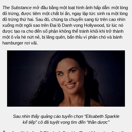
The Substance
mở đầu bằng một loạt hình ảnh hấp dẫn: một lòng
đỏ trứng, được tiêm một chất bí ẩn, ngay lập tức sinh ra một lòng
đỏ trứng thứ hai. Sau đó, chúng ta chuyển sang từ trên cao nhìn
xuống một ngôi sao trên Đại lộ Danh vọng Hollywood, từ lúc nó
được tạo ra cho đến số phận không thể tránh khỏi khi trở thành
một ô vỉa hè nứt nẻ, bị lãng quên, bẩn thỉu vì phân chó và bánh
hamburger rơi vãi.
Sau nhìn thấy quảng cáo tuyển chọn “Elisabeth Sparkle
kế tiếp” cô đã tuyệt vọng tìm đến “thần dược”