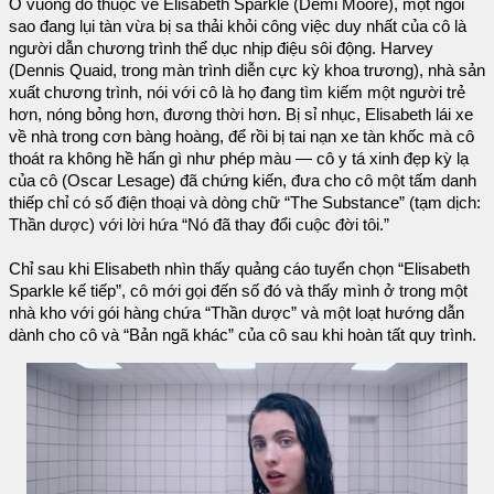
Ô vuông đó thuộc về Elisabeth Sparkle (Demi Moore), một ngôi
sao đang lụi tàn vừa bị sa thải khỏi công việc duy nhất của cô là
người dẫn chương trình thể dục nhịp điệu sôi động. Harvey
(Dennis Quaid, trong màn trình diễn cực kỳ khoa trương), nhà sản
xuất chương trình, nói với cô là họ đang tìm kiếm một người trẻ
hơn, nóng bỏng hơn, đương thời hơn. Bị sỉ nhục, Elisabeth lái xe
về nhà trong cơn bàng hoàng, để rồi bị tai nạn xe tàn khốc mà cô
thoát ra không hề hấn gì như phép màu — cô y tá xinh đẹp kỳ lạ
của cô (Oscar Lesage) đã chứng kiến, đưa cho cô một tấm danh
thiếp chỉ có số điện thoại và dòng chữ “The Substance” (tạm dịch:
Thần dược) với lời hứa “Nó đã thay đổi cuộc đời tôi.”
Chỉ sau khi Elisabeth nhìn thấy quảng cáo tuyển chọn “Elisabeth
Sparkle kế tiếp”, cô mới gọi đến số đó và thấy mình ở trong một
nhà kho với gói hàng chứa “Thần dược” và một loạt hướng dẫn
dành cho cô và “Bản ngã khác” của cô sau khi hoàn tất quy trình.