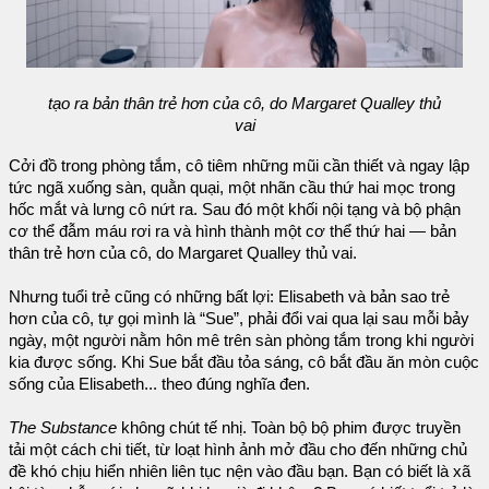
tạo ra bản thân trẻ hơn của cô, do Margaret Qualley thủ
vai
Cởi đồ trong phòng tắm, cô tiêm những mũi cần thiết và ngay lập
tức ngã xuống sàn, quằn quại, một nhãn cầu thứ hai mọc trong
hốc mắt và lưng cô nứt ra. Sau đó một khối nội tạng và bộ phận
cơ thể đẫm máu rơi ra và hình thành một cơ thể thứ hai — bản
thân trẻ hơn của cô, do Margaret Qualley thủ vai.
Nhưng tuổi trẻ cũng có những bất lợi: Elisabeth và bản sao trẻ
hơn của cô, tự gọi mình là “Sue”, phải đổi vai qua lại sau mỗi bảy
ngày, một người nằm hôn mê trên sàn phòng tắm trong khi người
kia được sống. Khi Sue bắt đầu tỏa sáng, cô bắt đầu ăn mòn cuộc
sống của Elisabeth... theo đúng nghĩa đen.
The Substance
không chút tế nhị. Toàn bộ bộ phim được truyền
tải một cách chi tiết, từ loạt hình ảnh mở đầu cho đến những chủ
đề khó chịu hiển nhiên liên tục nện vào đầu bạn. Bạn có biết là xã