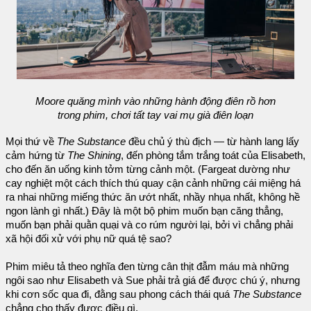
Moore quăng mình vào những hành động điên rồ hơn
trong phim, chơi tất tay vai mụ già điên loạn
Mọi thứ về
The Substance
đều chủ ý thù địch — từ hành lang lấy
cảm hứng từ
The Shining
, đến phòng tắm trắng toát của Elisabeth,
cho đến ăn uống kinh tởm từng cảnh một. (Fargeat dường như
cay nghiệt một cách thích thú quay cận cảnh những cái miệng há
ra nhai những miếng thức ăn ướt nhất, nhầy nhụa nhất, không hề
ngon lành gì nhất.) Đây là một bộ phim muốn bạn căng thẳng,
muốn bạn phải quằn quại và co rúm người lại, bởi vì chẳng phải
xã hội đối xử với phụ nữ quá tệ sao?
Phim miêu tả theo nghĩa đen từng cân thịt đẫm máu mà những
ngôi sao như Elisabeth và Sue phải trả giá để được chú ý, nhưng
khi cơn sốc qua đi, đằng sau phong cách thái quá
The Substance
chẳng cho thấy được điều gì.