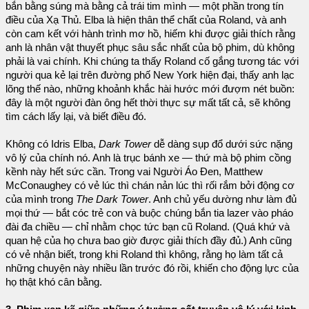
bắn bằng súng mà bằng cả trái tim mình — một phần trong tín
điều của Xạ Thủ. Elba là hiện thân thể chất của Roland, và anh
còn cam kết với hành trình mơ hồ, hiếm khi được giải thích rằng
anh là nhân vật thuyết phục sâu sắc nhất của bộ phim, dù không
phải là vai chính. Khi chúng ta thấy Roland cố gắng tương tác với
người qua kẻ lại trên đường phố New York hiện đại, thấy anh lạc
lõng thế nào, những khoảnh khắc hài hước mới đượm nét buồn:
đây là một người đàn ông hết thời thực sự mất tất cả, sẽ không
tìm cách lấy lại, và biết điều đó.
Không có Idris Elba,
Dark Tower
dễ dàng sụp đổ dưới sức nặng
vô lý của chính nó. Anh là trục bánh xe — thứ mà bộ phim cồng
kềnh này hết sức cần. Trong vai Người Áo Đen, Matthew
McConaughey có vẻ lúc thì chán nản lúc thì rối rắm bởi động cơ
của mình trong
The Dark Tower
. Anh chủ yếu dường như làm đủ
mọi thứ — bắt cóc trẻ con và buộc chúng bắn tia lazer vào pháo
đài đa chiều — chỉ nhằm chọc tức bạn cũ Roland. (Quá khứ và
quan hệ của họ chưa bao giờ được giải thích đầy đủ.) Anh cũng
có vẻ nhận biết, trong khi Roland thì không, rằng họ làm tất cả
những chuyện này nhiều lần trước đó rồi, khiến cho động lực của
họ thật khó cân bằng.