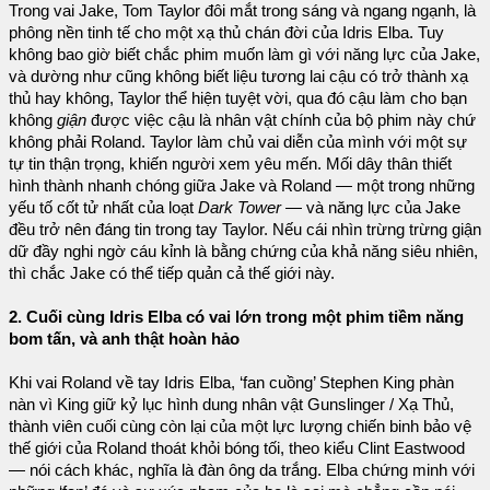
Trong vai Jake, Tom Taylor đôi mắt trong sáng và ngang ngạnh, là
phông nền tinh tế cho một xạ thủ chán đời của Idris Elba. Tuy
không bao giờ biết chắc phim muốn làm gì với năng lực của Jake,
và dường như cũng không biết liệu tương lai cậu có trở thành xạ
thủ hay không, Taylor thể hiện tuyệt vời, qua đó cậu làm cho bạn
không
giận
được việc cậu là nhân vật chính của bộ phim này chứ
không phải Roland. Taylor làm chủ vai diễn của mình với một sự
tự tin thận trọng, khiến người xem yêu mến. Mối dây thân thiết
hình thành nhanh chóng giữa Jake và Roland — một trong những
yếu tố cốt tử nhất của loạt
Dark Tower
— và năng lực của Jake
đều trở nên đáng tin trong tay Taylor. Nếu cái nhìn trừng trừng giận
dữ đầy nghi ngờ cáu kỉnh là bằng chứng của khả năng siêu nhiên,
thì chắc Jake có thể tiếp quản cả thế giới này.
2. Cuối cùng Idris Elba có vai lớn trong một phim tiềm năng
bom tấn, và anh thật hoàn hảo
Khi vai Roland về tay Idris Elba, ‘fan cuồng’ Stephen King phàn
nàn vì King giữ kỷ lục hình dung nhân vật Gunslinger / Xạ Thủ,
thành viên cuối cùng còn lại của một lực lượng chiến binh bảo vệ
thế giới của Roland thoát khỏi bóng tối, theo kiểu Clint Eastwood
— nói cách khác, nghĩa là đàn ông da trắng. Elba chứng minh với