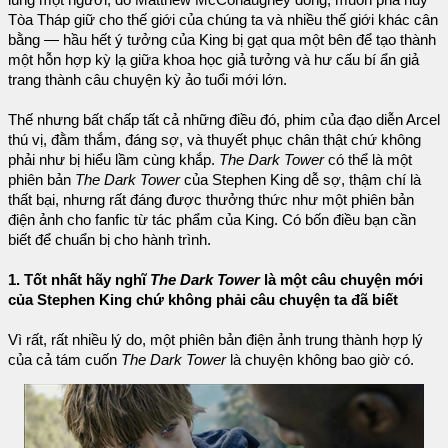
Tòa Tháp giữ cho thế giới của chúng ta và nhiều thế giới khác cân
bằng — hầu hết ý tưởng của King bị gạt qua một bên để tạo thành
một hỗn hợp kỳ lạ giữa khoa học giả tưởng và hư cấu bí ẩn giả
trang thành câu chuyện kỳ ảo tuổi mới lớn.
Thế nhưng bất chấp tất cả những điều đó, phim của đạo diễn Arcel
thú vị, đằm thắm, đáng sợ, và thuyết phục chân thật chứ không
phải như bị hiểu lầm cùng khắp.
The Dark Tower
có thể là một
phiên bản
The Dark Tower
của Stephen King dễ sợ, thậm chí là
thất bại, nhưng rất đáng được thưởng thức như một phiên bản
điện ảnh cho fanfic từ tác phẩm của King. Có bốn điều bạn cần
biết để chuẩn bị cho hành trình.
1. Tốt nhất hãy nghĩ
The Dark Tower
là một câu chuyện mới
của Stephen King chứ không phải câu chuyện ta đã biết
Vì rất, rất nhiều lý do, một phiên bản điện ảnh trung thành hợp lý
của cả tám cuốn
The Dark Tower
là chuyện không bao giờ có.