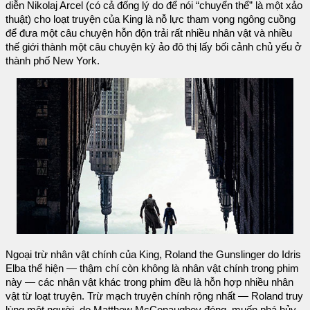
diễn Nikolaj Arcel (có cả đống lý do để nói “chuyển thể” là một xảo
thuật) cho loạt truyện của King là nỗ lực tham vọng ngông cuồng
để đưa một câu chuyện hỗn độn trải rất nhiều nhân vật và nhiều
thế giới thành một câu chuyện kỳ ảo đô thị lấy bối cảnh chủ yếu ở
thành phố New York.
Ngoại trừ nhân vật chính của King, Roland the Gunslinger do Idris
Elba thể hiện — thậm chí còn không là nhân vật chính trong phim
này — các nhân vật khác trong phim đều là hỗn hợp nhiều nhân
vật từ loạt truyện. Trừ mạch truyện chính rộng nhất — Roland truy
lùng một người, do Matthew McConaughey đóng, muốn phá hủy