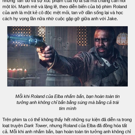
những ‘fan’ đó và sự xúc phạm của họ là sai mà chẳng cần nói
một lời. Mạnh mẽ và lặng lẽ, theo diễn biến của bộ phim Roland
của anh là một kẻ cô độc mệt mỏi, tan vỡ dần sống lại và học
cách hy vọng lần nữa nhờ cuộc gặp gỡ giữa anh với Jake.
Mỗi khi Roland của Elba nhắm bắn, bạn hoàn toàn tin
tưởng anh không chỉ bắn bằng súng mà bằng cả trái
tim mình
Trên phim ta có thể không thấy hết những sự kiện đã diễn ra trong
loạt truyện
Dark Tower
, nhưng Roland của Elba đã đồng hóa tất
cả. Mỗi khi anh nhắm bắn, bạn hoàn toàn tin tưởng anh không chỉ