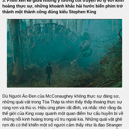
3. Phim xen kẽ giữa những ý tưởng cốt truyện vô lý với kinh
hoàng thực sự, những khoảnh khắc hài hước biến phim trở
thành một thành công đúng kiểu Stephen King
Dù Người Áo Đen của McConaughey không thực sự đáng sợ,
những quái vật trong Tòa Tháp ta nhìn thấy thấp thoáng thực sự
rùng rợn và thú vị. Hiệu ứng phim rất đỉnh, và nhắc nhớ rằng đa
thế giới của King xoay quanh một quan điểm hư cấu huyền bí về
những nỗi kinh hoàng trong vũ trụ ngoài kia. Những quái vật ghê
rợn đó có thể khiến một số người cảm thấy như là đạo
Stranger