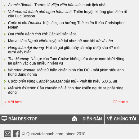
Atomic Blonde
: Theron là
điệp viên báo thù
thanh lịch nhất
Valerian và thành phố ngàn hành tinh
: Thiên truyện không gian điên rồ
của Luc Besson
Cuộc di tản Dunkirk
: Kiệt tác giao hưởng Thế chiến II của Christopher
Nolan
Đại chiến hành tinh khỉ
: Các khỉ tiến lên!
Marvel làm
Người Nhện
tuyệt trở lại như thế nào khi
trở về nhà
Hung thần đại dương
: Hai cô gái giữa bầy cá mập ở độ sâu 47 mét
dưới đáy biển
The Mummy
: Nỗ lực của Tom Cruise không cứu được màn khởi động
lại gánh vác quá nhiều nhiệm vụ
Wonder Woman
: Một nữ thần chiến binh của DC - một phim siêu anh
hùng đúng nghĩa
Cướp biển vùng Caribê: Salazar báo thù
- Phát tín hiệu S.O.S. đi!
Mất tích ở Berlin
: Câu chuyện nô lệ tình dục khiến người ta phải rúng
động
« Mới hơn
Cũ hơn »
BẢN DESKTOP
DIỄN ĐÀN
VỀ CHÚNG TÔI
© Quaivatdienanh.com, since 2010