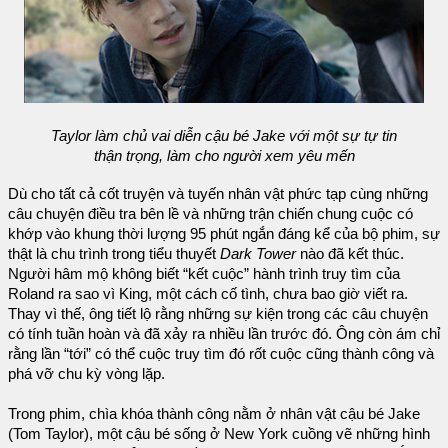
Taylor làm chủ vai diễn cậu bé Jake với một sự tự tin
thận trọng, làm cho người xem yêu mến
Dù cho tất cả cốt truyện và tuyến nhân vật phức tạp cùng những
câu chuyện điều tra bên lề và những trận chiến chung cuộc có
khớp vào khung thời lượng 95 phút ngắn đáng kể của bộ phim, sự
thật là chu trình trong tiểu thuyết
Dark Tower
nào đã kết thúc.
Người hâm mộ không biết “kết cuộc” hành trình truy tìm của
Roland ra sao vì King, một cách cố tình, chưa bao giờ viết ra.
Thay vì thế, ông tiết lộ rằng những sự kiện trong các câu chuyện
có tính tuần hoàn và đã xảy ra nhiều lần trước đó. Ông còn ám chỉ
rằng lần “tới” có thể cuộc truy tìm đó rốt cuộc cũng thành công và
phá vỡ chu kỳ vòng lặp.
Trong phim, chìa khóa thành công nằm ở nhân vật cậu bé Jake
(Tom Taylor), một cậu bé sống ở New York cuồng vẽ những hình