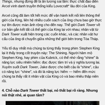
Things
, nhưng đừng để bị ấn tượng sai lầm: thực chất đạo diễn
Arcel vinh danh truyền thống kiểu Lovecraft* lâu đời của King.
Arcel cũng đã làm tốt hết mức để vận hành kết nối liên thông thế
giới của King, liên hệ nhiều cuốn sách của ông chưa bao giờ thực
sự lên được màn ảnh rộng cho đến nay. Thế giới
Dark Tower
về
cơ bản gắn kết tất cả thế giới của King lại với nhau; nhân vật từ
Dark Tower
xuất hiện trong các cuốn khác, và các nhân vật hư
cấu của ông di chuyển giữa những thế giới bên trong Tòa Tháp.
Yếu tố duy nhất mà chúng ta từng thấy trong phim Stephen King
lại ít thấy trong cốt truyện này: The Shining. Người hâm mộ
Stephen King, hay phim của Kubrick, có thể nhớ rằng “shine” là
năng lực siêu nhiên hiếm: đọc được tâm trí và ý nghĩa tương lai.
Xuyên suốt
Dark Tower
, Jake được cho biết cậu là “shine”, cậu
có năng lực “shine”, và đó là năng lực hiếm — hiếm đến mức
chúng ta thấy rất ít nhân vật của King có và bao nhiêu thập niên
rồi.
4. Chỗ nào
Dark Tower
thất bại, nó thất bại rõ ràng. Nhưng
nói thật nhé, ai quan tâm?