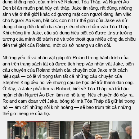
dung không ngớt của mình về Roland, Tòa Tháp, và Người Áo
Đen bí ẩn muốn phá hủy cái tháp. Jake tin rằng, rất đúng, những
sinh vật ở thế giới khác có gương mặt con người đang làm việc
cho Người Áo Đen, bắt cóc con nít từ thế giới của Jake và sử
dụng chúng điều khiển tia sáng siêu nhiên nhắm vào Tòa Tháp.
Khi chúng tìm Jake, cậu sử dụng hiểu biết có được từ sự tưởng
tượng của mình để tránh né và trốn thoát qua nhiều cổng đa chiều
đến thế giới của Roland, một xứ sở hoang vu cằn cỗi.
Những yếu tố và nhân vật giúp đỡ Roland trong hành trình của
anh trên trang sách tất cả được tích hợp vào nhân vật Jake, biến
câu chuyện của Roland thành câu chuyện của Jake một cách
hiệu quả — có lẽ vì trọng tâm tất cả những câu chuyện của
Stephen King đều nói về những cậu bé học để trở thành đàn ông.
Ở đây, là Jake phải tìm ra Roland, biết về Tòa Tháp, và tối hậu
ngăn chặn Người Áo Đen làm nó nổ tung. Nếu chuyện đó xảy ra,
Roland cam đoan với Jake, bóng tối mà Tòa Tháp đã giữ lại trong
nó — ám chỉ những nỗi kinh hoàng — sẽ bao trùm tất cả những
thế giới riêng rẽ của họ.