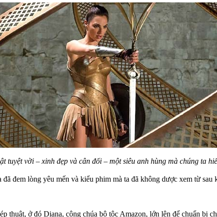
t tuyệt vời – xinh đẹp và cân đối – một siêu anh hùng mà chúng ta h
a đã đem lòng yêu mến và kiểu phim mà ta đã không dược xem từ sau k
 thuật, ở đó Diana, công chúa bộ tộc Amazon, lớn lên để chuẩn bị cho 