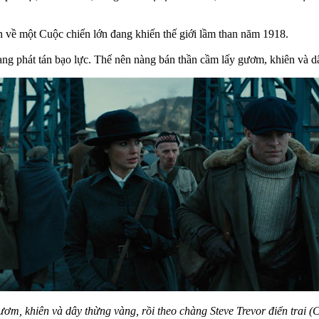
 về một Cuộc chiến lớn đang khiến thế giới lầm than năm 1918.
đang phát tán bạo lực. Thế nên nàng bán thần cầm lấy gươm, khiên và dây
m, khiên và dây thừng vàng, rồi theo chàng Steve Trevor điển trai (C