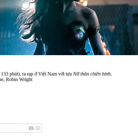
 133 phút), ra rạp ở Việt Nam với tựa
Nữ thần chiến binh
.
ine, Robin Wright