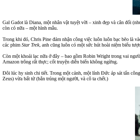
Gal Gadot là Diana, một nhân vật tuyệt vời – xinh đẹp và cân đối (n
còn có nữa – một hình mẫu.
Trong khi đó, Chris Pine đảm nhận công việc luôn luôn bạc bẽo là và
các phim
Star Trek
, anh cũng luôn có một sức hút hoài niệm biểu tượ
Còn một khoái lạc nữa ở đây – bao gồm Robin Wright trong vai người 
Amazon trông rất thực; cốt truyện diễn biến không ngừng.
Đôi lúc hy sinh chi tiết. Trong một cảnh, một lính Đức áp sát tấn c
Zeus) vừa bất tử (bắn trúng một người, và cô ta chết.)