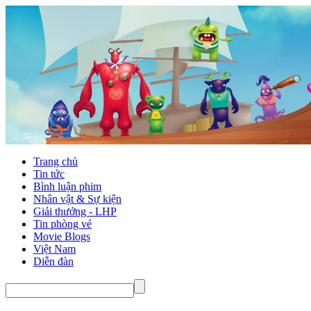
Trang chủ
Tin tức
Bình luận phim
Nhân vật & Sự kiện
Giải thưởng - LHP
Tin phòng vé
Movie Blogs
Việt Nam
Diễn đàn