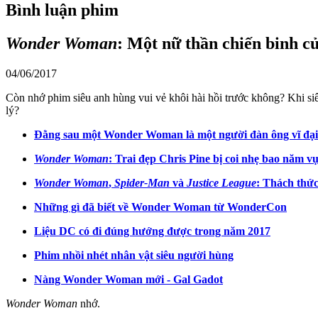
Bình luận phim
Wonder Woman
: Một nữ thần chiến binh c
04/06/2017
Còn nhớ phim siêu anh hùng vui vẻ khôi hài hồi trước không? Khi si
lý?
Đằng sau một Wonder Woman là một người đàn ông vĩ đại
Wonder Woman
: Trai đẹp Chris Pine bị coi nhẹ bao năm v
Wonder Woman
,
Spider-Man
và
Justice League
: Thách thức
Những gì đã biết về Wonder Woman từ WonderCon
Liệu DC có đi đúng hướng được trong năm 2017
Phim nhồi nhét nhân vật siêu người hùng
Nàng Wonder Woman mới - Gal Gadot
Wonder Woman
nhớ.