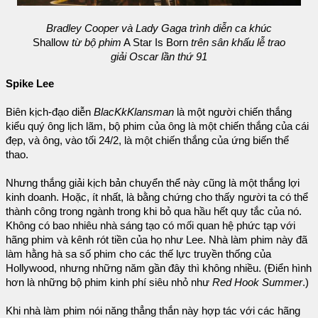
Bradley Cooper và Lady Gaga trình diễn ca khúc
Shallow
từ bộ phim
A Star Is Born
trên sân khấu lễ trao
giải Oscar lần thứ 91
Spike Lee
Biên kịch-đạo diễn
BlacKkKlansman
là một người chiến thắng
kiểu quý ông lịch lãm, bộ phim của ông là một chiến thắng của cái
đẹp, và ông, vào tối 24/2, là một chiến thắng của ứng biến thể
thao.
Nhưng thắng giải kịch bản chuyển thể này cũng là một thắng lợi
kinh doanh. Hoặc, ít nhất, là bằng chứng cho thấy người ta có thể
thành công trong ngành trong khi bỏ qua hầu hết quy tắc của nó.
Không có bao nhiêu nhà sáng tạo có mối quan hệ phức tạp với
hãng phim và kênh rót tiền của họ như Lee. Nhà làm phim này đã
làm hằng hà sa số phim cho các thế lực truyền thống của
Hollywood, nhưng những năm gần đây thì không nhiều. (Điển hình
hơn là những bộ phim kinh phí siêu nhỏ như
Red Hook Summer
.)
Khi nhà làm phim nói năng thẳng thắn này hợp tác với các hãng