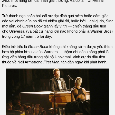
24/2, một hãng lớn đã nhận giải thưởng. Và đó là... Universal
Pictures.
Trở thành nạn nhân bởi cái sự đạt đỉnh quá sớm hoặc cảm giác
các vai chính của nó đã có nhiều giải rồi, hoặc bởi... cái gì đó,
Star
mờ dần, để
Green Book
giành lấy vị trí — chiến thắng đầu tiên
cho Universal (và bất cứ hãng lớn nào không phải là Warner Bros)
trong vòng 17 năm trở lại đây.
Điều trớ trêu là
Green Book
không chỉ không sớm được yêu thích
hơn bộ phim lớn kia của Warners — thậm chí còn không phải là
ứng viên hàng đầu trong nội bộ Universal. Vinh dự đó đầu tiên
thuộc về Neil Armstrong
First Man
, tàn dần ngay khi phát hành.