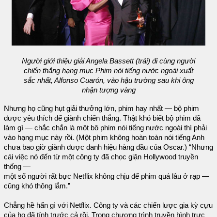
Người giới thiệu giải Angela Bassett (trái) đi cùng người
chiến thắng hạng mục Phim nói tiếng nước ngoài xuất
sắc nhất, Alfonso Cuarón, vào hậu trường sau khi ông
nhận tượng vàng
Nhưng họ cũng hụt giải thưởng lớn, phim hay nhất — bộ phim
được yêu thích để giành chiến thắng. Thật khó biết bộ phim đã
làm gì — chắc chắn là một bộ phim nói tiếng nước ngoài thì phải
vào hạng mục này rồi. (Một phim không hoàn toàn nói tiếng Anh
chưa bao giờ giành được danh hiệu hàng đầu của Oscar.) “Nhưng
cái việc nó đến từ một công ty đã chọc giận Hollywood truyền
thống —
một số người rất bực Netflix không chịu để phim quá lâu ở rạp —
cũng khó thông lắm.”
Chẳng hề hấn gì với Netflix. Công ty và các chiến lược gia kỳ cựu
của họ đã tính trước cả rồi. Trong chương trình truyền hình trực