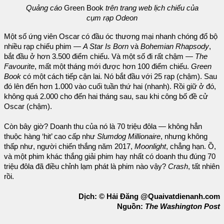
Quảng cáo
Green Book
trên
trang web
lịch chiếu của
cụm rạp Odeon
Một số ứng viên Oscar có đầu óc thương mại nhanh chóng đổ bộ
nhiều rạp chiếu phim —
A Star Is Born
và
Bohemian Rhapsody
,
bắt đầu ở hơn 3.500 điểm chiếu. Và một số đi rất chậm —
The
Favourite
, mất một tháng mới được hơn 100 điểm chiếu.
Green
Book
có một cách tiếp cận lai. Nó bắt đầu với 25 rạp (chậm). Sau
đó lên đến hơn 1.000 vào cuối tuần thứ hai (nhanh). Rồi giữ ở đó,
không quá 2.000 cho đến hai tháng sau, sau khi công bố đề cử
Oscar (chậm).
Còn bây giờ? Doanh thu của nó là 70 triệu đôla — không hẳn
thuộc hàng ‘hit’ cao cấp như
Slumdog Millionaire
, nhưng không
thấp như, người chiến thắng năm 2017,
Moonlight
, chẳng hạn. Ồ,
và một phim khác thắng giải phim hay nhất có doanh thu đúng 70
triệu đôla đã điều chỉnh lạm phát là phim nào vậy?
Crash
, tất nhiên
rồi.
Dịch: © Hải Đăng @Quaivatdienanh.com
Nguồn:
The Washington Post