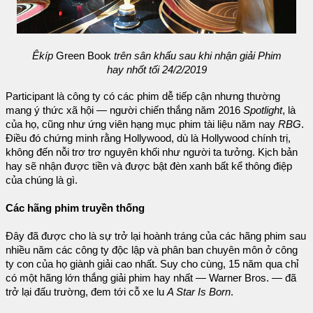
Êkíp
Green Book
trên sân khấu sau khi nhận giải Phim
hay nhốt tối 24/2/2019
Participant là công ty có các phim dễ tiếp cận nhưng thường
mang ý thức xã hội — người chiến thắng năm 2016
Spotlight
, là
của họ, cũng như ứng viên hạng mục phim tài liệu năm nay
RBG
.
Điều đó chứng minh rằng Hollywood, dù là Hollywood chính trị,
không đến nỗi trơ trơ nguyên khối như người ta tưởng. Kịch bản
hay sẽ nhận được tiền và được bật đèn xanh bất kể thông điệp
của chúng là gì.
Các hãng phim truyền thống
Đây đã được cho là sự trở lại hoành tráng của các hãng phim sau
nhiều năm các công ty độc lập và phân ban chuyên môn ở công
ty con của họ giành giải cao nhất. Suy cho cùng, 15 năm qua chỉ
có một hãng lớn thắng giải phim hay nhất — Warner Bros. — đã
trở lại đấu trường, đem tới cỗ xe lu
A Star Is Born
.