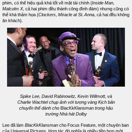
phim, có thể hiệu quả khá tốt về mặt tài chính (
Inside Man
,
Malcolm X
, cả hai phim đều thành công đình đám) nhưng cũng có
thể khá thảm họa (
Clockers
,
Miracle at St. Anna
, cả hai đều không
ăn khách).
Spike Lee, David Rabinowitz, Kevin Willmott, và
Charlie Wachtel chụp ảnh với tượng vàng Kịch bản
chuyển thể dành cho
BlacKkKlansman
trong hậu
trường Nhà hát Dolby
Lee đã làm
BlacKkKlansman
cho Focus Feature, một chuyên ban
của Universal Pictures. Hợp tác đó nghĩa là nhiều tiền hơn một