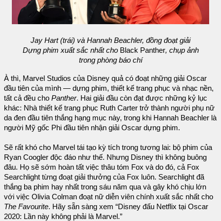
Jay Hart (trái) và Hannah Beachler, đồng đoạt giải
Dựng phim xuất sắc nhất cho
Black Panther
, chụp ảnh
trong phòng báo chí
À thì, Marvel Studios của Disney quả có đoạt những giải Oscar
đầu tiên của mình — dựng phim, thiết kế trang phục và nhạc nền,
tất cả đều cho
Panther
. Hai giải đầu còn đạt được những kỷ lục
khác: Nhà thiết kế trang phục Ruth Carter trở thành người phụ nữ
da đen đầu tiên thắng hạng mục này, trong khi Hannah Beachler là
người Mỹ gốc Phi đầu tiên nhận giải Oscar dựng phim.
Sẽ rất khó cho Marvel tái tạo kỳ tích trong tương lai: bộ phim của
Ryan Coogler độc đáo như thế. Nhưng Disney thì không buông
đâu. Họ sẽ sớm hoàn tất việc thâu tóm Fox và do đó, cả Fox
Searchlight từng đoạt giải thưởng của Fox luôn. Searchlight đã
thắng ba phim hay nhất trong sáu năm qua và gây khó chịu lớn
với việc Olivia Colman đoạt nữ diễn viên chính xuất sắc nhất cho
The Favourite
. Hãy sẵn sàng xem “Disney đấu Netflix tại Oscar
2020: Lần này không phải là Marvel.”