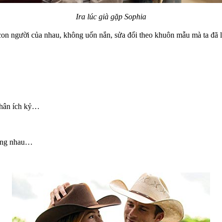
Ira lúc già gặp Sophia
 con người của nhau, không uốn nắn, sửa đổi theo khuôn mẫu mà ta đã lậ
 nhân ích kỷ…
 cùng nhau…