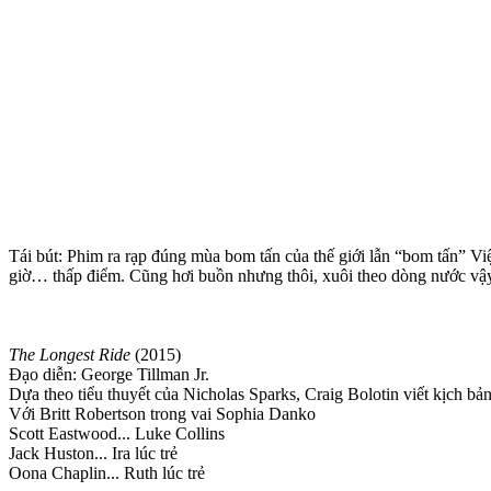
Tái bút: Phim ra rạp đúng mùa bom tấn của thế giới lẫn “bom tấn” Vi
giờ… thấp điểm. Cũng hơi buồn nhưng thôi, xuôi theo dòng nước vậy,
The Longest Ride
(2015)
Đạo diễn: George Tillman Jr.
Dựa theo tiểu thuyết của Nicholas Sparks, Craig Bolotin viết kịch bả
Với Britt Robertson trong vai Sophia Danko
Scott Eastwood... Luke Collins
Jack Huston... Ira lúc trẻ
Oona Chaplin... Ruth lúc trẻ