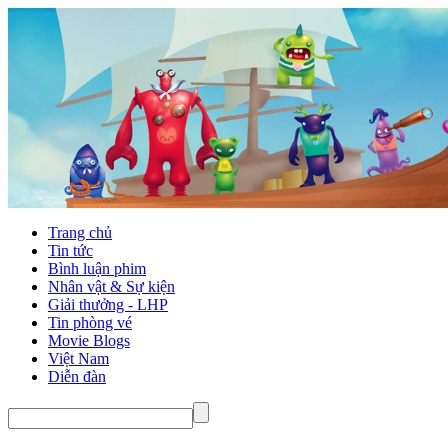
Trang chủ
Tin tức
Bình luận phim
Nhân vật & Sự kiện
Giải thưởng - LHP
Tin phòng vé
Movie Blogs
Việt Nam
Diễn đàn