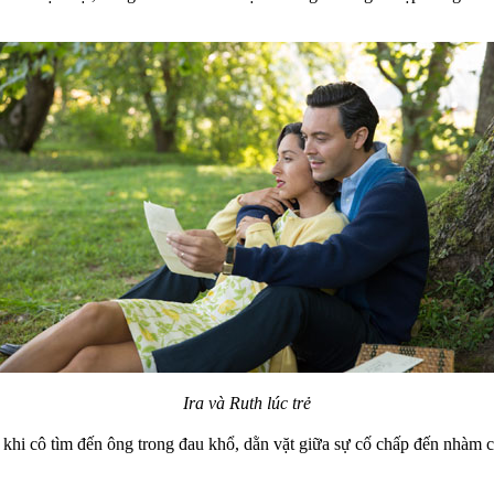
Ira và Ruth lúc trẻ
hia khi cô tìm đến ông trong đau khổ, dằn vặt giữa sự cố chấp đến nhàm