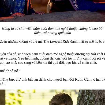
Nàng là cô sinh viên năm cuối đam mê nghệ thuật, chàng là cao bồi
điển trai nhưng quê mùa
 đoán nhưng không vì thế mà
The Longest Ride
đánh mất sự mê hoặc vốn
nh yêu của cô sinh viên năm cuối đam mê nghệ thuật đương đại với khá
ng về Luke. Yêu hết mình, cuồng dại của tuổi trẻ nhưng cũng bối rối v
ạo, tao nhã, cao sang và bên kia thì quá đời, bạo lực và chân chất.
thể từ bỏ nó.”
hững bức thư tình bất tận dành cho người bạn đời Ruth. Cũng ở hai thế
hơn.