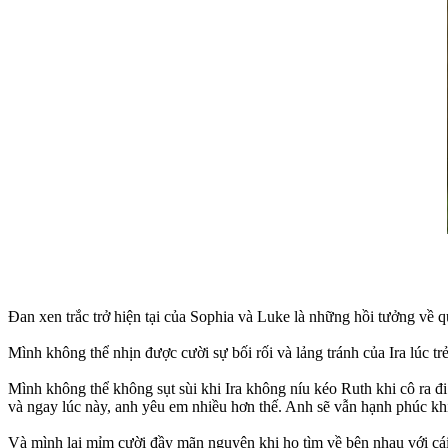
Đan xen trắc trở hiện tại của Sophia và Luke là những hồi tưởng về q
Mình không thể nhịn được cười sự bối rối và lảng tránh của Ira lúc 
Mình không thể không sụt sùi khi Ira không níu kéo Ruth khi cô ra đi
và ngay lúc này, anh yêu em nhiều hơn thế. Anh sẽ vẫn hạnh phúc kh
Và mình lại mỉm cười đầy mãn nguyện khi họ tìm về bên nhau với cái