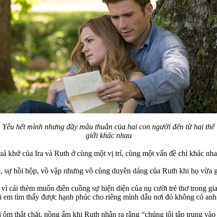
Yêu hết mình nhưng đầy mâu thuẫn của hai con người đến từ hai thế
giới khác nhau
uá khứ của Ira và Ruth ở cùng một vị trí, cùng một vấn đề chỉ khác nha
trẻ, sự hồi hộp, vồ vập nhưng vô cùng duyên dáng của Ruth khi họ vừa 
 vì cái thèm muốn điên cuồng sự hiện diện của nụ cười trẻ thơ trong gi
i em tìm thấy được hạnh phúc cho riêng mình dẫu nơi đó không có anh
 ôm thật chặt, nồng ấm khi Ruth nhận ra rằng “chúng tôi tập trung và