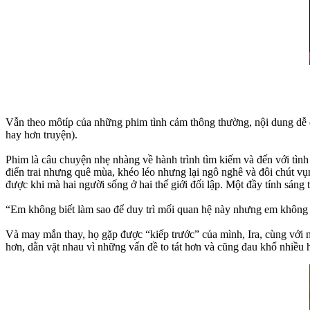
Vẫn theo môtíp của những phim tình cảm thông thường, nội dung dễ
hay hơn truyện).
Phim là câu chuyện nhẹ nhàng về hành trình tìm kiếm và đến với tì
điển trai nhưng quê mùa, khéo léo nhưng lại ngô nghê và đôi chút vụ
được khi mà hai người sống ở hai thế giới đối lập. Một đầy tính sáng t
“Em không biết làm sao để duy trì mối quan hệ này nhưng em không 
Và may mắn thay, họ gặp được “kiếp trước” của mình, Ira, cùng với n
hơn, dằn vặt nhau vì những vấn đề to tát hơn và cũng đau khổ nhiều 