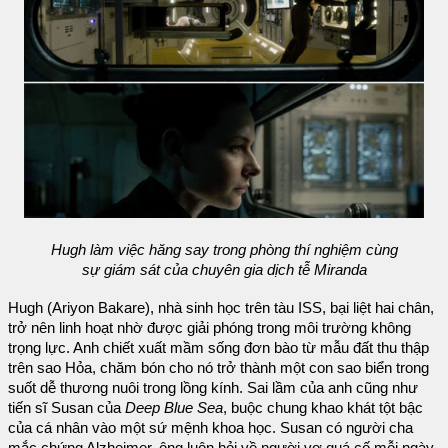
Hugh làm việc hăng say trong phòng thí nghiệm cùng
sự giám sát của chuyên gia dịch tễ Miranda
Hugh (Ariyon Bakare), nhà sinh học trên tàu ISS, bại liệt hai chân,
trở nên linh hoạt nhờ được giải phóng trong môi trường không
trọng lực. Anh chiết xuất mầm sống đơn bào từ mẫu đất thu thập
trên sao Hỏa, chăm bón cho nó trở thành một con sao biển trong
suốt dễ thương nuôi trong lồng kính. Sai lầm của anh cũng như
tiến sĩ Susan của
Deep Blue Sea
, buộc chung khao khát tột bậc
của cá nhân vào một sứ mệnh khoa học. Susan có người cha
mắc chứng Alzheimer, ông luôn hỏi về người vợ quá cố mỗi ngày,