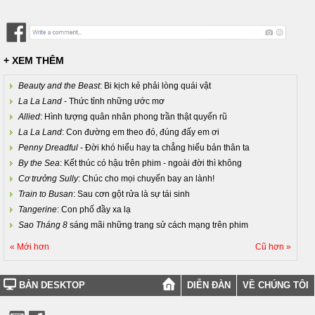
+ XEM THÊM
Beauty and the Beast
: Bi kịch kẻ phải lòng quái vật
La La Land
- Thức tỉnh những ước mơ
Allied
: Hình tượng quân nhân phong trần thật quyến rũ
La La Land
: Con đường em theo đó, đúng đấy em ơi
Penny Dreadful
- Đời khó hiểu hay ta chẳng hiểu bản thân ta
By the Sea
: Kết thúc có hậu trên phim - ngoài đời thì không
Cơ trưởng Sully
: Chúc cho mọi chuyến bay an lành!
Train to Busan
: Sau cơn gột rửa là sự tái sinh
Tangerine
: Con phố đầy xa lạ
Sao Tháng 8
sáng mãi những trang sử cách mạng trên phim
« Mới hơn
Cũ hơn »
BẢN DESKTOP
DIỄN ĐÀN
VỀ CHÚNG TÔI