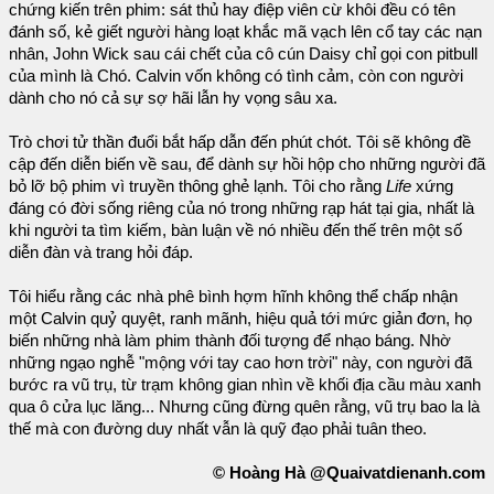
chứng kiến trên phim: sát thủ hay điệp viên cừ khôi đều có tên
đánh số, kẻ giết người hàng loạt khắc mã vạch lên cổ tay các nạn
nhân, John Wick sau cái chết của cô cún Daisy chỉ gọi con pitbull
của mình là Chó. Calvin vốn không có tình cảm, còn con người
dành cho nó cả sự sợ hãi lẫn hy vọng sâu xa.
Trò chơi tử thần đuổi bắt hấp dẫn đến phút chót. Tôi sẽ không đề
cập đến diễn biến về sau, để dành sự hồi hộp cho những người đã
bỏ lỡ bộ phim vì truyền thông ghẻ lạnh. Tôi cho rằng
Life
xứng
đáng có đời sống riêng của nó trong những rạp hát tại gia, nhất là
khi người ta tìm kiếm, bàn luận về nó nhiều đến thế trên một số
diễn đàn và trang hỏi đáp.
Tôi hiểu rằng các nhà phê bình hợm hĩnh không thể chấp nhận
một Calvin quỷ quyệt, ranh mãnh, hiệu quả tới mức giản đơn, họ
biến những nhà làm phim thành đối tượng để nhạo báng. Nhờ
những ngạo nghễ "mộng với tay cao hơn trời" này, con người đã
bước ra vũ trụ, từ trạm không gian nhìn về khối địa cầu màu xanh
qua ô cửa lục lăng... Nhưng cũng đừng quên rằng, vũ trụ bao la là
thế mà con đường duy nhất vẫn là quỹ đạo phải tuân theo.
© Hoàng Hà @Quaivatdienanh.com