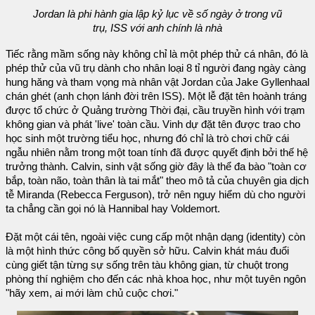
Jordan là phi hành gia lập kỷ lục về số ngày ở trong vũ
trụ, ISS với anh chính là nhà
Tiếc rằng mầm sống này không chỉ là một phép thử cá nhân, đó là
phép thử của vũ trụ dành cho nhân loại 8 tỉ người đang ngày càng
hung hăng và tham vọng mà nhân vật Jordan của Jake Gyllenhaal
chán ghét (anh chọn lánh đời trên ISS). Một lễ đặt tên hoành tráng
được tổ chức ở Quảng trường Thời đại, cầu truyền hình với trạm
không gian và phát 'live' toàn cầu. Vinh dự đặt tên được trao cho
học sinh một trường tiểu học, nhưng đó chỉ là trò chơi chữ cái
ngẫu nhiên nằm trong một toan tính đã được quyết định bởi thế hệ
trưởng thành. Calvin, sinh vật sống giờ đây là thể đa bào "toàn cơ
bắp, toàn não, toàn thân là tai mắt" theo mô tả của chuyên gia dịch
tễ Miranda (Rebecca Ferguson), trở nên nguy hiểm dù cho người
ta chẳng cần gọi nó là Hannibal hay Voldemort.
Đặt một cái tên, ngoài việc cung cấp một nhận dạng (identity) còn
là một hình thức công bố quyền sở hữu. Calvin khát máu đuổi
cùng giết tận từng sự sống trên tàu không gian, từ chuột trong
phòng thí nghiệm cho đến các nhà khoa học, như một tuyên ngôn
"hãy xem, ai mới làm chủ cuộc chơi."