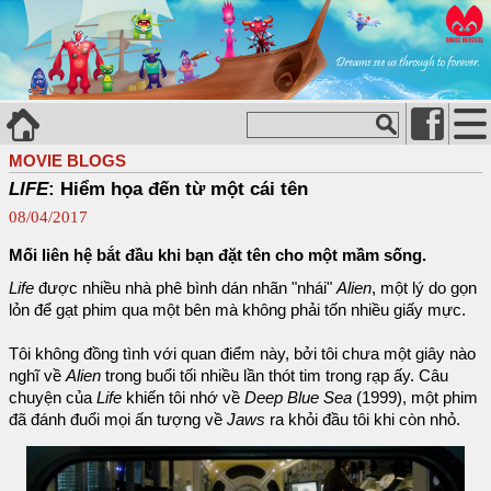
MOVIE BLOGS
LIFE
: Hiểm họa đến từ một cái tên
08/04/2017
Mối liên hệ bắt đầu khi bạn đặt tên cho một mầm sống.
Life
được nhiều nhà phê bình dán nhãn "nhái"
Alien
, một lý do gọn
lỏn để gạt phim qua một bên mà không phải tốn nhiều giấy mực.
Tôi không đồng tình với quan điểm này, bởi tôi chưa một giây nào
nghĩ về
Alien
trong buổi tối nhiều lần thót tim trong rạp ấy. Câu
chuyện của
Life
khiến tôi nhớ về
Deep Blue Sea
(1999), một phim
đã đánh đuổi mọi ấn tượng về
Jaws
ra khỏi đầu tôi khi còn nhỏ.