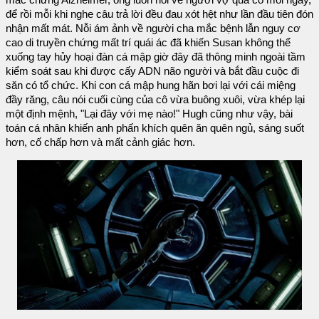
để rồi mỗi khi nghe câu trả lời đều đau xót hệt như lần đầu tiên đón
nhận mất mát. Nỗi ám ảnh về người cha mắc bệnh lẫn nguy cơ
cao di truyền chứng mất trí quái ác đã khiến Susan không thể
xuống tay hủy hoại đàn cá mập giờ đây đã thông minh ngoài tầm
kiểm soát sau khi được cấy ADN não người và bắt đầu cuộc đi
săn có tổ chức. Khi con cá mập hung hãn bơi lại với cái miệng
đầy răng, câu nói cuối cùng của cô vừa buông xuôi, vừa khép lại
một định mệnh, "Lại đây với mẹ nào!" Hugh cũng như vậy, bài
toán cá nhân khiến anh phấn khích quên ăn quên ngủ, sáng suốt
hơn, cố chấp hơn và mất cảnh giác hơn.