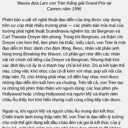
Waves
đưa Lars von Trier thắng giải Grand Prix tại
Cannes năm 1996
Phiên bản u uất về nghệ thuật đạo diễn của ông được xây dựng
trên sự cóp nhặt nhiều trường phái — các phiên bản mỉa mai của
trường phái nghệ thuật Scandinavia nghiêm túc do Bergman và
Carl Theodor Dreyer tiên phong. Trong khi Bergman, và thậm chí
Dreyer còn hơn thế, làm phim hà khắc, kiểu cách, von Trier là một
đạo diễn trí thức dành cho đám đông. Bess, nhân vật phản anh
hùng trong
Breaking the Waves
, có phần gợi nhớ đến các nhân
vật nữ chính nổi tiếng của Dreyer và Bergman. Nhưng thật khó
xác định liệu cô ấy là vị thánh hay chỉ là kẻ khờ. Dù ai kết luận thế
nào, công việc khó nhọc của cô đi kèm với nhạc pop sôi nổi của
thập niên 70, chứ không phải nhạc cổ điển hay nhạc mới được
những đạo diễn lớn tuổi hơn ưa chuộng. Trên tất cả, von Trier tạo
ra những bộ phim thân thiện với người dùng: các loại phim phi-
Hollywood hoặc chống Hollywood mà người Mỹ và thanh niên
châu Âu thấy hơi khó hiểu nhưng cuối cùng cũng tiếp cận được.
Ngoài ra, khi người Mỹ và người châu Âu mong đợi kết thúc
Chiến tranh lạnh trong thập niên 90, von Trier là đạo diễn lý tưởng
cho một thế giới đang bắt đầu chào đón cái gọi là kết thúc của ý