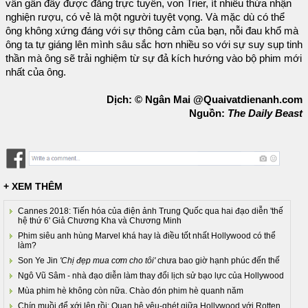
vấn gần đây được đăng trực tuyến, von Trier, ít nhiều thừa nhận
nghiện rượu, có vẻ là một người tuyệt vọng. Và mặc dù có thể
ông không xứng đáng với sự thông cảm của bạn, nỗi đau khổ mà
ông ta tự giáng lên mình sâu sắc hơn nhiều so với sự suy sụp tinh
thần mà ông sẽ trải nghiệm từ sự đả kích hướng vào bộ phim mới
nhất của ông.
Dịch: © Ngân Mai @Quaivatdienanh.com
Nguồn:
The Daily Beast
+ XEM THÊM
Cannes 2018: Tiến hóa của điện ảnh Trung Quốc qua hai đạo diễn 'thế
hệ thứ 6' Giả Chương Kha và Chương Minh
Phim siêu anh hùng Marvel khá hay là điều tốt nhất Hollywood có thể
làm?
Son Ye Jin
'Chị đẹp mua cơm cho tôi'
chưa bao giờ hạnh phúc đến thế
Ngô Vũ Sâm - nhà đạo diễn làm thay đổi lịch sử bạo lực của Hollywood
Mùa phim hè không còn nữa. Chào đón phim hè quanh năm
Chín muồi để xới lên rồi: Quan hệ yêu-ghét giữa Hollywood với Rotten