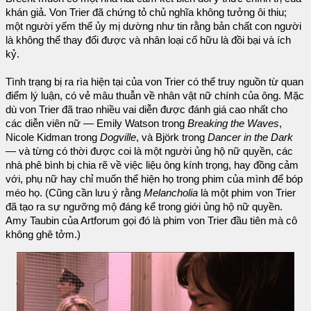
khán giả. Von Trier đã chứng tỏ chủ nghĩa không tưởng ôi thiu;
một người yếm thế ủy mị dường như tin rằng bản chất con người
là không thể thay đổi được và nhân loại cố hữu là đồi bại và ích
kỷ.
Tình trạng bị ra rìa hiện tại của von Trier có thể truy nguồn từ quan
điểm lý luận, có vẻ mâu thuẫn về nhân vật nữ chính của ông. Mặc
dù von Trier đã trao nhiều vai diễn được đánh giá cao nhất cho
các diễn viên nữ — Emily Watson trong
Breaking the Waves
,
Nicole Kidman trong
Dogville
, và Björk trong
Dancer in the Dark
— và từng có thời được coi là một người ủng hộ nữ quyền, các
nhà phê bình bị chia rẽ về việc liệu ông kính trọng, hay đồng cảm
với, phụ nữ hay chỉ muốn thể hiện họ trong phim của mình để bóp
méo họ. (Cũng cần lưu ý rằng
Melancholia
là một phim von Trier
đã tạo ra sự ngưỡng mộ đáng kể trong giới ủng hộ nữ quyền.
Amy Taubin của Artforum gọi đó là phim von Trier đầu tiên mà cô
không ghê tởm.)