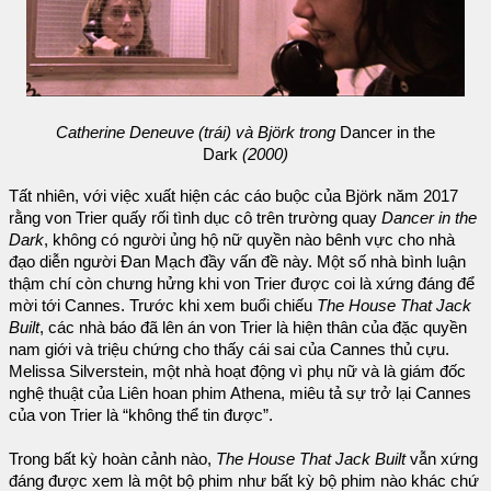
Catherine Deneuve (trái) và Björk trong
Dancer in the
Dark
(2000)
Tất nhiên, với việc xuất hiện các cáo buộc của Björk năm 2017
rằng von Trier quấy rối tình dục cô trên trường quay
Dancer in the
Dark
, không có người ủng hộ nữ quyền nào bênh vực cho nhà
đạo diễn người Đan Mạch đầy vấn đề này. Một số nhà bình luận
thậm chí còn chưng hửng khi von Trier được coi là xứng đáng để
mời tới Cannes. Trước khi xem buổi chiếu
The House That Jack
Built
, các nhà báo đã lên án von Trier là hiện thân của đặc quyền
nam giới và triệu chứng cho thấy cái sai của Cannes thủ cựu.
Melissa Silverstein, một nhà hoạt động vì phụ nữ và là giám đốc
nghệ thuật của Liên hoan phim Athena, miêu tả sự trở lại Cannes
của von Trier là “không thể tin được”.
Trong bất kỳ hoàn cảnh nào,
The House That Jack Built
vẫn xứng
đáng được xem là một bộ phim như bất kỳ bộ phim nào khác chứ