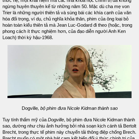
thức hệ, một khái niệm mà các nhà khoa học chính trị đã không
ngừng huyên thuyên kể từ những năm 50. Mặc dù cha mẹ von
Trier là những người thiên tả và sùng bái các khía cạnh của văn
hóa đối trọng, ví dụ, chủ nghĩa khỏa thân, phim của ông loại bỏ
hoàn toàn kiểu thiên tả mà Jean Luc-Godard đi theo (hoặc, trong
phong cách ít thực nghiệm hơn, của đạo diễn người Anh Ken
Loach) thời kỳ hậu-1968.
Dogville
, bộ phim đưa Nicole Kidman thành sao
Tuy tính thẩm mỹ của
Dogville
, bộ phim đưa Nicole Kidman thành
sao, dường như chịu ảnh hưởng bởi nhà soạn kịch cánh tả Bertolt
Brecht, trong thực tế phim này chuyển tải thông điệp chống Brech.
Brecht muốn có một nhà hát cam kết biến đổi ý thức chính trị của