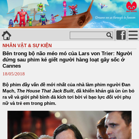
NHÂN VẬT & SỰ KIỆN
Bên trong bộ não méo mó của Lars von Trier: Người
đứng sau phim kẻ giết người hàng loạt gây sốc ở
Cannes
18/05/2018
Bộ phim đầy vấn đề mới nhất của nhà làm phim người Đan
Mạch,
The House That Jack Built
, đã khiến khán giả ùn ùn bỏ
ra về và giới phê bình đả kích tơi bời vì bạo lực đối với phụ
nữ và trẻ em trong phim.