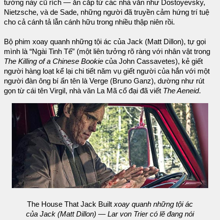
tưởng này cũ rích — ăn cắp từ các nhà văn như Dostoyevsky,
Nietzsche, và de Sade, những người đã truyền cảm hứng trí tuệ
cho cả cánh tả lẫn cánh hữu trong nhiều thập niên rồi.
Bộ phim xoay quanh những tội ác của Jack (Matt Dillon), tự gọi
mình là “Ngài Tinh Tế” (một liên tưởng rõ ràng với nhân vật trong
The Killing of a Chinese Bookie
của John Cassavetes), kẻ giết
người hàng loạt kể lại chi tiết năm vụ giết người của hắn với một
người đàn ông bí ẩn tên là Verge (Bruno Ganz), dường như rút
gọn từ cái tên Virgil, nhà văn La Mã cổ đại đã viết
The Aeneid
.
The House That Jack Built
xoay quanh những tội ác
của Jack (Matt Dillon) — Lar von Trier có lẽ đang nói