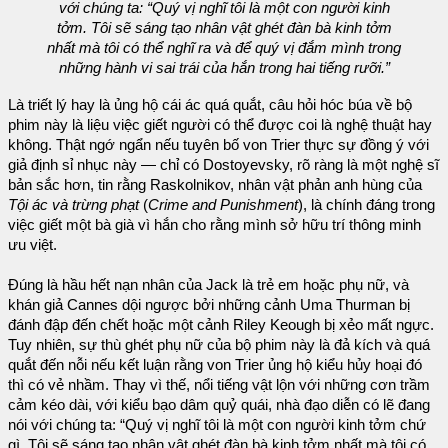
với chúng ta: “Quý vị nghĩ tôi là một con người kinh
tởm. Tôi sẽ sáng tạo nhân vật ghét đàn bà kinh tởm
nhất mà tôi có thể nghĩ ra và để quý vị đắm mình trong
những hành vi sai trái của hắn trong hai tiếng rưỡi.”
Là triết lý hay là ủng hộ cái ác quá quắt, câu hỏi hóc búa về bộ
phim này là liệu việc giết người có thể được coi là nghệ thuật hay
không. Thật ngớ ngẩn nếu tuyên bố von Trier thực sự đồng ý với
giả định sỉ nhục này — chỉ có Dostoyevsky, rõ ràng là một nghệ sĩ
bản sắc hơn, tin rằng Raskolnikov, nhân vật phản anh hùng của
Tội ác và trừng phạt
(
Crime and Punishment
), là chính đáng trong
việc giết một bà già vì hắn cho rằng mình sở hữu trí thông minh
ưu việt.
Đúng là hầu hết nạn nhân của Jack là trẻ em hoặc phụ nữ, và
khán giả Cannes dội ngược bởi những cảnh Uma Thurman bị
đánh đập đến chết hoặc một cảnh Riley Keough bị xẻo mất ngực.
Tuy nhiên, sự thù ghét phụ nữ của bộ phim này là đả kích và quá
quắt đến nỗi nếu kết luận rằng von Trier ủng hộ kiểu hủy hoại đó
thì có vẻ nhầm. Thay vì thế, nổi tiếng vật lộn với những cơn trầm
cảm kéo dài, với kiểu bạo dâm quỷ quái, nhà đạo diễn có lẽ đang
nói với chúng ta: “Quý vị nghĩ tôi là một con người kinh tởm chứ
gì. Tôi sẽ sáng tạo nhân vật ghét đàn bà kinh tởm nhất mà tôi có