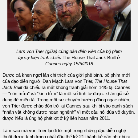
Lars von Trier (giữa) cùng dàn diễn viên của bộ phim
tại sự kiện trình chiếu
The House That Jack Built
ở
Cannes ngày 15/5/2018
Được cả khen ngợi lẫn chỉ trích của giới phê bình, bộ phim mới
của đạo diễn người Đan Mạch Lars von Trier,
The House That
Jack Built
đã chiếu ra mắt không tranh giải hôm 14/5 tại Cannes
— “nôn mửa” và “kinh tởm” là một số tính từ được khán giả sử
dụng để miêu tả. Trong một sự chuyển hướng đáng ngạc nhiên,
von Trier được chào đón trở lại Cannes sau khi bị vào danh sách
“nhân vật không được hoan nghênh” vì một câu nói đùa vô duyên,
được hiểu là ủng hộ phát xít ở kỳ liên hoan năm 2011.
Làm sao mà von Trier lại đi từ một trong những đạo diễn nghệ
thuật được kính trọng nhất đầu thế kỷ 21 thành kẻ gần như bị ra