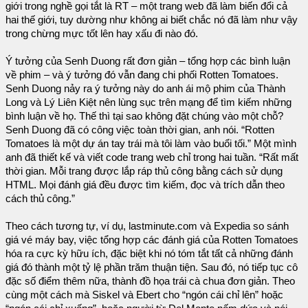
giới trong nghề gọi tắt là RT – một trang web đã làm biến đổi cả
hai thế giới, tuy dường như không ai biết chắc nó đã làm như vậy
trong chừng mực tốt lên hay xấu đi nào đó.
Ý tưởng của Senh Duong rất đơn giản – tổng hợp các bình luận
về phim – và ý tưởng đó vẫn đang chi phối Rotten Tomatoes.
Senh Duong nảy ra ý tưởng này do anh ái mộ phim của Thành
Long và Lý Liên Kiệt nên lùng sục trên mạng để tìm kiếm những
bình luận về họ. Thế thì tại sao không đặt chúng vào một chỗ?
Senh Duong đã có công việc toàn thời gian, anh nói. “Rotten
Tomatoes là một dự án tay trái mà tôi làm vào buổi tối.” Một mình
anh đã thiết kế và viết code trang web chỉ trong hai tuần. “Rất mất
thời gian. Mỗi trang được lắp ráp thủ công bằng cách sử dụng
HTML. Mọi đánh giá đều được tìm kiếm, đọc và trích dẫn theo
cách thủ công.”
Theo cách tương tự, ví dụ, lastminute.com và Expedia so sánh
giá vé máy bay, việc tổng hợp các đánh giá của Rotten Tomatoes
hóa ra cực kỳ hữu ích, đặc biệt khi nó tóm tắt tất cả những đánh
giá đó thành một tỷ lệ phần trăm thuận tiện. Sau đó, nó tiếp tục cô
đặc số điểm thêm nữa, thành đồ họa trái cà chua đơn giản. Theo
cùng một cách mà Siskel và Ebert cho “ngón cái chỉ lên” hoặc