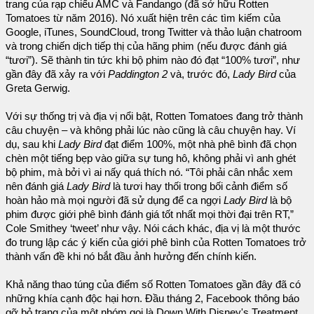
trang của rạp chiếu AMC và Fandango (đã sở hữu Rotten
Tomatoes từ năm 2016). Nó xuất hiện trên các tìm kiếm của
Google, iTunes, SoundCloud, trong Twitter và thảo luận chatroom
và trong chiến dịch tiếp thị của hãng phim (nếu được đánh giá
“tươi”). Sẽ thành tin tức khi bộ phim nào đó đạt “100% tươi”, như
gần đây đã xảy ra với
Paddington 2
và, trước đó,
Lady Bird
của
Greta Gerwig.
Với sự thống trị và địa vị nổi bật, Rotten Tomatoes đang trở thành
câu chuyện – và không phải lúc nào cũng là câu chuyện hay. Ví
dụ, sau khi
Lady Bird
đạt điểm 100%, một nhà phê bình đã chọn
chèn một tiếng bẹp vào giữa sự tung hô, không phải vì anh ghét
bộ phim, mà bởi vì ai nấy quá thích nó. “Tôi phải cân nhắc xem
nên đánh giá
Lady Bird
là tươi hay thối trong bối cảnh điểm số
hoàn hảo mà mọi người đã sử dụng để ca ngợi
Lady Bird
là bộ
phim được giới phê bình đánh giá tốt nhất mọi thời đại trên RT,”
Cole Smithey ‘tweet’ như vậy. Nói cách khác, địa vị là một thước
đo trung lập các ý kiến của giới phê bình của Rotten Tomatoes trở
thành vấn đề khi nó bắt đầu ảnh hưởng đến chính kiến.
Khả năng thao túng của điểm số Rotten Tomatoes gần đây đã có
những khía cạnh độc hại hơn. Đầu tháng 2, Facebook thông báo
gỡ bỏ trang của một nhóm gọi là Down With Disney's Treatment