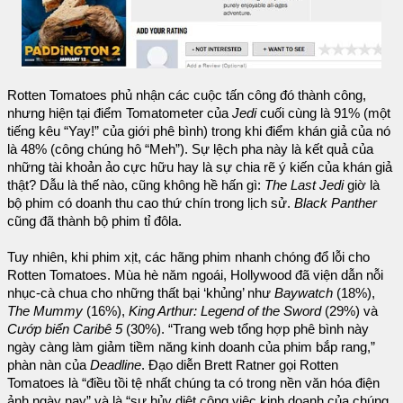
Rotten Tomatoes phủ nhận các cuộc tấn công đó thành công,
nhưng hiện tại điểm Tomatometer của
Jedi
cuối cùng là 91% (một
tiếng kêu “Yay!” của giới phê bình) trong khi điểm khán giả của nó
là 48% (công chúng hô “Meh”). Sự lệch pha này là kết quả của
những tài khoản ảo cực hữu hay là sự chia rẽ ý kiến của khán giả
thật? Dẫu là thế nào, cũng không hề hấn gì:
The Last Jedi
giờ là
bộ phim có doanh thu cao thứ chín trong lịch sử.
Black Panther
cũng đã thành bộ phim tỉ đôla.
Tuy nhiên, khi phim xịt, các hãng phim nhanh chóng đổ lỗi cho
Rotten Tomatoes. Mùa hè năm ngoái, Hollywood đã viện dẫn nỗi
nhục-cà chua cho những thất bại ‘khủng’ như
Baywatch
(18%),
The Mummy
(16%),
King Arthur: Legend of the Sword
(29%) và
Cướp biển Caribê 5
(30%). “Trang web tổng hợp phê bình này
ngày càng làm giảm tiềm năng kinh doanh của phim bắp rang,”
phàn nàn của
Deadline
. Đạo diễn Brett Ratner gọi Rotten
Tomatoes là “điều tồi tệ nhất chúng ta có trong nền văn hóa điện
ảnh ngày nay” và là “sự hủy diệt công việc kinh doanh của chúng