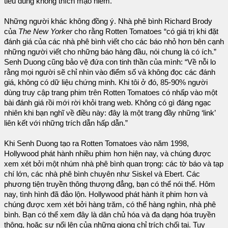
tiêu dùng không thích mạo hiểm.”
Những người khác không đồng ý. Nhà phê bình Richard Brody
của
The New Yorker
cho rằng Rotten Tomatoes “có giá trị khi đặt
đánh giá của các nhà phê bình viết cho các báo nhỏ hơn bên cạnh
những người viết cho những báo hàng đầu, nói chung là có ích.”
Senh Duong cũng bảo vệ đứa con tinh thần của mình: “Về nỗi lo
rằng mọi người sẽ chỉ nhìn vào điểm số và không đọc các đánh
giá, không có dữ liệu chứng minh. Khi tôi ở đó, 85-90% người
dùng truy cập trang phim trên Rotten Tomatoes có nhấp vào một
bài đánh giá rồi mới rời khỏi trang web. Không có gì đáng ngạc
nhiên khi bạn nghĩ về điều này: đây là một trang đầy những ‘link’
liên kết với những trích dẫn hấp dẫn.”
Khi Senh Duong tạo ra Rotten Tomatoes vào năm 1998,
Hollywood phát hành nhiều phim hơn hiện nay, và chúng được
xem xét bởi một nhúm nhà phê bình quan trọng: các tờ báo và tạp
chí lớn, các nhà phê bình chuyên như Siskel và Ebert. Các
phương tiện truyền thông thượng đẳng, bạn có thể nói thế. Hôm
nay, tình hình đã đảo lộn. Hollywood phát hành ít phim hơn và
chúng được xem xét bởi hàng trăm, có thể hàng nghìn, nhà phê
bình. Bạn có thể xem đây là dân chủ hóa và đa dạng hóa truyền
thông, hoặc sự nổi lên của những giọng chỉ trích chối tai. Tuy