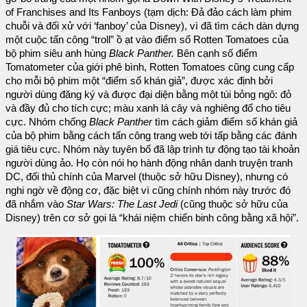
of Franchises and Its Fanboys (tạm dịch: Đả đảo cách làm phim
chuỗi và đối xử với ‘fanboy’ của Disney), vì đã tìm cách dàn dựng
một cuộc tấn công “troll” ồ ạt vào điểm số Rotten Tomatoes của
bộ phim siêu anh hùng
Black Panther.
Bên cạnh số điểm
Tomatometer của giới phê bình, Rotten Tomatoes cũng cung cấp
cho mỗi bộ phim một “điểm số khán giả”, được xác định bởi
người dùng đăng ký và được đại diện bằng một túi bỏng ngô: đỏ
và đầy đủ cho tích cực; màu xanh lá cây và nghiêng đổ cho tiêu
cực. Nhóm chống
Black Panther
tìm cách giảm điểm số khán giả
của bộ phim bằng cách tấn công trang web tới tấp bằng các đánh
giá tiêu cực. Nhóm này tuyên bố đã lập trình tự động tạo tài khoản
người dùng ảo. Họ còn nói họ hành động nhân danh truyện tranh
DC, đối thủ chính của Marvel (thuộc sở hữu Disney), nhưng có
nghi ngờ về động cơ, đặc biệt vì cũng chính nhóm này trước đó
đã nhắm vào
Star Wars: The Last Jedi
(cũng thuộc sở hữu của
Disney) trên cơ sở gọi là “khái niệm chiến binh công bằng xã hội”.