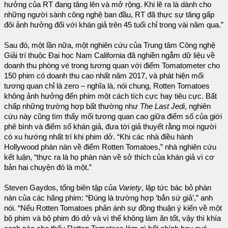
hưởng của RT đang tăng lên và mở rộng. Khi lẽ ra là dành cho
những người sành công nghệ ban đầu, RT đã thực sự tăng gấp
đôi ảnh hưởng đối với khán giả trên 45 tuổi chỉ trong vài năm qua.”
Sau đó, một lần nữa, một nghiên cứu của Trung tâm Công nghệ
Giải trí thuộc Đại học Nam California đã nghiền ngẫm dữ liệu về
doanh thu phòng vé trong tương quan với điểm Tomatometer cho
150 phim có doanh thu cao nhất năm 2017, và phát hiện mối
tương quan chỉ là zero – nghĩa là, nói chung, Rotten Tomatoes
không ảnh hưởng đến phim một cách tích cực hay tiêu cực. Bất
chấp những trường hợp bất thường như
The Last Jedi
, nghiên
cứu này cũng tìm thấy mối tương quan cao giữa điểm số của giới
phê bình và điểm số khán giả, đưa tới giả thuyết rằng mọi người
có xu hướng nhất trí khi phim dở. “Khi các nhà điều hành
Hollywood phàn nàn về điểm Rotten Tomatoes,” nhà nghiên cứu
kết luận, “thực ra là họ phàn nàn về sở thích của khán giả vì cơ
bản hai chuyện đó là một.”
Steven Gaydos, tổng biên tập của
Variety
, lập tức bác bỏ phàn
nàn của các hãng phim: “Đúng là trường hợp ‘bắn sứ giả’,” anh
nói. “Nếu Rotten Tomatoes phản ánh sự đồng thuận ý kiến về một
bộ phim và bộ phim đó dở và vì thế không làm ăn tốt, vậy thì khía