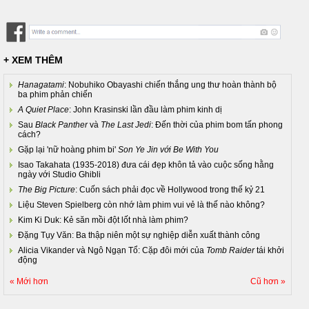
+ XEM THÊM
Hanagatami
: Nobuhiko Obayashi chiến thắng ung thư hoàn thành bộ
ba phim phản chiến
A Quiet Place
: John Krasinski lần đầu làm phim kinh dị
Sau
Black Panther
và
The Last Jedi
: Đến thời của phim bom tấn phong
cách?
Gặp lại 'nữ hoàng phim bi'
Son Ye Jin với Be With You
Isao Takahata (1935-2018) đưa cái đẹp khôn tả vào cuộc sống hằng
ngày với Studio Ghibli
The Big Picture
: Cuốn sách phải đọc về Hollywood trong thế kỷ 21
Liệu Steven Spielberg còn nhớ làm phim vui vẻ là thế nào không?
Kim Ki Duk: Kẻ săn mồi đột lốt nhà làm phim?
Đặng Tụy Văn: Ba thập niên một sự nghiệp diễn xuất thành công
Alicia Vikander và Ngô Ngạn Tổ: Cặp đôi mới của
Tomb Raider
tái khởi
động
« Mới hơn
Cũ hơn »