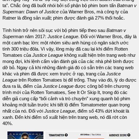
ta”. Chắc ông đã buốt nhói bởi số phận bộ phim bom tấn
Batman v
Superman: Dawn of Justice
của Warner Bros, mà công ty của
Ratner là đồng sản xuất; phim được đánh giá 27% thối hoắc.
Tình hình trở nên sôi sục với bộ phim tiếp theo sau
Batman v
Superman
năm 2017:
Justice League
. Đối với Warner Bros, đây là
một canh bạc lớn: một nhóm siêu anh hùng có ngân sách ước
tính 300 triệu đôla. Vì vậy, lông mày đã cau lại khi điểm Rotten
Tomatoes của
Justice League
không xuất hiện trên trang web như
mong đợi, khi lệnh cấm vận đánh giá của các nhà phê bình được
dỡ bỏ. Ngay cả khi những đánh giá đó có sẵn trên các trang web
khác và phim đã được xem trước ở rạp, trang của
Justice
League
trên Rotten Tomatoes bị để trống. Thay vào đó, lý do được
đưa ra là, điểm của
Justice League
được công bố trên chương
trình mới của Rotten Tomatoes, See It Or Skip It, trong đó các
diễn giả cung cấp “bối cảnh và trò chuyện” xung quanh bộ phim
khoảng một tuần trước khi tiết lộ điểm Tomatometer quan trọng
nhất của nó. Đối với
Justice League
, điểm số 43% dứt khoát là
xanh. Đến khi điểm số xuất hiện trên trang web, nó đã rớt còn
40%.