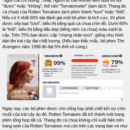
“ngón cái chỉ xuống”, hoặc người từ Del Monte nếm dứa và nói
“được” hoặc “không”, thế nên “Tomatometer” (tạm dịch: Thang đo
cà chua) của Rotten Tomatoes tách phim thành “tươi” hoặc “thối”.
Nếu có ít nhất 60% bài đánh giá một bộ phim là tích cực, thì phim
được xếp loại “tươi”, biểu thị bằng quả cà chua chín đỏ. Dưới 60%
là “thối”, biểu thị bằng dấu bẹp (tiếng ném cà chua) màu xanh lá
cây. Trên 75% bạn được cấp “chứng nhận tươi”, giống như hình
dán lên trái cây đạt chất lượng. (Nếu bạn thắc mắc, bộ phim
The
Avengers
năm 1998 đó đạt 5% thối vô cùng.)
Ngày nay, các bộ phim được cho sống hay phải chết bởi sự chín
muồi của trái cây ảo đó. Rotten Tomatoes đã trở thành một trang
phim tổng hợp tất cả. Thang đo cà chua không chỉ xuất hiện trên
trang web của Rotten Tomatoes mà còn trên các trang bán vé như