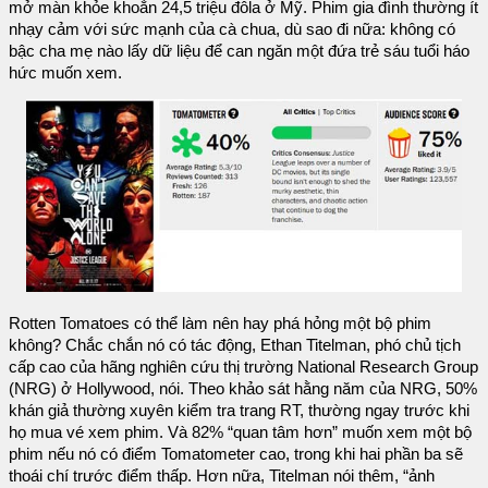
mở màn khỏe khoắn 24,5 triệu đôla ở Mỹ. Phim gia đình thường ít
nhạy cảm với sức mạnh của cà chua, dù sao đi nữa: không có
bậc cha mẹ nào lấy dữ liệu để can ngăn một đứa trẻ sáu tuổi háo
hức muốn xem.
Rotten Tomatoes có thể làm nên hay phá hỏng một bộ phim
không? Chắc chắn nó có tác động, Ethan Titelman, phó chủ tịch
cấp cao của hãng nghiên cứu thị trường National Research Group
(NRG) ở Hollywood, nói. Theo khảo sát hằng năm của NRG, 50%
khán giả thường xuyên kiểm tra trang RT, thường ngay trước khi
họ mua vé xem phim. Và 82% “quan tâm hơn” muốn xem một bộ
phim nếu nó có điểm Tomatometer cao, trong khi hai phần ba sẽ
thoái chí trước điểm thấp. Hơn nữa, Titelman nói thêm, “ảnh