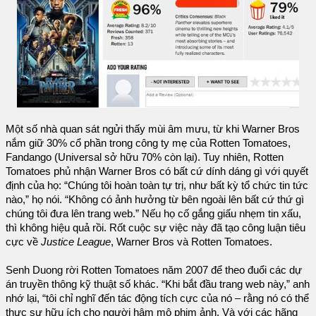
Một số nhà quan sát ngửi thấy mùi âm mưu, từ khi Warner Bros
nắm giữ 30% cổ phần trong công ty mẹ của Rotten Tomatoes,
Fandango (Universal sở hữu 70% còn lại). Tuy nhiên, Rotten
Tomatoes phủ nhận Warner Bros có bất cứ dính dáng gì với quyết
định của họ: “Chúng tôi hoàn toàn tự trị, như bất kỳ tổ chức tin tức
nào,” họ nói. “Không có ảnh hưởng từ bên ngoài lên bất cứ thứ gì
chúng tôi đưa lên trang web.” Nếu họ cố gắng giấu nhẹm tin xấu,
thì không hiệu quả rồi. Rốt cuộc sự việc này đã tạo công luận tiêu
cực về
Justice League
, Warner Bros và Rotten Tomatoes.
Senh Duong rời Rotten Tomatoes năm 2007 để theo đuổi các dự
án truyền thông kỹ thuật số khác. “Khi bắt đầu trang web này,” anh
nhớ lại, “tôi chỉ nghĩ đến tác động tích cực của nó – rằng nó có thể
thực sự hữu ích cho người hâm mộ phim ảnh. Và với các hãng