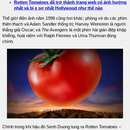
Rotten Tomatoes đã trở thành trang web có ảnh hưởng
nhất và bị e sợ nhất Hollywood như thế nào
Thế giới điện ảnh năm 1998 cũng hơi khác: phòng vé do các phim
thiên thạch và Adam Sandler thống trị; Harvey Weinstein là người
thắng giải Oscar; và
The Avengers
là một phim hài gián điệp khập
khiễng, hoài niệm với Ralph Fiennes và Uma Thurman đóng
chính.
Chính trong khí hậu đó Senh Duong tung ra Rotten Tomatoes –