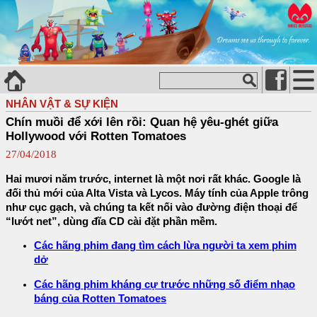
NHÂN VẬT & SỰ KIỆN
Chín muồi để xới lên rồi: Quan hệ yêu-ghét giữa
Hollywood với Rotten Tomatoes
27/04/2018
Hai mươi năm trước, internet là một nơi rất khác. Google là
đối thủ mới của Alta Vista và Lycos. Máy tính của Apple trông
như cục gạch, và chúng ta kết nối vào đường điện thoại để
“lướt net”, dùng đĩa CD cài đặt phần mềm.
Các hãng phim đang tìm cách lừa người ta xem phim
dở
Các hãng phim kháng cự trước những số điểm nhạo
báng của Rotten Tomatoes