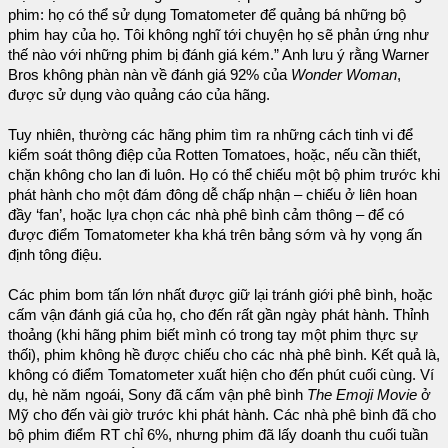
phim: họ có thể sử dụng Tomatometer để quảng bá những bộ
phim hay của họ. Tôi không nghĩ tới chuyện họ sẽ phản ứng như
thế nào với những phim bị đánh giá kém.” Anh lưu ý rằng Warner
Bros không phàn nàn về đánh giá 92% của
Wonder Woman
,
được sử dụng vào quảng cáo của hãng.
Tuy nhiên, thường các hãng phim tìm ra những cách tinh vi để
kiểm soát thông điệp của Rotten Tomatoes, hoặc, nếu cần thiết,
chặn không cho lan đi luôn. Họ có thể chiếu một bộ phim trước khi
phát hành cho một đám đông dễ chấp nhận – chiếu ở liên hoan
đầy ‘fan’, hoặc lựa chọn các nhà phê bình cảm thông – để có
được điểm Tomatometer kha khá trên bảng sớm và hy vọng ấn
định tông điệu.
Các phim bom tấn lớn nhất được giữ lại tránh giới phê bình, hoặc
cấm vận đánh giá của họ, cho đến rất gần ngày phát hành. Thỉnh
thoảng (khi hãng phim biết mình có trong tay một phim thực sự
thối), phim không hề được chiếu cho các nhà phê bình. Kết quả là,
không có điểm Tomatometer xuất hiện cho đến phút cuối cùng. Ví
dụ, hè năm ngoái, Sony đã cấm vận phê bình
The Emoji Movie
ở
Mỹ cho đến vài giờ trước khi phát hành. Các nhà phê bình đã cho
bộ phim điểm RT chỉ 6%, nhưng phim đã lấy doanh thu cuối tuần