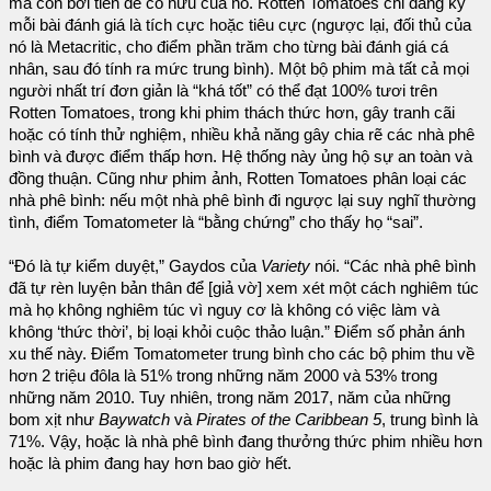
mà còn bởi tiền đề cố hữu của nó. Rotten Tomatoes chỉ đăng ký
mỗi bài đánh giá là tích cực hoặc tiêu cực (ngược lại, đối thủ của
nó là Metacritic, cho điểm phần trăm cho từng bài đánh giá cá
nhân, sau đó tính ra mức trung bình). Một bộ phim mà tất cả mọi
người nhất trí đơn giản là “khá tốt” có thể đạt 100% tươi trên
Rotten Tomatoes, trong khi phim thách thức hơn, gây tranh cãi
hoặc có tính thử nghiệm, nhiều khả năng gây chia rẽ các nhà phê
bình và được điểm thấp hơn. Hệ thống này ủng hộ sự an toàn và
đồng thuận. Cũng như phim ảnh, Rotten Tomatoes phân loại các
nhà phê bình: nếu một nhà phê bình đi ngược lại suy nghĩ thường
tình, điểm Tomatometer là “bằng chứng” cho thấy họ “sai”.
“Đó là tự kiểm duyệt,” Gaydos của
Variety
nói. “Các nhà phê bình
đã tự rèn luyện bản thân để [giả vờ] xem xét một cách nghiêm túc
mà họ không nghiêm túc vì nguy cơ là không có việc làm và
không ‘thức thời’, bị loại khỏi cuộc thảo luận.” Điểm số phản ánh
xu thế này. Điểm Tomatometer trung bình cho các bộ phim thu về
hơn 2 triệu đôla là 51% trong những năm 2000 và 53% trong
những năm 2010. Tuy nhiên, trong năm 2017, năm của những
bom xịt như
Baywatch
và
Pirates of the Caribbean 5
, trung bình là
71%. Vậy, hoặc là nhà phê bình đang thưởng thức phim nhiều hơn
hoặc là phim đang hay hơn bao giờ hết.