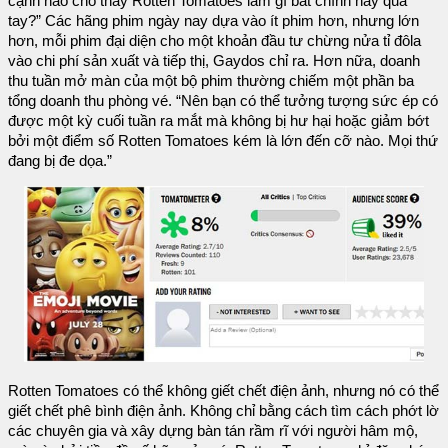
cạnh nào cho thấy Rotten Tomatoes làm gì bất chính hay quá
tay?” Các hãng phim ngày nay dựa vào ít phim hơn, nhưng lớn
hơn, mỗi phim đại diện cho một khoản đầu tư chừng nửa tỉ đôla
vào chi phí sản xuất và tiếp thị, Gaydos chỉ ra. Hơn nữa, doanh
thu tuần mở màn của một bộ phim thường chiếm một phần ba
tổng doanh thu phòng vé. “Nên bạn có thể tưởng tượng sức ép có
được một kỳ cuối tuần ra mắt mà không bị hư hại hoặc giảm bớt
bởi một điểm số Rotten Tomatoes kém là lớn đến cỡ nào. Mọi thứ
đang bị đe dọa.”
Rotten Tomatoes có thể không giết chết điện ảnh, nhưng nó có thể
giết chết phê bình điện ảnh. Không chỉ bằng cách tìm cách phớt lờ
các chuyên gia và xây dựng bàn tán rầm rĩ với người hâm mộ,