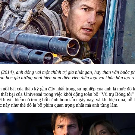
w
(2014), anh đóng vai một chính trị gia nhát gan, hay than vãn buộc p
a học giả tưởng phát hiện nam diễn viên diễn loại vai khác hẳn tạo ra
nổi bật của thập kỷ gần đây nhất trong sự nghiệp của anh là mức độ 
 thất bại của Universal trong việc khởi động toàn bộ “Vũ trụ Bóng tối”
 huyết hiếm có trong bối cảnh bom tấn ngày nay, và khi hiệu quả, nỗ 
úc này như thể đó là bộ phim quan trọng nhất mà anh từng làm.