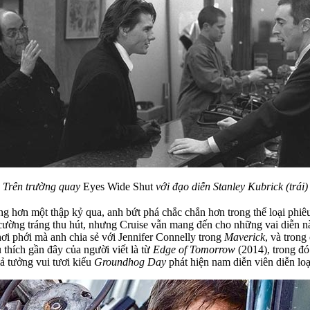
Trên trường quay
Eyes Wide Shut
với đạo diễn Stanley Kubrick (trái)
ng hơn một thập kỷ qua, anh bứt phá chắc chắn hơn trong thể loại phiê
ường tráng thu hút, nhưng Cruise vẫn mang đến cho những vai diễn này 
hơi phới mà anh chia sẻ với Jennifer Connelly trong
Maverick
, và trong
 thích gần đây của người viết là từ
Edge of Tomorrow
(2014), trong đó
ả tưởng vui tươi kiểu
Groundhog Day
phát hiện nam diễn viên diễn loại