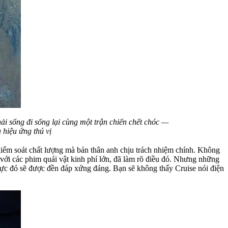
hải sống đi sống lại cùng một trận chiến chết chóc —
 hiệu ứng thú vị
kiểm soát chất lượng mà bản thân anh chịu trách nhiệm chính. Không
 với các phim quái vật kinh phí lớn, đã làm rõ điều đó. Nhưng những
lực đó sẽ được đền đáp xứng đáng. Bạn sẽ không thấy Cruise nói điện