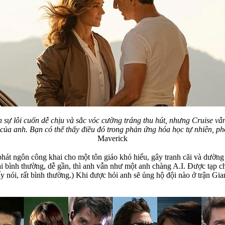
sự lôi cuốn dễ chịu và sắc vóc cường tráng thu hút, nhưng Cruise vẫ
g của anh. Bạn có thể thấy điều đó trong phản ứng hóa học tự nhiên, p
Maverick
át ngôn công khai cho một tôn giáo khó hiểu, gây tranh cãi và dường 
ai bình thường, dễ gần, thì anh vẫn như một anh chàng A.I. Được tạp c
y nói, rất bình thường.) Khi được hỏi anh sẽ ủng hộ đội nào ở trận Gi