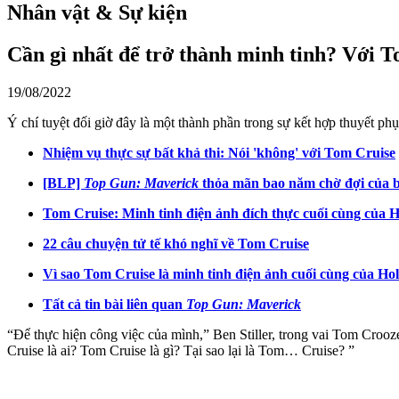
Nhân vật & Sự kiện
Cần gì nhất để trở thành minh tinh? Với T
19/08/2022
Ý chí tuyệt đối giờ đây là một thành phần trong sự kết hợp thuyết ph
Nhiệm vụ thực sự bất khả thi: Nói 'không' với Tom Cruise
[BLP]
Top Gun: Maverick
thỏa mãn bao năm chờ đợi của b
Tom Cruise: Minh tinh điện ảnh đích thực cuối cùng của 
22 câu chuyện tử tế khó nghĩ về Tom Cruise
Vì sao Tom Cruise là minh tinh điện ảnh cuối cùng của Ho
Tất cả tin bài liên quan
Top Gun: Maverick
“Để thực hiện công việc của mình,” Ben Stiller, trong vai Tom Croo
Cruise là ai? Tom Cruise là gì? Tại sao lại là Tom… Cruise? ”