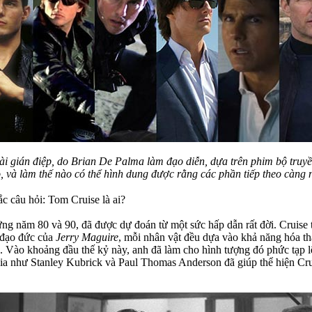
tài gián điệp, do Brian De Palma làm đạo diễn, dựa trên phim bộ truy
o, và làm thế nào có thể hình dung được rằng các phần tiếp theo càng
c câu hỏi: Tom Cruise là ai?
ững năm 80 và 90, đã được dự đoán từ một sức hấp dẫn rất đời. Cruise t
 đạo đức của
Jerry Maguire
, mỗi nhân vật đều dựa vào khả năng hóa t
Vào khoảng đầu thế kỷ này, anh đã làm cho hình tượng đó phức tạp lê
gia như Stanley Kubrick và Paul Thomas Anderson đã giúp thể hiện Cr