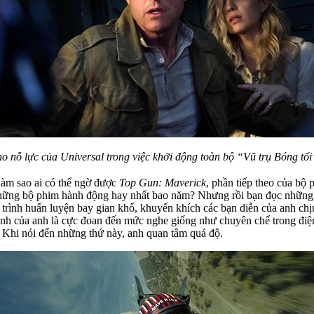
ho nỗ lực của Universal trong việc khởi động toàn bộ “Vũ trụ Bóng tối”
Làm sao ai có thể ngờ được
Top Gun: Maverick
, phần tiếp theo của bộ
những bộ phim hành động hay nhất bao năm? Nhưng rồi bạn đọc những t
uá trình huấn luyện bay gian khổ, khuyến khích các bạn diễn của anh ch
ảnh của anh là cực đoan đến mức nghe giống như chuyên chế trong điệ
. Khi nói đến những thứ này, anh quan tâm quá độ.