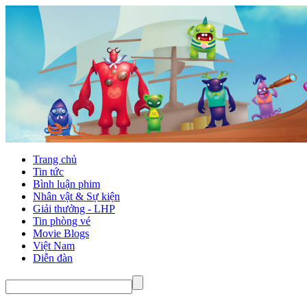
Trang chủ
Tin tức
Bình luận phim
Nhân vật & Sự kiện
Giải thưởng - LHP
Tin phòng vé
Movie Blogs
Việt Nam
Diễn đàn