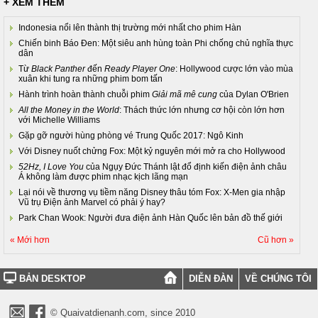
+ XEM THÊM
Indonesia nổi lên thành thị trường mới nhất cho phim Hàn
Chiến binh Báo Đen: Một siêu anh hùng toàn Phi chống chủ nghĩa thực
dân
Từ
Black Panther
đến
Ready Player One
: Hollywood cược lớn vào mùa
xuân khi tung ra những phim bom tấn
Hành trình hoàn thành chuỗi phim
Giải mã mê cung
của Dylan O'Brien
All the Money in the World
: Thách thức lớn nhưng cơ hội còn lớn hơn
với Michelle Williams
Gặp gỡ người hùng phòng vé Trung Quốc 2017: Ngô Kinh
Với Disney nuốt chửng Fox: Một kỷ nguyên mới mở ra cho Hollywood
52Hz, I Love You
của Ngụy Đức Thánh lật đổ định kiến điện ảnh châu
Á không làm được phim nhạc kịch lãng mạn
Lại nói về thương vụ tiềm năng Disney thâu tóm Fox: X-Men gia nhập
Vũ trụ Điện ảnh Marvel có phải ý hay?
Park Chan Wook: Người đưa điện ảnh Hàn Quốc lên bản đồ thế giới
« Mới hơn
Cũ hơn »
BẢN DESKTOP
DIỄN ĐÀN
VỀ CHÚNG TÔI
© Quaivatdienanh.com, since 2010