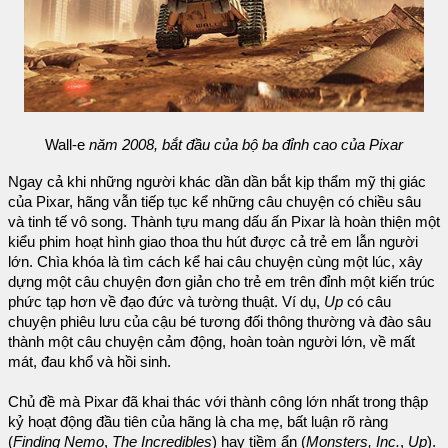
Wall-e
năm 2008, bắt đầu của bộ ba đỉnh cao của Pixar
Ngay cả khi những người khác dần dần bắt kịp thẩm mỹ thị giác
của Pixar, hãng vẫn tiếp tục kể những câu chuyện có chiều sâu
và tinh tế vô song. Thành tựu mang dấu ấn Pixar là hoàn thiện một
kiểu phim hoạt hình giao thoa thu hút được cả trẻ em lẫn người
lớn. Chìa khóa là tìm cách kể hai câu chuyện cùng một lúc, xây
dựng một câu chuyện đơn giản cho trẻ em trên đỉnh một kiến trúc
phức tạp hơn về đạo đức và tường thuật. Ví dụ,
Up
có câu
chuyện phiêu lưu của cậu bé tương đối thông thường và đào sâu
thành một câu chuyện cảm động, hoàn toàn người lớn, về mất
mát, đau khổ và hồi sinh.
Chủ đề mà Pixar đã khai thác với thành công lớn nhất trong thập
kỷ hoạt động đầu tiên của hãng là cha mẹ, bất luận rõ ràng
(
Finding Nemo
,
The Incredibles
) hay tiềm ẩn (
Monsters, Inc.
,
Up
).