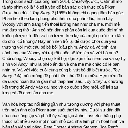
Trong cuốn sách của ông năm 2014,
Creativity, Inc.
, Catmull mô
tả tập phim đó là “lò tôi luyện để bản sắc đích thực của Pixar
được hun đúc.”
Toy Story 2
(1999) không chỉ ngang tầm bản gốc.
Phần tiếp theo làm phong phú thêm cho phần đầu, trình bày
Woody với tình trạng tiến thoái lưỡng nan như cha mẹ, mới mẻ
mà đương thời: Anh có nên dành phần còn lại của cuộc đời mình
không được sờ đến và tinh tươm trên kệ của một người sưu tầm
đồ chơi cổ không? Hay anh nên trở lại để được chơi đùa yêu
thương với một cậu bé bê bối (đầu phim, Andy đã vô tình làm
cánh tay của Woody rời ra) rốt cuộc sẽ lớn lên và vứt bỏ anh?
Cuối cùng, Woody chọn sự kết hợp lộn xộn của niềm vui và sự hy
sinh với Andy, như là phép ẩn dụ về cha mẹ mà chắc có lẽ bạn
nhìn ra. Và với việc cuối cùng cũng bị vứt bỏ đã biết trước,
Toy
Story 2
đặt nền móng để phát triển chủ đề hơn nữa. Hẹn ước đó
đã được hoàn thành gần một thập niên sau,
Toy Story 3
, chương
kết trong đó Andy vào đại học và có cuộc sống mới, để lại sau
lưng cả đồ chơi lẫn cha mẹ.
Văn hóa hợp tác nổi tiếng gần như tương đương với phép thuật
trên màn ảnh của Pixar trong suốt thời kỳ này. Dưới sự dẫn dắt
của nhà sáng lập và phù thủy sáng tạo John Lasseter, hãng phụ
thuộc rất nhiều vào một nhóm nhỏ các nhà làm phim hoạt hình và
biên tập viên tài năng: Pete Docter, Andrew Stanton, Joe Ranft,