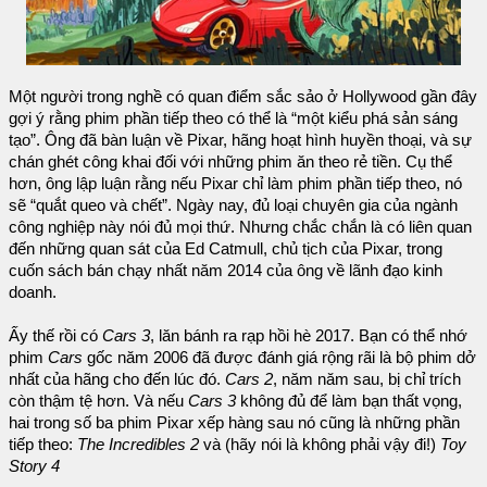
Một người trong nghề có quan điểm sắc sảo ở Hollywood gần đây
gợi ý rằng phim phần tiếp theo có thể là “một kiểu phá sản sáng
tạo”. Ông đã bàn luận về Pixar, hãng hoạt hình huyền thoại, và sự
chán ghét công khai đối với những phim ăn theo rẻ tiền. Cụ thể
hơn, ông lập luận rằng nếu Pixar chỉ làm phim phần tiếp theo, nó
sẽ “quắt queo và chết”. Ngày nay, đủ loại chuyên gia của ngành
công nghiệp này nói đủ mọi thứ. Nhưng chắc chắn là có liên quan
đến những quan sát của Ed Catmull, chủ tịch của Pixar, trong
cuốn sách bán chạy nhất năm 2014 của ông về lãnh đạo kinh
doanh.
Ấy thế rồi có
Cars 3
, lăn bánh ra rạp hồi hè 2017. Bạn có thể nhớ
phim
Cars
gốc năm 2006 đã được đánh giá rộng rãi là bộ phim dở
nhất của hãng cho đến lúc đó.
Cars 2
, năm năm sau, bị chỉ trích
còn thậm tệ hơn. Và nếu
Cars 3
không đủ để làm bạn thất vọng,
hai trong số ba phim Pixar xếp hàng sau nó cũng là những phần
tiếp theo:
The Incredibles 2
và (hãy nói là không phải vậy đi!)
Toy
Story 4