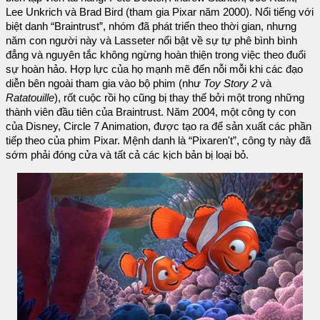
Lee Unkrich và Brad Bird (tham gia Pixar năm 2000). Nổi tiếng với
biệt danh “Braintrust”, nhóm đã phát triển theo thời gian, nhưng
năm con người này và Lasseter nổi bật về sự tự phê bình bình
đẳng và nguyên tắc không ngừng hoàn thiện trong việc theo đuổi
sự hoàn hảo. Hợp lực của họ mạnh mẽ đến nỗi mỗi khi các đạo
diễn bên ngoài tham gia vào bộ phim (như
Toy Story 2
và
Ratatouille
), rốt cuộc rồi họ cũng bị thay thế bởi một trong những
thành viên đầu tiên của Braintrust. Năm 2004, một công ty con
của Disney, Circle 7 Animation, được tạo ra để sản xuất các phần
tiếp theo của phim Pixar. Mệnh danh là “Pixaren't”, công ty này đã
sớm phải đóng cửa và tất cả các kịch bản bị loại bỏ.