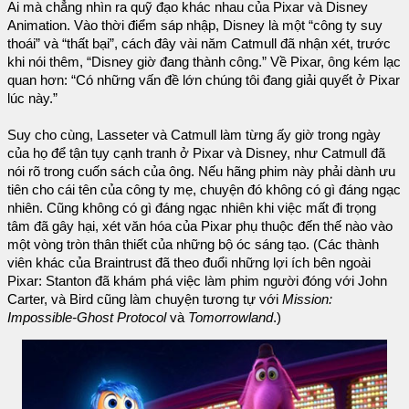
Ai mà chẳng nhìn ra quỹ đạo khác nhau của Pixar và Disney
Animation. Vào thời điểm sáp nhập, Disney là một “công ty suy
thoái” và “thất bại”, cách đây vài năm Catmull đã nhận xét, trước
khi nói thêm, “Disney giờ đang thành công.” Về Pixar, ông kém lạc
quan hơn: “Có những vấn đề lớn chúng tôi đang giải quyết ở Pixar
lúc này.”
Suy cho cùng, Lasseter và Catmull làm từng ấy giờ trong ngày
của họ để tận tụy cạnh tranh ở Pixar và Disney, như Catmull đã
nói rõ trong cuốn sách của ông. Nếu hãng phim này phải dành ưu
tiên cho cái tên của công ty mẹ, chuyện đó không có gì đáng ngạc
nhiên. Cũng không có gì đáng ngạc nhiên khi việc mất đi trọng
tâm đã gây hại, xét văn hóa của Pixar phụ thuộc đến thế nào vào
một vòng tròn thân thiết của những bộ óc sáng tạo. (Các thành
viên khác của Braintrust đã theo đuổi những lợi ích bên ngoài
Pixar: Stanton đã khám phá việc làm phim người đóng với John
Carter, và Bird cũng làm chuyện tương tự với
Mission:
Impossible-Ghost Protocol
và
Tomorrowland
.)