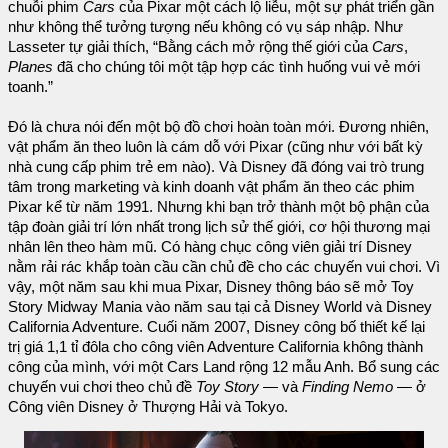
chuỗi phim
Cars
của Pixar một cách lộ liễu, một sự phát triển gần
như không thể tưởng tượng nếu không có vụ sáp nhập. Như
Lasseter tự giải thích, “Bằng cách mở rộng thế giới của
Cars
,
Planes
đã cho chúng tôi một tập hợp các tình huống vui vẻ mới
toanh.”
Đó là chưa nói đến một bộ đồ chơi hoàn toàn mới. Đương nhiên,
vật phẩm ăn theo luôn là cám dỗ với Pixar (cũng như với bất kỳ
nhà cung cấp phim trẻ em nào). Và Disney đã đóng vai trò trung
tâm trong marketing và kinh doanh vật phẩm ăn theo các phim
Pixar kể từ năm 1991. Nhưng khi bạn trở thành một bộ phận của
tập đoàn giải trí lớn nhất trong lịch sử thế giới, cơ hội thương mại
nhân lên theo hàm mũ. Có hàng chục công viên giải trí Disney
nằm rải rác khắp toàn cầu cần chủ đề cho các chuyến vui chơi. Vì
vậy, một năm sau khi mua Pixar, Disney thông báo sẽ mở Toy
Story Midway Mania vào năm sau tại cả Disney World và Disney
California Adventure. Cuối năm 2007, Disney công bố thiết kế lại
trị giá 1,1 tỉ đôla cho công viên Adventure California không thành
công của mình, với một Cars Land rộng 12 mẫu Anh. Bổ sung các
chuyến vui chơi theo chủ đề
Toy Story
— và
Finding Nemo
— ở
Công viên Disney ở Thượng Hải và Tokyo.