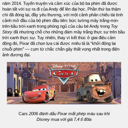
năm 2014. Tuyến truyện và cảm xúc của bộ ba phim đã được
hoàn tất với sự ra đi của Andy để lên đại học. Phần thứ ba thậm
chí đã đóng lại, đầy yêu thương, với một cảnh phản chiếu tài tình
cảnh mở đầu của bộ phim đầu tiên: bức tường mây trắng-mịn-
trên-bầu trời-xanh trong phòng ngủ của cậu bé Andy trong
Toy
Story
đã nhường chỗ cho những đám mây trắng thực sự trên bầu
trời xanh thực sự. Tuy nhiên, thay vì kết thúc ở giai điệu cảm
động đó, Pixar đã chọn lựa cái được miêu tả là “khởi động lại
chuỗi phim” — cụm từ chắc chắn gây thất vọng nhất trong điện
ảnh đương đại.
Cars
2006 đánh dấu Pixar mất phép màu sau khi
Disney mua với giá 7,4 tỉ đôla