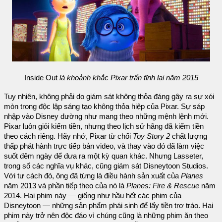
Inside Out
là khoảnh khắc Pixar trấn tĩnh lại năm 2015
Tuy nhiên, không phải do giám sát không thỏa đáng gây ra sự xói
mòn trong độc lập sáng tạo không thỏa hiệp của Pixar. Sự sáp
nhập vào Disney dường như mang theo những mệnh lệnh mới.
Pixar luôn giỏi kiếm tiền, nhưng theo lịch sử hãng đã kiếm tiền
theo cách riêng. Hãy nhớ, Pixar từ chối
Toy Story 2
chất lượng
thấp phát hành trực tiếp bản video, và thay vào đó đã làm việc
suốt đêm ngày để đưa ra một kỳ quan khác. Nhưng Lasseter,
trong số các nghĩa vụ khác, cũng giám sát Disneytoon Studios.
Với tư cách đó, ông đã từng là điều hành sản xuất của
Planes
năm 2013 và phần tiếp theo của nó là
Planes: Fire & Rescue
năm
2014. Hai phim này — giống như hầu hết các phim của
Disneytoon — những sản phẩm phái sinh để lấy tiền trơ tráo. Hai
phim này trở nên độc đáo vì chúng cũng là những phim ăn theo