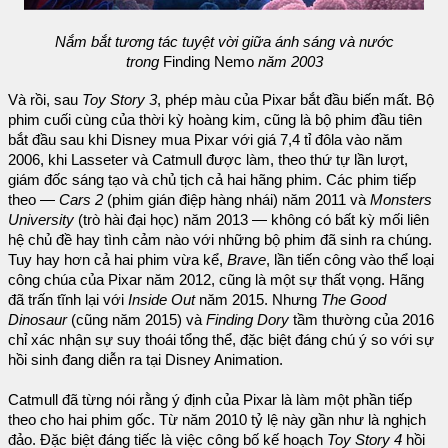
Nắm bắt tương tác tuyệt vời giữa ánh sáng và nước
trong
Finding Nemo
năm 2003
Và rồi, sau
Toy Story 3
, phép màu của Pixar bắt đầu biến mất. Bộ
phim cuối cùng của thời kỳ hoàng kim, cũng là bộ phim đầu tiên
bắt đầu sau khi Disney mua Pixar với giá 7,4 tỉ đôla vào năm
2006, khi Lasseter và Catmull được làm, theo thứ tự lần lượt,
giám đốc sáng tạo và chủ tịch cả hai hãng phim. Các phim tiếp
theo —
Cars 2
(phim gián điệp hàng nhái) năm 2011 và
Monsters
University
(trò hài đại học) năm 2013 — không có bất kỳ mối liên
hệ chủ đề hay tình cảm nào với những bộ phim đã sinh ra chúng.
Tuy hay hơn cả hai phim vừa kể,
Brave
, lần tiến công vào thể loại
công chúa của Pixar năm 2012, cũng là một sự thất vọng. Hãng
đã trấn tĩnh lại với
Inside Out
năm 2015. Nhưng
The Good
Dinosaur
(cũng năm 2015) và
Finding Dory
tầm thường của 2016
chỉ xác nhận sự suy thoái tổng thể, đặc biệt đáng chú ý so với sự
hồi sinh đang diễn ra tại Disney Animation.
Catmull đã từng nói rằng ý định của Pixar là làm một phần tiếp
theo cho hai phim gốc. Từ năm 2010 tỷ lệ này gần như là nghịch
đảo. Đặc biệt đáng tiếc là việc công bố kế hoạch
Toy Story 4
hồi