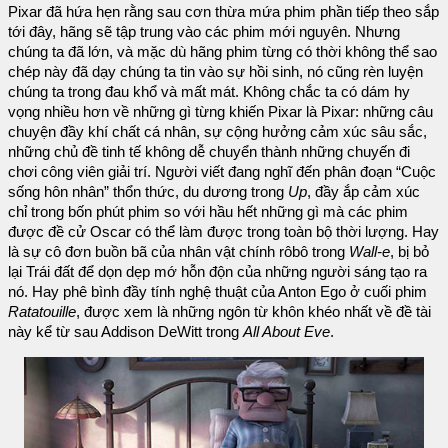
Pixar đã hứa hẹn rằng sau cơn thừa mứa phim phần tiếp theo sắp
tới đây, hãng sẽ tập trung vào các phim mới nguyên. Nhưng
chúng ta đã lớn, và mặc dù hãng phim từng có thời không thể sao
chép này đã dạy chúng ta tin vào sự hồi sinh, nó cũng rèn luyện
chúng ta trong đau khổ và mất mát. Không chắc ta có dám hy
vọng nhiều hơn về những gì từng khiến Pixar là Pixar: những câu
chuyện đầy khí chất cá nhân, sự cộng hưởng cảm xúc sâu sắc,
những chủ đề tinh tế không dễ chuyển thành những chuyến đi
chơi công viên giải trí. Người viết đang nghĩ đến phân đoạn “Cuộc
sống hôn nhân” thổn thức, du dương trong
Up
, đầy ắp cảm xúc
chỉ trong bốn phút phim so với hầu hết những gì mà các phim
được đề cử Oscar có thể làm được trong toàn bộ thời lượng. Hay
là sự cô đơn buồn bã của nhân vật chính rôbô trong
Wall-e
, bị bỏ
lại Trái đất để dọn dẹp mớ hỗn độn của những người sáng tạo ra
nó. Hay phê bình đầy tính nghệ thuật của Anton Ego ở cuối phim
Ratatouille
, được xem là những ngôn từ khôn khéo nhất về đề tài
này kể từ sau Addison DeWitt trong
All About Eve
.