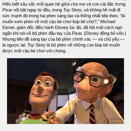
Hiểu biết sâu sắc mối quan hệ giữa cha mẹ và con cái đặc trưng
Pixar nổi bật ngay từ đầu, trong
Toy Story
, và không hề mất đi
sức mạnh đó trong hai phim sáng tạo và thống nhất tiếp theo. “Ai
muốn xem phim về một cậu bé chơi búp bê chứ?,” Michael
Eisner, giám đốc điều hành Disney lúc đó, đã hỏi một cách ngớ
ngẩn khi nói về bộ phim đầu tay của Pixar. (Disney đồng bỏ vốn.)
Nhưng tiền đề sáng tạo của bộ phim chính xác — và chủ yếu —
là ngược lại:
Toy Story
là bộ phim về những con búp bê muốn
được một cậu bé chơi với chúng.