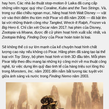
hay hơn. Các nhà ảo thuật stop-motion ở Laika đã cung cấp
những viên ngọc quý như
Coraline
,
Kubo and the Two Strings
. Và,
trong sự đảo chiều ngoạn mục, hãng hoạt hình Walt Disney — vật
vờ vào thời điểm thu tóm một Pixar vô đối năm 2006 — đã bật lên
lại với những thành công như
Tangled
,
Wreck-It Ralph
,
Frozen
và
Big Hero 6
. Chỉ cần xét Oscar năm 2017: hai phim của Disney,
Zootopia
và
Moana
, được đề cử phim hoạt hình xuất sắc nhất, và
Zootopia
thắng.
Finding Dory
của Pixar hoàn toàn bị loại.
Sẽ không thể có sự lớn mạnh của kể chuyện hoạt hình chất
lượng cao này nếu không có Pixar. Hãng phim đã sáng tạo lại thể
loại với
Toy Story
, bộ phim hoạt hình vi tính 3D đầu tiên. Mỗi phim
Pixar tiếp theo đều mang lại những kỳ công mới về ma thuật công
nghệ, từ việc dựng lên quỹ đạo tinh tế của hàng triệu sợi lông thú
trong
Monsters, Inc.
năm 2001 đến nắm bắt tương tác tuyệt vời
giữa ánh sáng và nước trong
Finding Nemo
năm 2003.