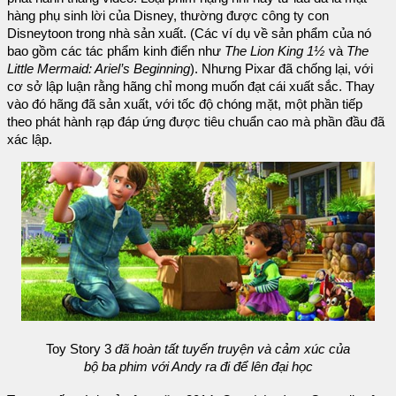
hàng phụ sinh lời của Disney, thường được công ty con
Disneytoon trong nhà sản xuất. (Các ví dụ về sản phẩm của nó
bao gồm các tác phẩm kinh điển như
The Lion King 1½
và
The
Little Mermaid: Ariel’s Beginning
). Nhưng Pixar đã chống lại, với
cơ sở lập luận rằng hãng chỉ mong muốn đạt cái xuất sắc. Thay
vào đó hãng đã sản xuất, với tốc độ chóng mặt, một phần tiếp
theo phát hành rạp đáp ứng được tiêu chuẩn cao mà phần đầu đã
xác lập.
Toy Story 3
đã hoàn tất
tuyến truyện và cảm xúc của
bộ ba phim
với Andy
ra đi
để lên đại học