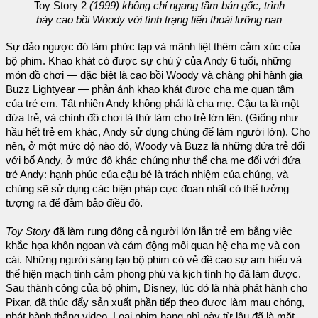
Toy Story 2
(1999) không chỉ ngang tầm bản gốc, trình
bày cao bồi Woody với tình trạng tiến thoái lưỡng nan
Sự đảo ngược đó làm phức tạp và mãnh liệt thêm cảm xúc của
bộ phim. Khao khát có được sự chú ý của Andy 6 tuổi, những
món đồ chơi — đặc biệt là cao bồi Woody và chàng phi hành gia
Buzz Lightyear — phản ánh khao khát được cha mẹ quan tâm
của trẻ em. Tất nhiên Andy không phải là cha mẹ. Cậu ta là một
đứa trẻ, và chính đồ chơi là thứ làm cho trẻ lớn lên. (Giống như
hầu hết trẻ em khác, Andy sử dụng chúng để làm người lớn). Cho
nên, ở một mức độ nào đó, Woody và Buzz là những đứa trẻ đối
với bố Andy, ở mức độ khác chúng như thể cha mẹ đối với đứa
trẻ Andy: hạnh phúc của cậu bé là trách nhiệm của chúng, và
chúng sẽ sử dụng các biện pháp cực đoan nhất có thể tưởng
tượng ra để đảm bảo điều đó.
Toy Story
đã làm rung động cả người lớn lẫn trẻ em bằng việc
khắc họa khôn ngoan và cảm động mối quan hệ cha mẹ và con
cái. Những người sáng tạo bộ phim có vẻ đề cao sự am hiểu và
thể hiện mạch tình cảm phong phú và kịch tính họ đã làm được.
Sau thành công của bộ phim, Disney, lúc đó là nhà phát hành cho
Pixar, đã thúc đẩy sản xuất phần tiếp theo được làm mau chóng,
phát hành thẳng video. Loại phim hạng nhì này từ lâu đã là mặt