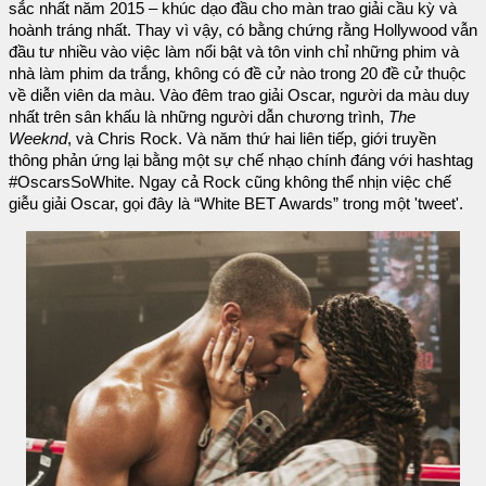
sắc nhất năm 2015 – khúc dạo đầu cho màn trao giải cầu kỳ và
hoành tráng nhất. Thay vì vậy, có bằng chứng rằng Hollywood vẫn
đầu tư nhiều vào việc làm nổi bật và tôn vinh chỉ những phim và
nhà làm phim da trắng, không có đề cử nào trong 20 đề cử thuộc
về diễn viên da màu. Vào đêm trao giải Oscar, người da màu duy
nhất trên sân khấu là những người dẫn chương trình,
The
Weeknd
, và Chris Rock. Và năm thứ hai liên tiếp, giới truyền
thông phản ứng lại bằng một sự chế nhạo chính đáng với hashtag
#OscarsSoWhite. Ngay cả Rock cũng không thể nhịn việc chế
giễu giải Oscar, gọi đây là “White BET Awards” trong một 'tweet'.