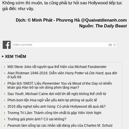
Không sớm thì muộn, ta cũng phải tự hỏi sao Hollywood tiếp tục
giả điếc như vậy.
Dịch: © Minh Phát - Phương Hà @Quaivatdienanh.com
Nguồn:
The Daily Beast
+ XEM THÊM
Một Steve Jobs rất người qua thể hiện của Michael Fassbender
Alan Rickman 1946-2016: Diễn viên
Harry Potter
và
Die Hard
, qua đời
ở tuổi 69
Phân tích SWOT: Liệu
Remember You
và
Mood of the Day
có khiến
khán giả Hàn trở lại với dòng phim lãng mạn?
Sau
Youth
, Michael Caine đợi một lời đề nghị không thể chối từ
Phim bom tấn Hoa ngữ vẫn yếu kém tại phòng vé quốc tế
2016 đầy nghẹt siêu anh hùng: Có phải Hollywood đã quá đà?
Trương Trí Lâm: Thành công lớn nhất là gặp Viên Vịnh Nghi
Trưởng giả phim ảnh? Có sai không?
Peanuts
làm sống lại các nhân vật đáng yêu của Charles M. Schulz