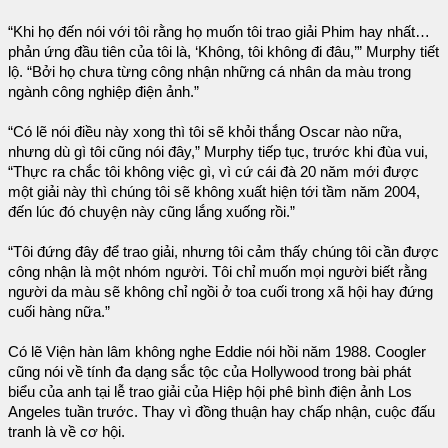
“Khi họ đến nói với tôi rằng họ muốn tôi trao giải Phim hay nhất…
phản ứng đầu tiên của tôi là, ‘Không, tôi không đi đâu,’” Murphy tiết
lộ. “Bởi họ chưa từng công nhận những cá nhân da màu trong
ngành công nghiệp điện ảnh.”
“Có lẽ nói điều này xong thì tôi sẽ khỏi thắng Oscar nào nữa,
nhưng dù gì tôi cũng nói đây,” Murphy tiếp tục, trước khi đùa vui,
“Thực ra chắc tôi không việc gì, vì cứ cái đà 20 năm mới được
một giải này thì chúng tôi sẽ không xuất hiện tới tầm năm 2004,
đến lúc đó chuyện này cũng lắng xuống rồi.”
“Tôi đứng đây để trao giải, nhưng tôi cảm thấy chúng tôi cần được
công nhận là một nhóm người. Tôi chỉ muốn mọi người biết rằng
người da màu sẽ không chỉ ngồi ở toa cuối trong xã hội hay đứng
cuối hàng nữa.”
Có lẽ Viện hàn lâm không nghe Eddie nói hồi năm 1988. Coogler
cũng nói về tính đa dạng sắc tộc của Hollywood trong bài phát
biểu của anh tại lễ trao giải của Hiệp hội phê bình điện ảnh Los
Angeles tuần trước. Thay vì đồng thuận hay chấp nhận, cuộc đấu
tranh là về cơ hội.