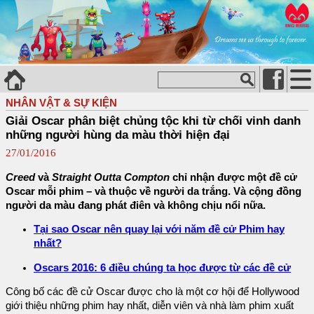
NHÂN VẬT & SỰ KIỆN
Giải Oscar phân biệt chủng tộc khi từ chối vinh danh
những người hùng da màu thời hiện đại
27/01/2016
Creed
và
Straight Outta Compton
chỉ nhận được một đề cử
Oscar mỗi phim – và thuộc về người da trắng. Và cộng đồng
người da màu đang phát điên và không chịu nổi nữa.
Tại sao Oscar nên quay lại với năm đề cử Phim hay
nhất?
Oscars 2016: 6 điều chúng ta học được từ các đề cử
Công bố các đề cử Oscar được cho là một cơ hội để Hollywood
giới thiệu những phim hay nhất, diễn viên và nhà làm phim xuất