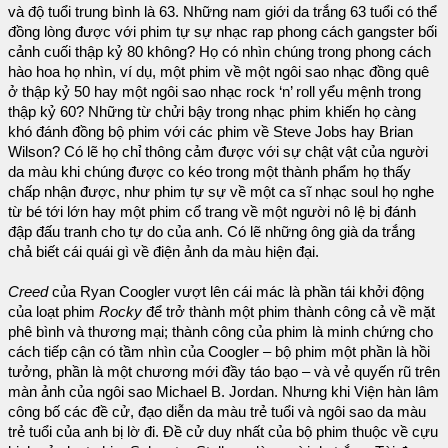
và độ tuổi trung bình là 63. Những nam giới da trắng 63 tuổi có thể
đồng lòng được với phim tự sự nhạc rap phong cách gangster bối
cảnh cuối thập kỷ 80 không? Họ có nhìn chúng trong phong cách
hào hoa họ nhìn, ví dụ, một phim về một ngôi sao nhạc đồng quê
ở thập kỷ 50 hay một ngôi sao nhạc rock ‘n’ roll yểu mệnh trong
thập kỷ 60? Những từ chửi bậy trong nhạc phim khiến họ càng
khó đánh đồng bộ phim với các phim về Steve Jobs hay Brian
Wilson? Có lẽ họ chỉ thông cảm được với sự chật vật của người
da màu khi chúng được co kéo trong một thành phẩm họ thấy
chấp nhận được, như phim tự sự về một ca sĩ nhạc soul họ nghe
từ bé tới lớn hay một phim cổ trang về một người nô lệ bị đánh
đập đấu tranh cho tự do của anh. Có lẽ những ông già da trắng
chả biết cái quái gì về điện ảnh da màu hiện đại.
Creed
của Ryan Coogler vượt lên cái mác là phần tái khởi động
của loạt phim
Rocky
để trở thành một phim thành công cả về mặt
phê bình và thương mại; thành công của phim là minh chứng cho
cách tiếp cận có tầm nhìn của Coogler – bộ phim một phần là hồi
tưởng, phần là một chương mới đầy táo bạo – và vẻ quyến rũ trên
màn ảnh của ngôi sao Michael B. Jordan. Nhưng khi Viện hàn lâm
công bố các đề cử, đạo diễn da màu trẻ tuổi và ngôi sao da màu
trẻ tuổi của anh bị lờ đi. Đề cử duy nhất của bộ phim thuộc về cựu