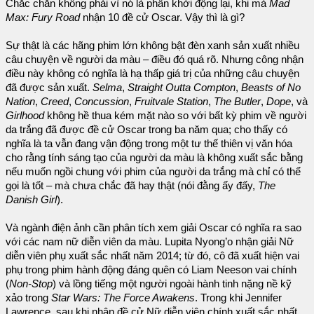
Chắc chắn không phải vì nó là phần khởi động lại, khi mà
Mad
Max: Fury Road
nhận 10 đề cử Oscar. Vậy thì là gì?
Sự thật là các hãng phim lớn không bật đèn xanh sản xuất nhiều
câu chuyện về người da màu – điều đó quá rõ. Nhưng công nhận
điều này không có nghĩa là hạ thấp giá trị của những câu chuyện
đã được sản xuất.
Selma
,
Straight Outta Compton
,
Beasts of No
Nation
,
Creed
,
Concussion
,
Fruitvale Station
,
The Butler
,
Dope
, và
Girlhood
không hề thua kém mặt nào so với bất kỳ phim về người
da trắng đã được đề cử Oscar trong ba năm qua; cho thấy có
nghĩa là ta vẫn đang vận động trong một tư thế thiên vị văn hóa
cho rằng tính sáng tạo của người da màu là không xuất sắc bằng
nếu muốn ngồi chung với phim của người da trắng mà chỉ có thể
gọi là tốt – mà chưa chắc đã hay thật (nói đằng ấy đấy,
The
Danish Girl
).
Và ngành điện ảnh cần phân tích xem giải Oscar có nghĩa ra sao
với các nam nữ diễn viên da màu. Lupita Nyong’o nhận giải Nữ
diễn viên phụ xuất sắc nhất năm 2014; từ đó, cô đã xuất hiện vai
phụ trong phim hành động đáng quên có Liam Neeson vai chính
(
Non-Stop
) và lồng tiếng một người ngoài hành tinh nặng nề kỹ
xảo trong
Star Wars: The Force Awakens
. Trong khi Jennifer
Lawrence, sau khi nhận đề cử Nữ diễn viên chính xuất sắc nhất