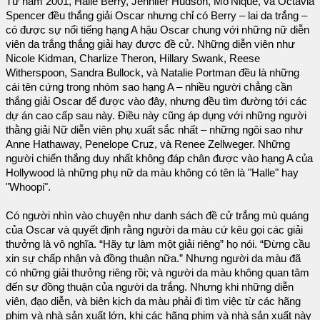
Từ năm 2001, Halle Berry, Jennifer Hudson, Mo’Nique, và Octavia
Spencer đều thắng giải Oscar nhưng chỉ có Berry – lai da trắng –
có được sự nổi tiếng hạng A hậu Oscar chung với những nữ diễn
viên da trắng thắng giải hay được đề cử. Những diễn viên như
Nicole Kidman, Charlize Theron, Hillary Swank, Reese
Witherspoon, Sandra Bullock, và Natalie Portman đều là những
cái tên cứng trong nhóm sao hạng A – nhiều người chẳng cần
thắng giải Oscar để được vào đây, nhưng đều tìm đường tới các
dự án cao cấp sau này. Điều này cũng áp dụng với những người
thằng giải Nữ diễn viên phụ xuất sắc nhất – những ngôi sao như
Anne Hathaway, Penelope Cruz, và Renee Zellweger. Những
người chiến thắng duy nhất không đáp chân được vào hạng A của
Hollywood là những phụ nữ da màu không có tên là "Halle" hay
"Whoopi".
Có người nhìn vào chuyện như danh sách đề cử trắng mù quáng
của Oscar và quyết định rằng người da màu cứ kêu gọi các giải
thưởng là vô nghĩa. “Hãy tự làm một giải riêng” họ nói. “Đừng cầu
xin sự chấp nhận và đồng thuận nữa.” Nhưng người da màu đã
có những giải thưởng riêng rồi; và người da màu không quan tâm
đến sự đồng thuận của người da trắng. Nhưng khi những diễn
viên, đạo diễn, và biên kịch da màu phải đi tìm việc từ các hãng
phim và nhà sản xuất lớn, khi các hãng phim và nhà sản xuất này