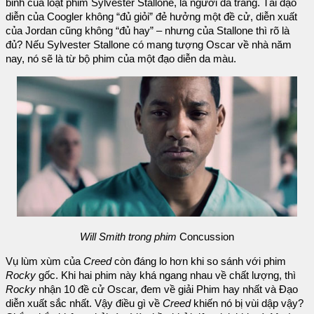
binh của loạt phim Sylvester Stallone, là người da trắng. Tài đạo
diễn của Coogler không “đủ giỏi” đẻ hưởng một đề cử, diễn xuất
của Jordan cũng không “đủ hay” – nhưng của Stallone thì rõ là
đủ? Nếu Sylvester Stallone có mang tượng Oscar về nhà năm
nay, nó sẽ là từ bộ phim của một đạo diễn da màu.
Will Smith trong phim
Concussion
Vụ lùm xùm của
Creed
còn đáng lo hơn khi so sánh với phim
Rocky
gốc. Khi hai phim này khá ngang nhau về chất lượng, thì
Rocky
nhận 10 đề cử Oscar, đem về giải Phim hay nhất và Đạo
diễn xuất sắc nhất. Vậy điều gì về
Creed
khiến nó bị vùi dập vậy?