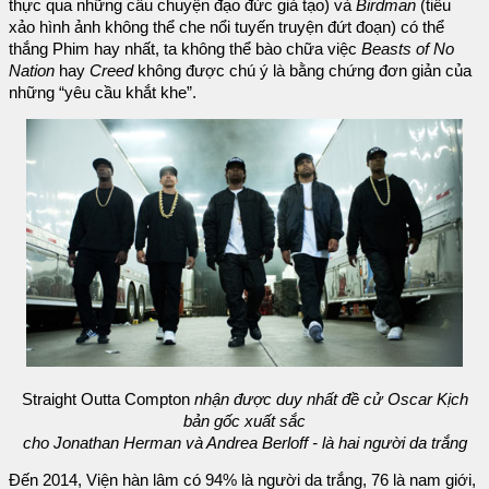
thực qua những câu chuyện đạo đức giả tạo) và
Birdman
(tiểu
xảo hình ảnh không thể che nổi tuyến truyện đứt đoạn) có thể
thắng Phim hay nhất, ta không thể bào chữa việc
Beasts of No
Nation
hay
Creed
không được chú ý là bằng chứng đơn giản của
những “yêu cầu khắt khe”.
Straight Outta Compton
nhận được duy nhất đề cử Oscar Kịch
bản gốc xuất sắc
cho Jonathan Herman và Andrea Berloff - là hai người da trắng
Đến 2014, Viện hàn lâm có 94% là người da trắng, 76 là nam giới,