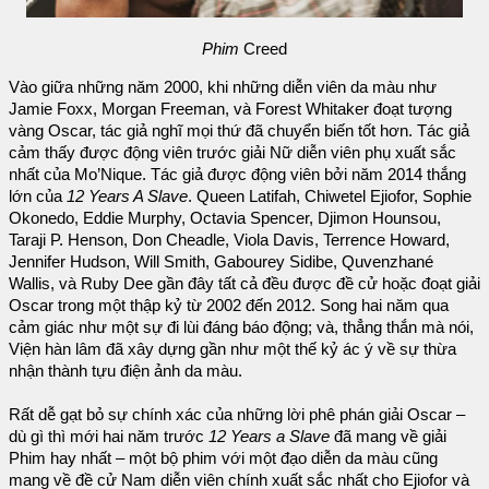
Phim
Creed
Vào giữa những năm 2000, khi những diễn viên da màu như
Jamie Foxx, Morgan Freeman, và Forest Whitaker đoạt tượng
vàng Oscar, tác giả nghĩ mọi thứ đã chuyển biến tốt hơn. Tác giả
cảm thấy được động viên trước giải Nữ diễn viên phụ xuất sắc
nhất của Mo’Nique. Tác giả được động viên bởi năm 2014 thắng
lớn của
12 Years A Slave
. Queen Latifah, Chiwetel Ejiofor, Sophie
Okonedo, Eddie Murphy, Octavia Spencer, Djimon Hounsou,
Taraji P. Henson, Don Cheadle, Viola Davis, Terrence Howard,
Jennifer Hudson, Will Smith, Gabourey Sidibe, Quvenzhané
Wallis, và Ruby Dee gần đây tất cả đều được đề cử hoặc đoạt giải
Oscar trong một thập kỷ từ 2002 đến 2012. Song hai năm qua
cảm giác như một sự đi lùi đáng báo động; và, thẳng thắn mà nói,
Viện hàn lâm đã xây dựng gần như một thế kỷ ác ý về sự thừa
nhận thành tựu điện ảnh da màu.
Rất dễ gạt bỏ sự chính xác của những lời phê phán giải Oscar –
dù gì thì mới hai năm trước
12 Years a Slave
đã mang về giải
Phim hay nhất – một bộ phim với một đạo diễn da màu cũng
mang về đề cử Nam diễn viên chính xuất sắc nhất cho Ejiofor và