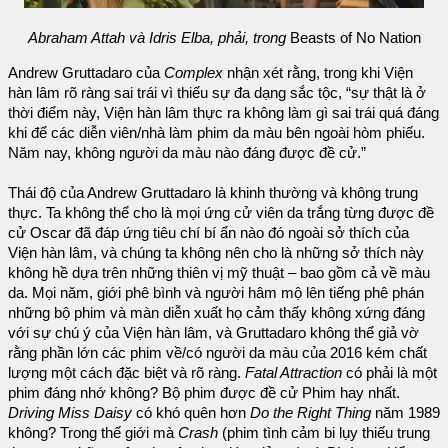
Abraham Attah và Idris Elba, phải, trong
Beasts of No Nation
Andrew Gruttadaro của
Complex
nhận xét rằng, trong khi Viện
hàn lâm rõ ràng sai trái vì thiếu sự đa dạng sắc tộc, “sự thật là ở
thời điểm này, Viện hàn lâm thực ra không làm gì sai trái quá đáng
khi để các diễn viên/nhà làm phim da màu bên ngoài hòm phiếu.
Năm nay, không người da màu nào đáng được đề cử.”
Thái độ của Andrew Gruttadaro là khinh thường và không trung
thực. Ta không thể cho là mọi ứng cử viên da trắng từng được đề
cử Oscar đã đáp ứng tiêu chí bí ẩn nào đó ngoài sở thích của
Viện hàn lâm, và chúng ta không nên cho là những sở thích này
không hề dựa trên những thiên vị mỹ thuật – bao gồm cả về màu
da. Mọi năm, giới phê bình và người hâm mộ lên tiếng phê phán
những bộ phim và màn diễn xuất họ cảm thấy không xứng đáng
với sự chú ý của Viện hàn lâm, và Gruttadaro không thể giả vờ
rằng phần lớn các phim về/có người da màu của 2016 kém chất
lượng một cách đặc biệt và rõ ràng.
Fatal Attraction
có phải là một
phim đáng nhớ không? Bộ phim được đề cử Phim hay nhất.
Driving Miss Daisy
có khó quên hơn
Do the Right Thing
năm 1989
không? Trong thế giới mà
Crash
(phim tình cảm bi lụy thiếu trung