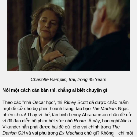
Charlotte Ramplin, trái, trong
45 Years
Nói một cách căn bản thì, chẳng ai biết chuyện gì
Theo các "nhà Oscar học”, thì Ridley Scott đã được chắc mẩm
một đề cử cho bộ phim hoành tráng, táo bạo
The Martian
. Ngạc
nhiên chưa! Thay vì thế, tân binh Lenny Abrahamson nhận đề cử
vì đã đạo diễn bộ phim hết sức nhỏ
Room
. À này, bạn nghĩ Alicia
Vikander hẳn phải được hai đề cử, cho vai chính trong
The
Danish Girl
và vai phụ trong
Ex Machina
chứ gì? Không – chỉ một