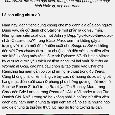
của Brazil, Alê Abreu đạo diễn, mang đến một phong cách hoạt
hình khác lạ, đẹp như tranh
Là sao cũng chưa đủ
Năm nay, danh tiếng cũng không che mờ đánh giá của con người.
Đúng vậy, đề cử dành cho Stallone một phần là do yêu mến.
Nhưng màn diễn xuất của một Johnny Depp “giờ-tôi-có-thể-được-
nhận-Oscar-chưa?” trong
Black Mass
xem ra không gây ấn
tượng với ai, và một đề cử diễn xuất cho
Bridge of Spies
không
đến với
Tom Hanks
được ưa chuộng mà đến với nam diễn viên
sân khấu không mấy tên tuổi Mark Rylance. Và dù Helen Mirren
kỳ cựu rất được yêu thích có tiềm năng với hai suất
Trumbo
và
Woman in Gold
, các nhà bầu chọn lại tập trung vào Charlotte
Rampling lâu năm gắn bó với phim nghệ thuật trong
45 Years
.
Cũng không phải chiến thắng về tay các nữ hoàng được sùng bái;
hạng mục diễn xuất của nữ phong phú những gương mặt mới, từ
Saoirse Ronan 21 tuổi trong
Brooklyn
đến Rooney Mara trong
Carol
đến Brie Larson trong
Room
đến Alicia Vikander trong
The
Danish Girl
. Nhiều trong số họ không phải là những nữ diễn viên
cách đây năm năm chúng ta nghĩ đến; tất cả họ sẽ là những ngôi
sao để chúng ta thưởng thức lúc nào đó trong tương lai gần.