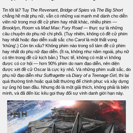
Tin tốt là? Tuy
The Revenant
,
Bridge of Spies
và
The Big Short
chẳng hề mặt phụ nữ, vẫn có những vai mạnh mẽ dành cho diễn
viên nữ trong mọi đề cử phim hay nhất khác, nhiều phim —
Brooklyn
,
Room
và
Mad Max: Fury Road
— thực sự là những
câu chuyện do phụ nữ chi phối. (Tuy nhiên, không có đề cử phim
hay nhất hoặc đạo diễn xuất sắc cho
Carol
là một thất vọng
‘khủng’.) Còn tin xấu? Không phim nào trong số tám đề cử phim
hay nhất do phụ nữ đạo diễn. (Ít ra, không như năm ngoái, phụ nữ
có tên trong đề cử kịch bản.) Thực tế, không có mặt vì không
được có cơ hội — hơn 90% phim do nam đạo diễn, nên diện
được xét đề cử Oscar là cực kỳ nhỏ. Và những phim xuất sắc, do
phụ nữ đạo diễn như
Suffragette
và
Diary of a Teenage Girl
, thì lại
quá thường tình hoặc quá bất thường để chinh phục và xây dựng
sự ủng hộ ban đầu. Nhưng đó là một giải thích, không phải là biện
minh, và đã đến lúc kêu gọi thay đổi sự vinh danh giới hạn này.