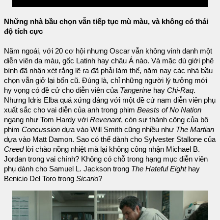
Những nhà bầu chọn vẫn tiếp tục mù màu, và không có thái
độ tích cực
Năm ngoái, với 20 cơ hội nhưng Oscar vẫn không vinh danh một
diễn viên da màu, gốc Latinh hay châu Á nào. Và mặc dù giới phê
bình đã nhận xét rằng lẽ ra đã phải làm thế, năm nay các nhà bầu
chọn vẫn giở lại bổn cũ. Đúng là, chỉ những người lý tưởng mới
hy vọng có đề cử cho diễn viên của
Tangerine
hay
Chi-Raq
.
Nhưng Idris Elba quả xứng đáng với một đề cử nam diễn viên phụ
xuất sắc cho vai diễn của anh trong phim
Beasts of No Nation
ngang như Tom Hardy với
Revenant
, còn sự thành công của bộ
phim
Concussion
dựa vào Will Smith cũng nhiều như
The Martian
dựa vào Matt Damon. Sao có thể dành cho Sylvester Stallone của
Creed
lời chào nồng nhiệt mà lại không công nhận Michael B.
Jordan trong vai chính? Không có chỗ trong hạng mục diễn viên
phụ dành cho Samuel L. Jackson trong
The Hateful Eight
hay
Benicio Del Toro trong
Sicario
?