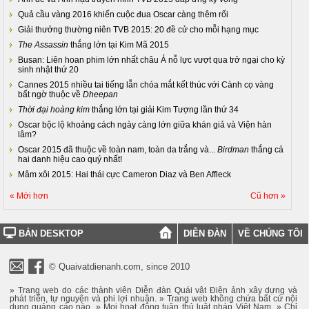
Quả cầu vàng 2016 khiến cuộc đua Oscar càng thêm rối
Giải thưởng thường niên TVB 2015: 20 đề cử cho mỗi hạng mục
The Assassin
thắng lớn tại Kim Mã 2015
Busan: Liên hoan phim lớn nhất châu Á nỗ lực vượt qua trở ngại cho kỳ
sinh nhật thứ 20
Cannes 2015 nhiều tai tiếng lẫn chóa mắt kết thúc với Cành cọ vàng
bất ngờ thuộc về
Dheepan
Thời đại hoàng kim
thắng lớn tại giải Kim Tượng lần thứ 34
Oscar bộc lộ khoảng cách ngày càng lớn giữa khán giả và Viện hàn
lâm?
Oscar 2015 đã thuộc về toàn nam, toàn da trắng và...
Birdman
thắng cả
hai danh hiệu cao quý nhất!
Mâm xôi 2015: Hai thái cực Cameron Diaz và Ben Affleck
« Mới hơn
Cũ hơn »
BẢN DESKTOP
DIỄN ĐÀN
VỀ CHÚNG TÔI
© Quaivatdienanh.com, since 2010
» Trang web do các thành viên Diễn đàn Quái vật Điện ảnh xây dựng và
phát triển, tự nguyện và phi lợi nhuận. » Trang web không chứa bất cứ nội
dung quảng cáo nào. » Mọi hoạt động tuân thủ luật pháp Việt Nam. » Chỉ