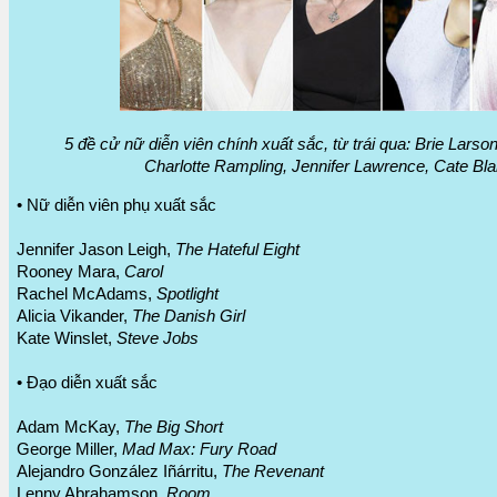
5 đề cử nữ diễn viên chính xuất sắc, từ trái qua: Brie Larso
Charlotte Rampling, Jennifer Lawrence, Cate Bla
• Nữ diễn viên phụ xuất sắc
Jennifer Jason Leigh,
The Hateful Eight
Rooney Mara,
Carol
Rachel McAdams,
Spotlight
Alicia Vikander,
The Danish Girl
Kate Winslet,
Steve Jobs
• Đạo diễn xuất sắc
Adam McKay,
The Big Short
George Miller,
Mad Max: Fury Road
Alejandro González Iñárritu,
The Revenant
Lenny Abrahamson,
Room