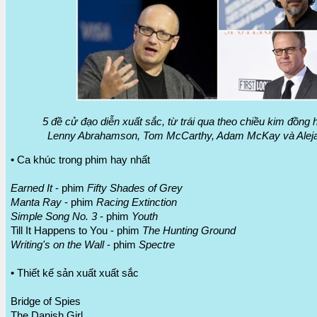
5 đề cử đạo diễn xuất sắc, từ trái qua theo chiều kim đồng h
Lenny Abrahamson, Tom McCarthy, Adam McKay và Alejan
• Ca khúc trong phim hay nhất
Earned It
- phim
Fifty Shades of Grey
Manta Ray
- phim
Racing Extinction
Simple Song No. 3
- phim
Youth
Till It Happens to You - phim
The Hunting Ground
Writing's on the Wall
- phim
Spectre
• Thiết kế sản xuất xuất sắc
Bridge of Spies
The Danish Girl