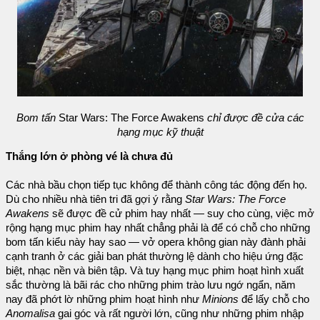
Bom tấn
Star Wars: The Force Awakens
chỉ được đề cửa các
hạng mục kỹ thuật
Thắng lớn ở phòng vé là chưa đủ
Các nhà bầu chọn tiếp tục không để thành công tác động đến họ.
Dù cho nhiều nhà tiên tri đã gợi ý rằng
Star Wars: The Force
Awakens
sẽ được đề cử phim hay nhất — suy cho cùng, việc mở
rộng hạng mục phim hay nhất chẳng phải là để có chỗ cho những
bom tấn kiểu này hay sao — vở opera không gian này đành phải
cạnh tranh ở các giải ban phát thường lệ dành cho hiệu ứng đặc
biệt, nhạc nền và biên tập. Và tuy hạng mục phim hoạt hình xuất
sắc thường là bãi rác cho những phim trào lưu ngớ ngẩn, năm
nay đã phớt lờ những phim hoạt hình như
Minions
để lấy chỗ cho
Anomalisa
gai góc và rất người lớn, cũng như những phim nhập