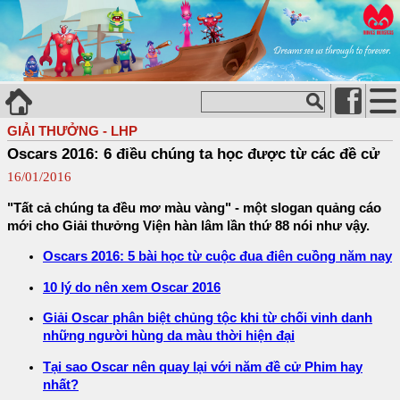
GIẢI THƯỞNG - LHP
Oscars 2016: 6 điều chúng ta học được từ các đề cử
16/01/2016
"Tất cả chúng ta đều mơ màu vàng" - một slogan quảng cáo
mới cho Giải thưởng Viện hàn lâm lần thứ 88 nói như vậy.
Oscars 2016: 5 bài học từ cuộc đua điên cuồng năm nay
10 lý do nên xem Oscar 2016
Giải Oscar phân biệt chủng tộc khi từ chối vinh danh
những người hùng da màu thời hiện đại
Tại sao Oscar nên quay lại với năm đề cử Phim hay
nhất?