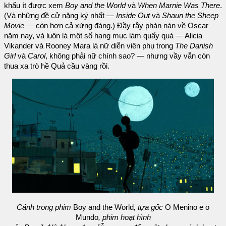
khẩu ít được xem
Boy and the World
và
When Marnie Was There
.
(Và những đề cử nặng ký nhất —
Inside Out
và
Shaun the Sheep
Movie
— còn hơn cả xứng đáng.) Đầy rẫy phàn nàn về Oscar
năm nay, và luôn là một số hạng mục làm quấy quá — Alicia
Vikander và Rooney Mara là nữ diễn viên phụ trong
The Danish
Girl
và
Carol
, không phải nữ chính sao? — nhưng vầy vẫn còn
thua xa trò hề Quả cầu vàng rồi.
Cảnh trong phim
Boy and the World
, tựa gốc
O Menino e o
Mundo
, phim hoạt hình