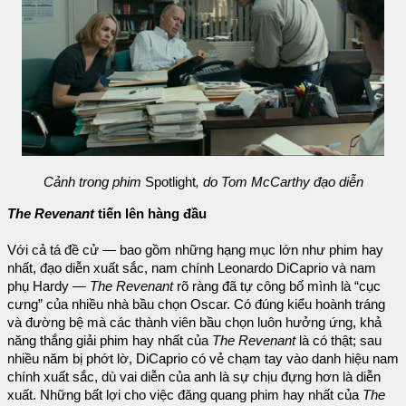
Cảnh trong phim
Spotlight
, do Tom McCarthy đạo diễn
The Revenant
tiến lên hàng đầu
Với cả tá đề cử — bao gồm những hạng mục lớn như phim hay
nhất, đạo diễn xuất sắc, nam chính Leonardo DiCaprio và nam
phụ Hardy —
The Revenant
rõ ràng đã tự công bố mình là “cục
cưng” của nhiều nhà bầu chọn Oscar. Có đúng kiểu hoành tráng
và đường bệ mà các thành viên bầu chọn luôn hưởng ứng, khả
năng thắng giải phim hay nhất của
The Revenant
là có thật; sau
nhiều năm bị phớt lờ, DiCaprio có vẻ chạm tay vào danh hiệu nam
chính xuất sắc, dù vai diễn của anh là sự chịu đựng hơn là diễn
xuất. Những bất lợi cho việc đăng quang phim hay nhất của
The