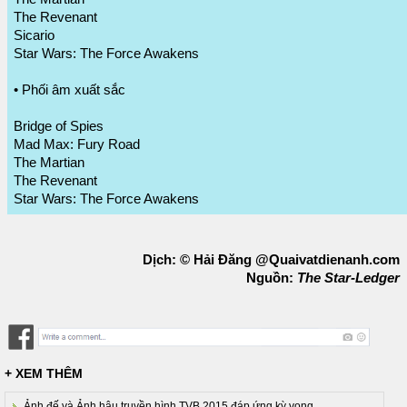
The Revenant
Sicario
Star Wars: The Force Awakens
• Phối âm xuất sắc
Bridge of Spies
Mad Max: Fury Road
The Martian
The Revenant
Star Wars: The Force Awakens
Dịch: © Hải Đăng @Quaivatdienanh.com
Nguồn:
The Star-Ledger
+ XEM THÊM
Ảnh đế và Ảnh hậu truyền hình TVB 2015 đáp ứng kỳ vọng