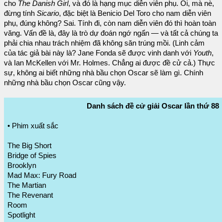
cho
The Danish Girl
, và đó là hạng mục diễn viên phụ. Ôi, mà nè,
đừng tính
Sicario
, đặc biệt là Benicio Del Toro cho nam diễn viên
phụ, đúng không? Sai. Tính đi, còn nam diễn viên đó thì hoàn toàn
văng. Vấn đề là, đây là trò dự đoán ngớ ngẩn — và tất cả chúng ta
phải chia nhau trách nhiệm đã không săn trúng mồi. (Linh cảm
của tác giả bài này là? Jane Fonda sẽ được vinh danh với
Youth
,
và Ian McKellen với Mr. Holmes. Chẳng ai được đề cử cả.) Thực
sự, không ai biết những nhà bầu chọn Oscar sẽ làm gì. Chính
những nhà bầu chọn Oscar cũng vậy.
Danh sách đề cử giải Oscar lần thứ 88
• Phim xuất sắc
The Big Short
Bridge of Spies
Brooklyn
Mad Max: Fury Road
The Martian
The Revenant
Room
Spotlight