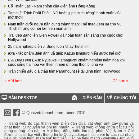
Cổ Thiên Lạc - Nam chính của điện ảnh Hồng Kông
Tạm biệt Trịnh Phối Phối - Nữ hoàng 'phim chưởng' thanh xuân của
một thời!
Nam thần cưỡi ngựa bắn cung thành thạo: Thể thao đem lại cho Vu
Thích những cơ hội lớn trên màn ảnh
Trai đẹp đang lên Glen Powell đã hoàn toàn sẵn sàng cho cuộc chơi
Hollywood
25 năm nghiệp diễn Ji Sung luôn 'cháy' hết mình
Ikiru
- tác phẩm điện ảnh đã giúp Kazuo Ishiguro hiểu được thế giới
Evil Does Not Exist
: Ryusuke Hamaguchi chiêm nghiệm hiểm họa khi
cuộc sống hài hòa với thiên nhiên ở nông thôn bị phá vỡ
Trận chiến đấu giá thâu tóm Paramount sẽ tái định hình Hollywood
« Mới hơn
Cũ hơn »
BẢN DESKTOP
DIỄN ĐÀN
VỀ CHÚNG TÔI
© Quaivatdienanh.com, since 2010
» Trang web do các thành viên Diễn đàn Quái vật Điện ảnh xây dựng và
phát triển, tự nguyện và phi lợi nhuận. » Trang web không chứa bất cứ nội
dung quảng cáo nào. » Mọi hoạt động tuân thủ luật pháp Việt Nam. » Chỉ
được chia sẻ bài viết / thông tin từ Quaivatdienanh.com với tư cách cá nhân
và dưới hình thức share link trực tiếp. Các hạ tầng mạng / website / đơn vị tổ