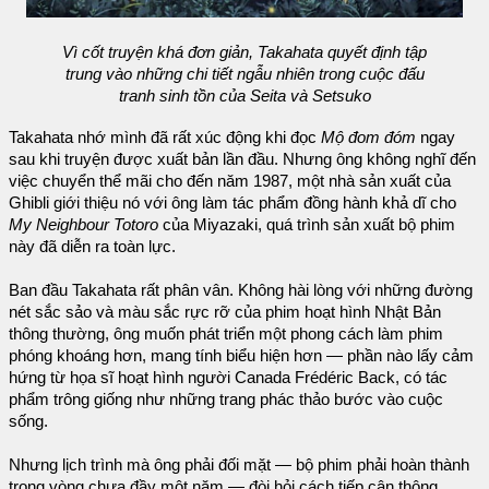
Vì cốt truyện khá đơn giản, Takahata quyết định tập
trung vào những chi tiết ngẫu nhiên trong cuộc đấu
tranh sinh tồn của Seita và Setsuko
Takahata nhớ mình đã rất xúc động khi đọc
Mộ đom đóm
ngay
sau khi truyện được xuất bản lần đầu. Nhưng ông không nghĩ đến
việc chuyển thể mãi cho đến năm 1987, một nhà sản xuất của
Ghibli giới thiệu nó với ông làm tác phẩm đồng hành khả dĩ cho
My Neighbour Totoro
của Miyazaki, quá trình sản xuất bộ phim
này đã diễn ra toàn lực.
Ban đầu Takahata rất phân vân. Không hài lòng với những đường
nét sắc sảo và màu sắc rực rỡ của phim hoạt hình Nhật Bản
thông thường, ông muốn phát triển một phong cách làm phim
phóng khoáng hơn, mang tính biểu hiện hơn — phần nào lấy cảm
hứng từ họa sĩ hoạt hình người Canada Frédéric Back, có tác
phẩm trông giống như những trang phác thảo bước vào cuộc
sống.
Nhưng lịch trình mà ông phải đối mặt — bộ phim phải hoàn thành
trong vòng chưa đầy một năm — đòi hỏi cách tiếp cận thông