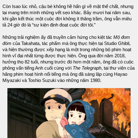
Còn Isao lúc nhỏ, cậu bé không hề hấn gì về mặt thể chất, nhưng
lại mang trên mình những vết sẹo khác. Bảy mươi hai năm sau,
khi gần kết thúc một cuộc đời không ít thăng trầm, ông vẫn miêu
tả 24 giờ đó là “sự kiện định đoạt cuộc đời tôi.”
Những trải nghiệm ấy đã truyền cảm hứng cho kiệt tác
Mộ đom
đóm
của Takahata, tác phẩm mà ông thực hiện tại Studio Ghibli,
và hiện thường được xếp hạng là một trong những bộ phim hoạt
hình vĩ đại nhất từng được thực hiện. Ông qua đời năm 2018,
hưởng thọ 82 tuổi, nhưng trước đó hơn một năm, ông đã có cuộc
phỏng vấn tiếng Anh cuối cùng với
The Telegraph
, tại thư viện của
hãng phim hoạt hình nổi tiếng mà ông đã sáng lập cùng Hayao
Miyazaki và Toshio Suzuki vào những năm 1980.