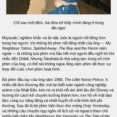
Chỉ sau một đêm, hai đứa trẻ thấy mình đang ở trong
địa ngục
Miyazaki, nghiêm khắc và ẩn dật, luôn là người nổi tiếng hơn
trong hai người. Và những bộ phim nổi tiếng nhất của ông —
My
Neighbour Totoro
,
Spirited Away
,
The Boy and the Heron
năm
ngoái — là những tựa phim mà hầu hết mọi người đều nghĩ tới khi
nhắc đến Ghibli. Nhưng Takahata là nhà sáng tạo: trong số chín
phim của ông, có thể nói không ngoa rằng năm phim đã thực sự
thay đổi cuộc chơi phim hoạt hình.
Bộ phim đầu tay của ông năm 1968,
The Little Norse Prince
, ít
nhiều đã đơn thương độc mã tái thiết toàn ngành công nghiệp
anime của Nhật Bản, kéo nó ra khỏi nỗi ám ảnh lâu đời Disney và
hướng tới cách kể chuyện trưởng thành hơn, mơ hồ về mặt đạo
đức cùng sự năng động và nhiệt huyết về mặt hình ảnh phi
thường. Sau đó là bộ phim hiện thực-thơ mộng
Only Yesterday
,
và những câu chuyện ngụ ngôn về lịch sử và ngoại ô theo chủ
nghĩa biểu hiện
My Neighbours the Yamadas
và
The Tale of the