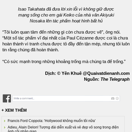
Isao Takahata đã đưa lời xin lỗi vì không giữ được
mạng sống cho em gái Keiko của nhà văn Akiyuki
Nosaka lên tác phẩm hoạt hình bất hủ
“Tôi luôn quan tâm đến những gì còn chưa được vẽ”, ông nói.
“Một số tác phẩm vĩ đại nhất của Paul Cézanne được coi là chưa
hoàn thành vì tranh chưa được tô đầy đến tận mép, nhưng tôi luôn
tin rằng chúng đã hoàn thành.
“Có sức mạnh trong những khoảng trống mà chúng ta để trống.”
Dịch: © Yên Khuê @Quaivatdienanh.com
Nguồn:
The Telegraph
+ XEM THÊM
Francis Ford Coppola: 'Hollywood không muốn tôi nữa'
Adieu, Alain Delon! Tượng đài diễn xuất và vẻ đẹp vô song trong điện
ảnh cõi nhân gian