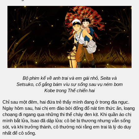
Bộ phim kể về anh trai và em gái nhỏ, Seita và
Setsuko, cố gắng bám víu sự sống sau vụ ném bom
Kobe trong Thế chiến hai
Chỉ sau một đêm, hai đứa trẻ thấy mình đang ở trong địa ngục.
Ngày hôm sau, hai chị em đào bới đống đổ nát tìm thức ăn, loạng
choạng đi ngang qua những thi thể cháy đen kịt. Khi quần áo chị
mình bắt lửa, Isao đã dập lửa: cô bé bị thương nhưng vẫn sống
sót, và khi trưởng thành, cô thường nói rằng em trai là lý do duy
nhất để cô sống.