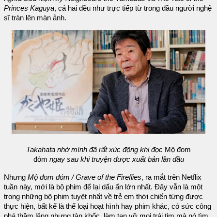
Princes Kaguya
, cả hai đều như trực tiếp từ trong đầu người nghệ
sĩ tràn lên màn ảnh.
Takahata nhớ mình đã rất xúc động khi đọc
Mộ đom
đóm
ngay sau khi truyện được xuất bản lần đầu
Nhưng
Mộ đom đóm / Grave of the Fireflies
, ra mắt trên Netflix
tuần này, mới là bộ phim để lại dấu ấn lớn nhất. Đây vẫn là một
trong những bộ phim tuyệt nhất về trẻ em thời chiến từng được
thực hiện, bất kể là thể loại hoạt hình hay phim khác, có sức công
phá thầm lặng nhưng tàn khốc, làm tan vỡ mọi trái tim mà nó tìm