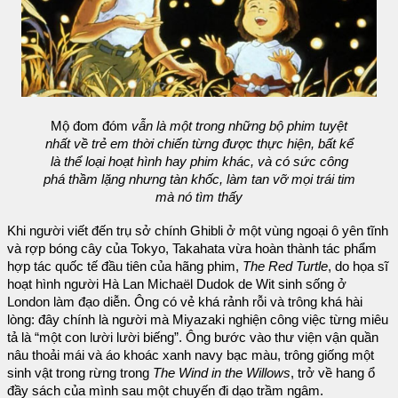
Mộ đom đóm
vẫn là một trong những bộ phim tuyệt
nhất về trẻ em thời chiến từng được thực hiện, bất kể
là thể loại hoạt hình hay phim khác, và có sức công
phá thầm lặng nhưng tàn khốc, làm tan vỡ mọi trái tim
mà nó tìm thấy
Khi người viết đến trụ sở chính Ghibli ở một vùng ngoại ô yên tĩnh
và rợp bóng cây của Tokyo, Takahata vừa hoàn thành tác phẩm
hợp tác quốc tế đầu tiên của hãng phim,
The Red Turtle
, do họa sĩ
hoạt hình người Hà Lan Michaël Dudok de Wit sinh sống ở
London làm đạo diễn. Ông có vẻ khá rảnh rỗi và trông khá hài
lòng: đây chính là người mà Miyazaki nghiện công việc từng miêu
tả là “một con lười lười biếng”. Ông bước vào thư viện vận quần
nâu thoải mái và áo khoác xanh navy bạc màu, trông giống một
sinh vật trong rừng trong
The Wind in the Willows
, trở về hang ổ
đầy sách của mình sau một chuyến đi dạo trầm ngâm.