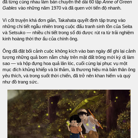
đã từng cùng nhau làm bản chuyển thể dài 60 tập
Anne of Green
Gables
vào những năm 1970 và đã quen với tiến độ nhanh.
Vì cốt truyện khá đơn giản, Takahata quyết định tập trung vào
những chi tiết ngẫu nhiên trong cuộc đấu tranh sinh tồn của Seita
và Setsuko — nhiều chi tiết trong số đó được rút ra từ trải nghiệm
kinh hoàng thời thơ ấu của chính ông.
Ông đã đặt bối cảnh cuộc không kích vào ban ngày để ghi lại cảnh
tượng những quả bom nằm cháy trên mặt đất trông mới kỳ dị làm
sao — và hộp đựng hoa quả lăn lóc, cuối cùng lại phục vụ một
mục đích khủng khiếp và bi thảm, là thương hiệu mà bản thân ông
yêu thích, và trong suốt thời chiến, đã trở nên khan hiếm và quý
như đồ trang sức.