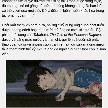
không thể tìm được đường tới tương lai. Trong cuộc sống thực,
dù cho bạn có cố gắng hết sức thì cũng không có nghĩa bạn luôn
có thể vượt qua mọi thứ. Đó là điều tôi luôn muốn khắc họa trong
tác phẩm của mình.”
Phải mất thêm 25 năm nữa, nhưng cuối cùng ông cũng phát triển
được phong cách hoạt hình mới mà ông đã mơ ước từ lâu. Bộ
phim cuối cùng của Takahata,
The Tale of the Princess Kaguya
,
được vẽ bằng màu nước và than chì, gợi lên cả cuốn sổ phác
thảo của họa sĩ và những cuộn tranh emaki cổ xưa mà ông miêu
tả là “hoạt hình thế kỷ 12” và ông đã nghiên cứu từ thời còn là sinh
viên.