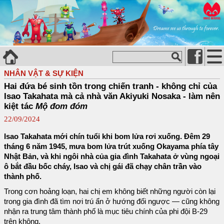
NHÂN VẬT & SỰ KIỆN
Hai đứa bé sinh tồn trong chiến tranh - không chỉ của
Isao Takahata mà cả nhà văn Akiyuki Nosaka - làm nên
kiệt tác
Mộ đom đóm
22/09/2024
Isao Takahata mới chín tuổi khi bom lửa rơi xuống. Đêm 29
tháng 6 năm 1945, mưa bom lửa trút xuống Okayama phía tây
Nhật Bản, và khi ngôi nhà của gia đình Takahata ở vùng ngoại
ô bắt đầu bốc cháy, Isao và chị gái đã chạy chân trần vào
thành phố.
Trong cơn hoảng loạn, hai chị em không biết những người còn lại
trong gia đình đã tìm nơi trú ẩn ở hướng đối ngược — cũng không
nhận ra trung tâm thành phố là mục tiêu chính của phi đội B-29
trên không.