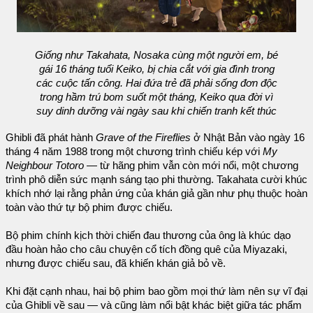
Giống như Takahata, Nosaka cùng một người em, bé
gái 16 tháng tuổi Keiko, bị chia cắt với gia đình trong
các cuộc tấn công. Hai đứa trẻ đã phải sống đơn độc
trong hầm trú bom suốt một tháng, Keiko qua đời vì
suy dinh dưỡng vài ngày sau khi chiến tranh kết thúc
Ghibli đã phát hành
Grave of the Fireflies
ở Nhật Bản vào ngày 16
tháng 4 năm 1988 trong một chương trình chiếu kép với
My
Neighbour Totoro
— từ hãng phim vẫn còn mới nổi, một chương
trình phô diễn sức mạnh sáng tạo phi thường. Takahata cười khúc
khích nhớ lại rằng phản ứng của khán giả gần như phụ thuộc hoàn
toàn vào thứ tự bộ phim được chiếu.
Bộ phim chính kịch thời chiến đau thương của ông là khúc dạo
đầu hoàn hảo cho câu chuyện cổ tích đồng quê của Miyazaki,
nhưng được chiếu sau, đã khiến khán giả bỏ về.
Khi đặt cạnh nhau, hai bộ phim bao gồm mọi thứ làm nên sự vĩ đại
của Ghibli về sau — và cũng làm nổi bật khác biệt giữa tác phẩm