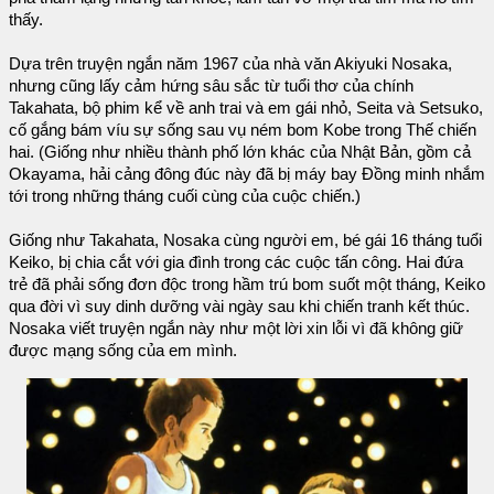
thấy.
Dựa trên truyện ngắn năm 1967 của nhà văn Akiyuki Nosaka,
nhưng cũng lấy cảm hứng sâu sắc từ tuổi thơ của chính
Takahata, bộ phim kể về anh trai và em gái nhỏ, Seita và Setsuko,
cố gắng bám víu sự sống sau vụ ném bom Kobe trong Thế chiến
hai. (Giống như nhiều thành phố lớn khác của Nhật Bản, gồm cả
Okayama, hải cảng đông đúc này đã bị máy bay Đồng minh nhắm
tới trong những tháng cuối cùng của cuộc chiến.)
Giống như Takahata, Nosaka cùng người em, bé gái 16 tháng tuổi
Keiko, bị chia cắt với gia đình trong các cuộc tấn công. Hai đứa
trẻ đã phải sống đơn độc trong hầm trú bom suốt một tháng, Keiko
qua đời vì suy dinh dưỡng vài ngày sau khi chiến tranh kết thúc.
Nosaka viết truyện ngắn này như một lời xin lỗi vì đã không giữ
được mạng sống của em mình.