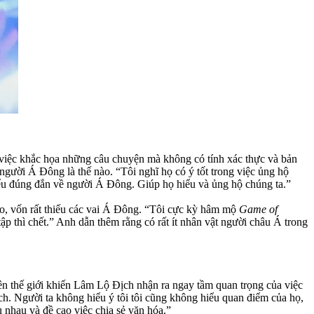
ỏ việc khắc họa những câu chuyện mà không có tính xác thực và bản
người Á Đông là thế nào. “Tôi nghĩ họ có ý tốt trong việc ủng hộ
iểu đúng đắn về người Á Đông. Giúp họ hiểu và ủng hộ chúng ta.”
 ảo, vốn rất thiếu các vai Á Đông. “Tôi cực kỳ hâm mộ
Game of
tập thì chết.” Anh dẫn thêm rằng có rất ít nhân vật người châu Á trong
n thế giới khiến Lâm Lộ Địch nhận ra ngay tầm quan trọng của việc
lệch. Người ta không hiểu ý tôi tôi cũng không hiểu quan điểm của họ,
 nhau và đề cao việc chia sẻ văn hóa.”