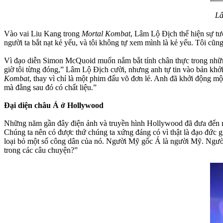
Lâ
Vào vai Liu Kang trong
Mortal Kombat
, Lâm Lộ Địch thể hiện sự tư
người ta bắt nạt kẻ yếu, và tôi không tự xem mình là kẻ yếu. Tôi cũng
Vì đạo diễn Simon McQuoid muốn nắm bắt tính chân thực trong những 
giờ tôi từng đóng,” Lâm Lộ Địch cười, nhưng anh tự tin vào bản kh
Kombat
, thay vì chỉ là một phim đấu võ đơn lẻ. Anh đã khởi động m
mà đằng sau đó có chất liệu.”
Đại diện châu Á ở Hollywood
Những năm gần đây điện ảnh và truyền hình Hollywood đã đưa đến ngà
Chúng ta nên có được thứ chúng ta xứng đáng có vì thật là đạo đức g
loại bỏ một số công dân của nó. Người Mỹ gốc Á là người Mỹ. Người
trong các câu chuyện?”