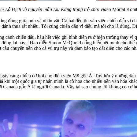
m Lộ Địch và nguyên mẫu Liu Kang trong trò chơi video
Mortal Kom
ơng đồng giữa anh và nhân vật. Cả hai đều tin vào việc chiến đấu vì c
 đánh thua rất nhiều. Tôi cũng chiến đấu vì điều mà tôi cho là đúng. Đi
cảnh chiến đấu, hầu hết việc ghi hình diễn ra ở hiện trường thay vì 
ởi động lại này. “Đạo diễn Simon McQuoid cống hiến hết mình cho thế 
ột câu chuyện nền cho cả vũ trụ này và đảm bảo tạo đất diễn cho các n
y càng nhiều cơ hội cho diễn viên Mỹ gốc Á. Tuy lưu ý những dấu hiệ
iả khi một quốc gia tự nhận mình là cờ hoa cho nhiều nền văn hóa khác
 Canada gốc Á là người Canada. Vậy tại sao chúng tôi không có cơ h