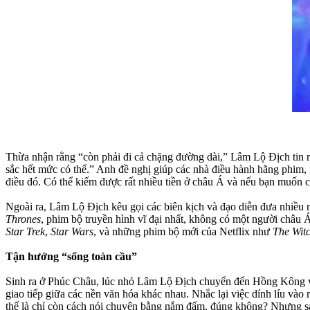
Thừa nhận rằng “còn phải đi cả chặng đường dài,” Lâm Lộ Địch tin r
sắc hết mức có thể.” Anh đề nghị giúp các nhà điều hành hãng phim, 
điều đó. Có thể kiếm được rất nhiều tiền ở châu Á và nếu bạn muốn 
Ngoài ra, Lâm Lộ Địch kêu gọi các biên kịch và đạo diễn đưa nhiều n
Thrones
, phim bộ truyền hình vĩ đại nhất, không có một người châu Á 
Star Trek
,
Star Wars
, và những phim bộ mới của Netflix như
The Wit
Tận hưởng “sống toàn cầu”
Sinh ra ở Phúc Châu, lúc nhỏ Lâm Lộ Địch chuyển đến Hồng Kông và 
giao tiếp giữa các nền văn hóa khác nhau. Nhắc lại việc dính líu vào 
thế là chỉ còn cách nói chuyện bằng nắm đấm, đúng không? Nhưng sau k