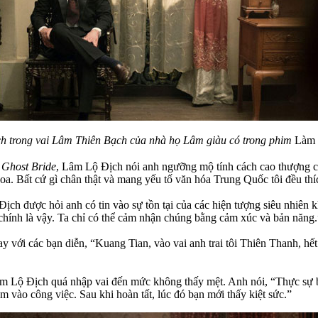
h trong vai Lâm Thiên Bạch của nhà họ Lâm giàu có trong phim
Làm d
 Ghost Bride
, Lâm Lộ Địch nói anh ngưỡng mộ tính cách cao thượng củ
oa. Bất cứ gì chân thật và mang yếu tố văn hóa Trung Quốc tôi đều thí
ch được hỏi anh có tin vào sự tồn tại của các hiện tượng siêu nhiên
chính là vậy. Ta chỉ có thể cảm nhận chúng bằng cảm xúc và bản năng.
với các bạn diễn, “Kuang Tian, vào vai anh trai tôi Thiên Thanh, hết 
âm Lộ Địch quá nhập vai đến mức không thấy mệt. Anh nói, “Thực sự b
 vào công việc. Sau khi hoàn tất, lúc đó bạn mới thấy kiệt sức.”