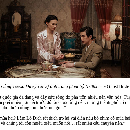
Cùng Teresa Daley vai vợ anh trong phim bộ Netflix
The Ghost Bride
quốc gia đa dạng và đầy sức sống do pha trộn nhiều nền văn hóa. Tuy
 phá nhiều nơi mà trước đó tôi chưa từng đến, những thành phố có di 
g phố thơm nồng mùi thức ăn ngon.”
m mùa hai? Lâm Lộ Địch rất thích trở lại vai diễn nếu bộ phim có mùa ha
n và chúng tôi còn nhiều điều muốn nói… rất nhiều câu chuyện nền.”