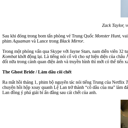
Zack Taylor, 
Sau khi đóng trong bom tấn phòng vé Trung Quốc
Monster Hunt
, va
phim
Aquaman
và Lance trong
Black Mirror
.
Trong một phỏng vấn qua Skype với Jayne Stars, nam diễn viên 32 tuổ
Kombat
khởi động lại. Là tiếng nói cổ vũ cho sự hiện diện của châ
đổi nữa trong cảnh quan điện ảnh và truyền hình thì mới có thể tiến x
The Ghost Bride / Làm dâu cõi chết
Ra mắt hồi tháng 1, phim bộ nguyên tác nói tiếng Trung của Netflix
T
chuyện hồi hộp xoay quanh Lệ Lan trở thành “cô dâu của ma” làm đám
Lan đồng ý phá giải bí ẩn đằng sau cái chết của anh.