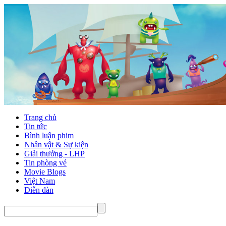
Trang chủ
Tin tức
Bình luận phim
Nhân vật & Sự kiện
Giải thưởng - LHP
Tin phòng vé
Movie Blogs
Việt Nam
Diễn đàn