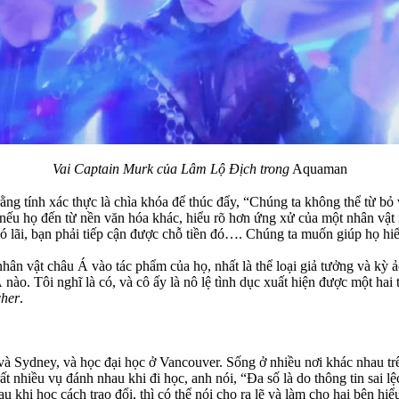
Vai Captain Murk của Lâm Lộ Địch trong
Aquaman
ằng tính xác thực là chìa khóa để thúc đẩy, “Chúng ta không thể từ b
nếu họ đến từ nền văn hóa khác, hiểu rõ hơn ứng xử của một nhân vật 
có lãi, bạn phải tiếp cận được chỗ tiền đó…. Chúng ta muốn giúp họ h
hân vật châu Á vào tác phẩm của họ, nhất là thể loại giả tưởng và kỳ
nào. Tôi nghĩ là có, và cô ấy là nô lệ tình dục xuất hiện được một hai 
cher
.
Sydney, và học đại học ở Vancouver. Sống ở nhiều nơi khác nhau trê
rất nhiều vụ đánh nhau khi đi học, anh nói, “Đa số là do thông tin sai 
hi học cách trao đổi, thì có thể nói cho ra lẽ và làm cho hai bên hiểu