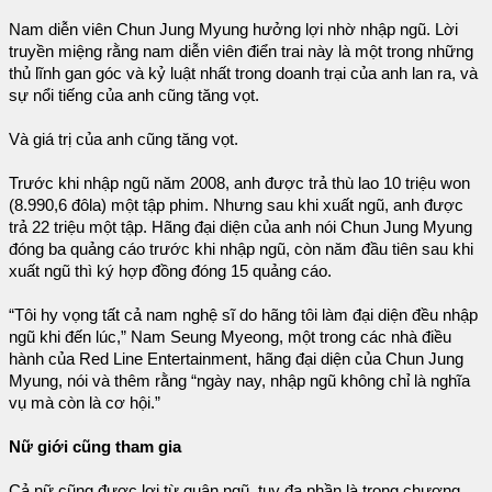
Nam diễn viên Chun Jung Myung hưởng lợi nhờ nhập ngũ. Lời
truyền miệng rằng nam diễn viên điển trai này là một trong những
thủ lĩnh gan góc và kỷ luật nhất trong doanh trại của anh lan ra, và
sự nổi tiếng của anh cũng tăng vọt.
Và giá trị của anh cũng tăng vọt.
Trước khi nhập ngũ năm 2008, anh được trả thù lao 10 triệu won
(8.990,6 đôla) một tập phim. Nhưng sau khi xuất ngũ, anh được
trả 22 triệu một tập. Hãng đại diện của anh nói Chun Jung Myung
đóng ba quảng cáo trước khi nhập ngũ, còn năm đầu tiên sau khi
xuất ngũ thì ký hợp đồng đóng 15 quảng cáo.
“Tôi hy vọng tất cả nam nghệ sĩ do hãng tôi làm đại diện đều nhập
ngũ khi đến lúc,” Nam Seung Myeong, một trong các nhà điều
hành của Red Line Entertainment, hãng đại diện của Chun Jung
Myung, nói và thêm rằng “ngày nay, nhập ngũ không chỉ là nghĩa
vụ mà còn là cơ hội.”
Nữ giới cũng tham gia
Cả nữ cũng được lợi từ quân ngũ, tuy đa phần là trong chương