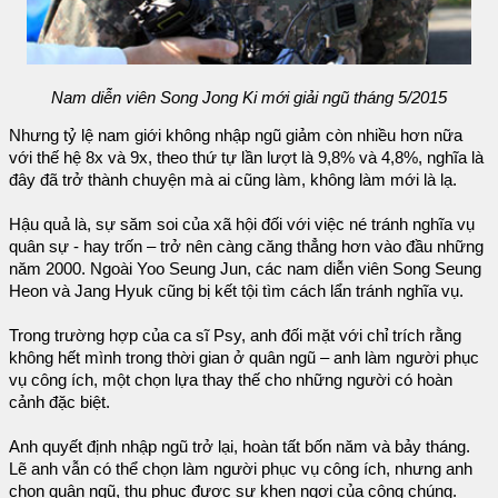
Nam diễn viên Song Jong Ki mới giải ngũ tháng 5/2015
Nhưng tỷ lệ nam giới không nhập ngũ giảm còn nhiều hơn nữa
với thế hệ 8x và 9x, theo thứ tự lần lượt là 9,8% và 4,8%, nghĩa là
đây đã trở thành chuyện mà ai cũng làm, không làm mới là lạ.
Hậu quả là, sự săm soi của xã hội đối với việc né tránh nghĩa vụ
quân sự - hay trốn – trở nên càng căng thẳng hơn vào đầu những
năm 2000. Ngoài Yoo Seung Jun, các nam diễn viên Song Seung
Heon và Jang Hyuk cũng bị kết tội tìm cách lẩn tránh nghĩa vụ.
Trong trường hợp của ca sĩ Psy, anh đối mặt với chỉ trích rằng
không hết mình trong thời gian ở quân ngũ – anh làm người phục
vụ công ích, một chọn lựa thay thế cho những người có hoàn
cảnh đặc biệt.
Anh quyết định nhập ngũ trở lại, hoàn tất bốn năm và bảy tháng.
Lẽ anh vẫn có thể chọn làm người phục vụ công ích, nhưng anh
chọn quân ngũ, thu phục được sự khen ngợi của công chúng.