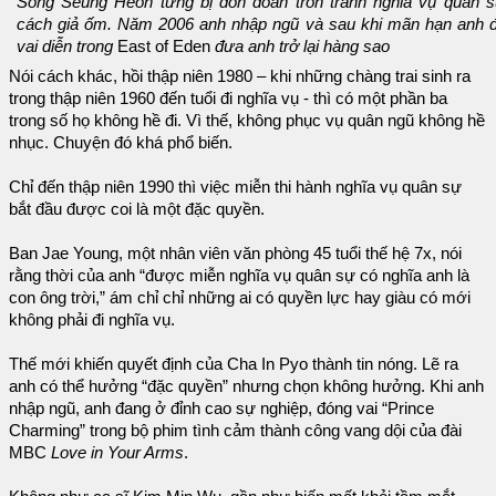
Song Seung Heon từng bị đồn đoán trốn tránh nghĩa vụ quân 
cách giả ốm. Năm 2006 anh nhập ngũ và sau khi mãn hạn anh 
vai diễn trong
East of Eden
đưa anh trở lại hàng sao
Nói cách khác, hồi thập niên 1980 – khi những chàng trai sinh ra
trong thập niên 1960 đến tuổi đi nghĩa vụ - thì có một phần ba
trong số họ không hề đi. Vì thế, không phục vụ quân ngũ không hề
nhục. Chuyện đó khá phổ biến.
Chỉ đến thập niên 1990 thì việc miễn thi hành nghĩa vụ quân sự
bắt đầu được coi là một đặc quyền.
Ban Jae Young, một nhân viên văn phòng 45 tuổi thế hệ 7x, nói
rằng thời của anh “được miễn nghĩa vụ quân sự có nghĩa anh là
con ông trời,” ám chỉ chỉ những ai có quyền lực hay giàu có mới
không phải đi nghĩa vụ.
Thế mới khiến quyết định của Cha In Pyo thành tin nóng. Lẽ ra
anh có thể hưởng “đặc quyền” nhưng chọn không hưởng. Khi anh
nhập ngũ, anh đang ở đỉnh cao sự nghiệp, đóng vai “Prince
Charming” trong bộ phim tình cảm thành công vang dội của đài
MBC
Love in Your Arms
.