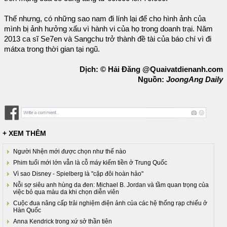
Thế nhưng, có những sao nam đi lính lại để cho hình ảnh của
mình bị ảnh hưởng xấu vì hành vi của họ trong doanh trại. Năm
2013 ca sĩ Se7en và Sangchu trở thành đề tài của báo chí vì đi
mátxa trong thời gian tại ngũ.
Dịch: © Hải Đăng @Quaivatdienanh.com
Nguồn:
JoongAng Daily
+ XEM THÊM
Người Nhện mới được chọn như thế nào
Phim tuổi mới lớn vẫn là cỗ máy kiếm tiền ở Trung Quốc
Vì sao Disney - Spielberg là "cặp đôi hoàn hảo"
Nỗi sợ siêu anh hùng da đen: Michael B. Jordan và tầm quan trọng của
việc bỏ qua màu da khi chọn diễn viên
Cuộc đua nâng cấp trải nghiệm điện ảnh của các hệ thống rạp chiếu ở
Hàn Quốc
Anna Kendrick trong xứ sở thần tiên