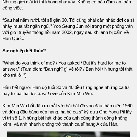
Nhưng giới giải trí thì không như vậy. Không có bảo đảm an toàn
công việc.
“Sau hai năm rưỡi, tôi sẽ gần 30. Tôi cũng phải cân nhắc đời ca sĩ
nhảy múa rất ngắn ngủi,” Yoo Seung Jun nói trong một phỏng vấn
với giới truyền thông hồi năm 2002, ngay sau khi anh bị cấm về
Hàn Quốc.
Sự nghiệp kết thúc?
“What do you think of me? / You asked / But it’s hard for me to
answer.” (Tạm dịch: “Bạn nghĩ gì về tôi? / Bạn hỏi / Nhưng tôi thật
khó trả lời.”)
Hầu hết người Hàn độ tuổi 30 và 40 đều từng nghe những ca từ
này từ bài hát
It’s Just Love
của Kim Min Wu.
Kim Min Wu bắt đầu ra mắt với bài hát đó vào đầu thập niên 1990
và đứng đầu bảng xếp hạng, hạ bệ ca sĩ kỳ cựu Cho Yong Pil lấy
vị trí số 1. Những bài hát khác của anh cũng thành công không
kém, và anh nhanh chóng trở thành ca sĩ hạng A của Hàn.