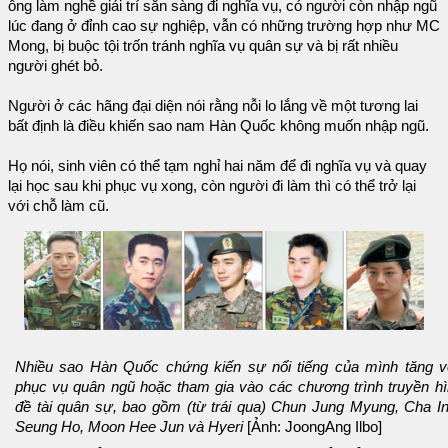
ông làm nghề giải trí sẵn sàng đi nghĩa vụ, có người còn nhập ngũ
lúc đang ở đỉnh cao sự nghiệp, vẫn có những trường hợp như MC
Mong, bị buộc tội trốn tránh nghĩa vụ quân sự và bị rất nhiều
người ghét bỏ.
Người ở các hãng đại diện nói rằng nỗi lo lắng về một tương lai
bất định là điều khiến sao nam Hàn Quốc không muốn nhập ngũ.
Họ nói, sinh viên có thể tạm nghỉ hai năm để đi nghĩa vụ và quay
lại học sau khi phục vụ xong, còn người đi làm thì có thể trở lại
với chỗ làm cũ.
Nhiều sao Hàn Quốc chứng kiến sự nổi tiếng của mình tăng v
phục vụ quân ngũ hoặc tham gia vào các chương trình truyền hì
đề tài quân sự, bao gồm (từ trái qua) Chun Jung Myung, Cha I
Seung Ho, Moon Hee Jun và Hyeri
[Ảnh: JoongAng Ilbo]