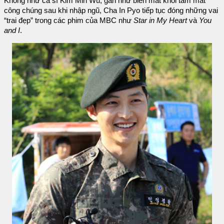
Không như ca sĩ Kim Min Wu, gần như biến mất khỏi tầm mắt
công chúng sau khi nhập ngũ, Cha In Pyo tiếp tục đóng những vai
“trai đẹp” trong các phim của MBC như
Star in My Heart
và
You
and I
.