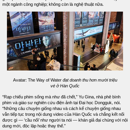
một ngành công nghiệp; không còn là nghệ thuật nữa.
Avatar: The Way of Water
đạt doanh thu hơn mười triệu
vé ở Hàn Quốc
“Rạp chiếu phim sống mà như đã chết,” Yu Gina, nhà phê bình
phim và giáo sư nghiên cứu điện ảnh tại Đại học Dongguk, nói.
“Những câu chuyện giống nhau và cách kể chuyện giống nhau
vẫn tiếp tục trong nội dung video của Hàn Quốc và chẳng kết nối
được gì — ‘cầu nối’ như người ta nói — khán giả đại chúng với nội
dung mới, độc lập hoặc thay thế.”