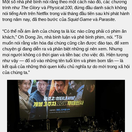
Một số nhà phê bình nói rằng theo một cách nào đó, các chương
trình như
The Glory
và
Physical:100
, đứng đầu danh sách không
nói tiếng Anh trên Netflix trong vài tháng đầu tiên sau khi phát hành
trong năm nay, đã theo bước của
Squid Game
và
Parasite
.
“Có thể nỗi ám ảnh của chúng ta là lúc nào cũng phải có phim ăn
khách,” Oh Dong Jin, nhà bình luận và phê bình phim, nói. “Tôi
muốn nói rằng văn hóa đại chúng cũng cần được đào tạo, để xem
chuyện gì đang diễn ra và phân biệt những gì nên xem. Nhưng
mọi người không có thời gian và tiền bạc cho việc đó. Hiện tượng
như vậy — đổ xô vào những tên tuổi lớn và phim bom tấn — là
kết quả của những thói quen kiểu chủ nghĩa tự do mới trong xã hội
của chúng ta.”