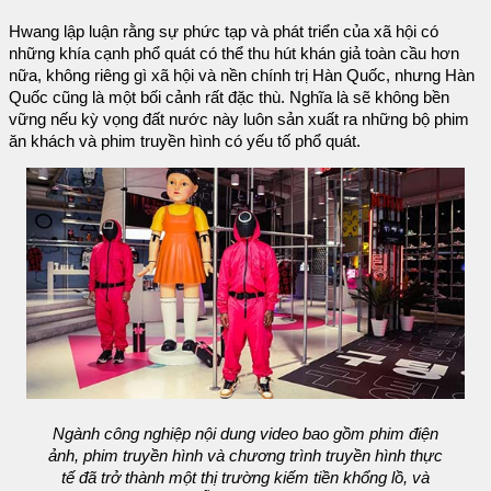
Hwang lập luận rằng sự phức tạp và phát triển của xã hội có
những khía cạnh phổ quát có thể thu hút khán giả toàn cầu hơn
nữa, không riêng gì xã hội và nền chính trị Hàn Quốc, nhưng Hàn
Quốc cũng là một bối cảnh rất đặc thù. Nghĩa là sẽ không bền
vững nếu kỳ vọng đất nước này luôn sản xuất ra những bộ phim
ăn khách và phim truyền hình có yếu tố phổ quát.
Ngành công nghiệp nội dung video bao gồm phim điện
ảnh, phim truyền hình và chương trình truyền hình thực
tế đã trở thành một thị trường kiếm tiền khổng lồ, và