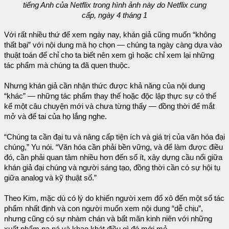
tiếng Anh của Netflix trong hình ảnh này do Netflix cung
cấp, ngày 4 tháng 1
Với rất nhiều thứ để xem ngày nay, khán giả cũng muốn “không
thất bại” với nội dung mà họ chọn — chúng ta ngày càng dựa vào
thuật toán để chỉ cho ta biết nên xem gì hoặc chỉ xem lại những
tác phẩm mà chúng ta đã quen thuộc.
Nhưng khán giả cần nhận thức được khả năng của nội dung
“khác” — những tác phẩm thay thế hoặc độc lập thực sự có thể
kể một câu chuyện mới và chưa từng thấy — đồng thời để mắt
mở và để tai của họ lắng nghe.
“Chúng ta cần đại tu và nâng cấp tiện ích và giá trị của văn hóa đại
chúng,” Yu nói. “Văn hóa cần phải bền vững, và để làm được điều
đó, cần phải quan tâm nhiều hơn đến số ít, xây dựng cầu nối giữa
khán giả đại chúng và người sáng tạo, đồng thời cần có sự hội tụ
giữa analog và kỹ thuật số.”
Theo Kim, mặc dù có lý do khiến người xem đổ xô đến một số tác
phẩm nhất định và con người muốn xem nội dung “dễ chịu”,
nhưng cũng có sự nhàm chán và bất mãn kinh niên với những