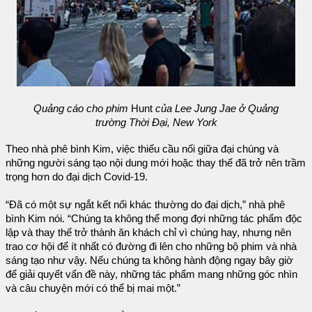
Quảng cáo cho phim
Hunt
của Lee Jung Jae ở Quảng
trường Thời Đại, New York
Theo nhà phê bình Kim, việc thiếu cầu nối giữa đại chúng và
những người sáng tạo nội dung mới hoặc thay thế đã trở nên trầm
trọng hơn do đại dịch Covid-19.
“Đã có một sự ngắt kết nối khác thường do đại dịch,” nhà phê
bình Kim nói. “Chúng ta không thể mong đợi những tác phẩm độc
lập và thay thế trở thành ăn khách chỉ vì chúng hay, nhưng nên
trao cơ hội để ít nhất có đường đi lên cho những bộ phim và nhà
sáng tạo như vậy. Nếu chúng ta không hành động ngay bây giờ
để giải quyết vấn đề này, những tác phẩm mang những góc nhìn
và câu chuyện mới có thể bị mai một.”