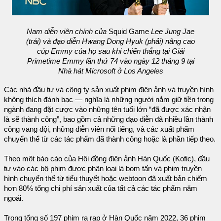
Nam diễn viên chính của
Squid Game
Lee Jung Jae
(trái) và đạo diễn Hwang Dong Hyuk (phải) nâng cao
cúp Emmy của họ sau khi chiến thắng tại Giải
Primetime Emmy lần thứ 74 vào ngày 12 tháng 9 tại
Nhà hát Microsoft ở Los Angeles
Các nhà đầu tư và công ty sản xuất phim điện ảnh và truyền hình
không thích đánh bạc — nghĩa là những người nắm giữ tiền trong
ngành đang đặt cược vào những tên tuổi lớn “đã được xác nhận
là sẽ thành công”, bao gồm cả những đạo diễn đã nhiều lần thành
công vang dội, những diễn viên nổi tiếng, và các xuất phẩm
chuyển thể từ các tác phẩm đã thành công hoặc là phần tiếp theo.
Theo một báo cáo của Hội đồng điện ảnh Hàn Quốc (Kofic), đầu
tư vào các bộ phim được phân loại là bom tấn và phim truyền
hình chuyển thể từ tiểu thuyết hoặc webtoon đã xuất bản chiếm
hơn 80% tổng chi phí sản xuất của tất cả các tác phẩm năm
ngoái.
Trong tổng số 197 phim ra rạp ở Hàn Quốc năm 2022, 36 phim