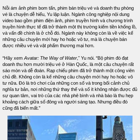
Nỗi ám ảnh phim bom tấn, phim bán triệu vé và doanh thu phòng
vé là chuyện dễ hiểu, Yu lập luận. Ngành công nghiệp nội dung
video bao gồm phim điện ảnh, phim truyền hình và chương trình
truyền hình thực tế đã trở thành một thị trường kiếm tiền khổng lồ,
và vấn đề chính là ở chỗ đó. Ngành này không còn là về việc kể
những câu chuyện mới hay ho hoặc vô tư, mà là chuyện bán
được nhiều vé và vật phẩm thương mại hơn.
“Hãy xem
Avatar: The Way of Water
," Yu nói. “Bộ phim đó đạt
doanh thu hơn mười triệu vé ở Hàn Quốc, là một câu chuyện rất
sáo mòn và dễ đoán. Rạp chiếu phim đã trở thành một công viên
chủ đề. Không còn là kể những câu chuyện mới hay ho hoặc vô
tư nữa. Đó là trò chơi của những con số và trong bối cảnh chủ
nghĩa tư bản, nơi những thứ thay thế và số ít không nhận được đủ
sự quan tâm, vai trò của các nhà phê bình và nhà báo là thu hẹp
khoảng cách giữa số đông và người sáng tạo. Nhưng điều đó
cũng đã biến mất.”