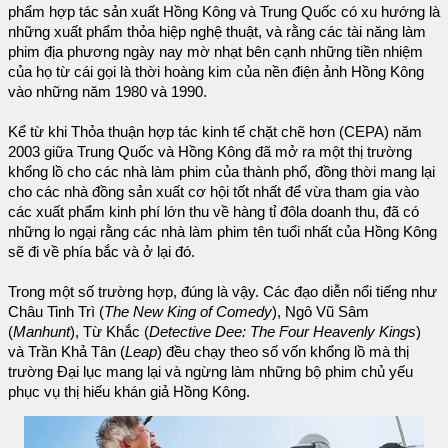
phẩm hợp tác sản xuất Hồng Kông và Trung Quốc có xu hướng là
những xuất phẩm thỏa hiệp nghệ thuật, và rằng các tài năng làm
phim địa phương ngày nay mờ nhạt bên cạnh những tiền nhiệm
của họ từ cái gọi là thời hoàng kim của nền điện ảnh Hồng Kông
vào những năm 1980 và 1990.
Kể từ khi Thỏa thuận hợp tác kinh tế chặt chẽ hơn (CEPA) năm
2003 giữa Trung Quốc và Hồng Kông đã mở ra một thị trường
khổng lồ cho các nhà làm phim của thành phố, đồng thời mang lại
cho các nhà đồng sản xuất cơ hội tốt nhất để vừa tham gia vào
các xuất phẩm kinh phí lớn thu về hàng tỉ đôla doanh thu, đã có
những lo ngại rằng các nhà làm phim tên tuổi nhất của Hồng Kông
sẽ đi về phía bắc và ở lại đó.
Trong một số trường hợp, đúng là vậy. Các đạo diễn nổi tiếng như
Châu Tinh Trì (
The New King of Comedy
), Ngô Vũ Sâm
(
Manhunt
), Từ Khắc (
Detective Dee: The Four Heavenly Kings
)
và Trần Khả Tân (
Leap
) đều chạy theo số vốn khổng lồ mà thị
trường Đại lục mang lại và ngừng làm những bộ phim chủ yếu
phục vụ thị hiếu khán giả Hồng Kông.