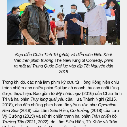
Đạo diễn Châu Tinh Trì (phải) và diễn viên Điền Khải
Văn trên phim trường
The New King of Comedy
, phim
ra mắt tại Trung Quốc Đại lục vào dịp Tết Nguyên đán
2019
Trong khi đó, các nhà làm phim kỳ cựu từ Hồng Kông hiện chịu
trách nhiệm cho nhiều phim Đại lục có doanh thu cao nhất từng
được thực hiện. Bao gồm từ
Mỹ nhân ngư
(2016) của Châu Tinh
Trì và hai phim
Truy lùng quái yêu
của Hứa Thành Nghị (2015,
2018), cho đến những phim bom tấn yêu nước như
Operation
Red Sea
(2018) của Lâm Siêu Hiền,
Cơ trưởng
(2018) của Lưu
Vỹ Cường (2019) và sử thi chiến tranh hai phần
Trận chiến hồ
Trường Tân
(2021, 2022), do Lâm Siêu Hiền, Từ Khắc và Trần