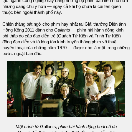
tạo ngành công nghiệp này bằng những bộ phim đầu tiên nhỏ hơn
nhưng đáng chú ý hơn — ngay cả khi họ chưa là cái tên quen
thuộc bên ngoài thành phố này.
Chiến thắng bất ngờ cho phim hay nhất tại Giải thưởng Điện ảnh
Hồng Kông 2011 dành cho
Gallants
— phim hài hành động kinh
phí thấp do cặp đạo diễn trẻ (Quách Tử Kiện và Trịnh Tư Kiệt)
đồng đạo diễn và tỏ lòng tôn kính truyền thống phim võ thuật
huyền thoại của những năm 1970 — được cho là một trong những
bước ngoặt ban đầu.
Một cảnh từ
Gallants
, phim hài hành động hoài cổ do