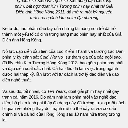
Quách Tử Kiện và Trịnh Tư Kiệt đồng đạo diễn. Bộ
phim, bất ngờ đoạt Kim Tượng phim hay nhất tại Giải
Điện ảnh Hồng Kông 2011, đã mở ra một kỷ nguyên
mới của ngành làm phim địa phương
Kể từ đó, tác phẩm đầu tay của những tài năng non trẻ đã trở
thành một yếu tố cố định trong hạng mục phim hay nhất của Giải
Điện ảnh Hồng Kông.
Nỗ lực đạo diễn đầu tiên của Lục Kiếm Thanh và Lương Lạc Dân,
phim ly kỳ cảnh sát
Cold War
với sự tham gia của các ngôi sao,
đã lấy chín Kim Tượng Hồng Kông 2013, bao gồm phim hay nhất
và đạo diễn xuất sắc nhất. Cả hai đều đã làm việc trong ngành
được hai thập kỷ, lần lượt với tư cách là trợ lý đạo diễn và đạo
diễn nghệ thuật.
Và sau đó, tất nhiên, có
Ten Years
, đoạt giải phim hay nhất gây
tranh cãi năm 2016. Do năm nhà làm phim mới vào nghề đạo
diễn, bộ phim kinh phí thấp đa dạng này đã tưởng tượng một cách
bi quan về những thay đổi mạnh mẽ có thể xảy ra với cơ cấu
chính trị và xã hội của Hồng Kông sau 10 năm nữa trong tương
lai.