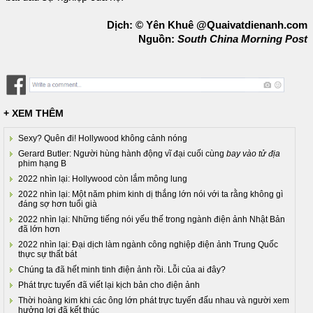
Dịch: © Yên Khuê @Quaivatdienanh.com
Nguồn:
South China Morning Post
+ XEM THÊM
Sexy? Quên đi! Hollywood không cảnh nóng
Gerard Butler: Người hùng hành động vĩ đại cuối cùng
bay vào tử địa
phim hạng B
2022 nhìn lại: Hollywood còn lắm mông lung
2022 nhìn lại: Một năm phim kinh dị thắng lớn nói với ta rằng không gì
đáng sợ hơn tuổi già
2022 nhìn lại: Những tiếng nói yếu thế trong ngành điện ảnh Nhật Bản
đã lớn hơn
2022 nhìn lại: Đại dịch làm ngành công nghiệp điện ảnh Trung Quốc
thực sự thất bát
Chúng ta đã hết minh tinh điện ảnh rồi. Lỗi của ai đây?
Phát trực tuyến đã viết lại kịch bản cho điện ảnh
Thời hoàng kim khi các ông lớn phát trực tuyến đấu nhau và người xem
hưởng lợi đã kết thúc