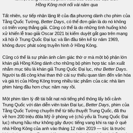
Hồng Kông mới nổi vài năm qua
Tất nhiên, sự tiếp nhận lặng lẽ của địa phương dành cho phim của
Tằng Quốc Tường,
Better Days
, có thể đơn giản là do nó không
có triển vọng thắng giải. Cũng có thể là do những tình huống khó
xử khiến lễ trao giải Oscar 2021 bị kiểm duyệt gắt gao trên mạng
xã hội ở Trung Quốc Đại lục và lần đầu tiên kể từ năm 1969,
không được phát sóng truyền hình ở Hồng Kông.
Cũng có thể là sự phản ánh cảm giác thờ ơ mà một bộ phận lớn
khán giả Hồng Kông dành cho những bộ phim hợp tác sản xuất
nhắm mục tiêu là khán giả Trung Quốc Đại lục, như
Better Days
.
Người ta đã công khai than thở cái sự thiếu quan tâm đến văn hóa
và giá trị của Hồng Kông trong nhiều tác phẩm của các nhà làm
phim hàng đầu hơn chục năm nay rồi.
Một phim tâm lý đề tài bắt nạt nói tiếng phổ thông lấy bối cảnh
Trung Quốc với dàn diễn viên toàn Đại lục,
Better Days
, phim của
Tằng Quốc Tường chuyển thể từ tiểu thuyết Trung Quốc, đã thu
về hơn 200 triệu đôla Mỹ ở phòng vé (chủ yếu là Trung Quốc Đại
lục) nhưng hầu như không gây được tiếng vang khi ra rạp ở quê
nhà Hồng Kông của anh vào tháng 12 năm 2019 — tức là trước