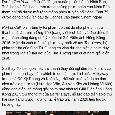
Dự án
Ten Years
kể từ đó đã tạo ra các phiên bản ở Nhật Bản,
Thái Lan và Đài Loan; một trong những phim ngắn của Nhật Bản
thậm chí đã được mở rộng thành phim truyện nổi tiếng,
Plan 75
,
được công chiếu lần đầu tại Cannes vào tháng 5 năm ngoái.
Port of Call
, phim tâm lý tội phạm có thật do nhà phê bình trở
thành nhà làm phim Ông Tử Quang viết kịch bản và đạo diễn, là
một thành công đáng chú ý khác tại Giải Điện ảnh Hồng Kông
2016. Mặc dù vuột mất giải phim hay nhất về tay
Ten Years
, bộ
phim thứ ba của Ông Tử Quang có vinh dự đặc biệt là phim duy
nhất trong lịch sử lâu đời của Kim Tượng càn quét năm giải diễn
xuất.
Sự thay đổi bề ngoài này trở thành thay đổi nghiêm túc khi
Trivisa
,
phim hình sự nhạy cảm chính trị do các cựu binh của Milkyway
Image là Đỗ Kỳ Phong và Khâu Nại Hải sản xuất và do ba đạo
diễn trẻ địa phương (Hứa Học Văn, Âu Văn Kiệt và Hoàng Vĩ Kiệt)
đồng đạo diễn, đã thắng giải phim hay nhất tại Giải Điện ảnh Hồng
Kông 2017. Sự thống trị của
Better Days
, nỗ lực đạo diễn solo thứ
hai của Tằng Quốc Tường, tại lễ trao giải năm 2020 tiếp tục xu
hướng này.