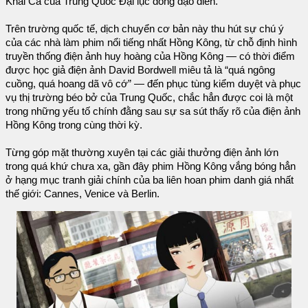
Khải Ca của Trung Quốc Đại lục đồng đạo diễn.
Trên trường quốc tế, dịch chuyển cơ bản này thu hút sự chú ý
của các nhà làm phim nổi tiếng nhất Hồng Kông, từ chỗ định hình
truyền thống điện ảnh huy hoàng của Hồng Kông — có thời điểm
được học giả điện ảnh David Bordwell miêu tả là “quá ngông
cuồng, quá hoang dã vô cớ” — đến phục tùng kiểm duyệt và phục
vụ thị trường béo bở của Trung Quốc, chắc hẳn được coi là một
trong những yếu tố chính đằng sau sự sa sút thấy rõ của điện ảnh
Hồng Kông trong cùng thời kỳ.
Từng góp mặt thường xuyên tại các giải thưởng điện ảnh lớn
trong quá khứ chưa xa, gần đây phim Hồng Kông vắng bóng hẳn
ở hạng mục tranh giải chính của ba liên hoan phim danh giá nhất
thế giới: Cannes, Venice và Berlin.