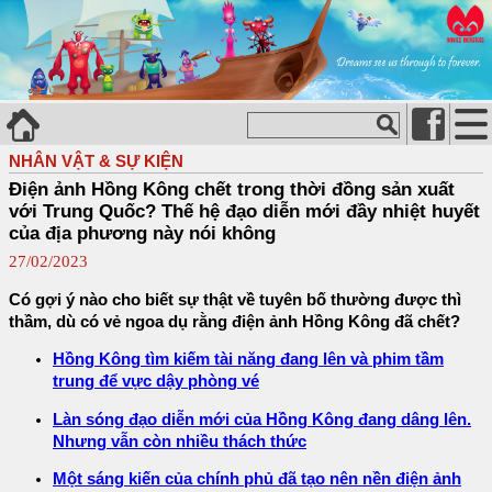
NHÂN VẬT & SỰ KIỆN
Điện ảnh Hồng Kông chết trong thời đồng sản xuất
với Trung Quốc? Thế hệ đạo diễn mới đầy nhiệt huyết
của địa phương này nói không
27/02/2023
Có gợi ý nào cho biết sự thật về tuyên bố thường được thì
thầm, dù có vẻ ngoa dụ rằng điện ảnh Hồng Kông đã chết?
Hồng Kông tìm kiếm tài năng đang lên và phim tầm
trung để vực dậy phòng vé
Làn sóng đạo diễn mới của Hồng Kông đang dâng lên.
Nhưng vẫn còn nhiều thách thức
Một sáng kiến của chính phủ đã tạo nên nền điện ảnh