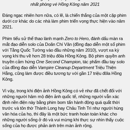
nhất phòng vé Hồng Kông năm 2021
Đáng ngạc nhiên hơn nữa, có lẽ, là chiến thắng của một cặp phim
dưới cơ khác do các nhà làm phim triển vọng thực hiện vào năm
2021.
Phim tiểu sử thể thao lành mạnh
Zero to Hero
, đánh dấu màn ra
mắt đạo diễn solo của Doãn Chí Văn (đồng đạo diễn một số phim
với Tằng Quốc Tường vào đầu những năm 2010), vượt xa kỳ
vọng khi thu về hơn 28 triệu đôla Hồng Kông. Bộ phim quyền anh
truyền cảm hứng
One Second Champion
, tác phẩm đầu tay solo
của đồng đạo diễn
Vampire Cleanup Department
Triệu Thiện
Hằng, cũng làm được điều tương tự với gần 17 triệu đôla Hồng
Kông.
Vì vậy, trong khi điện ảnh Hồng Kông có vẻ như đã chết đối với
những người hâm mộ điện ảnh quốc tế, những người vẫn xác
định nền điện này bằng phim bom tấn hành động quá quắt thời
trước và tôn thờ Thành Long hay Châu Tinh Trì như người hùng
văn hóa của họ, thì đây là một bức tranh hoàn toàn khác cho
những người sống ở đó và vui mừng khi thực sự nhìn thấy cuộc
sống của họ được phản ánh trên màn ảnh rộng.