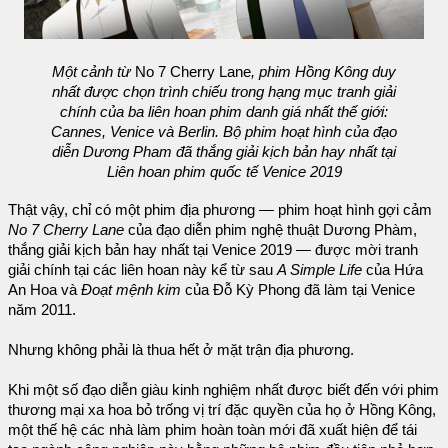
Một cảnh từ
No 7 Cherry Lane
, phim Hồng Kông duy
nhất được chọn trình chiếu trong hạng mục tranh giải
chính của ba liên hoan phim danh giá nhất thế giới:
Cannes, Venice và Berlin. Bộ phim hoạt hình của đạo
diễn Dương Pham đã thắng giải kịch bản hay nhất tại
Liên hoan phim quốc tế Venice 2019
Thật vậy, chỉ có một phim địa phương — phim hoạt hình gợi cảm
No 7 Cherry Lane
của đạo diễn phim nghệ thuật Dương Phàm,
thắng giải kịch bản hay nhất tại Venice 2019 — được mời tranh
giải chính tại các liên hoan này kể từ sau
A Simple Life
của Hứa
An Hoa và
Đoạt mệnh kim
của Đỗ Kỳ Phong đã làm tại Venice
năm 2011.
Nhưng không phải là thua hết ở mặt trận địa phương.
Khi một số đạo diễn giàu kinh nghiệm nhất được biết đến với phim
thương mại xa hoa bỏ trống vị trí đặc quyền của họ ở Hồng Kông,
một thế hệ các nhà làm phim hoàn toàn mới đã xuất hiện để tái