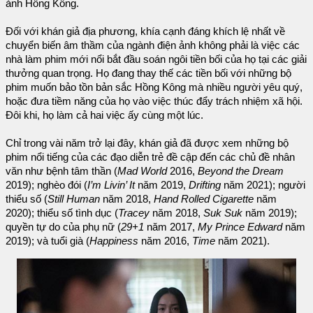
ảnh Hồng Kông.
Đối với khán giả địa phương, khía cạnh đáng khích lệ nhất về
chuyển biến âm thầm của ngành điện ảnh không phải là việc các
nhà làm phim mới nổi bắt đầu soán ngôi tiền bối của họ tại các giải
thưởng quan trọng. Họ đang thay thế các tiền bối với những bộ
phim muốn bảo tồn bản sắc Hồng Kông mà nhiều người yêu quý,
hoặc đưa tiềm năng của họ vào việc thúc đẩy trách nhiệm xã hội.
Đôi khi, họ làm cả hai việc ấy cùng một lúc.
Chỉ trong vài năm trở lại đây, khán giả đã được xem những bộ
phim nổi tiếng của các đạo diễn trẻ đề cập đến các chủ đề nhân
văn như bệnh tâm thần (
Mad World
2016,
Beyond the Dream
2019); nghèo đói (
I’m Livin’ It
năm 2019,
Drifting
năm 2021); người
thiểu số (
Still Human
năm 2018,
Hand Rolled Cigarette
năm
2020); thiểu số tình dục (
Tracey
năm 2018,
Suk Suk
năm 2019);
quyền tự do của phụ nữ (
29+1
năm 2017,
My Prince Edward
năm
2019); và tuổi già (
Happiness
năm 2016,
Time
năm 2021).