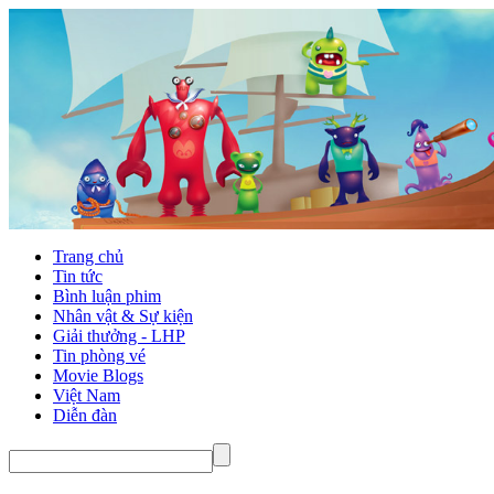
Trang chủ
Tin tức
Bình luận phim
Nhân vật & Sự kiện
Giải thưởng - LHP
Tin phòng vé
Movie Blogs
Việt Nam
Diễn đàn