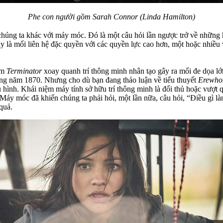
Phe con người gồm Sarah Connor (Linda Hamilton)
 chúng ta khác với máy móc. Đó là một câu hỏi lần ngược trở về những hu
y là mối liên hệ đặc quyền với các quyền lực cao hơn, một hoặc nhiều v
im
Terminator
xoay quanh trí thông minh nhân tạo gây ra mối đe dọa lớn
ững năm 1870. Nhưng cho dù bạn đang thảo luận về tiểu thuyết
Erewh
u hình. Khái niệm máy tính sở hữu trí thông minh là đối thủ hoặc vượt 
. Máy móc đã khiến chúng ta phải hỏi, một lần nữa, câu hỏi, “Điều gì l
quả.