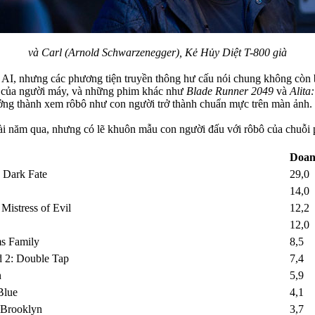
và Carl (Arnold Schwarzenegger), Kẻ Hủy Diệt T-800 già
 AI, nhưng các phương tiện truyền thông hư cấu nói chung không còn 
ời của người máy, và những phim khác như
Blade Runner 2049
và
Alita
ởng thành xem rôbô như con người trở thành chuẩn mực trên màn ảnh.
ài năm qua, nhưng có lẽ khuôn mẫu con người đấu với rôbô của chuỗi 
Doan
: Dark Fate
29,0
14,0
 Mistress of Evil
12,2
12,0
s Family
8,5
 2: Double Tap
7,4
n
5,9
Blue
4,1
 Brooklyn
3,7