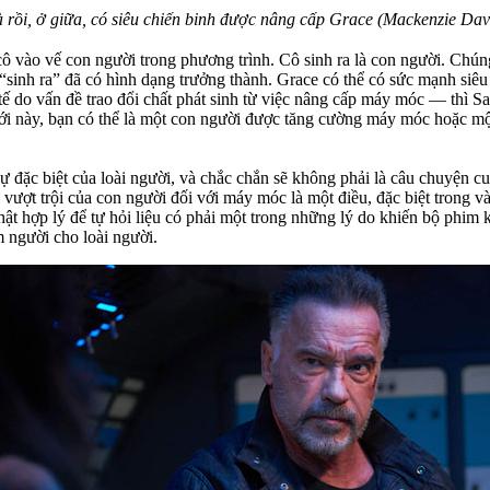
 rồi, ở giữa, có siêu chiến binh được nâng cấp Grace (Mackenzie Dav
 cô vào vế con người trong phương trình. Cô sinh ra là con người. Chún
“sinh ra” đã có hình dạng trưởng thành. Grace có thể có sức mạnh siê
tế do vấn đề trao đổi chất phát sinh từ việc nâng cấp máy móc — thì
iới này, bạn có thể là một con người được tăng cường máy móc hoặc m
sự đặc biệt của loài người, và chắc chắn sẽ không phải là câu chuyện 
ự vượt trội của con người đối với máy móc là một điều, đặc biệt trong 
thật hợp lý để tự hỏi liệu có phải một trong những lý do khiến bộ phim 
người cho loài người.