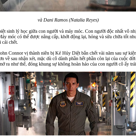
và Dani Ramos (Natalia Reyes)
ệt sinh lý học giữa con người và máy móc. Con người độc nhất vô nhị 
áy móc có thể được nâng cấp, khởi động lại, hỏng và sửa chữa tốt như
 cái chết.
n Connor vị thành niên bị Kẻ Hủy Diệt bắn chết vài năm sau sự kiện 
 về sau nhận xét, mặc dù cô dành phần hết phần còn lại của cuộc đời
 mở ra như thế, đóng khung sự không hoàn hảo của con người cô ấy trái