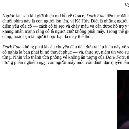
Và
Ngược lại, sau khi giới thiệu mơ hồ về Grace,
Dark Fate
liên tục đặt
chuỗi phim này là con người lớn lên, vì Kẻ Hủy Diệt là những người 
điểm yếu của cô — cách cô bị sẹo và chảy máu và cần được hỗ trợ y 
khăng nhấn mạnh rằng cô là người chứ không phải máy. Trong thế g
cùng, hoặc bạn là người hoặc bạn là máy thế thôi.
Dark Fate
không phải là câu chuyện đầu tiên đưa ra lập luận này về 
có nghĩa là bạn phải bị nó thuyết phục — và, thực sự, niềm tin vào s
từng. Nhìn vào thành tích phòng vé không ấn tượng của
Dark Fate
, 
lưỡng phân nghiêm ngặt con người-máy móc vốn dành đặc quyền làm 