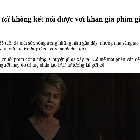
 tối
không kết nối được với khán giả phim g
5 tuổi đã mất sức sống trong những năm gần đây, nhưng nhà sáng tạo
 Nam với tựa
Kẻ hủy diệt: Vận mệnh đen tối
).
chuỗi phim đông cứng. Chuyện gì đã xảy ra? Có thể một phần vấn đề l
gười máy do trí tuệ nhân tạo (AI) từ tương lai gửi tới.