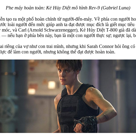
Phe máy hoàn toàn: Kẻ Hủy Diệt mô hình Rev-9 (Gabriel Luna)
iễn tạo ra một phổ hoàn chỉnh từ người-đến-máy. Về phía con người h
c loài người đến mức giúp anh ta đạt được mục đích là giết mục tiêu 
móc, và Carl (Arnold Schwarzenegger), Kẻ Hủy Diệt T-800 già đã dành
a — nếu bạn ở phía bên này, bạn là một con người thực sự; ngược lại, b
trai riêng của vợ như con trai mình, nhưng khi Sarah Connor hỏi ông 
lực để làm con người, nhưng không thể đạt được hoàn toàn.