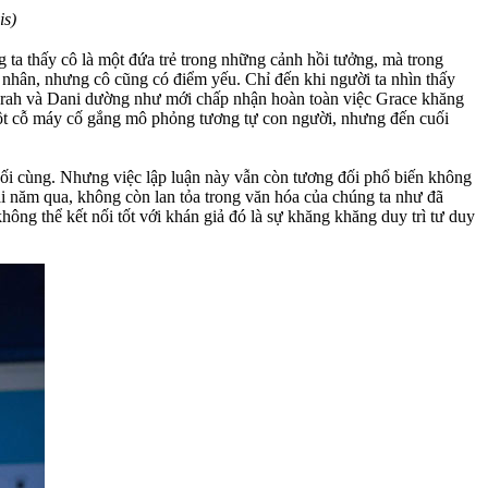
is)
g ta thấy cô là một đứa trẻ trong những cảnh hồi tưởng, mà trong
u nhân, nhưng cô cũng có điểm yếu. Chỉ đến khi người ta nhìn thấy
 Sarah và Dani dường như mới chấp nhận hoàn toàn việc Grace khăng
ột cỗ máy cố gắng mô phỏng tương tự con người, nhưng đến cuối
cuối cùng. Nhưng việc lập luận này vẫn còn tương đối phổ biến không
vài năm qua, không còn lan tỏa trong văn hóa của chúng ta như đã
không thể kết nối tốt với khán giả đó là sự khăng khăng duy trì tư duy