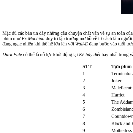
Mặc dù các bản tin đầy những câu chuyện chất vấn về sự an toàn của
phim như
Ex Machina
duy trì lập trường mơ hồ về tư cách làm ngư
đáng ngạc nhiên khi thế hệ lớn lên với
Wall-E
đang bước vào tuổi trư
Dark Fate
có thể là nỗ lực khởi động lại
Kẻ hủy diệt
hay nhất trong v
STT
Tựa phim
1
Terminator
2
Joker
3
Maleficent:
4
Harriet
5
The Addam
6
Zombieland
7
Countdow
8
Black and 
9
Motherless