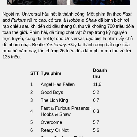
Ngoài ra, Universal hầu hết là thành công. Một phim ăn theo
Fast
and Furious
rủi ro cao, có tựa là
Hobbs & Shaw
đã bình bịch rời
rạp chiếu sau khi đến đó đầu tháng 8, thu về khoảng 700 triệu đôla
toàn thế giới. Phim hài, đã từng chật vật ở rạp trong kỷ nguyên
trực tuyến, cũng đã trót lọt cho Universal, đặc biệt là phim lấy chủ
đề nhóm nhạc Beatle
Yesterday
. Đây là thành công bất ngờ của
mùa hè năm nay, tốn chừng 26 triệu đôla làm phim mà thu về tới
135 triệu.
Doanh
STT
Tựa phim
thu
1
Angel Has Fallen
11,6
2
Good Boys
9,2
3
The Lion King
6,7
Fast & Furious Presents:
4
6,3
Hobbs & Shaw
5
Overcome
5,7
6
Ready Or Not
5,6