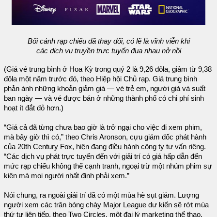
Bối cảnh rạp chiếu đã thay đổi, có lẽ là vĩnh viễn khi
các dịch vụ truyền trực tuyến đua nhau nở nồi
(Giá vé trung bình ở Hoa Kỳ trong quý 2 là 9,26 đôla, giảm từ 9,38
đôla một năm trước đó, theo Hiệp hội Chủ rạp. Giá trung bình
phản ánh những khoản giảm giá — vé trẻ em, người già và suất
ban ngày — và vé được bán ở những thành phố có chi phí sinh
hoạt ít đắt đỏ hơn.)
“Giá cả đã từng chưa bao giờ là trở ngại cho việc đi xem phim,
mà bây giờ thì có,” theo Chris Aronson, cựu giám đốc phát hành
của 20th Century Fox, hiện đang điều hành công ty tư vấn riêng.
“Các dịch vụ phát trực tuyến đến với giải trí có giá hấp dẫn đến
mức rạp chiếu không thể cạnh tranh, ngoại trừ một nhúm phim sự
kiện mà mọi người nhất định phải xem.”
Nói chung, ra ngoài giải trí đã có một mùa hè sụt giảm. Lượng
người xem các trận bóng chày Major League dự kiến sẽ rớt mùa
thứ tư liên tiếp, theo Two Circles, một đại lý marketing thể thao.