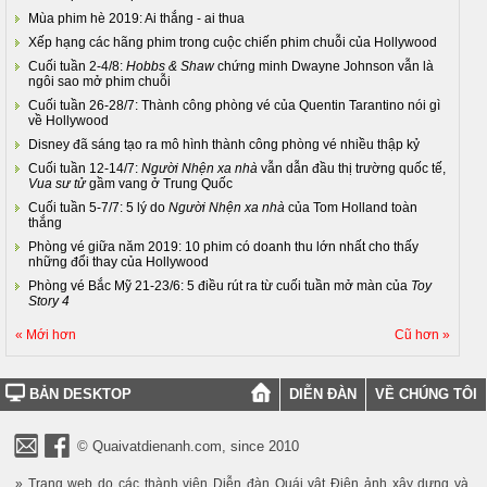
Mùa phim hè 2019: Ai thắng - ai thua
Xếp hạng các hãng phim trong cuộc chiến phim chuỗi của Hollywood
Cuối tuần 2-4/8:
Hobbs & Shaw
chứng minh Dwayne Johnson vẫn là
ngôi sao mở phim chuỗi
Cuối tuần 26-28/7: Thành công phòng vé của Quentin Tarantino nói gì
về Hollywood
Disney đã sáng tạo ra mô hình thành công phòng vé nhiều thập kỷ
Cuối tuần 12-14/7:
Người Nhện xa nhà
vẫn dẫn đầu thị trường quốc tế,
Vua sư tử
gầm vang ở Trung Quốc
Cuối tuần 5-7/7: 5 lý do
Người Nhện xa nhà
của Tom Holland toàn
thắng
Phòng vé giữa năm 2019: 10 phim có doanh thu lớn nhất cho thấy
những đổi thay của Hollywood
Phòng vé Bắc Mỹ 21-23/6: 5 điều rút ra từ cuối tuần mở màn của
Toy
Story 4
« Mới hơn
Cũ hơn »
BẢN DESKTOP
DIỄN ĐÀN
VỀ CHÚNG TÔI
© Quaivatdienanh.com, since 2010
» Trang web do các thành viên Diễn đàn Quái vật Điện ảnh xây dựng và