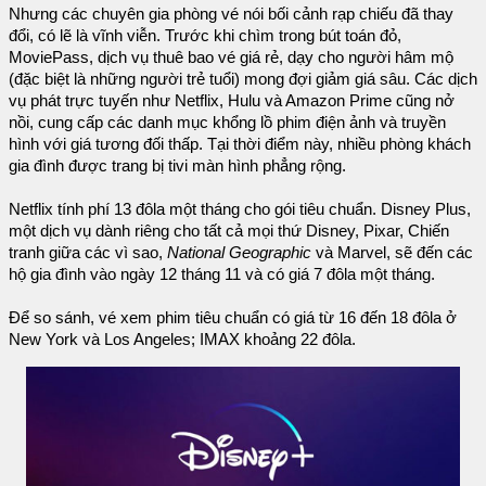
Nhưng các chuyên gia phòng vé nói bối cảnh rạp chiếu đã thay
đổi, có lẽ là vĩnh viễn. Trước khi chìm trong bút toán đỏ,
MoviePass, dịch vụ thuê bao vé giá rẻ, dạy cho người hâm mộ
(đặc biệt là những người trẻ tuổi) mong đợi giảm giá sâu. Các dịch
vụ phát trực tuyến như Netflix, Hulu và Amazon Prime cũng nở
nồi, cung cấp các danh mục khổng lồ phim điện ảnh và truyền
hình với giá tương đối thấp. Tại thời điểm này, nhiều phòng khách
gia đình được trang bị tivi màn hình phẳng rộng.
Netflix tính phí 13 đôla một tháng cho gói tiêu chuẩn. Disney Plus,
một dịch vụ dành riêng cho tất cả mọi thứ Disney, Pixar, Chiến
tranh giữa các vì sao,
National Geographic
và Marvel, sẽ đến các
hộ gia đình vào ngày 12 tháng 11 và có giá 7 đôla một tháng.
Để so sánh, vé xem phim tiêu chuẩn có giá từ 16 đến 18 đôla ở
New York và Los Angeles; IMAX khoảng 22 đôla.