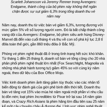
Scarlett Johansson và Jeremy Renner trong
Avengers:
Endgame
, thành công của bộ phim này không thể ngăn
chặn được sự sụt giảm 6,3% trong tổng doanh thu vé
năm nay
Năm nay, doanh thu từ việc bán vé giảm 6,3%, tương đương với
mức giảm 5% về số lượng người xem. Đó là bất chấp thành công
vang dội của
Avengers: Endgame
, bộ phim siêu anh hùng Disney-
Marvel đã đến vào cuối tháng 4 và thu về con số phá kỷ lục 2,8 tỉ
đôla toàn thế giới, gần 860 triệu đôla ở Bắc Mỹ.
Phòng vé phim nghệ thuật đã ở trong tình trạng hết sức khó khăn.
Từ tháng 1 đến 25 tháng 8, doanh số bán vé tổng cộng cho 20 nhà
phân phối phim nghệ thuật lớn nhất (Fox Searchlight, Magnolia và
những nhà phát hành tương tự) giảm 45% so với cùng kỳ năm
ngoái, theo dữ liệu của Box Office Mojo.
Việc kinh doanh phim ảnh tăng giảm tùy thuộc vào các nhân tố
biến động từ đánh giá của giới phê bình đến thời tiết. Doanh thu
bán vé tăng vọt 15% vào mùa hè năm ngoái một phần vì nhu cầu
bị dồn nén; loạt phim
Incredibles
từ Pixar trở lại sau 14 năm gián
đoạn, và
Crazy Rich Asians
là phim hãng lớn đầu tiên sau 25 năm
kể một câu chuyện châu Á đương đại. Lĩnh vực phim nghệ thuật