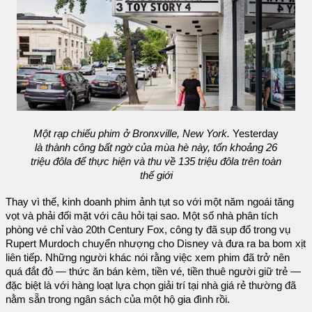
Một rạp chiếu phim ở Bronxville, New York.
Yesterday
là thành công bất ngờ của mùa hè này, tốn khoảng 26
triệu đôla để thực hiện và thu về 135 triệu đôla trên toàn
thế giới
Thay vì thế, kinh doanh phim ảnh tụt so với một năm ngoái tăng
vọt và phải đối mặt với câu hỏi tại sao. Một số nhà phân tích
phòng vé chỉ vào 20th Century Fox, công ty đã sụp đổ trong vụ
Rupert Murdoch chuyển nhượng cho Disney và đưa ra ba bom xịt
liên tiếp. Những người khác nói rằng việc xem phim đã trở nên
quá đắt đỏ — thức ăn bán kèm, tiền vé, tiền thuê người giữ trẻ —
đặc biệt là với hàng loạt lựa chọn giải trí tại nhà giá rẻ thường đã
nằm sẵn trong ngân sách của một hộ gia đình rồi.