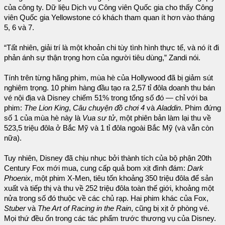
của công ty. Dữ liệu Dịch vụ Công viên Quốc gia cho thấy Công
viên Quốc gia Yellowstone có khách tham quan ít hơn vào tháng
5, 6 và 7.
“Tất nhiên, giải trí là một khoản chi tùy tình hình thực tế, và nó ít đi
phản ánh sự thận trọng hơn của người tiêu dùng,” Zandi nói.
Tính trên từng hãng phim, mùa hè của Hollywood đã bị giảm sút
nghiêm trọng. 10 phim hàng đầu tạo ra 2,57 tỉ đôla doanh thu bán
vé nội địa và Disney chiếm 51% trong tổng số đó — chỉ với ba
phim:
The Lion King
,
Câu chuyện đồ chơi 4
và
Aladdin
. Phim đứng
số 1 của mùa hè này là
Vua sư tử
, một phiên bản làm lại thu về
523,5 triệu đôla ở Bắc Mỹ và 1 tỉ đôla ngoài Bắc Mỹ (và vẫn còn
nữa).
Tuy nhiên, Disney đã chịu nhục bởi thành tích của bộ phận 20th
Century Fox mới mua, cung cấp quả bom xịt đình đám:
Dark
Phoenix
, một phim X-Men, tiêu tốn khoảng 350 triệu đôla để sản
xuất và tiếp thị và thu về 252 triệu đôla toàn thế giới, khoảng một
nửa trong số đó thuộc về các chủ rạp. Hai phim khác của Fox,
Stuber
và
The Art of Racing in the Rain
, cũng bị xịt ở phòng vé.
Mọi thứ đều ổn trong các tác phẩm trước thương vụ của Disney.