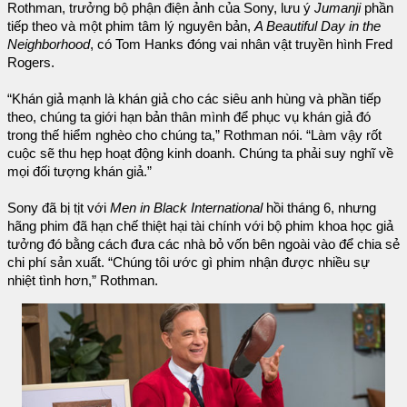
Rothman, trưởng bộ phận điện ảnh của Sony, lưu ý
Jumanji
phần
tiếp theo và một phim tâm lý nguyên bản,
A Beautiful Day in the
Neighborhood
, có Tom Hanks đóng vai nhân vật truyền hình Fred
Rogers.
“Khán giả mạnh là khán giả cho các siêu anh hùng và phần tiếp
theo, chúng ta giới hạn bản thân mình để phục vụ khán giả đó
trong thế hiểm nghèo cho chúng ta,” Rothman nói. “Làm vậy rốt
cuộc sẽ thu hẹp hoạt động kinh doanh. Chúng ta phải suy nghĩ về
mọi đối tượng khán giả.”
Sony đã bị tịt với
Men in Black International
hồi tháng 6, nhưng
hãng phim đã hạn chế thiệt hại tài chính với bộ phim khoa học giả
tưởng đó bằng cách đưa các nhà bỏ vốn bên ngoài vào để chia sẻ
chi phí sản xuất. “Chúng tôi ước gì phim nhận được nhiều sự
nhiệt tình hơn,” Rothman.