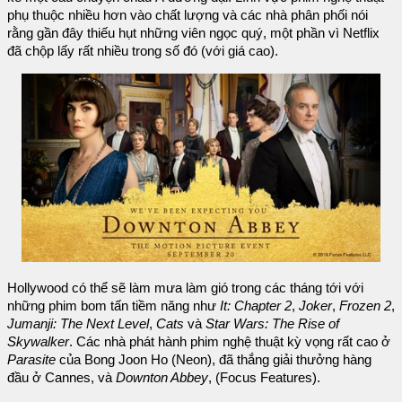
phụ thuộc nhiều hơn vào chất lượng và các nhà phân phối nói
rằng gần đây thiếu hụt những viên ngọc quý, một phần vì Netflix
đã chộp lấy rất nhiều trong số đó (với giá cao).
Hollywood có thể sẽ làm mưa làm gió trong các tháng tới với
những phim bom tấn tiềm năng như
It: Chapter 2
,
Joker
,
Frozen 2
,
Jumanji: The Next Level
,
Cats
và
Star Wars: The Rise of
Skywalker
. Các nhà phát hành phim nghệ thuật kỳ vọng rất cao ở
Parasite
của Bong Joon Ho (Neon), đã thắng giải thưởng hàng
đầu ở Cannes, và
Downton Abbey
, (Focus Features).