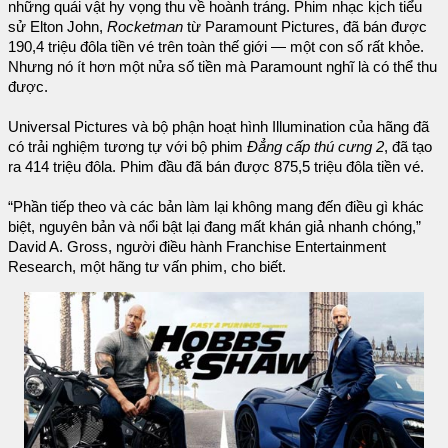
những quái vật hy vọng thu về hoành tráng. Phim nhạc kịch tiểu
sử Elton John,
Rocketman
từ Paramount Pictures, đã bán được
190,4 triệu đôla tiền vé trên toàn thế giới — một con số rất khỏe.
Nhưng nó ít hơn một nửa số tiền mà Paramount nghĩ là có thể thu
được.
Universal Pictures và bộ phận hoạt hình Illumination của hãng đã
có trải nghiệm tương tự với bộ phim
Đẳng cấp thú cưng 2
, đã tạo
ra 414 triệu đôla. Phim đầu đã bán được 875,5 triệu đôla tiền vé.
“Phần tiếp theo và các bản làm lại không mang đến điều gì khác
biệt, nguyên bản và nổi bật lại đang mất khán giả nhanh chóng,”
David A. Gross, người điều hành Franchise Entertainment
Research, một hãng tư vấn phim, cho biết.