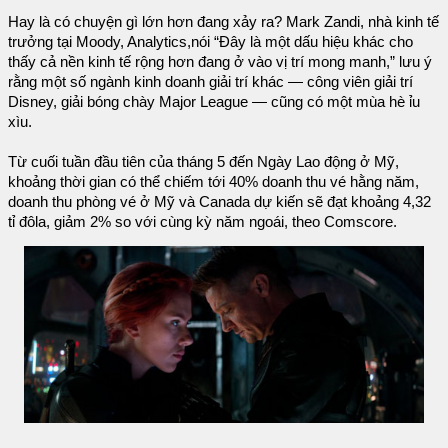
Hay là có chuyện gì lớn hơn đang xảy ra? Mark Zandi, nhà kinh tế
trưởng tại Moody, Analytics,nói “Đây là một dấu hiệu khác cho
thấy cả nền kinh tế rộng hơn đang ở vào vị trí mong manh,” lưu ý
rằng một số ngành kinh doanh giải trí khác — công viên giải trí
Disney, giải bóng chày Major League — cũng có một mùa hè ỉu
xìu.
Từ cuối tuần đầu tiên của tháng 5 đến Ngày Lao động ở Mỹ,
khoảng thời gian có thể chiếm tới 40% doanh thu vé hằng năm,
doanh thu phòng vé ở Mỹ và Canada dự kiến sẽ đạt khoảng 4,32
tỉ đôla, giảm 2% so với cùng kỳ năm ngoái, theo Comscore.