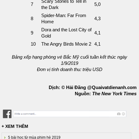
Scary Stories to Tell in
7
5,0
the Dark
Spider-Man: Far From
8
4,3
Home
Dora and the Lost City of
9
4,1
Gold
10
The Angry Birds Movie 2
4,1
Bảng xếp hạng phòng vé Bắc Mỹ cuối tuần kết thúc ngày
1/9/2019
Đơn vị tính doanh thu: triệu USD
Dịch: © Hải Đăng @Quaivatdienanh.com
Nguồn:
The New York Times
+ XEM THÊM
5 bài học từ mùa phim hè 2019