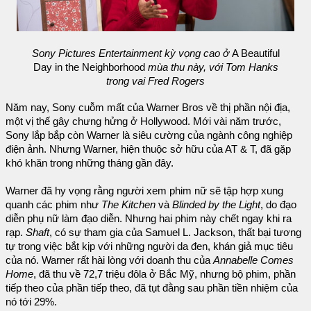
Sony Pictures Entertainment kỳ vọng cao ở
A Beautiful
Day in the Neighborhood
mùa thu này, với Tom Hanks
trong vai Fred Rogers
Năm nay, Sony cuỗm mất của Warner Bros về thị phần nội địa,
một vị thế gây chưng hửng ở Hollywood. Mới vài năm trước,
Sony lắp bắp còn Warner là siêu cường của ngành công nghiệp
điện ảnh. Nhưng Warner, hiện thuộc sở hữu của AT & T, đã gặp
khó khăn trong những tháng gần đây.
Warner đã hy vọng rằng người xem phim nữ sẽ tập hợp xung
quanh các phim như
The Kitchen
và
Blinded by the Light
, do đạo
diễn phụ nữ làm đạo diễn. Nhưng hai phim này chết ngay khi ra
rạp.
Shaft
, có sự tham gia của Samuel L. Jackson, thất bại tương
tự trong việc bắt kịp với những người da đen, khán giả mục tiêu
của nó. Warner rất hài lòng với doanh thu của
Annabelle Comes
Home
, đã thu về 72,7 triệu đôla ở Bắc Mỹ, nhưng bộ phim, phần
tiếp theo của phần tiếp theo, đã tụt đằng sau phần tiền nhiệm của
nó tới 29%.