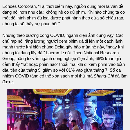
Echoes Corcoran, “Tại thời điểm này, nguồn cung mới là vấn đề
đáng nói hơn nhu cầu; không hề có đủ phim. Khi nào chúng ta có
một đội hình phim đủ loại được phát hành theo cửa sổ chiếu rạp,
chúng ta sẽ thấy sự phục hồi.”
Nhưng theo đường cong COVID, ngành điện ảnh cũng vậy. Các
chủ rạp nói rằng lượng người xem phim đã đi lên một cách lành
mạnh trước khi biến chủng Delta gây bão mùa hè này, “ngay khi
chúng tôi đang lấy đà,” Laemmle nói. Theo National Research
Group, hãng tư vấn ngành công nghiệp điện ảnh, 66% khán giả
cảm thấy “rất hoặc phần nào” thoải mái khi đi xem phim vào tuần
đầu tiên của tháng 9, giảm so với 81% vào giữa tháng 7. Số ca
nhiễm COVID tăng có thể xóa sạch mọi thứ mà
Shang-Chi
đã làm
được.