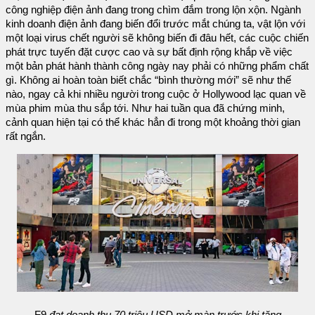
công nghiệp điện ảnh đang trong chìm đắm trong lộn xộn. Ngành
kinh doanh điện ảnh đang biến đổi trước mắt chúng ta, vật lộn với
một loại virus chết người sẽ không biến đi đâu hết, các cuộc chiến
phát trực tuyến đặt cược cao và sự bất định rộng khắp về việc
một bản phát hành thành công ngày nay phải có những phẩm chất
gì. Không ai hoàn toàn biết chắc “bình thường mới” sẽ như thế
nào, ngay cả khi nhiều người trong cuộc ở Hollywood lạc quan về
mùa phim mùa thu sắp tới. Như hai tuần qua đã chứng minh,
cảnh quan hiện tại có thể khác hẳn đi trong một khoảng thời gian
rất ngắn.
F9
đạt doanh thu 70 triệu USD mở màn trước khi tăng