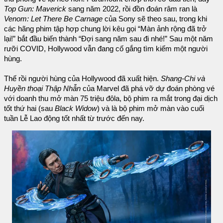
Top Gun: Maverick
sang năm 2022, rồi đồn đoán râm ran là
Venom: Let There Be Carnage
của Sony sẽ theo sau, trong khi
các hãng phim tập hợp chung lời kêu gọi “Màn ảnh rộng đã trở
lại!” bắt đầu biến thành “Đợi sang năm sau đi nhé!” Sau một năm
rưỡi COVID, Hollywood vẫn đang cố gắng tìm kiếm một người
hùng.
Thế rồi người hùng của Hollywood đã xuất hiện.
Shang-Chi và
Huyền thoại Thập Nhẫn
của Marvel đã phá vỡ dự đoán phòng vé
với doanh thu mở màn 75 triệu đôla, bộ phim ra mắt trong đại dịch
tốt thứ hai (sau
Black Widow
) và là bộ phim mở màn vào cuối
tuần Lễ Lao động tốt nhất từ trước đến nay.