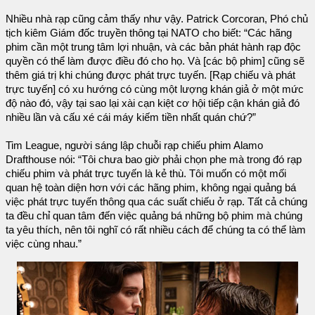
Nhiều nhà rạp cũng cảm thấy như vậy. Patrick Corcoran, Phó chủ
tịch kiêm Giám đốc truyền thông tại NATO cho biết: “Các hãng
phim cần một trung tâm lợi nhuận, và các bản phát hành rạp độc
quyền có thể làm được điều đó cho họ. Và [các bộ phim] cũng sẽ
thêm giá trị khi chúng được phát trực tuyến. [Rạp chiếu và phát
trực tuyến] có xu hướng có cùng một lượng khán giả ở một mức
độ nào đó, vậy tại sao lại xài cạn kiệt cơ hội tiếp cận khán giả đó
nhiều lần và cấu xé cái máy kiếm tiền nhất quán chứ?”
Tim League, người sáng lập chuỗi rạp chiếu phim Alamo
Drafthouse nói: “Tôi chưa bao giờ phải chọn phe mà trong đó rạp
chiếu phim và phát trực tuyến là kẻ thù. Tôi muốn có một mối
quan hệ toàn diện hơn với các hãng phim, không ngại quảng bá
việc phát trực tuyến thông qua các suất chiếu ở rạp. Tất cả chúng
ta đều chỉ quan tâm đến việc quảng bá những bộ phim mà chúng
ta yêu thích, nên tôi nghĩ có rất nhiều cách để chúng ta có thể làm
việc cùng nhau.”