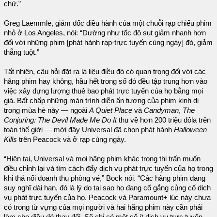
chứ.”
Greg Laemmle, giám đốc điều hành của một chuỗi rạp chiếu phim
nhỏ ở Los Angeles, nói: “Dường như tốc độ sụt giảm nhanh hơn
đối với những phim [phát hành rạp-trực tuyến cùng ngày] đó, giảm
thẳng tuột.”
Tất nhiên, câu hỏi đặt ra là liệu điều đó có quan trọng đối với các
hãng phim hay không, hầu hết trong số đó đều tập trung hơn vào
việc xây dựng lượng thuê bao phát trực tuyến của họ bằng mọi
giá. Bất chấp những màn trình diễn ấn tượng của phim kinh dị
trong mùa hè này — ngoài
A Quiet Place
và
Candyman
,
The
Conjuring: The Devil Made Me Do It
thu về hơn 200 triệu đôla trên
toàn thế giới — mới đây Universal đã chọn phát hành
Halloween
Kills
trên Peacock và ở rạp cùng ngày.
“Hiện tại, Universal và mọi hãng phim khác trong thị trấn muốn
điều chỉnh lại và tìm cách đẩy dịch vụ phát trực tuyến của họ trong
khi thả nổi doanh thu phòng vé,” Bock nói. “Các hãng phim đang
suy nghĩ dài hạn, đó là lý do tại sao họ đang cố gắng củng cố dịch
vụ phát trực tuyến của họ. Peacock và Paramount+ lúc này chưa
có trong từ vựng của mọi người và hai hãng phim này cần phải
làm cho điều đó thay đổi. Sẽ chỉ có một số ít dịch vụ trực tuyến