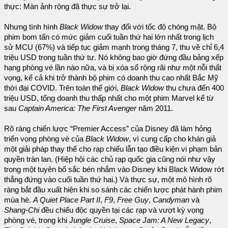
thực: Màn ảnh rộng đã thực sự trở lại.
Nhưng tình hình
Black Widow
thay đổi với tốc độ chóng mặt. Bộ
phim bom tấn có mức giảm cuối tuần thứ hai lớn nhất trong lịch
sử MCU (67%) và tiếp tục giảm mạnh trong tháng 7, thu về chỉ 6,4
triệu USD trong tuần thứ tư. Nó không bao giờ đứng đầu bảng xếp
hạng phòng vé lần nào nữa, và bị xóa sổ rộng rãi như một nỗi thất
vọng, kể cả khi trở thành bộ phim có doanh thu cao nhất Bắc Mỹ
thời đại COVID. Trên toàn thế giới,
Black Widow
thu chưa đến 400
triệu USD, tổng doanh thu thấp nhất cho một phim Marvel kể từ
sau
Captain America: The First Avenger
năm 2011.
Rõ ràng chiến lược “Premier Access” của Disney đã làm hỏng
triển vọng phòng vé của
Black Widow
, vì cung cấp cho khán giả
một giải pháp thay thế cho rạp chiếu lẫn tạo điều kiện vi phạm bản
quyền tràn lan. (Hiệp hội các chủ rạp quốc gia cũng nói như vậy
trong một tuyên bố sắc bén nhắm vào Disney khi Black Widow rớt
thẳng đứng vào cuối tuần thứ hai.) Và thực sự, một mô hình rõ
ràng bắt đầu xuất hiện khi so sánh các chiến lược phát hành phim
mùa hè.
A Quiet Place Part II
,
F9
,
Free Guy
,
Candyman
và
Shang-Chi
đều chiếu độc quyền tại các rạp và vượt kỳ vọng
phòng vé, trong khi
Jungle Cruise
,
Space Jam: A New Legacy
,