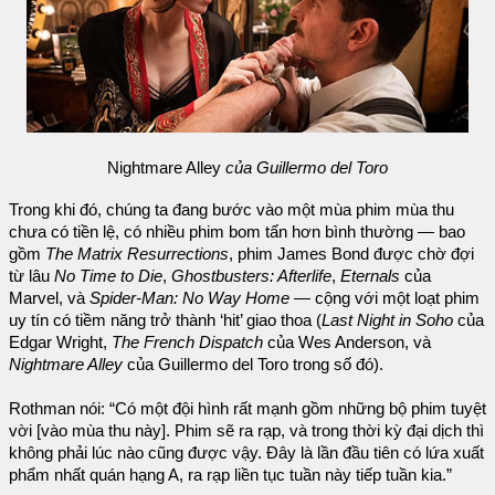
Nightmare Alley
của Guillermo del Toro
Trong khi đó, chúng ta đang bước vào một mùa phim mùa thu
chưa có tiền lệ, có nhiều phim bom tấn hơn bình thường — bao
gồm
The Matrix Resurrections
, phim James Bond được chờ đợi
từ lâu
No Time to Die
,
Ghostbusters: Afterlife
,
Eternals
của
Marvel, và
Spider-Man: No Way Home
— cộng với một loạt phim
uy tín có tiềm năng trở thành ‘hit’ giao thoa (
Last Night in Soho
của
Edgar Wright,
The French Dispatch
của Wes Anderson, và
Nightmare Alley
của Guillermo del Toro trong số đó).
Rothman nói: “Có một đội hình rất mạnh gồm những bộ phim tuyệt
vời [vào mùa thu này]. Phim sẽ ra rạp, và trong thời kỳ đại dịch thì
không phải lúc nào cũng được vậy. Đây là lần đầu tiên có lứa xuất
phẩm nhất quán hạng A, ra rạp liền tục tuần này tiếp tuần kia.”