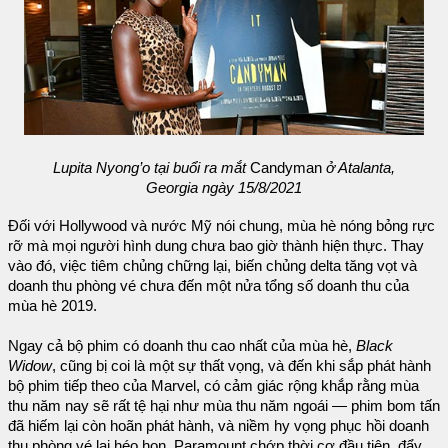
Lupita Nyong’o tại buổi ra mắt
Candyman
ở Atalanta,
Georgia ngày 15/8/2021
Đối với Hollywood và nước Mỹ nói chung, mùa hè nóng bỏng rực
rỡ mà mọi người hình dung chưa bao giờ thành hiện thực. Thay
vào đó, việc tiêm chủng chững lại, biến chủng delta tăng vọt và
doanh thu phòng vé chưa đến một nửa tổng số doanh thu của
mùa hè 2019.
Ngay cả bộ phim có doanh thu cao nhất của mùa hè,
Black
Widow
, cũng bị coi là một sự thất vọng, và đến khi sắp phát hành
bộ phim tiếp theo của Marvel, có cảm giác rộng khắp rằng mùa
thu năm nay sẽ rất tệ hại như mùa thu năm ngoái — phim bom tấn
đã hiếm lại còn hoãn phát hành, và niềm hy vọng phục hồi doanh
thu phòng vé lại héo hon. Paramount chớp thời cơ đầu tiên, đẩy