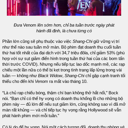
Đưa
Venom
lên sớm hơn, chỉ ba tuần trước ngày phát
hành đã định, là chưa từng có
Phần lớn cũng sẽ phụ thuộc vào việc
Shang-Chi
giữ vững vị trí
như thế nào sau tuần mở màn. Bộ phim đạt doanh thu cuối tuần
thứ hai tốt nhất của đại dịch với 34,7 triệu đôla, chỉ giảm 53% (phù
hợp với sự sụt giảm điển hình trong tuần thứ hai của các bom tấn
thời trước COVID). Nhưng nếu tiếp tục lao dốc mạnh mẽ, các rạp
chiếu một lần nữa có thể bị kẹt trong tình trạng lấp lửng trong vài
tuần — không như
Black Widow
,
Shang-Chi
chỉ gặp cạnh tranh tối
thiểu cho đến khi
Venom
ra mắt vào tháng 10.
“Là chủ rạp chiếu bóng, thậm chí bạn không thở hắt nổi,” Bock
nói. “Bạn chỉ có thể hy vọng có doanh thu khổng lồ cho những bộ
phim này — đủ lớn để nếu sụt giảm lớn, cũng không sao vì đã mở
màn rất khủng — và chỉ tiếp tục hy vọng rằng Hollywood sẽ vẫn
phát hành phim mới mỗi tuần.”
Có lý do để hy vọng. Nói một cách tương đối, doanh thu phòng vé