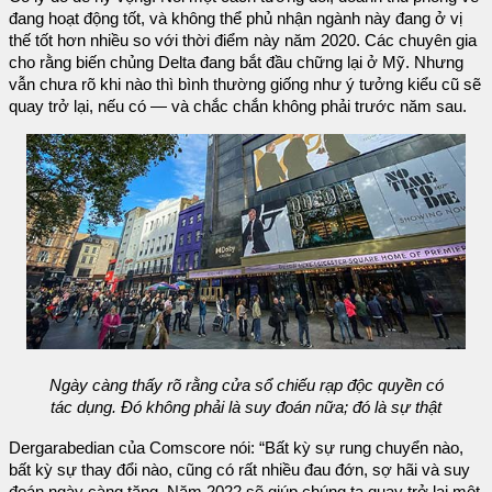
đang hoạt động tốt, và không thể phủ nhận ngành này đang ở vị
thế tốt hơn nhiều so với thời điểm này năm 2020. Các chuyên gia
cho rằng biến chủng Delta đang bắt đầu chững lại ở Mỹ. Nhưng
vẫn chưa rõ khi nào thì bình thường giống như ý tưởng kiểu cũ sẽ
quay trở lại, nếu có — và chắc chắn không phải trước năm sau.
Ngày càng thấy rõ rằng cửa sổ chiếu rạp độc quyền có
tác dụng. Đó không phải là suy đoán nữa; đó là sự thật
Dergarabedian của Comscore nói: “Bất kỳ sự rung chuyển nào,
bất kỳ sự thay đổi nào, cũng có rất nhiều đau đớn, sợ hãi và suy