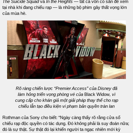
The Suicide Squad
và
In the Heights
— tất cả vốn có sẵn để xem
tại nhà khi đang chiếu rạp — là những bộ phim gây thất vọng lớn
của mùa hè.
Rõ ràng chiến lược “Premier Access” của Disney đã
làm hỏng triển vọng phòng vé của
Black Widow
, vì
cung cấp cho khán giả một giải pháp thay thế cho rạp
chiếu lẫn tạo điều kiện vi phạm bản quyền tràn lan
Rothman của Sony cho biết: “Ngày càng thấy rõ rằng cửa sổ
chiếu rạp độc quyền có tác dụng. Đó không phải là suy đoán nữa;
đó là sự thật. Sự thật đó lại khiến người ta ngạc nhiên mới kỳ