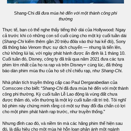
Shang-Chi
đã đưa mùa hè đến với một thành công phi
thường
Thực tế, bạn có thể nghe thấy tiếng thở dài của Hollywood: Ngay
cả trước khi có những con số cuối cùng cho một kỳ cuối tuần dài
(
Shang-Chi
kiếm thêm gần 20 triệu đôla vào thứ hai kế đó), Sony
đã thông báo
Venom
thực sự dịch chuyển — nhưng là tiến lên,
chứ không lùi lại, với ngày phát hành được ấn định là 1 tháng 10.
Cuối tuần đó, Disney, công ty đã trải qua năm 2021 đưa các tựa
phim lớn nhất của họ ra rạp và trên Disney+ cùng lúc, đã thông
báo dàn phim mùa thu của họ sẽ chỉ chiếu rạp, như
Shang-Chi
.
Nhà phân tích truyền thông cấp cao Paul Dergarabedian của
Comscore cho biết: “
Shang-Chi
đã đưa mùa hè đến với một thành
công phi thường. Kỳ cuối tuần Lễ Lao động là vùng đất chưa
được thăm dò, vốn thường là một kỳ cuối tuần rất trì trệ. Tôi nghĩ
bộ phim này chứng minh rằng có một sự thay đổi địa chấn có lợi
cho một phim phát hành rạp trước, như truyền thống.”
Nhưng đỉnh cao đó, và niềm tin mà các hãng phim thể hiện sau
đó, là dấu hiệu cho một mùa hè hỗn loạn phản ánh một ngành