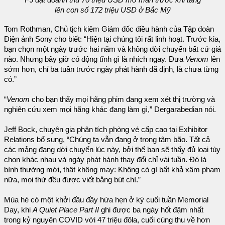
lên con số 172 triệu USD ở Bắc Mỹ
Tom Rothman, Chủ tịch kiêm Giám đốc điều hành của Tập đoàn
Điện ảnh Sony cho biết: “Hiện tại chúng tôi rất linh hoạt. Trước kia,
bạn chọn một ngày trước hai năm và không dời chuyển bất cứ giá
nào. Nhưng bây giờ có động tĩnh gì là nhích ngay. Đưa
Venom
lên
sớm hơn, chỉ ba tuần trước ngày phát hành đã định, là chưa từng
có.”
“
Venom
cho bạn thấy mọi hãng phim đang xem xét thị trường và
nghiên cứu xem mọi hãng khác đang làm gì,” Dergarabedian nói.
Jeff Bock, chuyên gia phân tích phòng vé cấp cao tại Exhibitor
Relations bổ sung, “Chúng ta vẫn đang ở trong tâm bão. Tất cả
các mảng đang dời chuyển lúc này, bởi thế bạn sẽ thấy đủ loại tùy
chọn khác nhau và ngày phát hành thay đổi chỉ vài tuần. Đó là
bình thường mới, thật không may: Không có gì bất khả xâm phạm
nữa, mọi thứ đều được viết bằng bút chì.”
Mùa hè có một khởi đầu đầy hứa hẹn ở kỳ cuối tuần Memorial
Day, khi
A Quiet Place Part II
ghi được ba ngày hốt đậm nhất
trong kỷ nguyên COVID với 47 triệu đôla, cuối cùng thu về hơn