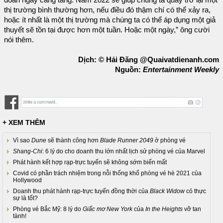
đoán ngày càng tăng. Năm 2022 sẽ giúp chúng ta quay trở lại một
thị trường bình thường hơn, nếu điều đó thậm chí có thể xảy ra,
hoặc ít nhất là một thị trường mà chúng ta có thể áp dụng một giả
thuyết sẽ tồn tại được hơn một tuần. Hoặc một ngày,” ông cười
nói thêm.
Dịch: © Hải Đăng @Quaivatdienanh.com
Nguồn:
Entertainment Weekly
+ XEM THÊM
Vì sao
Dune
sẽ thành công hơn
Blade Runner 2049
ở phòng vé
Shang-Chi
: 6 lý do cho doanh thu lớn nhất lịch sử phòng vé của Marvel
Phát hành kết hợp rạp-trực tuyến sẽ không sớm biến mất
Covid có phần trách nhiệm trong nỗi thống khổ phòng vé hè 2021 của
Hollywood
Doanh thu phát hành rạp-trực tuyến đồng thời của
Black Widow
có thực
sự là tốt?
Phòng vé Bắc Mỹ: 8 lý do
Giấc mơ New York
của
In the Heights
vỡ tan
tành!