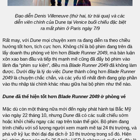
Đạo diễn Denis Villeneuve (thứ hai, từ trái qua) và các
diễn viên chính của
Dune
tại Venice buổi chiếu đặc biệt
ra mắt phim ở Paris ngày 7/9
Rất may, với
Dune
mọi chuyện xem ra đang diễn ra theo chiều
hướng tốt hơn, tích cực hơn. Không chỉ là bộ phim đang trên đà
lấy doanh thu phòng vé lớn hơn
Blade Runner 2049
, mà bàn luận
xôn xao ban đầu và tiếp thị mạnh mẽ cũng đã đẩy bộ phim vào
lãnh địa “phim sự kiện”, điều mà
Blade Runner 2049
đã không làm
được. Dưới đây là lý do việc
Dune
thành công hơn
Blade Runner
2049
là chuyện chắc chắn, và các yếu tố nhất định đang góp phần
vào thu nhập tài chính khác nhau giữa hai bộ phim như thế nào.
Dune
đã thể hiện tốt hơn
Blade Runner 2049
ở phòng vé
Mặc dù còn một tháng nữa mới đến ngày phát hành tại Bắc Mỹ
vào ngày 22 tháng 10, nhưng
Dune
đã có các suất chiếu sớm
hoặc khởi chiếu ngay các rạp trên toàn thế giới. Bộ phim đang
trình chiếu với số lượng người xem mạnh mẽ tại 24 thị trường, và
phá vỡ kỷ lục thời đại đại dịch ở 10 thị trường trong số đó. Hiện