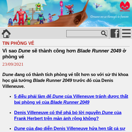
TIN PHÒNG VÉ
Vì sao
Dune
sẽ thành công hơn
Blade Runner 2049
ở
phòng vé
23/09/2021
Dune
đang có thành tích phòng vé tốt hơn so với sử thi khoa
học giả tưởng
Blade Runner 2049
trước đó của Denis
Villeneuve.
5 điều phải làm để
Dune
của Villeneuve tránh được thất
bại phòng vé của
Blade Runner 2049
Denis Villeneuve có thể phá bỏ lời nguyền
Dune
của
Frank Herbert trên màn ảnh rộng không?
Dune
của đạo diễn Denis Villeneuve hứa hẹn tất cả sự