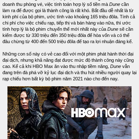
doanh thu phòng vé, việc tính toán hợp lý số tiền mà
Dune
cần
làm ra để được gọi là thành công là rất khó. Bắt đầu dễ nhất là từ
kinh phí của bộ phim, ước tính vào khoảng 165 triệu đôla. Tính cả
chi phí cho việc chiếu rạp, tiếp thị và bán hàng vào nữa, thì ước
tính hợp lý là bộ phim chuyển thể mới nhất này của
Dune
sẽ cần
kiếm được từ 330 triệu đến 350 triệu đôla để hòa vốn và có thể
đâu chừng từ 400 đến 500 triệu đôla để tạo ra lợi nhuận đáng kể.
Những con số này có vẻ cao đối với một phim phát hành thời đại
đại dịch, nhưng khả năng đạt được mức độ thành công này cũng
cao. Kể cả khi HBO Max ăn vào thu nhập tiềm năng,
Dune
vẫn
đang trên đà phá vỡ kỷ lục đại dịch và thu hút nhiều người quay lại
rạp chiếu hơn bất kỳ bộ phim năm 2021 nào cho đến nay.