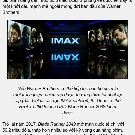
tại, phim đang cán mốc 36,8 triệu USD ở phòng vé quốc tế, đây là
một khởi đầu mạnh mẽ ngoài mong đợi ban đầu của Warner
Brothers.
Nếu Warner Brothers có thể tiếp tục bán bộ phim là
một trải nghiệm chiếu rạp được thưởng thức tốt nhất tại
rạp (đặc biệt là các rạp IMAX sinh lợi), thì
Dune
có thể
vượt xa 260,5 triệu USD
Blade Runner 2049
kiếm
được
Trở lại năm 2017,
Blade Runner 2049
mở màn quốc tế chỉ với
50,2 triệu đôla, thấp hơn nhiều so với kỳ vọng của hãng phim.