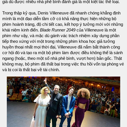
giả dù được nhiều nhà phê bình đánh giá là một kiệt tác thể loại.
Trong thập kỷ qua, Denis Villeneuve đã nhanh chóng khẳng định
mình là một đạo diễn tầm cỡ có khả năng thực hiện những bộ
phim hoành tráng, độ chi tiết cao, kết hợp ý tưởng mới với những
khái niệm kinh điển.
Blade Runner 2049
của Villeneuve là một
phim như vậy, và mặc dù gánh vác trách nhiệm xây dựng phần
tiếp theo xứng với một trong những phim khoa học giả tưởng
huyền thoại nhất mọi thời đại, Villeneuve đã nắm bắt thành công
cơ hội đó và tạo ra một bộ phim làm được điều không thể là sánh
ngang (hoặc, theo một số nhà phê bình, vượt hơn) bản gốc. Thật
không may, bộ phim đã thất bại trong việc thu hồi vốn tại phòng vé
và bị coi là thất bại về tài chính.