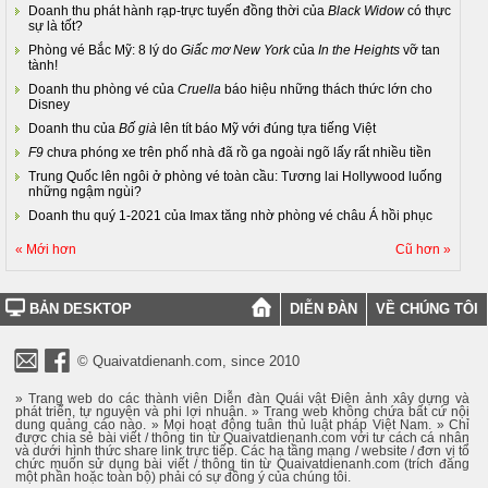
Doanh thu phát hành rạp-trực tuyến đồng thời của
Black Widow
có thực
sự là tốt?
Phòng vé Bắc Mỹ: 8 lý do
Giấc mơ New York
của
In the Heights
vỡ tan
tành!
Doanh thu phòng vé của
Cruella
báo hiệu những thách thức lớn cho
Disney
Doanh thu của
Bố già
lên tít báo Mỹ với đúng tựa tiếng Việt
F9
chưa phóng xe trên phố nhà đã rồ ga ngoài ngõ lấy rất nhiều tiền
Trung Quốc lên ngôi ở phòng vé toàn cầu: Tương lai Hollywood luống
những ngậm ngùi?
Doanh thu quý 1-2021 của Imax tăng nhờ phòng vé châu Á hồi phục
« Mới hơn
Cũ hơn »
BẢN DESKTOP
DIỄN ĐÀN
VỀ CHÚNG TÔI
© Quaivatdienanh.com, since 2010
» Trang web do các thành viên Diễn đàn Quái vật Điện ảnh xây dựng và
phát triển, tự nguyện và phi lợi nhuận. » Trang web không chứa bất cứ nội
dung quảng cáo nào. » Mọi hoạt động tuân thủ luật pháp Việt Nam. » Chỉ
được chia sẻ bài viết / thông tin từ Quaivatdienanh.com với tư cách cá nhân
và dưới hình thức share link trực tiếp. Các hạ tầng mạng / website / đơn vị tổ
chức muốn sử dụng bài viết / thông tin từ Quaivatdienanh.com (trích đăng
một phần hoặc toàn bộ) phải có sự đồng ý của chúng tôi.