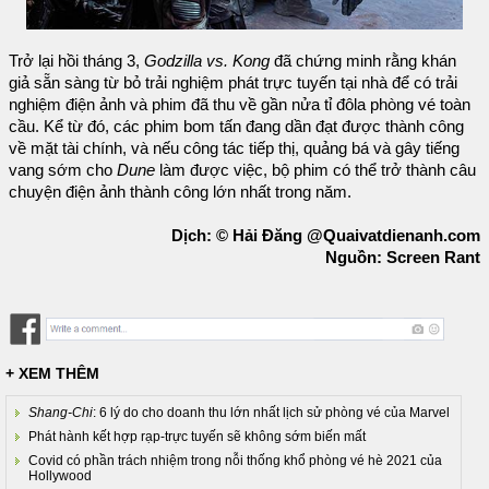
Trở lại hồi tháng 3,
Godzilla vs. Kong
đã chứng minh rằng khán
giả sẵn sàng từ bỏ trải nghiệm phát trực tuyến tại nhà để có trải
nghiệm điện ảnh và phim đã thu về gần nửa tỉ đôla phòng vé toàn
cầu. Kể từ đó, các phim bom tấn đang dần đạt được thành công
về mặt tài chính, và nếu công tác tiếp thị, quảng bá và gây tiếng
vang sớm cho
Dune
làm được việc, bộ phim có thể trở thành câu
chuyện điện ảnh thành công lớn nhất trong năm.
Dịch: © Hải Đăng @Quaivatdienanh.com
Nguồn: Screen Rant
+ XEM THÊM
Shang-Chi
: 6 lý do cho doanh thu lớn nhất lịch sử phòng vé của Marvel
Phát hành kết hợp rạp-trực tuyến sẽ không sớm biến mất
Covid có phần trách nhiệm trong nỗi thống khổ phòng vé hè 2021 của
Hollywood