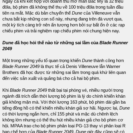
Ngay cả khi kết hợp với doanh thu mở màn Bắc Mỹ là 32 triệu
đôla, bộ phim đã không thể thu về 100 triệu đôla trong tuần đầu
tiên ra mắt. Mặc dù bản chuyển thể
Dune
của Villeneuve vẫn
chưa bắt kịp những con số này, nhưng đang trên đà vượt qua,
một kỳ tích càng trở nên ấn tượng hơn bởi sự bất ổn ở các rạp
chiếu phim và trải nghiệm rạp chiếu phim nói chung hiện nay.
Dune
đã học hỏi thế nào từ những sai lầm của
Blade Runner
2049
Một trong những yếu tố quan trọng khiến
Dune
thành công hơn
Blade Runner 2049
là thực tế cả Denis Villeneuve lẫn Warner
Brothers đã học được từ những sai lầm trong quá khứ liên quan
đến việc sản xuất và quảng bá cho cả hai bộ phim.
Khi
Blade Runner 2049
thất bại tại phòng vé, nhiều người trong
ngành đã trích dẫn thời lượng bộ phim là lý do chính khiến khán
giả không mặn mà. Với thời lượng 163 phút, bộ phim dài gần ba
tiếng đồng hồ có thể khiến nhiều khán giả sợ hãi. Ngược lại,
Dune
có thời lượng ngắn hơn, chỉ 155 phút và mặc dù chênh lệch
không lớn nhưng có thể thu hút nhiều khán giả cho bộ phim cơ
hội. MPAA trao cho bộ phim phân loại PG-13 thay vì phân loại R
hạn chế hơn của
Blade Runner 2049
,
Dune
giờ đây cũng sẽ có