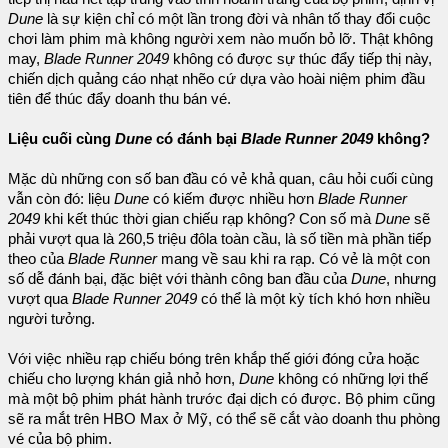
Dune
là sự kiện chỉ có một lần trong đời và nhân tố thay đổi cuộc
chơi làm phim mà không người xem nào muốn bỏ lỡ. Thật không
may,
Blade Runner 2049
không có được sự thúc đẩy tiếp thị này,
chiến dịch quảng cáo nhạt nhẽo cứ dựa vào hoài niệm phim đầu
tiên để thúc đẩy doanh thu bán vé.
Liệu cuối cùng
Dune
có đánh bại
Blade Runner 2049
không?
Mặc dù những con số ban đầu có vẻ khả quan, câu hỏi cuối cùng
vẫn còn đó: liệu
Dune
có kiếm được nhiều hơn
Blade Runner
2049
khi kết thúc thời gian chiếu rạp không? Con số mà
Dune
sẽ
phải vượt qua là 260,5 triệu đôla toàn cầu, là số tiền mà phần tiếp
theo của
Blade Runner
mang về sau khi ra rạp. Có vẻ là một con
số dễ đánh bại, đặc biệt với thành công ban đầu của
Dune
, nhưng
vượt qua
Blade Runner 2049
có thể là một kỳ tích khó hơn nhiều
người tưởng.
Với việc nhiều rạp chiếu bóng trên khắp thế giới đóng cửa hoặc
chiếu cho lượng khán giả nhỏ hơn,
Dune
không có những lợi thế
mà một bộ phim phát hành trước đại dịch có được. Bộ phim cũng
sẽ ra mắt trên HBO Max ở Mỹ, có thể sẽ cắt vào doanh thu phòng
vé của bộ phim.