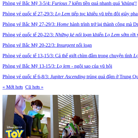
Phòng vé Bắc Mỹ 3-5/4:
Furious 7
kiếm tiền quá nhanh quá 'khủng'!
Phòng vé quốc tế 27-29/3:
Lọ Lem
tiếp tục khiêu vũ trên đôi giày pha
Phòng vé Bắc Mỹ 27-29/3:
Home
hành trình trở lại thành công mà
Phòng vé quốc tế 20-22/3:
Những kẻ nổi loạn
khiến
Lọ Lem
sớm rời 
Phòng vé Bắc Mỹ 20-22/3:
Insurgent
nổi loạn
Phòng vé quốc tế 13-15/3: Cả thế giới chìm đắm trong chuyện tình
L
Phòng vé Bắc Mỹ 13-15/3:
Lọ lem
- ngôi sao của vũ hội
Phòng vé quốc tế 6-8/3:
Jupiter Ascending
trúng quả đậm ở Trung Q
« Mới hơn
Cũ hơn »