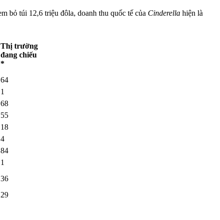
m bỏ túi 12,6 triệu đôla, doanh thu quốc tế của
Cinderella
hiện là
Thị trường
đang chiếu
*
64
1
68
55
18
4
84
1
36
29