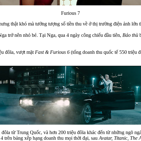
Furious 7
g thật khó mà tưởng tượng số tiền thu về ở thị trường điện ảnh lớn thứ 
Nga trở nên nhỏ bé. Tại Nga, qua 4 ngày công chiếu đầu tiên,
Báo thù
b
iệu đôla, vượt mặt
Fast & Furious 6
(tổng doanh thu quốc tế 550 triệu đ
 đôla từ Trung Quốc, và hơn 200 triệu đôla khác đến từ những ngõ ngác
4 trên bảng xếp hạng doanh thu mọi thời đại, sau
Avatar, Titanic, The 