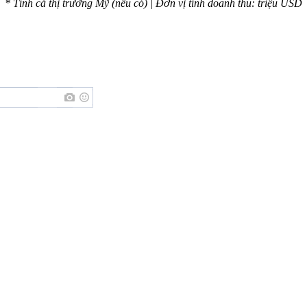
* Tính cả thị trường Mỹ (nếu có) | Đơn vị tính doanh thu: triệu USD