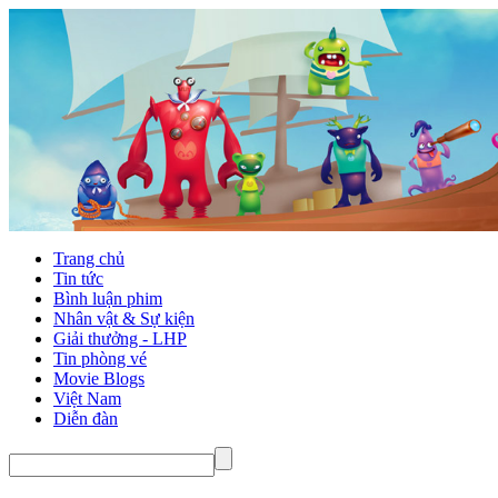
Trang chủ
Tin tức
Bình luận phim
Nhân vật & Sự kiện
Giải thưởng - LHP
Tin phòng vé
Movie Blogs
Việt Nam
Diễn đàn