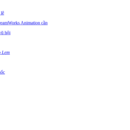
 lê
 DreamWorks Animation cần
vũ hội
ọ Lem
uốc