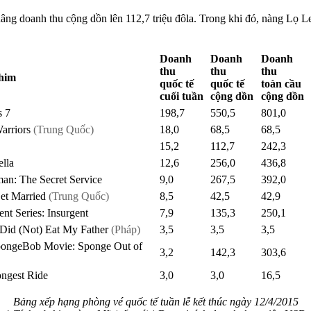
ng doanh thu cộng dồn lên 112,7 triệu đôla. Trong khi đó, nàng Lọ Le
Doanh
Doanh
Doanh
thu
thu
thu
him
quốc tế
quốc tế
toàn cầu
cuối tuần
cộng dồn
cộng dồn
s 7
198,7
550,5
801,0
arriors
(Trung Quốc)
18,0
68,5
68,5
15,2
112,7
242,3
ella
12,6
256,0
436,8
an: The Secret Service
9,0
267,5
392,0
Get Married
(Trung Quốc)
8,5
42,5
42,9
nt Series: Insurgent
7,9
135,3
250,1
Did (Not) Eat My Father
(Pháp)
3,5
3,5
3,5
ongeBob Movie: Sponge Out of
3,2
142,3
303,6
ngest Ride
3,0
3,0
16,5
Bảng xếp hạng phòng vé quốc tế tuần lễ kết thúc ngày 12/4/2015