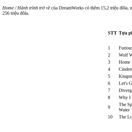
Home / Hành trình trở về
của DreamWorks có thêm 15,2 triệu đôla, nâ
256 triệu đôla.
STT
Tựa p
1
Furiou
2
Wolf W
3
Home
4
Cinder
5
Kingsm
6
Let's 
7
Diverge
8
Why I 
The Sp
9
Water
10
The Lo