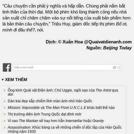
“Câu chuyện cần phải ý nghĩa và hấp dẫn. Chúng phải nắm bắt
tinh thần của thời đại. Một bộ phim khó lòng thành công nếu nhà
sản xuất chỉ chăm chăm vào sự nổi tiếng của xuất bản phẩm hơn
là bản thân câu chuyện,” Triệu Huy, giám đốc tiếp thị phim
Bố ơi,
mình đi đâu thế?
, nói.
Dịch: © Xuân Hoa @Quaivatdienanh.com
Nguồn:
Beijing Today
+ XEM THÊM
Ống kính Quái vật Điện ảnh: Chó Uggie, ngôi sao của
The Artist
qua
đời
Dàn trai đẹp sắp chiếm lĩnh màn ảnh nhỏ Hàn Quốc
Mission: Impossible
và
The Man From U.N.C.L.E
khác biệt thế nào
Thị trường điện ảnh Trung Quốc đạt đỉnh mới
Vì sao
The Martian
sẽ hay hơn hẳn
Interstellar
hoặc
Gravity
Assassination
: Khúc tráng ca về những chiến sĩ độc lập của Hàn Quốc
những năm 1930