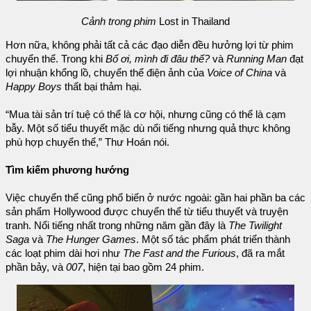
Cảnh trong phim
Lost in Thailand
Hơn nữa, không phải tất cả các đạo diễn đều hưởng lợi từ phim
chuyển thể. Trong khi
Bố ơi, mình đi đâu thế?
và
Running Man
đạt
lợi nhuận khổng lồ, chuyển thể điện ảnh của
Voice of China
và
Happy Boys
thất bại thảm hại.
“Mua tài sản trí tuệ có thể là cơ hội, nhưng cũng có thể là cạm
bẫy. Một số tiểu thuyết mặc dù nổi tiếng nhưng quả thực không
phù hợp chuyển thể,” Thư Hoán nói.
Tìm kiếm phương hướng
Việc chuyển thể cũng phổ biến ở nước ngoài: gần hai phần ba các
sản phẩm Hollywood được chuyển thể từ tiểu thuyết và truyện
tranh. Nổi tiếng nhất trong những năm gần đây là
The Twilight
Saga
và
The Hunger Games
. Một số tác phẩm phát triển thành
các loạt phim dài hơi như
The Fast and the Furious
, đã ra mắt
phần bảy, và
007
, hiện tại bao gồm 24 phim.