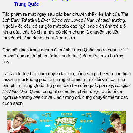
Trung Quốc
Tác phẩm ra mắt ngay sau các bản chuyển thể điện ảnh của
The
Left Ear / Tai trái
và
Ever Since We Loved / Vạn vật sinh trưởng
.
Ngoài việc đều có sự góp mặt của các ngôi sao điện ảnh trẻ tuổi
hàng đầu, các bộ phim này có điểm chung là chuyển thể tiểu
thuyết nổi tiếng dành cho tuổi mới lớn.
Các biên kịch trong ngành điện ảnh Trung Quốc tạo ra cụm từ “IP
movie” (tạm dịch “phim từ tài sản trí tuệ”) để miêu tả xu hướng
này.
Tài sản trí tuệ bao gồm quyền tác giả, bằng sáng chế và nhãn hiệu
thương mại không phải là những khái niệm mới đối với các nhà
làm phim Trung Quốc. Bộ phim đầu tiên của quốc gia này,
Dingjun
Hill / Núi Định Quân
, cũng như các tác phẩm được quốc tế ca
ngợi
Bá Vương biệt cơ
và
Cao lương đỏ
, cũng chuyển thể từ các
cuốn sách.