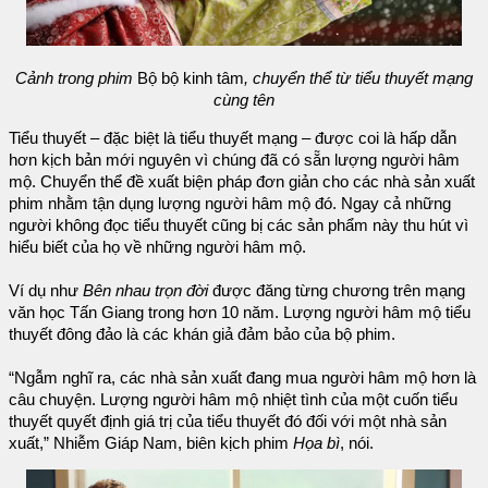
Cảnh trong phim
Bộ bộ kinh tâm
, chuyển thể từ tiểu thuyết mạng
cùng tên
Tiểu thuyết – đặc biệt là tiểu thuyết mạng – được coi là hấp dẫn
hơn kịch bản mới nguyên vì chúng đã có sẵn lượng người hâm
mộ. Chuyển thể đề xuất biện pháp đơn giản cho các nhà sản xuất
phim nhằm tận dụng lượng người hâm mộ đó. Ngay cả những
người không đọc tiểu thuyết cũng bị các sản phẩm này thu hút vì
hiểu biết của họ về những người hâm mộ.
Ví dụ như
Bên nhau trọn đời
được đăng từng chương trên mạng
văn học Tấn Giang trong hơn 10 năm. Lượng người hâm mộ tiểu
thuyết đông đảo là các khán giả đảm bảo của bộ phim.
“Ngẫm nghĩ ra, các nhà sản xuất đang mua người hâm mộ hơn là
câu chuyện. Lượng người hâm mộ nhiệt tình của một cuốn tiểu
thuyết quyết định giá trị của tiểu thuyết đó đối với một nhà sản
xuất,” Nhiễm Giáp Nam, biên kịch phim
Họa bì
, nói.