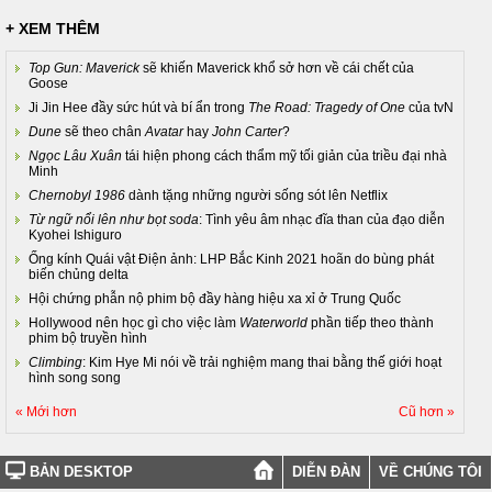
+ XEM THÊM
Top Gun: Maverick
sẽ khiến Maverick khổ sở hơn về cái chết của
Goose
Ji Jin Hee đầy sức hút và bí ẩn trong
The Road: Tragedy of One
của tvN
Dune
sẽ theo chân
Avatar
hay
John Carter
?
Ngọc Lâu Xuân
tái hiện phong cách thẩm mỹ tối giản của triều đại nhà
Minh
Chernobyl 1986
dành tặng những người sống sót lên Netflix
Từ ngữ nổi lên như bọt soda
: Tình yêu âm nhạc đĩa than của đạo diễn
Kyohei Ishiguro
Ống kính Quái vật Điện ảnh: LHP Bắc Kinh 2021 hoãn do bùng phát
biến chủng delta
Hội chứng phẫn nộ phim bộ đầy hàng hiệu xa xỉ ở Trung Quốc
Hollywood nên học gì cho việc làm
Waterworld
phần tiếp theo thành
phim bộ truyền hình
Climbing
: Kim Hye Mi nói về trải nghiệm mang thai bằng thế giới hoạt
hình song song
« Mới hơn
Cũ hơn »
BẢN DESKTOP
DIỄN ĐÀN
VỀ CHÚNG TÔI