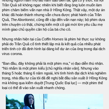
Những người hâm mộ lâu năm đạo diễn tác gia có ý thức xã hội
Trần Quả sẽ không ngạc nhiên khi biết rằng ông luôn muốn làm
phim châm biếm vấn nạn nhà ở Hồng Kông. Thật vậy, một dự án
khác đã hoàn thành nhưng vẫn chưa được phát hành của Trần
Quả,
The Abortionist
, cũng đề cập đến vấn nạn này; bộ phim dựa
trên chuyện có thật, chứng kiến một cô gái mới lớn yêu cầu mẹ
mình giao chủ quyền căn hộ của bà cho cô.
Nhưng nhãn hiện tại của
Coffin Homes
là phim hè thực sự không
phải do Trần Quả cố tình thiết lập mà là kết quả của nhiều phát
triển tình cờ đã định hình lại đáng kể dự án của ông trong đại dịch
virus corona.
“Ban đầu, đây không phải là một phim ma,” vị đạo diễn thú nhận.
“Nó nhắm là một phim kiểu [chủ nghĩa nhân văn]. Nhưng vào
tháng 5 hoặc tháng 6 năm ngoái, khi tình hình đại dịch khá nghiêm
trọng, nhà đầu tư của tôi đã đề nghị bắt đầu sản xuất ở Hồng Kông
mà không qua kiểm duyệt [Trung Quốc Đại lục] — một phim thể
loại có thể đi vào sản xuất nhanh chóng.