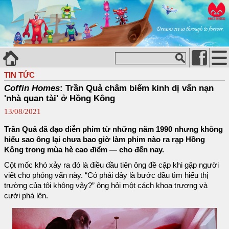
TIN TỨC
Coffin Homes
: Trần Quả châm biếm kinh dị vấn nạn
'nhà quan tài' ở Hồng Kông
13/08/2021
Trần Quả đã đạo diễn phim từ những năm 1990 nhưng không
hiểu sao ông lại chưa bao giờ làm phim nào ra rạp Hồng
Kông trong mùa hè cao điểm — cho đến nay.
Cột mốc khó xảy ra đó là điều đầu tiên ông đề cập khi gặp người
viết cho phỏng vấn này. “Có phải đây là bước đầu tìm hiểu thị
trường của tôi không vậy?” ông hỏi một cách khoa trương và
cười phá lên.