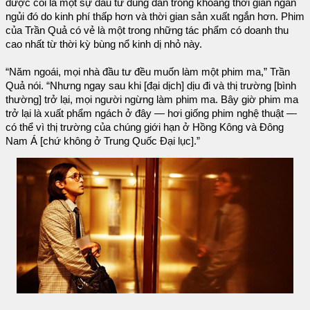
được coi là một sự đầu tư đúng đắn trong khoảng thời gian ngắn
ngủi đó do kinh phí thấp hơn và thời gian sản xuất ngắn hơn. Phim
của Trần Quả có vẻ là một trong những tác phẩm có doanh thu
cao nhất từ thời kỳ bùng nổ kinh dị nhỏ này.
“Năm ngoái, mọi nhà đầu tư đều muốn làm một phim ma,” Trần
Quả nói. “Nhưng ngay sau khi [đại dịch] dịu đi và thị trường [bình
thường] trở lại, mọi người ngừng làm phim ma. Bây giờ phim ma
trở lại là xuất phẩm ngách ở đây — hơi giống phim nghệ thuật —
có thể vì thị trường của chúng giới hạn ở Hồng Kông và Đông
Nam Á [chứ không ở Trung Quốc Đại lục].”