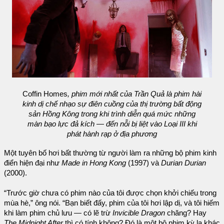
Coffin Homes
, phim mới nhất của Trần Quả là phim hài
kinh dị chế nhạo sự điên cuồng của thị trường bất động
sản Hồng Kông trong khi trình diễn quá mức những
màn bạo lực đả kích — đến nỗi bị liệt vào Loại III khi
phát hành rạp ở địa phương
Một tuyên bố hơi bất thường từ người làm ra những bộ phim kinh
điển hiện đại như
Made in Hong Kong
(1997) và
Durian Durian
(2000).
“Trước giờ chưa có phim nào của tôi được chọn khởi chiếu trong
mùa hè,” ông nói. “Bạn biết đấy, phim của tôi hơi lập dị, và tôi hiếm
khi làm phim chủ lưu — có lẽ trừ
Invicible Dragon
chăng? Hay
The Midnight After
thì có tính không? Đó là một bộ phim kỳ lạ khác