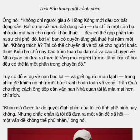
Thái Bảo trong một cảnh phim
Ông nói: “Không chỉ người giàu ở Hồng Kông mới đầu cơ bất
động sản. Bất cứ ai sở hữu bất động sản — dù chỉ là một căn hộ
nhỏ xíu mà bạn cho người khác thuê — đều có thể góp phần tạo
ra sự chi phối đó, bởi vì bạn có quyền tăng giá thuê hai năm một
lần. ‘Không thích à? Thì có thể chuyển đi và tôi sẽ cho người khác
thuê! Kiểu bá chủ này bao trùm toàn bộ dân số và câu chuyện về
Nhà quan tài đưa ra thực tế rằng mọi người từ mọi tầng lớp xã hội
đều có thể là một phần trong chuyện đó.”
Tuy có đủ ví dụ về nạn bóc lột — và giết người máu lạnh — trong
phim để khiến nó như một bức tranh hoàn toàn vô vọng, Trần Quả
cho rằng cách ông tiếp cận vấn nạn Nhà quan tài là mỉa mai hơn
chỉ trích.
“Khán giả được tự do quyết định phim của tôi có tính phê bình hay
không. Nhưng chắc chắn là tôi đã đưa ra một vấn đề xã hội —
một vấn đề không thể phủ nhận,” ông nói.