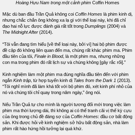
Hoàng Hựu Nam trong một cảnh phim
Coffin Homes
Mặc dù ban đầu Trần Quả không coi
Coffin Homes
là phim kinh dị,
nhưng chắc chắn ông không xa lạ gì với thể loại này, khi đã chỉ
đạo hai nỗ lực được đánh giá rất tốt trong
Dumplings
(2004) và
The Midnight After
(2014).
“Tôi vẫn đang tìm hiểu [về thể loại này, bởi vì] hai bộ phim được
đề cập đó không liên quan đến ma, chúng rất khác phim ma. Phim
đầu tiên của tôi,
Finale in Blood
, là một phim ma, nhưng những
con ma trong phim đó rất lịch sự và chúng không [gây rắc rối].”
Kinh nghiệm làm một phim ma đúng nghĩa đầu tiên đến với phim
ngắn
Kinh trập
, từ hợp tuyển kinh dị
Tales from the Dark 1
(2013).
“Tôi nghĩ mình đã làm khá tốt với bộ phim đó, xét kinh phí nhỏ của
nó và chúng tôi chỉ quay trong năm ngày,” ông nói.
Nếu Trần Quả tự cho mình là người tương đối mới trong việc làm
phim ma thời lượng dài, thì không ai có thể tranh cãi vị thế kỳ cựu
của ông trong chủ đề đáng sợ của
Coffin Homes
: đầu cơ bất động
sản. Khi được hỏi về kinh nghiệm sở hữu bất động sản, nhà làm
phim rất hào hứng hồi tưởng lại quá khứ.