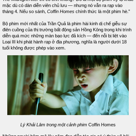
mặc dù có dàn diễn viên chủ lưu — nhưng nó vẫn ra rạp vào
tháng 4. Nếu so sánh,
Coffin Homes
chính thức là một phim hè.”
Bộ phim mới nhất của Trần Quả là phim hài kinh dị chế giễu sự
điên cuồng của thị trường bất động sản Hồng Kông trong khi trình
diễn quá mức những màn bạo lực đả kích — đến nỗi bị liệt vào
Loại III khi phát hành rạp ở địa phương, nghĩa là người dưới 18
tuổi không được phép vào xem.
Lý Khải Lâm trong một cảnh phim
Coffin Homes