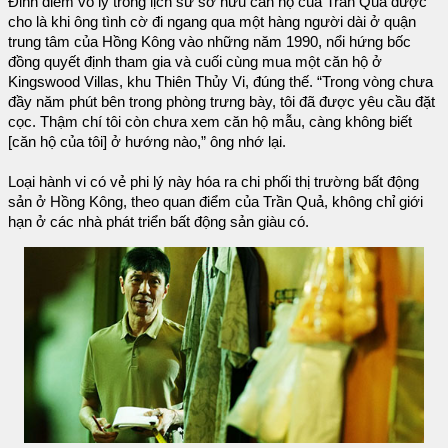
Đỉnh điểm vô lý trong lịch sử sở hữu căn hộ của Trần Quả được
cho là khi ông tình cờ đi ngang qua một hàng người dài ở quận
trung tâm của Hồng Kông vào những năm 1990, nổi hứng bốc
đồng quyết định tham gia và cuối cùng mua một căn hộ ở
Kingswood Villas, khu Thiên Thủy Vi, đúng thế. “Trong vòng chưa
đầy năm phút bên trong phòng trưng bày, tôi đã được yêu cầu đặt
cọc. Thậm chí tôi còn chưa xem căn hộ mẫu, càng không biết
[căn hộ của tôi] ở hướng nào,” ông nhớ lại.
Loại hành vi có vẻ phi lý này hóa ra chi phối thị trường bất động
sản ở Hồng Kông, theo quan điểm của Trần Quả, không chỉ giới
hạn ở các nhà phát triển bất động sản giàu có.