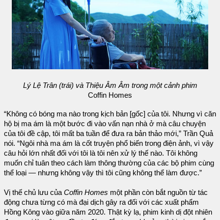
Lý Lệ Trân (trái) và Thiệu Âm Âm trong một cảnh phim
Coffin Homes
“Không có bóng ma nào trong kịch bản [gốc] của tôi. Nhưng vì căn
hộ bị ma ám là một bước đi vào vấn nạn nhà ở mà câu chuyện
của tôi đề cập, tôi mất ba tuần để đưa ra bản thảo mới,” Trần Quả
nói. “Ngôi nhà ma ám là cốt truyện phổ biến trong điện ảnh, vì vậy
câu hỏi lớn nhất đối với tôi là tôi nên xử lý thế nào. Tôi không
muốn chỉ tuân theo cách làm thông thường của các bộ phim cùng
thể loại — nhưng không vậy thì tôi cũng không thể làm được.”
Vị thế chủ lưu của
Coffin Homes
một phần còn bắt nguồn từ tác
động chưa từng có mà đại dịch gây ra đối với các xuất phẩm
Hồng Kông vào giữa năm 2020. Thật kỳ lạ, phim kinh dị đột nhiên