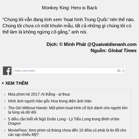
Monkey King: Hero is Back
“Chúng tôi vẫn đang tính xem ‘hoạt hình Trung Quốc’ nên thế nào.
Chúng tôi chưa có một khuôn mẫu, tất cả những gì chúng tôi có
thể làm là không ngừng cố gắng,” anh nói.
Dịch: © Minh Phát @Quaivatdienanh.com
Nguồn:
Global Times
+ XEM THÊM
Mùa phim hè 2017: Ai thắng - ai thua
Hình ảnh người Hàn gốc Hoa trong điện ảnh Hàn
The Girl Without Hands
: Một phim hoạt hình cổ tích dành cho người lớn
lạ lùng và dữ dội
5 điều cần biết về Ngũ Doãn Long - Lý Tiểu Long trong
Birth of the
Dragon
MoviePass: Xem phim cả tháng chưa đến 10 đôla có phải là tin tốt cho
các rạp chiếu Mỹ?