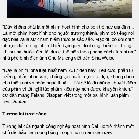
“Đây không phải là một phim hoạt hình cho bọn trẻ hay gia đình…
Là một phim hoạt hình cho người trưởng thành, phim có tiếng nói
đặc biệt và là sự châm biếm thực tế sắc sảo. Mặc dù có đôi chút
nhược điểm, nhịp phim khiến bạn quên đi những thiếu sót, trong
khi sự hài hước đen tối được thể hiện theo phong cách Tarantino,”
nhà phê bình điện ảnh Chu Mufeng viết trên Sina Weibo.
“Đây là phim ‘phá luật’ nhất năm 2017 đến nay. Tiêu cực, phản tư
tưởng, phản nhân văn, chống lại chuẩn mực cái đẹp, không dành
cho thiếu nhi và phản nghệ thuật… Tôi sẽ lờ đi những khuyết điểm
của phim vì tôi nghĩ tác phẩm kiểu này nên được khuyến khích,”
cư dân mạng Falansi Jiaopan viết trong một bài bình luận phim
trên Douban.
Tương lai tươi sáng
Tương lai của ngành công nghiệp hoạt hình Đại lục trở thành một
chủ đề thảo luận nóng bỏng trong những năm gần đây.