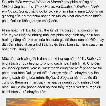
Đại náo thiên cung
và
Where is Mama?
hay phim những năm
1980 chẳng hạn như
Three Monks
và
Calabash Brothers
/
Anh
em Hồ Lô
. Song, chẳng có ký ức về phim những năm 1990, vì sự
gia tăng của những phim hoạt hình Mỹ và Nhật vào thời đó khiến
phim Đại lục không được chú ý đến.
Phim hoạt hình Đại lục đầu thế kỷ 21 thường thì rất giống phim
của Mỹ và Nhật, vì những nhà làm phim hoạt hình này chịu ảnh
hưởng nặng nề từ phim của hai quốc gia đó thuở còn bé. Điều này
dẫn đến nhiều khán giả chỉ trích việc thiếu bản sắc riêng của phim
hoạt hình Trung Quốc.
Mặc dù thành công đình đám sau khi ra rạp năm 2011,
Kuiba
vẫn
bị chỉ trích vì quá tương tự phong cách hoạt hình Nhật. Cho đến
khi
Monkey King: Hero is Back
thành công rực rỡ ở phòng vé thì
phim hoạt hình Đại lục có thể có được một câu chuyện hay lẫn
phong cách riêng của mình.
Bigfish & Begonia
năm sau đó đã
củng cố thêm niềm tin của khán giả về ngành công nghiệp hoạt
hình Đại lục với phong cách hội họa thủy mặc tuyệt đẹp, mặc dù
bị chi trích vì kể chuyện kém.