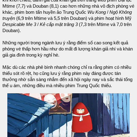
khi khởi chiếu, đánh giá của khán giả trên trang web phim Đại lục
Mtime (7,7) và Douban (8,1) cao hơn những nhà vô địch phòng vé
khác, phim bom tấn huyền ảo Trung Quốc
Wu Kong
/
Ngộ Không
truyện
(6,9 trên Mtime và 5,5 trên Douban) và phim hoạt hình Mỹ
Despicable Me 3
/
Kẻ cắp mặt trăng 3
(7,3 trên Mtime và 7,0 trên
Douban).
Những người trong ngành lưu ý rằng điểm số cao song kết quả
phòng vé thấp hơn hầu như do mất đi lượng khán giả nhí và khán
giả gia đình trong kỳ nghỉ hè.
Mặc dù các nhà phê bình nhanh chóng chỉ ra rằng phim có nhiều
thiếu sót rõ rệt, họ cũng lưu ý rằng phim này đáng được tán
thưởng nhờ sẵn sàng nhắm đến xã hội ngày nay và sắc thái tổng
thể u ám, những điều mà nhiều phim Trung Quốc thiếu.