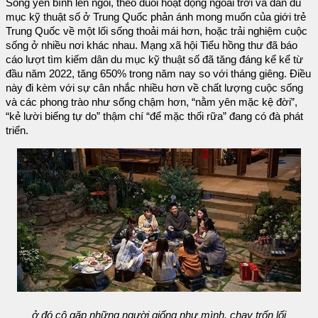
Sống yên bình lên ngôi, theo đuổi hoạt động ngoài trời và dân du
mục kỹ thuật số ở Trung Quốc phản ánh mong muốn của giới trẻ
Trung Quốc về một lối sống thoải mái hơn, hoặc trải nghiệm cuộc
sống ở nhiều nơi khác nhau. Mạng xã hội Tiểu hồng thư đã báo
cáo lượt tìm kiếm dân du mục kỹ thuật số đã tăng đáng kể kể từ
đầu năm 2022, tăng 650% trong năm nay so với tháng giêng. Điều
này đi kèm với sự cân nhắc nhiều hơn về chất lượng cuộc sống
và các phong trào như sống chậm hơn, “nằm yên mặc kệ đời”,
“kẻ lười biếng tự do” thậm chí “để mặc thối rữa” đang có đà phát
triển.
ở đó cô gặp những người giống như mình, chạy trốn lối