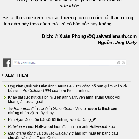
sức khỏe
Sẽ rất thú vị để xem liệu các thương hiệu có nắm bắt thành công
tình cảm này theo cách mới và có bản sắc hay không.
Dịch: © Xuân Phong @Quaivatdienanh.com
Nguồn:
Jing Daily
+ XEM THÊM
Ống kính Quái vật Điện ảnh: Berlinale 2023 công bố ban giám khảo và
bổ sung
Art College 1994
của Lưu Kiện tranh giải
Khảo sát sức hút của phim điện ảnh và truyền hình Trung Quốc với
khán giả nước ngoài
Từ
Barbarian
đến
Tár
đến
Glass Onion
: Vì sao người ta thích xem
những nhân vật bị tẩy chay
Kim Hyun Joo nêu bật cốt lõi tình người của
Jung_E
Babylon
và một Hollywood hiện đại mãi ám ảnh Hollywood Xưa
Mãn giang hồng
và
Lưu lạc địa cầu 2
thắng lớn mùa tết bằng câu
chuyện và giá trị Trung Quốc