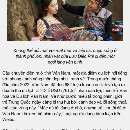
Không thể đối mặt với mất mát và tiếp tục cuộc sống ở
thành phố lớn, nhân vật của Lưu Diệc Phi đi đến một
ngôi làng yên bình
Câu chuyện diễn ra ở tỉnh Vân Nam, một địa điểm du lịch nổi tiếng
với phong cảnh nông thôn đẹp như tranh vẽ. Trong mười tháng
đầu năm 2022, Vân Nam đã đón 682 triệu khách du lịch và tạo ra
doanh thu du lịch là 112 tỉ USD (761,5 tỉ nhân dân tệ), theo Sở Văn
hóa và Du lịch Vân Nam. Và như được miêu tả trong phim, giới
trẻ Trung Quốc ngày càng bị thu hút bởi cảnh đẹp và lối sống thoải
mái của vùng này. “Mặc dù tôi đang ở nhà, nhưng trái tim tôi đã ở
Vân Nam khi xem bộ phim này,” một người dùng bình luận trên
Weibo.