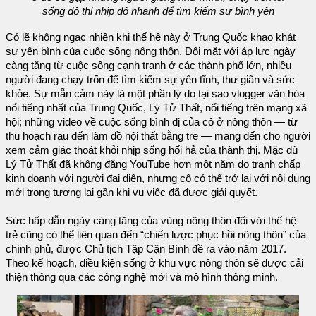
sống đô thị nhịp độ nhanh để tìm kiếm sự bình yên
Có lẽ không ngạc nhiên khi thế hệ này ở Trung Quốc khao khát
sự yên bình của cuộc sống nông thôn. Đối mặt với áp lực ngày
càng tăng từ cuộc sống cạnh tranh ở các thành phố lớn, nhiều
người đang chạy trốn để tìm kiếm sự yên tĩnh, thư giãn và sức
khỏe. Sự mẫn cảm này là một phần lý do tại sao vlogger văn hóa
nổi tiếng nhất của Trung Quốc, Lý Tử Thất, nổi tiếng trên mạng xã
hội; những video về cuộc sống bình dị của cô ở nông thôn — từ
thu hoạch rau đến làm đồ nội thất bằng tre — mang đến cho người
xem cảm giác thoát khỏi nhịp sống hối hả của thành thị. Mặc dù
Lý Tử Thất đã không đăng YouTube hơn một năm do tranh chấp
kinh doanh với người đại diện, nhưng cô có thể trở lại với nội dung
mới trong tương lai gần khi vụ việc đã được giải quyết.
Sức hấp dẫn ngày càng tăng của vùng nông thôn đối với thế hệ
trẻ cũng có thể liên quan đến “chiến lược phục hồi nông thôn” của
chính phủ, được Chủ tịch Tập Cận Bình đề ra vào năm 2017.
Theo kế hoạch, điều kiện sống ở khu vực nông thôn sẽ được cải
thiện thông qua các công nghệ mới và mô hình thông minh.