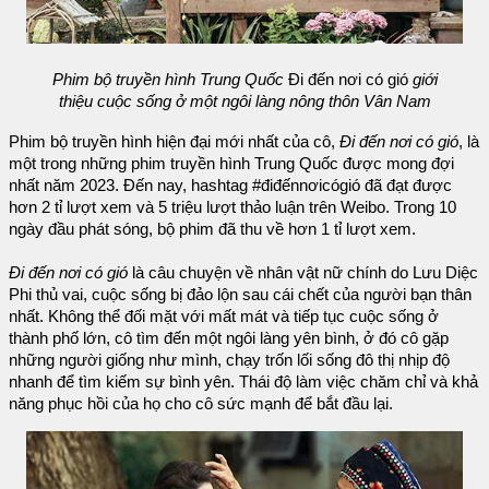
Phim bộ truyền hình Trung Quốc
Đi đến nơi có gió
giới
thiệu cuộc sống ở một ngôi làng nông thôn Vân Nam
Phim bộ truyền hình hiện đại mới nhất của cô,
Đi đến nơi có gió
, là
một trong những phim truyền hình Trung Quốc được mong đợi
nhất năm 2023. Đến nay, hashtag #điđếnnơicógió đã đạt được
hơn 2 tỉ lượt xem và 5 triệu lượt thảo luận trên Weibo. Trong 10
ngày đầu phát sóng, bộ phim đã thu về hơn 1 tỉ lượt xem.
Đi đến nơi có gió
là câu chuyện về nhân vật nữ chính do Lưu Diệc
Phi thủ vai, cuộc sống bị đảo lộn sau cái chết của người bạn thân
nhất. Không thể đối mặt với mất mát và tiếp tục cuộc sống ở
thành phố lớn, cô tìm đến một ngôi làng yên bình, ở đó cô gặp
những người giống như mình, chạy trốn lối sống đô thị nhịp độ
nhanh để tìm kiếm sự bình yên. Thái độ làm việc chăm chỉ và khả
năng phục hồi của họ cho cô sức mạnh để bắt đầu lại.