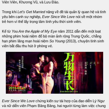
Viên Viên, Khương Vũ, và Lưu Đào.
Trong khi
Let's Get Married
nặng về đề tài quản lý quan hệ và tình
yêu bên cạnh sự nghiệp,
Ever Since We Love
nói về một nhóm
trẻ hơn vì thế lấy trọng tâm tình yêu thời sinh viên.
Kể từ
You Are the Apple of My Eye
năm 2011 dẫn đến một loạt
những phim hoài niệm đổ bộ màn ảnh rộng Trung Quốc, chẳng
hạn phim lãng mạn hoài niệm
So Young
(2013), chuyện tình sinh
viên bắt đầu thu hút ở phòng vé.
Ever Since We Love
chứng kiến sự tái hợp của đạo diễn Lý Ngư
và nữ diễn viên Phạm Băng Băng, hai người từng làm việc chung