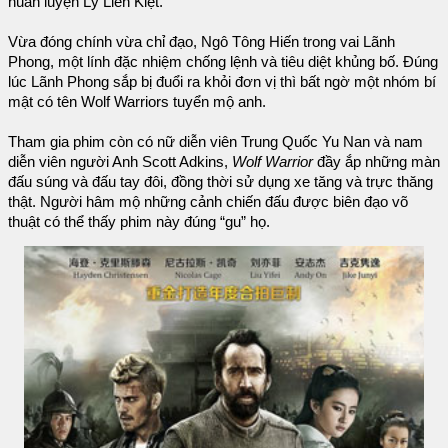
huấn luyện Lý Liên Kiệt.
Vừa đóng chính vừa chỉ đạo, Ngô Tông Hiến trong vai Lãnh
Phong, một lính đặc nhiệm chống lệnh và tiêu diệt khủng bố. Đúng
lúc Lãnh Phong sắp bị đuổi ra khỏi đơn vị thì bất ngờ một nhóm bí
mật có tên Wolf Warriors tuyển mộ anh.
Tham gia phim còn có nữ diễn viên Trung Quốc Yu Nan và nam
diễn viên người Anh Scott Adkins,
Wolf Warrior
đầy ắp những màn
đấu súng và đấu tay đôi, đồng thời sử dụng xe tăng và trực thăng
thật. Người hâm mộ những cảnh chiến đấu được biên đạo võ
thuật có thể thấy phim này đúng “gu” họ.