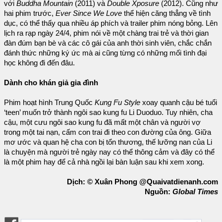
với
Buddha Mountain
(2011) và
Double Xposure
(2012). Cũng như
hai phim trước,
Ever Since We Love
thể hiện căng thẳng về tình
dục, có thể thấy qua nhiều áp phích và trailer phim nóng bỏng. Lên
lịch ra rạp ngày 24/4, phim nói về một chàng trai trẻ và thời gian
đàn đúm bạn bè và các cô gái của anh thời sinh viên, chắc chắn
đánh thức những ký ức mà ai cũng từng có những mối tình đại
học không đi đến đâu.
Dành cho khán giả gia đình
Phim hoạt hình Trung Quốc
Kung Fu Style
xoay quanh cậu bé tuổi
‘teen’ muốn trở thành ngôi sao kung fu Li Duoduo. Tuy nhiên, cha
cậu, một cưu ngôi sao kung fu đã mất một chân và người vợ
trong một tai nạn, cấm con trai đi theo con đường của ông. Giữa
mơ ước và quan hệ cha con bị tổn thương, thế lưỡng nan của Li
là chuyện mà người trẻ ngày nay có thể thông cảm và đây có thể
là một phim hay để cả nhà ngồi lại bàn luận sau khi xem xong.
Dịch: © Xuân Phong @Quaivatdienanh.com
Nguồn:
Global Times