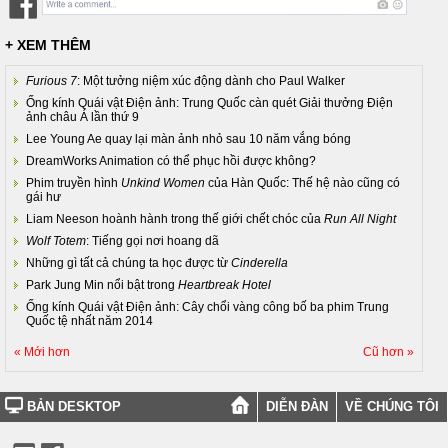
+ XEM THÊM
Furious 7
: Một tưởng niệm xúc động dành cho Paul Walker
Ống kính Quái vật Điện ảnh: Trung Quốc càn quét Giải thưởng Điện
ảnh châu Á lần thứ 9
Lee Young Ae quay lại màn ảnh nhỏ sau 10 năm vắng bóng
DreamWorks Animation có thể phục hồi được không?
Phim truyền hình
Unkind Women
của Hàn Quốc: Thế hệ nào cũng có
gái hư
Liam Neeson hoành hành trong thế giới chết chóc của
Run All Night
Wolf Totem
: Tiếng gọi nơi hoang dã
Những gì tất cả chúng ta học được từ
Cinderella
Park Jung Min nổi bật trong
Heartbreak Hotel
Ống kính Quái vật Điện ảnh: Cây chổi vàng công bố ba phim Trung
Quốc tệ nhất năm 2014
« Mới hơn
Cũ hơn »
BẢN DESKTOP
DIỄN ĐÀN
VỀ CHÚNG TÔI