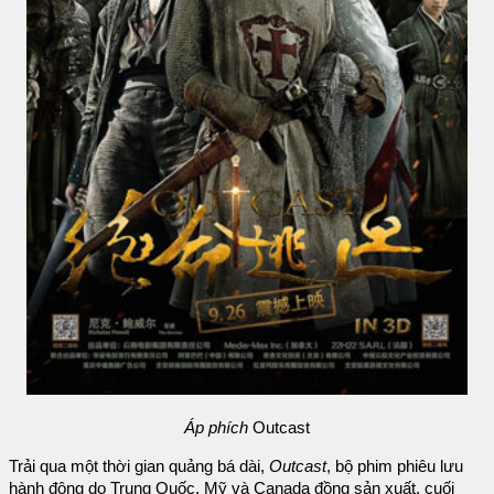
Áp phích
Outcast
Trải qua một thời gian quảng bá dài,
Outcast
, bộ phim phiêu lưu
hành động do Trung Quốc, Mỹ và Canada đồng sản xuất, cuối