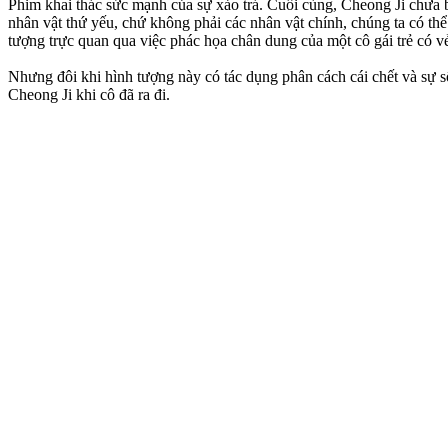
Phim khai thác sức mạnh của sự xảo trá. Cuối cùng, Cheong Ji chưa ba
nhân vật thứ yếu, chứ không phải các nhân vật chính, chúng ta có th
tượng trực quan qua việc phác họa chân dung của một cô gái trẻ có v
Nhưng đôi khi hình tượng này có tác dụng phân cách cái chết và sự s
Cheong Ji khi cô đã ra đi.