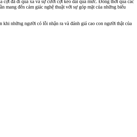
a cợt đã đi quá xa và sự cười cợt kéo dài quá mức. Đồng thời qua các
 dần mang đến cảm giác nghệ thuật với sự góp mặt của những biểu
n khi những người có lỗi nhận ra và đánh giá cao con người thật của