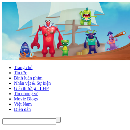
Trang chủ
Tin tức
Bình luận phim
Nhân vật & Sự kiện
Giải thưởng - LHP
Tin phòng vé
Movie Blogs
Việt Nam
Diễn đàn