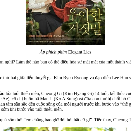
Áp phích phim
Elegant Lies
ạn nghĩ? Làm thế nào bạn có thể điều hòa sự mất mát của một thành viê
ác thứ hai giữa tiểu thuyết gia Kim Ryeo Ryeong và đạo diễn Lee Han s
vào lứa tuổi thiếu niên; Cheong Gi (Kim Hyang Gi) 14 tuổi, kết thúc c
 Ae), cô chị buồn bã Man Ji (Ko A Sung) và đứa con thứ bị chối bỏ C
n tâm sâu sắc đến cuộc sống của mỗi người trước khi bước vào “thế gi
 sớm khi bước vào tuổi thiếu niên.
uà sớm bởi “em chẳng bao giờ đòi hỏi bất cứ gì”. Tiếc thay, Cheong 