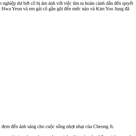
iên nghiệp dư bởi cô bị ám ảnh với việc tìm ra hoàn cảnh dẫn đến quyết
ắc Hwa Yeon và em gái cô gần gũi đến mức nào và Kim Yoo Jung đã
đã đem đến ánh sáng cho cuộc sống nhợt nhạt của Cheong Ji.