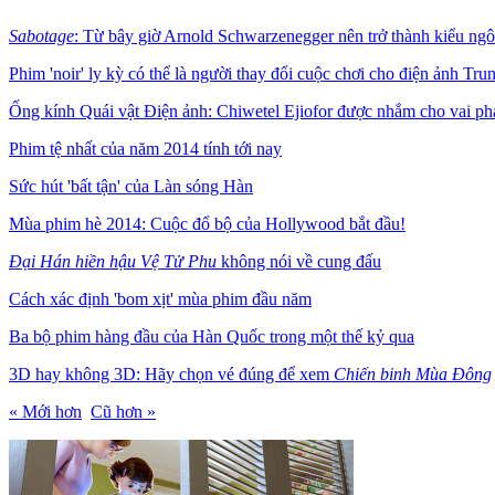
Sabotage
: Từ bây giờ Arnold Schwarzenegger nên trở thành kiểu ngô
Phim 'noir' ly kỳ có thể là người thay đổi cuộc chơi cho điện ảnh Tr
Ống kính Quái vật Điện ảnh: Chiwetel Ejiofor được nhắm cho vai p
Phim tệ nhất của năm 2014 tính tới nay
Sức hút 'bất tận' của Làn sóng Hàn
Mùa phim hè 2014: Cuộc đổ bộ của Hollywood bắt đầu!
Đại Hán hiền hậu Vệ Tử Phu
không nói về cung đấu
Cách xác định 'bom xịt' mùa phim đầu năm
Ba bộ phim hàng đầu của Hàn Quốc trong một thế kỷ qua
3D hay không 3D: Hãy chọn vé đúng để xem
Chiến binh Mùa Đông
« Mới hơn
Cũ hơn »