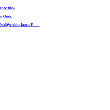
i sao nào?
ung Quốc
hản diện phim James Bond