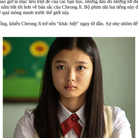
o giờ là mục tiêu triệt để của các bạn học, nhưng đâu đó những lời đù
ể nắm bắt tốt hơn về bản sắc của Cheong Ji. Bộ phim dài hai tiếng này
ẻ quá mỏng manh trước thế giới này.
ống, khiến Cheong Ji trở nên “khác biệt” ngay từ đầu. Sự nhẹ nhõm đế