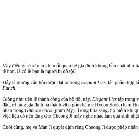
Vậy điều gì sẽ xảy ra khi mối quan hệ gia đình không bền chặt như b
tệ hơn, là có lẽ bạn là người bị đổ tội?
Đây là những câu hỏi được đặt ra trong
Elegant Lies
, tác phẩm hợp t
Punch
.
Giống như tiền lệ thành công của bộ đôi này,
Elegant Lies
tập trung 
đầu, rõ ràng gia đình ba thành viên gồm bà mẹ Hyeon Sook (Kim Hee
nhau trong
Gilmore Girls
(phim Mỹ). Trong bữa sáng, họ hiếm khi qua
việc liệu có nên tặng cho Cheong Ji máy nghe nhạc làm quà sinh nhật
Cuối cùng, mẹ và Man Ji quyết định rằng Cheong Ji được phép nhận q