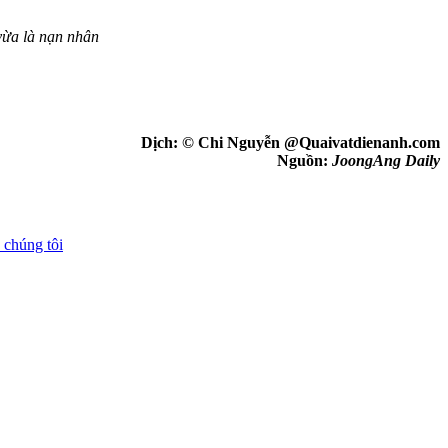
 vừa là nạn nhân
Dịch: © Chi Nguyễn @Quaivatdienanh.com
Nguồn:
JoongAng Daily
 chúng tôi