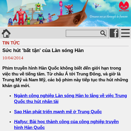
TIN TỨC
Sức hút 'bất tận' của Làn sóng Hàn
10/04/2014
Phim truyền hình Hàn Quốc không biết đến giới hạn trong
việc thu về tiếng tăm. Từ châu Á tới Trung Đông, và giờ là
Trung Mỹ và Nam Mỹ, các bộ phim này tiếp tục thu hút những
khán giả mới.
Ngành công nghiệp Làn sóng Hàn lo lắng về việc Trung
Quốc thu hút nhân tài
Sao Hàn phát triển mạnh mẽ ở Trung Quốc
Hallyu
: Bài học thành công của công nghiệp truyền
hình Hàn Quốc