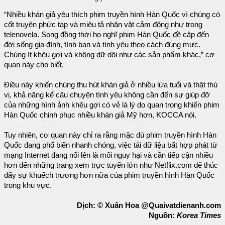
“Nhiều khán giả yêu thích phim truyền hình Hàn Quốc vì chúng có
cốt truyện phức tạp và miêu tả nhân vật cảm động như trong
telenovela. Song đồng thời họ nghĩ phim Hàn Quốc đề cập đến
đời sống gia đình, tình bạn và tình yêu theo cách đúng mực.
Chúng ít khêu gợi và không dữ dội như các sản phẩm khác,” cơ
quan này cho biết.
Điều này khiến chúng thu hút khán giả ở nhiều lứa tuổi và thật thú
vị, khả năng kể câu chuyện tình yêu không cần đến sự giúp đỡ
của những hình ảnh khêu gợi có vẻ là lý do quan trọng khiến phim
Hàn Quốc chinh phục nhiều khán giả Mỹ hơn, KOCCA nói.
Tuy nhiên, cơ quan này chỉ ra rằng mặc dù phim truyền hình Hàn
Quốc đang phổ biến nhanh chóng, việc tải dữ liệu bất hợp phát từ
mạng Internet đang nổi lên là mối nguy hại và cần tiếp cận nhiều
hơn đến những trang xem trực tuyến lớn như Netflix.com để thúc
đẩy sự khuếch trương hơn nữa của phim truyền hình Hàn Quốc
trong khu vực.
Dịch: © Xuân Hoa @Quaivatdienanh.com
Nguồn:
Korea Times