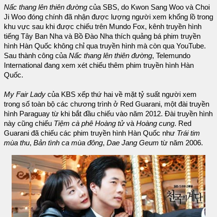
Nấc thang lên thiên đường
của SBS, do Kwon Sang Woo và Choi
Ji Woo đóng chính đã nhận được lượng người xem khổng lồ trong
khu vực sau khi được chiếu trên Mundo Fox, kênh truyền hình
tiếng Tây Ban Nha và Bồ Đào Nha thích quảng bá phim truyền
hình Hàn Quốc không chỉ qua truyền hình mà còn qua YouTube.
Sau thành công của
Nấc thang lên thiên đường
, Telemundo
International đang xem xét chiếu thêm phim truyền hình Hàn
Quốc.
My Fair Lady
của KBS xếp thứ hai về mặt tỷ suất người xem
trong số toàn bộ các chương trình ở Red Guarani, một đài truyền
hình Paraguay từ khi bắt đầu chiếu vào năm 2012. Đài truyền hình
này cũng chiếu
Tiệm cà phê Hoàng tử
và
Hoàng cung
. Red
Guarani đã chiếu các phim truyền hình Hàn Quốc như
Trái tim
mùa thu
,
Bản tình ca mùa đông
,
Dae Jang Geum
từ năm 2006.