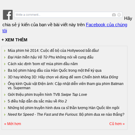
Hãy
chia sẻ ý kiến của bạn về bài viết này trên
Facebook của chúng
tôi
+ XEM THÊM
Mùa phim hè 2014: Cuộc đổ bộ của Hollywood bắt đầu!
Đại Hán hiền hậu Vệ Tử Phu
không nói về cung đấu
Cách xác định 'bom xịt' mùa phim đầu năm
Ba bộ phim hàng đầu của Hàn Quốc trong một thế kỷ qua
3D hay không 3D: Hãy chọn vé đúng để xem
Chiến binh Mùa Đông
Ống kính Quái vật Điện ảnh: Cập nhật diễn viên tham gia phim Batman
vs. Superman
Giới thiệu phim truyền hình TVB
Swipe Tap Love
5 điều hấp dẫn đa sắc màu về
Rio 2
Những bộ phim truyền hình đưa ca sĩ thần tượng Hàn Quốc lên ngôi
Need for Speed
-
The Fast and the Furious
: Bộ phim đua xe nào thắng?
« Mới hơn
Cũ hơn »