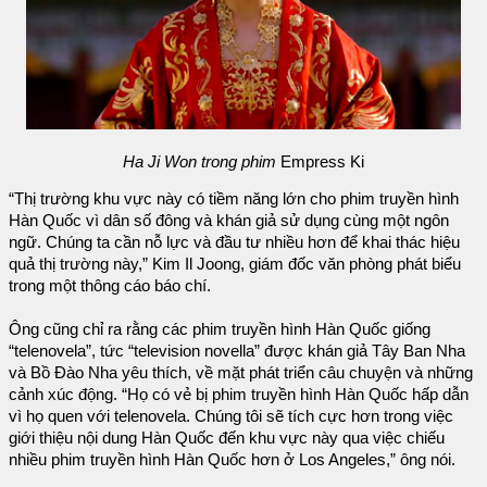
Ha Ji Won trong phim
Empress Ki
“Thị trường khu vực này có tiềm năng lớn cho phim truyền hình
Hàn Quốc vì dân số đông và khán giả sử dụng cùng một ngôn
ngữ. Chúng ta cần nỗ lực và đầu tư nhiều hơn để khai thác hiệu
quả thị trường này,” Kim Il Joong, giám đốc văn phòng phát biểu
trong một thông cáo báo chí.
Ông cũng chỉ ra rằng các phim truyền hình Hàn Quốc giống
“telenovela”, tức “television novella” được khán giả Tây Ban Nha
và Bồ Đào Nha yêu thích, về mặt phát triển câu chuyện và những
cảnh xúc động. “Họ có vẻ bị phim truyền hình Hàn Quốc hấp dẫn
vì họ quen với telenovela. Chúng tôi sẽ tích cực hơn trong việc
giới thiệu nội dung Hàn Quốc đến khu vực này qua việc chiếu
nhiều phim truyền hình Hàn Quốc hơn ở Los Angeles,” ông nói.