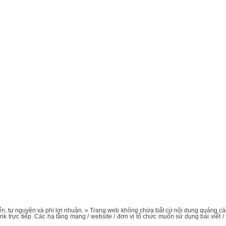
n, tự nguyện và phi lợi nhuận. » Trang web không chứa bất cứ nội dung quảng cáo 
nk trực tiếp. Các hạ tầng mạng / website / đơn vị tổ chức muốn sử dụng bài viết 