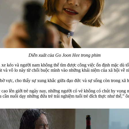
Diễn xuất của Go Joon Hee trong phim
ái xe kéo và người nam không thể tìm được công việc ổn định mặc dù tố
út và vô lo này từ chối buộc mình vào những khái niệm của xã hội về nh
 bờ vực, cho thấy sự xung khắc giữa đạo đức và sự sống còn trong xã h
cao lên giới trẻ ngày nay, những người có vẻ không có chút hy vọng nào
a cần nuôi dạy những đứa trẻ trải nghiệm tuổi trẻ đích thực như thế,” ô