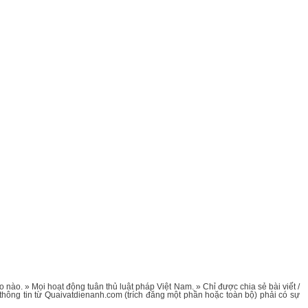
nào. » Mọi hoạt động tuân thủ luật pháp Việt Nam. » Chỉ được chia sẻ bài viết /
/ thông tin từ Quaivatdienanh.com (trích đăng một phần hoặc toàn bộ) phải có sự