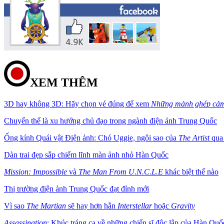
XEM THÊM
3D hay không 3D: Hãy chọn vé đúng để xem
Những mảnh ghép cảm
Chuyển thể là xu hướng chủ đạo trong ngành điện ảnh Trung Quốc
Ống kính Quái vật Điện ảnh: Chó Uggie, ngôi sao của
The Artist
qua
Dàn trai đẹp sắp chiếm lĩnh màn ảnh nhỏ Hàn Quốc
Mission: Impossible
và
The Man From U.N.C.L.E
khác biệt thế nào
Thị trường điện ảnh Trung Quốc đạt đỉnh mới
Vì sao
The Martian
sẽ hay hơn hẳn
Interstellar
hoặc
Gravity
Assassination
: Khúc tráng ca về những chiến sĩ độc lập của Hàn Q