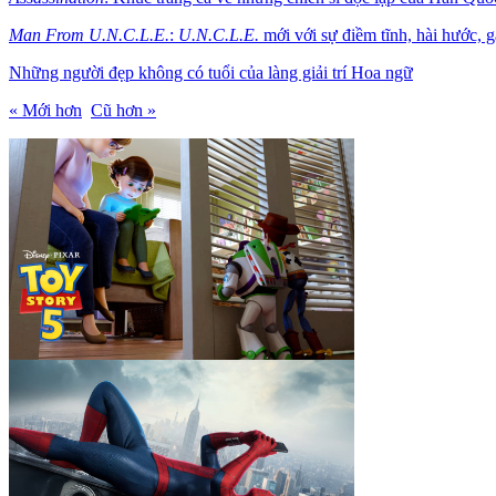
Man From U.N.C.L.E.
:
U.N.C.L.E.
mới với sự điềm tĩnh, hài hước, g
Những người đẹp không có tuổi của làng giải trí Hoa ngữ
« Mới hơn
Cũ hơn »