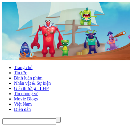
Trang chủ
Tin tức
Bình luận phim
Nhân vật & Sự kiện
Giải thưởng - LHP
Tin phòng vé
Movie Blogs
Việt Nam
Diễn đàn