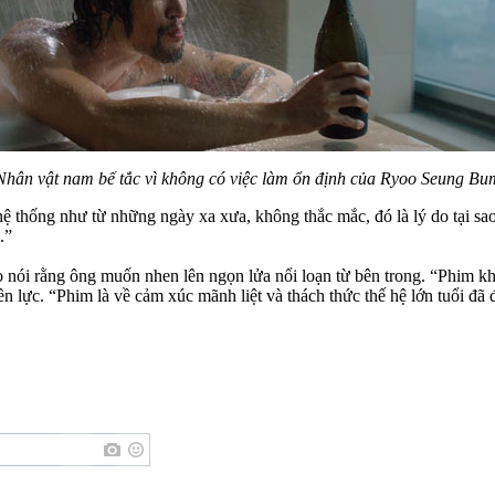
Nhân vật nam bế tắc vì không có việc làm ổn định của Ryoo Seung Bu
 thống như từ những ngày xa xưa, không thắc mắc, đó là lý do tại sao
.”
nói rằng ông muốn nhen lên ngọn lửa nổi loạn từ bên trong. “Phim khô
ực. “Phim là về cảm xúc mãnh liệt và thách thức thế hệ lớn tuổi đã đư