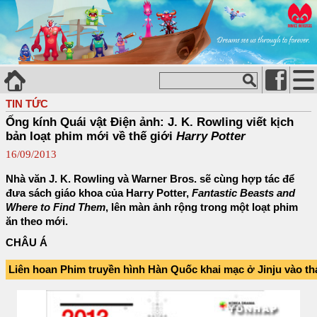
TIN TỨC
Ống kính Quái vật Điện ảnh: J. K. Rowling viết kịch
bản loạt phim mới về thế giới
Harry Potter
16/09/2013
Nhà văn J. K. Rowling và Warner Bros. sẽ cùng hợp tác để
đưa sách giáo khoa của Harry Potter,
Fantastic Beasts and
Where to Find Them
, lên màn ảnh rộng trong một loạt phim
ăn theo mới.
CHÂU Á
Liên hoan Phim truyền hình Hàn Quốc khai mạc ở Jinju vào t