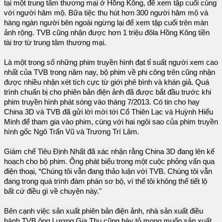
tại một trung tâm thương mại ở Hồng Kông, để xem tập cuối cùng
với người hâm mộ. Bữa tiệc thu hút hơn 300 người hâm mộ và
hàng ngàn người bên ngoài ngừng lại để xem tập cuối trên màn
ảnh rộng. TVB cũng nhận được hơn 1 triệu đôla Hồng Kông tiền
tài trợ từ trung tâm thương mại.
Là một trong số những phim truyền hình đạt tỉ suất người xem cao
nhất của TVB trong năm nay, bộ phim về phi công trên cũng nhận
được nhiều nhận xét tích cực từ giới phê bình và khán giả. Quá
trình chuẩn bị cho phiên bản điện ảnh đã được bắt đầu trước khi
phim truyền hình phát sóng vào tháng 7/2013. Có tin cho hay
China 3D và TVB đã gửi lời mời tới Cổ Thiên Lạc và Huỳnh Hiểu
Minh để tham gia vào phim, cùng với hai ngôi sao của phim truyền
hình gốc Ngô Trấn Vũ và Trương Trí Lâm.
Giám chế Tiêu Định Nhất đã xác nhận rằng China 3D đang lên kế
hoạch cho bộ phim. Ông phát biểu trong một cuộc phỏng vấn qua
điện thoại, “Chúng tôi vẫn đang thảo luận với TVB. Chúng tôi vẫn
đang trong quá trình đàm phán sơ bộ, vì thế tôi không thể tiết lộ
bất cứ điều gì về chuyện này."
Bên cạnh việc sản xuất phiên bản điện ảnh, nhà sản xuất điều
hành TVB ông Lương Gia Thụ cũng bày tỏ mong muốn sản xuất