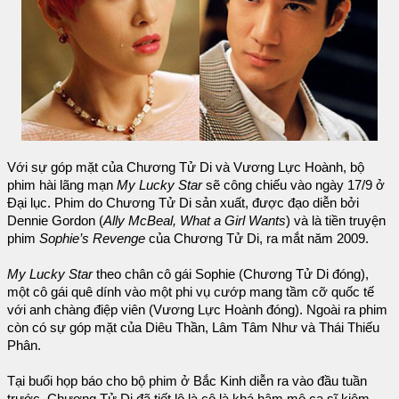
Với sự góp mặt của Chương Tử Di và Vương Lực Hoành, bộ
phim hài lãng mạn
My Lucky Star
sẽ công chiếu vào ngày 17/9 ở
Đại lục. Phim do Chương Tử Di sản xuất, được đạo diễn bởi
Dennie Gordon (
Ally McBeal, What a Girl Wants
) và là tiền truyện
phim
Sophie’s Revenge
của Chương Tử Di, ra mắt năm 2009.
My Lucky Star
theo chân cô gái Sophie (Chương Tử Di đóng),
một cô gái quê dính vào một phi vụ cướp mang tầm cỡ quốc tế
với anh chàng điệp viên (Vương Lực Hoành đóng). Ngoài ra phim
còn có sự góp mặt của Diêu Thần, Lâm Tâm Như và Thái Thiếu
Phân.
Tại buổi họp báo cho bộ phim ở Bắc Kinh diễn ra vào đầu tuần
trước, Chương Tử Di đã tiết lộ là cô là khá hâm mộ ca sĩ kiêm