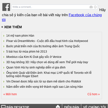
Hãy
chia sẻ ý kiến của bạn về bài viết này trên
Facebook của chúng
tôi
+ XEM THÊM
14 mỹ nam phim Hàn
Pixar và DreamWorks - Cuộc đối đầu hoạt hình của Hollywood
Bước phát triển mới của thị trường điện ảnh Trung Quốc
5 bài học từ mùa phim hè 2013
Moebius
của Kim Ki Duk gây sốc ở Venice
3D hay không 3D: Hãy chọn vé đúng để xem
Thế giới máy bay
Quan Vịnh Hà hy sinh nghiệp diễn vì gia đình
Ống kính Quái vật Điện ảnh: Khai mạc LHP quốc tế Toronto với lễ
tưởng niệm Roger Ebert
Vin Diesel được tiếp sức từ sự đam mê dành cho
Riddick
Năm diễn viên triển vọng trở thành ngôi sao Làn sóng Hàn
« Mới hơn
Cũ hơn »
BẢN DESKTOP
DIỄN ĐÀN
VỀ CHÚNG TÔI