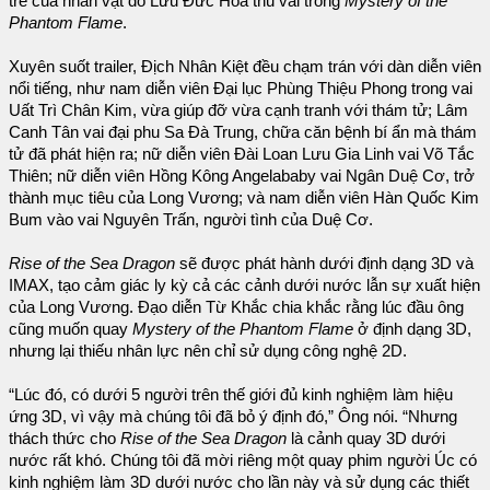
trẻ của nhân vật do Lưu Đức Hoa thủ vai trong
Mystery of the
Phantom Flame
.
Xuyên suốt trailer, Địch Nhân Kiệt đều chạm trán với dàn diễn viên
nổi tiếng, như nam diễn viên Đại lục Phùng Thiệu Phong trong vai
Uất Trì Chân Kim, vừa giúp đỡ vừa cạnh tranh với thám tử; Lâm
Canh Tân vai đại phu Sa Đà Trung, chữa căn bệnh bí ẩn mà thám
tử đã phát hiện ra; nữ diễn viên Đài Loan Lưu Gia Linh vai Võ Tắc
Thiên; nữ diễn viên Hồng Kông Angelababy vai Ngân Duệ Cơ, trở
thành mục tiêu của Long Vương; và nam diễn viên Hàn Quốc Kim
Bum vào vai Nguyên Trấn, người tình của Duệ Cơ.
Rise of the Sea Dragon
sẽ được phát hành dưới định dạng 3D và
IMAX, tạo cảm giác ly kỳ cả các cảnh dưới nước lẫn sự xuất hiện
của Long Vương. Đạo diễn Từ Khắc chia khắc rằng lúc đầu ông
cũng muốn quay
Mystery of the Phantom Flame
ở định dạng 3D,
nhưng lại thiếu nhân lực nên chỉ sử dụng công nghệ 2D.
“Lúc đó, có dưới 5 người trên thế giới đủ kinh nghiệm làm hiệu
ứng 3D, vì vậy mà chúng tôi đã bỏ ý định đó,” Ông nói. “Nhưng
thách thức cho
Rise of the Sea Dragon
là cảnh quay 3D dưới
nước rất khó. Chúng tôi đã mời riêng một quay phim người Úc có
kinh nghiệm làm 3D dưới nước cho lần này và sử dụng các thiết