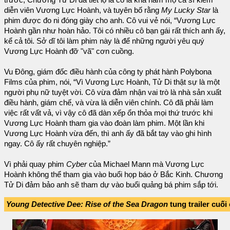
diễn viên Vương Lực Hoành, và tuyên bố rằng
My Lucky Star
là
phim được đo ni đóng giày cho anh. Cô vui vẻ nói, “Vương Lực
Hoành gần như hoàn hảo. Tôi có nhiều cô bạn gái rất thích anh ấy,
kể cả tôi. Sở dĩ tôi làm phim này là để những người yêu quý
Vương Lực Hoành đỡ "vã" cơn cuồng.
Vu Đông, giám đốc điều hành của công ty phát hành Polybona
Films của phim, nói, “Vì Vương Lực Hoành, Tử Di thật sự là một
người phụ nữ tuyệt vời. Cô vừa đảm nhận vai trò là nhà sản xuất
điều hành, giám chế, và vừa là diễn viên chính. Cô đã phải làm
việc rất vất vả, vì vậy cô đã dàn xếp ổn thỏa mọi thứ trước khi
Vương Lực Hoành tham gia vào đoàn làm phim. Một lần khi
Vương Lực Hoành vừa đến, thì anh ấy đã bắt tay vào ghi hình
ngay. Cô ấy rất chuyên nghiệp.”
Vì phải quay phim
Cyber
của Michael Mann mà Vương Lực
Hoành không thể tham gia vào buổi họp báo ở Bắc Kinh. Chương
Tử Di đảm bảo anh sẽ tham dự vào buổi quảng bá phim sắp tới.
Young Detective Dee: Rise of the Sea Dragon
tung trailer cuối