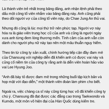
Là thành viên trẻ nhất trong băng đảng, anh nhận lệnh phải theo
dấu một công tố viên nhắm vào băng đảng này. Anh cũng phải
theo dõi người vợ của công tố viên này, do Chae Jung An thủ vai.
Nhưng đó cũng là lúc mọi thứ trở nên phức tạp. Người vợ này
hóa ra là giáo viên trung học cũ của anh và cũng là người ngày
xưa anh từng đem lòng thương mến. Tình cảm của anh vẫn còn
dành cho người phụ nữ này tạo nên một mâu thuẫn nguy hiểm.
Theo tin từ công ty sản xuất, chính hướng tiếp cận đầy đam mê
của Chansung với nghiệp diễn đã khiến anh có được vai này và
củng cố niềm tin của công ty rằng anh là diễn viên hoàn hảo vào
vai Lee Hyung Joo.
“Anh đã bày tỏ được đam mê trong những buổi tập kịch bản và
họp mặt với đạo diễn,” một thành viên đoàn làm phim cho biết.
Ngoài ra, việc chàng ca sĩ này cũng từng học võ đã khiến công ty
chú ý. Chansung đã đạt được các đẳng cao trong Taekwondo và
Kumdo, một môn võ hiện đại của Hàn Quốc dùng kiếm tre.