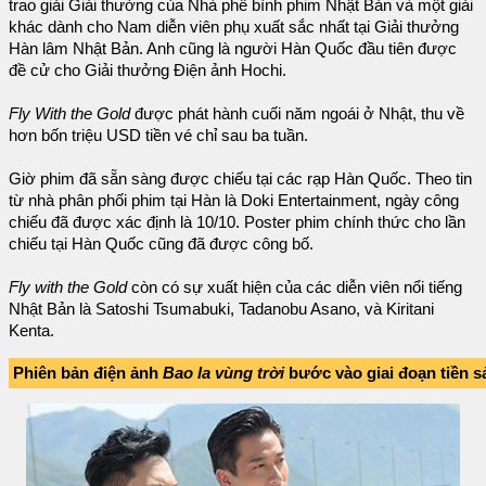
trao giải Giải thưởng của Nhà phê bình phim Nhật Bản và một giải
khác dành cho Nam diễn viên phụ xuất sắc nhất tại Giải thưởng
Hàn lâm Nhật Bản. Anh cũng là người Hàn Quốc đầu tiên được
đề cử cho Giải thưởng Điện ảnh Hochi.
Fly With the Gold
được phát hành cuối năm ngoái ở Nhật, thu về
hơn bốn triệu USD tiền vé chỉ sau ba tuần.
Giờ phim đã sẵn sàng được chiếu tại các rạp Hàn Quốc. Theo tin
từ nhà phân phối phim tại Hàn là Doki Entertainment, ngày công
chiếu đã được xác định là 10/10. Poster phim chính thức cho lần
chiếu tại Hàn Quốc cũng đã được công bố.
Fly with the Gold
còn có sự xuất hiện của các diễn viên nổi tiếng
Nhật Bản là Satoshi Tsumabuki, Tadanobu Asano, và Kiritani
Kenta.
Phiên bản điện ảnh
Bao la vùng trời
bước vào giai đoạn tiền s