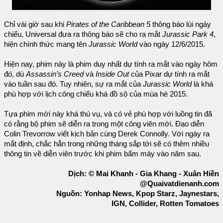
Chỉ vài giờ sau khi
Pirates of the Caribbean 5
thông báo lùi ngày
chiếu, Universal đưa ra thông báo sẽ cho ra mắt
Jurassic Park 4
,
hiện chính thức mang tên
Jurassic World
vào ngày 12/6/2015.
Hiện nay, phim này là phim duy nhất dự tính ra mắt vào ngày hôm
đó, dù
Assassin’s Creed
và
Inside Out
của Pixar dự tính ra mắt
vào tuần sau đó. Tuy nhiên, sự ra mắt của
Jurassic World
là khá
phù hợp với lịch công chiếu khá đồ sộ của mùa hè 2015.
Tựa phim mới này khá thú vụ, và có vẻ phù hợp với luồng tin đã
có rằng bộ phim sẽ diễn ra trong một công viên mới. Đạo diễn
Colin Trevorrow viết kịch bản cùng Derek Connolly. Với ngày ra
mắt định, chắc hẳn trong những tháng sắp tới sẽ có thêm nhiều
thông tin về diễn viên trước khi phim bấm máy vào năm sau.
Dịch: © Mai Khanh - Gia Khang - Xuân Hiền
@Quaivatdienanh.com
Nguồn: Yonhap News, Kpop Starz, Jaynestars,
IGN, Collider, Rotten Tomatoes