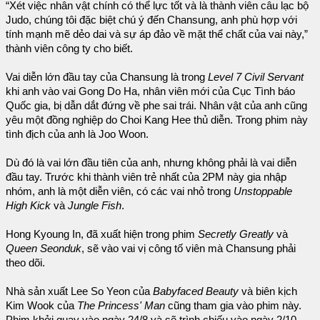
“Xét việc nhân vật chính có thể lực tốt và là thành viên câu lạc bộ
Judo, chúng tôi đặc biệt chú ý đến Chansung, anh phù hợp với
tính mạnh mẽ dẻo dai và sự áp đảo về mặt thể chất của vai này,”
thành viên công ty cho biết.
Vai diễn lớn đầu tay của Chansung là trong
Level 7 Civil Servant
khi anh vào vai Gong Do Ha, nhân viên mới của Cục Tình báo
Quốc gia, bị dẫn dắt đứng về phe sai trái. Nhân vật của anh cũng
yêu một đồng nghiệp do Choi Kang Hee thủ diễn. Trong phim này
tình địch của anh là Joo Woon.
Dù đó là vai lớn đầu tiên của anh, nhưng không phải là vai diễn
đầu tay. Trước khi thành viên trẻ nhất của 2PM này gia nhập
nhóm, anh là một diễn viên, có các vai nhỏ trong
Unstoppable
High Kick
và
Jungle Fish
.
Hong Kyoung In, đã xuất hiện trong phim
Secretly Greatly
và
Queen Seonduk
, sẽ vào vai vị công tố viên mà Chansung phải
theo dõi.
Nhà sản xuất Lee So Yeon của
Babyfaced Beauty
và biên kịch
Kim Wook của
The Princess' Man
cũng tham gia vào phim này.