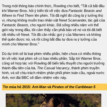
Trong một thông báo chính thức, Rowling cho biết, “Tất cả bắt đầu
khi Warner Bros. hỏi ý kiến tôi về việc đưa
Fantastic Beasts and
Where to Find Them
lên phim. Tôi đã nghĩ đó cũng là ý tưởng thú
vị, nhưng không muốn trao nhân vật Newt Scamander, tác giả của
Fantastic Beasts,
cho người khác. Đã sống nhiều năm với thế
giới này trong đầu, tôi cảm thấy cần phải bảo vệ nó và tôi đã biết
rất nhiều về Newt. Tôi đã cân nhắc gợi ý của Warners và không
thể quên được nó, và rồi cũng bắt đầu tự đưa ra ý tưởng của
mình cho Warner Bros.”
Dù dự tính sẽ là loạt phim nhiều phần, hiện chưa có nhiều thông
tin về việc loạt phim sẽ có bao nhiêu phần. Sắp tới Warner Bros.
cũng sẽ hợp tác với Rowling để biến tiểu thuyết cho người trưởng
thành đầu tiên của bà,
The Casual Vacancy
, thành phim truyền
hình, và sẽ chịu trách nhiệm phân phối phim toàn cầu, ngoài nước
Anh, nơi đài BBC sẽ đảm nhiệm việc này.
Tin mùa hè 2015:
Ant-Man
và
Pirates of the Caribbean 5