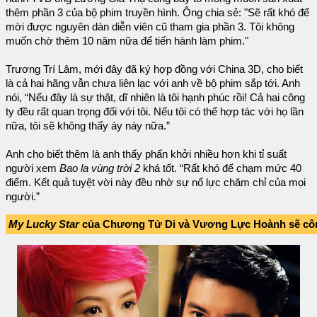
thêm phần 3 của bộ phim truyền hình. Ông chia sẻ: "Sẽ rất khó để
mời được nguyên dàn diễn viên cũ tham gia phần 3. Tôi không
muốn chờ thêm 10 năm nữa để tiến hành làm phim."
Trương Trí Lâm, mới đây đã ký hợp đồng với China 3D, cho biết
là cả hai hãng vẫn chưa liên lạc với anh về bộ phim sắp tới. Anh
nói, “Nếu đây là sự thật, dĩ nhiên là tôi hạnh phúc rồi! Cả hai công
ty đều rất quan trọng đối với tôi. Nếu tôi có thể hợp tác với họ lần
nữa, tôi sẽ không thấy áy náy nữa.”
Anh cho biết thêm là anh thấy phấn khởi nhiều hơn khi tỉ suất
người xem
Bao la vùng trời 2
khá tốt. “Rất khó để chạm mức 40
điểm. Kết quả tuyệt vời này đều nhờ sự nổ lực chăm chỉ của mọi
người.”
My Lucky Star
của Chương Tử Di và Vương Lực Hoành sẽ công