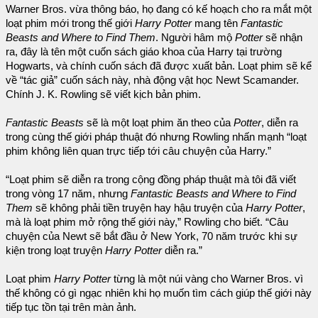
Warner Bros. vừa thông báo, họ đang có kế hoạch cho ra mắt một
loạt phim mới trong thế giới
Harry Potter
mang tên
Fantastic
Beasts and Where to Find Them
. Người hâm mộ
Potter
sẽ nhận
ra, đây là tên một cuốn sách giáo khoa của Harry tại trường
Hogwarts, và chính cuốn sách đã được xuất bản. Loạt phim sẽ kể
về “tác giả” cuốn sách này, nhà động vật học Newt Scamander.
Chính J. K. Rowling sẽ viết kịch bản phim.
Fantastic Beasts
sẽ là một loạt phim ăn theo của
Potter
, diễn ra
trong cùng thế giới pháp thuật đó nhưng Rowling nhấn mạnh “loạt
phim không liên quan trực tiếp tới câu chuyện của Harry.”
“Loạt phim sẽ diễn ra trong cộng đồng pháp thuật mà tôi đã viết
trong vòng 17 năm, nhưng
Fantastic Beasts and Where to Find
Them
sẽ không phải tiền truyện hay hậu truyện của
Harry Potter
,
mà là loạt phim mở rộng thế giới này,” Rowling cho biết. “Câu
chuyện của Newt sẽ bắt đầu ở New York, 70 năm trước khi sự
kiện trong loạt truyện
Harry Potter
diễn ra.”
Loạt phim
Harry Potter
từng là một núi vàng cho Warner Bros. vì
thế không có gì ngạc nhiên khi họ muốn tìm cách giúp thế giới này
tiếp tục tồn tại trên màn ảnh.