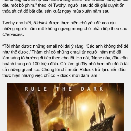
đầu một bộ phim,” theo lời Twohy, người sau đó đã giải quyết ổn
thỏa tất cả để bắt đầu sản xuất ngay mùa xuân năm sau.
Twohy cho biết,
Riddick
được thực hiện chủ yếu để xoa dịu
những người hâm mộ không ngừng mong chờ phần tiếp theo sau
Chronicles
.
“Tôi nhận được những email nói đại ý rằng, ‘Các anh không thể để
như thế được.’ Thậm chí có những email từ người hâm mộ đã
làm sáng tỏ hướng đi tiếp theo cho tôi. Họ nói, ‘Nghe này, đâu cần
hoành tráng cỡ 100 triệu đôla. Cứ làm gì đấy nhỏ hơn nếu đó là tất
cả những gì anh có. Chúng tôi chỉ muốn Riddick trở lại chiến đấu,
thực hiện những việc chỉ có Riddick mới dám làm.’