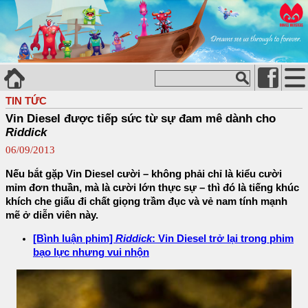
TIN TỨC
Vin Diesel được tiếp sức từ sự đam mê dành cho
Riddick
06/09/2013
Nếu bắt gặp Vin Diesel cười – không phải chỉ là kiểu cười
mỉm đơn thuần, mà là cười lớn thực sự – thì đó là tiếng khúc
khích che giấu đi chất giọng trầm đục và vẻ nam tính mạnh
mẽ ở diễn viên này.
[Bình luận phim]
Riddick
: Vin Diesel trở lại trong phim
bạo lực nhưng vui nhộn