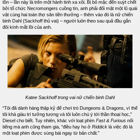
tồn – lần này là trên một hành tinh xa xôi. Bị bỏ mặc đến suýt chết
bởi tổ chức Necromongers cuồng tín, anh phải đối mặt một lũ quái
vật cùng hai toán thợ săn tiền thưởng – thêm vào đó là nữ chiến
binh Dahl (Sackhoff thủ vai) – người luôn theo sau quả đầu gắn
đôi kính mắt lồi của anh.
Katee Sackhoff trong vai nữ chiến binh Dahl
“Tôi đã dành hàng thập kỷ để chơi trò Dungeons & Dragons, vì thế
tôi khá giàu trí tưởng tượng và tôi luôn chú ý tới thần thoại học,”
Diesel cho biết. Tuy nhiên, khác với loạt phim
Fast & Furious
nổi
tiếng mà anh cũng tham gia, “điều hay ho ở
Riddick
là việc đó là
một loạt phim được sùng bái ngay từ bản chất.”