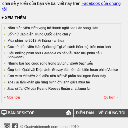
chia sẻ ý kiến của bạn về bài viết này trên
Facebook của chúng
tôi
+ XEM THÊM
Năm diễn viên triển vọng trở thành ngôi sao Làn sóng Hàn
Bốn nữ đạo diễn Trung Quốc đáng chú ý
Mùa phim hè 2013: Ai thắng - ai thua
Các nữ diễn viên Hàn Quốc nghĩ gì về cảnh thân mật trên màn ảnh
Liệu những phim như
Paranoia
có bắt đầu trào lưu phim hậu
Snowden?
Những bài học cuộc sống trong
Sư phụ, minh bạch liễu
Ống kính Quái vật Điện ảnh:
Gravity
đã mở màn Liên hoan phim Venice
Cơn mưa thịt viên 2
: 9 điều nên biết về phần hai 'ngon lành' này
The Flu
làm khán giả rùng mình ớn lạnh giữa mùa hè
Man of Tai Chi
của Keanu Reeves thuần chất kung fu
« Mới hơn
Cũ hơn »
BẢN DESKTOP
DIỄN ĐÀN
VỀ CHÚNG TÔI
© Quaivatdienanh.com, since 2010