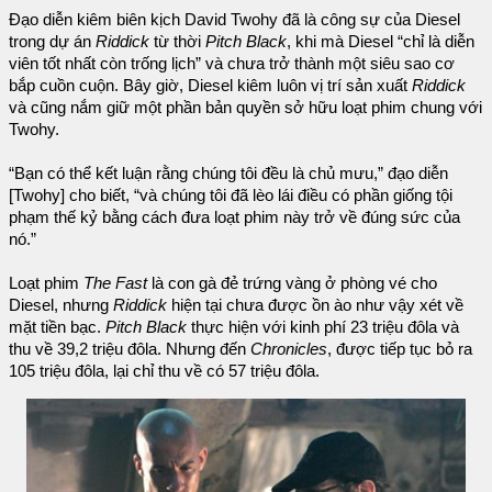
Đạo diễn kiêm biên kịch David Twohy đã là công sự của Diesel
trong dự án
Riddick
từ thời
Pitch Black
, khi mà Diesel “chỉ là diễn
viên tốt nhất còn trống lịch” và chưa trở thành một siêu sao cơ
bắp cuồn cuộn. Bây giờ, Diesel kiêm luôn vị trí sản xuất
Riddick
và cũng nắm giữ một phần bản quyền sở hữu loạt phim chung với
Twohy.
“Bạn có thể kết luận rằng chúng tôi đều là chủ mưu,” đạo diễn
[Twohy] cho biết, “và chúng tôi đã lèo lái điều có phần giống tội
phạm thế kỷ bằng cách đưa loạt phim này trở về đúng sức của
nó.”
Loạt phim
The Fast
là con gà đẻ trứng vàng ở phòng vé cho
Diesel, nhưng
Riddick
hiện tại chưa được ồn ào như vậy xét về
mặt tiền bạc.
Pitch Black
thực hiện với kinh phí 23 triệu đôla và
thu về 39,2 triệu đôla. Nhưng đến
Chronicles
, được tiếp tục bỏ ra
105 triệu đôla, lại chỉ thu về có 57 triệu đôla.