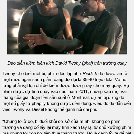
Đạo diễn kiêm biên kịch David Twohy (phải) trên trường quay
Twohy cho biết một bộ phim độc lập như
Riddick
đã được làm ở
một mức ngân sách giảm đáng dữ dội là 35-40 triệu đôla. Và họ
từng phải vật lộn chỉ để kiếm được đường ray cho máy quay: Bộ
phim được dự tính quay vào cuối năm 2011, nhưng sau một vài
tháng của giai đoạn tiền sản xuất ở Montreal, dự án bị dừng do
một số giấy tờ pháp lý không được điền đúng. Điều đó đã dẫn đến
việc Twohy và Diesel không thể gánh nổi chi phí.
“Chúng tôi ở đó, bị đuổi khỏi cơ sở của mình, không có phim
trường và đang cố lấy lại máy tính xách tay lại từ chủ xưởng phim
mà chúng tôi còn nợ tiền thuê tháng trước. Đó là cách tồi tệ để bắt