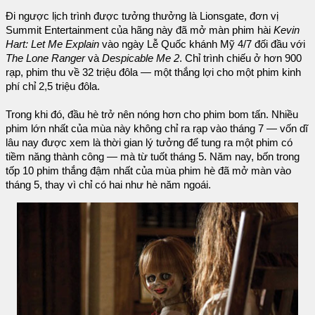
Đi ngược lịch trình được tưởng thưởng là Lionsgate, đơn vị
Summit Entertainment của hãng này đã mở màn phim hài
Kevin
Hart: Let Me Explain
vào ngày Lễ Quốc khánh Mỹ 4/7 đối đầu với
The Lone Ranger
và
Despicable Me 2
. Chỉ trình chiếu ở hơn 900
rạp, phim thu về 32 triệu đôla — một thắng lợi cho một phim kinh
phí chỉ 2,5 triệu đôla.
Trong khi đó, đầu hè trở nên nóng hơn cho phim bom tấn. Nhiều
phim lớn nhất của mùa này không chỉ ra rạp vào tháng 7 — vốn dĩ
lâu nay được xem là thời gian lý tưởng để tung ra một phim có
tiềm năng thành công — mà từ tuốt tháng 5. Năm nay, bốn trong
tốp 10 phim thắng đậm nhất của mùa phim hè đã mở màn vào
tháng 5, thay vì chỉ có hai như hè năm ngoái.