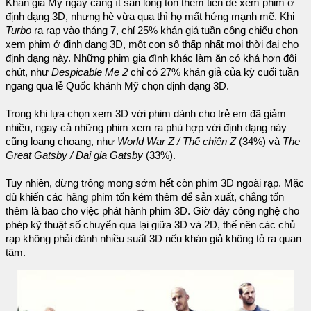
Khán giả Mỹ ngày càng ít sẵn lòng tốn thêm tiền để xem phim ở
định dạng 3D, nhưng hè vừa qua thì họ mất hứng mạnh mẽ. Khi
Turbo
ra rạp vào tháng 7, chỉ 25% khán giả tuần công chiếu chọn
xem phim ở định dạng 3D, một con số thấp nhất mọi thời đại cho
định dạng này. Những phim gia đình khác làm ăn có khá hơn đôi
chút, như
Despicable Me 2
chỉ có 27% khán giả của kỳ cuối tuần
ngang qua lễ Quốc khánh Mỹ chọn định dạng 3D.
Trong khi lựa chọn xem 3D với phim dành cho trẻ em đã giảm
nhiều, ngay cả những phim xem ra phù hợp với định dạng này
cũng loạng choạng, như
World War Z / Thế chiến Z
(34%) và
The
Great Gatsby / Đại gia Gatsby
(33%).
Tuy nhiên, đừng trông mong sớm hết còn phim 3D ngoài rạp. Mặc
dù khiến các hãng phim tốn kém thêm để sản xuất, chẳng tốn
thêm là bao cho việc phát hành phim 3D. Giờ đây công nghệ cho
phép kỹ thuật số chuyển qua lại giữa 3D và 2D, thế nên các chủ
rạp không phải dành nhiều suất 3D nếu khán giả không tỏ ra quan
tâm.