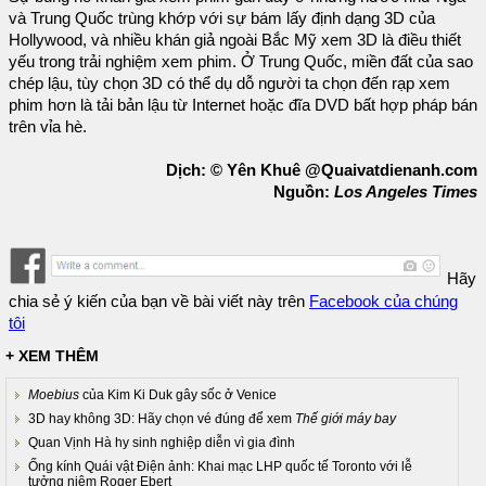
và Trung Quốc trùng khớp với sự bám lấy định dạng 3D của
Hollywood, và nhiều khán giả ngoài Bắc Mỹ xem 3D là điều thiết
yếu trong trải nghiệm xem phim. Ở Trung Quốc, miền đất của sao
chép lậu, tùy chọn 3D có thể dụ dỗ người ta chọn đến rạp xem
phim hơn là tải bản lậu từ Internet hoặc đĩa DVD bất hợp pháp bán
trên vỉa hè.
Dịch: © Yên Khuê @Quaivatdienanh.com
Nguồn:
Los Angeles Times
Hãy
chia sẻ ý kiến của bạn về bài viết này trên
Facebook của chúng
tôi
+ XEM THÊM
Moebius
của Kim Ki Duk gây sốc ở Venice
3D hay không 3D: Hãy chọn vé đúng để xem
Thế giới máy bay
Quan Vịnh Hà hy sinh nghiệp diễn vì gia đình
Ống kính Quái vật Điện ảnh: Khai mạc LHP quốc tế Toronto với lễ
tưởng niệm Roger Ebert