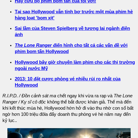
Hãy cứu bộ phim bom tấn của tôi với!
Tại sao Hollywood vẫn tỉnh bơ trước một mùa phim hè
hàng loạt 'bom xịt'
Sai lầm của Steven Spielberg về tương lai ngành điện
ảnh
The Lone Ranger
điển hình cho tất cả các vấn đề với
phim bom tấn Hollywood
Hollywood bây giờ chuyên làm phim cho các thị trường
ngoài nước Mỹ
2013: 10 đặt cược phòng vé nhiều rủi ro nhất của
Hollywood
R.I.P.D. / Đồn cảnh sát ma
chết ngay khi vừa ra rạp và
The Lone
Ranger / Kỵ sĩ cô độc
không thể bắt được khán giả. Thế mà đến
khi kết thúc mùa hè, Hollywood hớn hở đi vào thu nhờ con số bất
ngờ hơn 100 triệu đôla đẩy doanh thu phòng vé hè năm nay đến
kỷ lục..