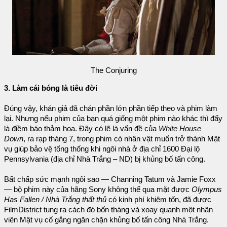
The Conjuring
3. Làm cái bóng là tiêu đời
Đúng vậy, khán giả đã chán phần lớn phần tiếp theo và phim làm
lại. Nhưng nếu phim của bạn quá giống một phim nào khác thì đấy
là điềm báo thảm họa. Đây có lẽ là vấn đề của
White House
Down
, ra rạp tháng 7, trong phim có nhân vật muốn trở thành Mật
vụ giúp bảo vệ tổng thống khi ngôi nhà ở địa chỉ 1600 Đại lộ
Pennsylvania (địa chỉ Nhà Trắng – ND) bị khủng bố tấn công.
Bất chấp sức mạnh ngôi sao — Channing Tatum và Jamie Foxx
— bộ phim này của hãng Sony không thể qua mặt được
Olympus
Has Fallen / Nhà Trắng thất thủ
có kinh phí khiêm tốn, đã được
FilmDistrict tung ra cách đó bốn tháng và xoay quanh một nhân
viên Mật vụ cố gắng ngăn chặn khủng bố tấn công Nhà Trắng.