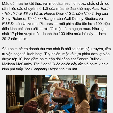
Mặc dù mùa hè kết thúc với một dấu hiệu tích cực, chắc chắn có
rất nhiều câu chuyện nổi bật của mùa hè đau khổ này:
After Earth
/ Trở về Trái đất
và
White House Down / Giải cứu Nhà Trắng
của
Sony Pictures;
The Lone Ranger
của Walt Disney Studios; và
R.I.P.D.
của Universal Pictures — mỗi phim đều tốn hơn 100 triệu
đôla kinh phí sản xuất — rớt đài một cách ngoạn mục. Nhưng ít
nhất 17 phim vượt mốc doanh thu 100 triệu mùa hè này — hơn
2012 năm phim.
Sáu phim hè có doanh thu cao nhất là những phim hậu truyện, tiền
truyện hoặc tái kích hoạt. Tuy nhiên, một vài tựa phim đơn lọt vào
được tốp 10, bao gồm phim cặp đôi cảnh sát Sandra Bullock-
Melissa McCarthy
The Heat / Cuộc chiến nảy lửa
và phim kinh dị
kinh phí thấp
The Conjuring / Ngôi nhà ma ám
.