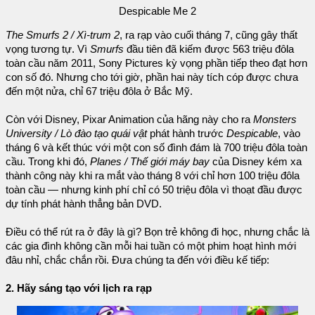
Despicable Me 2
The Smurfs 2 / Xì-trum 2
, ra rạp vào cuối tháng 7, cũng gây thất
vọng tương tự. Vì
Smurfs
đầu tiên đã kiếm được 563 triệu đôla
toàn cầu năm 2011, Sony Pictures kỳ vọng phần tiếp theo đạt hơn
con số đó. Nhưng cho tới giờ, phần hai này tích cóp được chưa
đến một nửa, chỉ 67 triệu đôla ở Bắc Mỹ.
Còn với Disney, Pixar Animation của hãng này cho ra
Monsters
University / Lò đào tạo quái vật
phát hành trước
Despicable
, vào
tháng 6 và kết thúc với một con số đình đám là 700 triệu đôla toàn
cầu. Trong khi đó,
Planes / Thế giới máy bay
của Disney kém xa
thành công này khi ra mắt vào tháng 8 với chỉ hơn 100 triệu đôla
toàn cầu — nhưng kinh phí chỉ có 50 triệu đôla vì thoạt đầu được
dự tính phát hành thẳng bản DVD.
Điều có thể rút ra ở đây là gì? Bọn trẻ không đi học, nhưng chắc là
các gia đình không cần mỗi hai tuần có một phim hoạt hình mới
đâu nhỉ, chắc chắn rồi. Đưa chúng ta đến với điều kế tiếp:
2. Hãy sáng tạo với lịch ra rạp