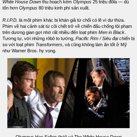
White House Down
thu hoạch kém
Olympus
25 triệu đôla — dù
tốn hơn
Olympus
80 triệu kinh phí sản xuất.
R.I.P.D.
là một phim khác bị khán giả từ chối có lẽ vì dư thừa.
Phim về hai cảnh sát từ cõi chết trở về chiến đấu chống tội phạm
trên dương gian gợi nhớ rất nhiều đến loạt phim
Men in Black
.
Tương tự, với những rôbô to tướng,
Pacific Rim / Siêu đại chiến
bị
so với loạt phim
Transformers
, và cũng không làm ăn tốt ở Mỹ
như Warner Bros. hy vọng.