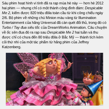
Sáu phim hoạt hình vi tính đã ra rạp mùa hè này — hơn hè 2012
hai phim — nhưng chỉ có một thành công đình đám:
Despicable
Me 2
, kiếm được 820 triệu đôla toàn cầu từ khi công chiếu ngày
2/6. Bộ phim về những chú Minion màu vàng từ Illumination
Entertainment của hãng Universal đã càn quét đối thủ, trong đó có
Turbo / Tay đua siêu tốc
của DreamWorks Animation. Câu chuyện
về ốc sên đua đó ra rạp sau
Despicable Me 2
hai tuần và thu
được chỉ có chưa đến 80 triệu đôla ở Bắc Mỹ — thành tích kém
cỏi thứ nhì của một tác phẩm từ hãng phim của Jeffrey
Katzenberg.