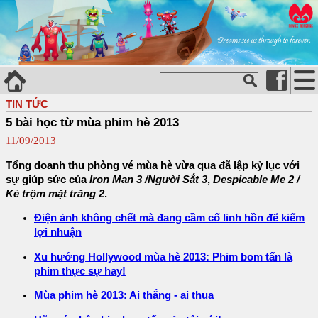
TIN TỨC
5 bài học từ mùa phim hè 2013
11/09/2013
Tổng doanh thu phòng vé mùa hè vừa qua đã lập kỷ lục với
sự giúp sức của
Iron Man 3 /Người Sắt 3
,
Despicable Me 2 /
Kẻ trộm mặt trăng 2
.
Điện ảnh không chết mà đang cầm cố linh hồn để kiếm
lợi nhuận
Xu hướng Hollywood mùa hè 2013: Phim bom tấn là
phim thực sự hay!
Mùa phim hè 2013: Ai thắng - ai thua