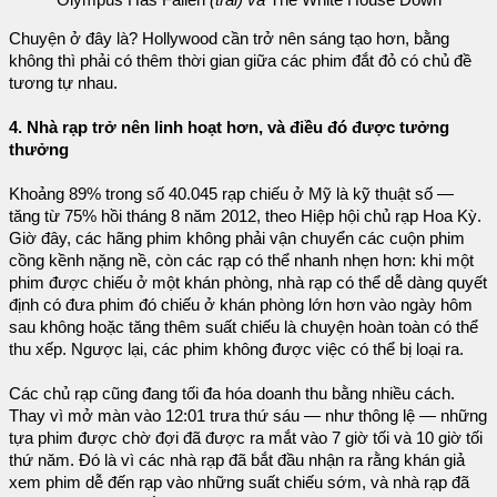
Olympus Has Fallen
(trái) và
The White House Down
Chuyện ở đây là? Hollywood cần trở nên sáng tạo hơn, bằng
không thì phải có thêm thời gian giữa các phim đắt đỏ có chủ đề
tương tự nhau.
4. Nhà rạp trở nên linh hoạt hơn, và điều đó được tưởng
thưởng
Khoảng 89% trong số 40.045 rạp chiếu ở Mỹ là kỹ thuật số —
tăng từ 75% hồi tháng 8 năm 2012, theo Hiệp hội chủ rạp Hoa Kỳ.
Giờ đây, các hãng phim không phải vận chuyển các cuộn phim
cồng kềnh nặng nề, còn các rạp có thể nhanh nhẹn hơn: khi một
phim được chiếu ở một khán phòng, nhà rạp có thể dễ dàng quyết
định có đưa phim đó chiếu ở khán phòng lớn hơn vào ngày hôm
sau không hoặc tăng thêm suất chiếu là chuyện hoàn toàn có thể
thu xếp. Ngược lại, các phim không được việc có thể bị loại ra.
Các chủ rạp cũng đang tối đa hóa doanh thu bằng nhiều cách.
Thay vì mở màn vào 12:01 trưa thứ sáu — như thông lệ — những
tựa phim được chờ đợi đã được ra mắt vào 7 giờ tối và 10 giờ tối
thứ năm. Đó là vì các nhà rạp đã bắt đầu nhận ra rằng khán giả
xem phim dễ đến rạp vào những suất chiếu sớm, và nhà rạp đã