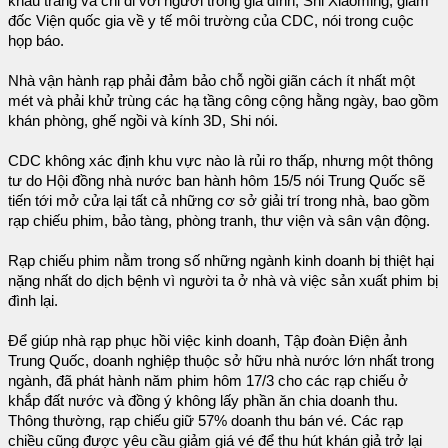
khẩu trang và chỉ đi với người trong gia đình, Shi Xiaoming, giám
đốc Viện quốc gia về y tế môi trường của CDC, nói trong cuộc
họp báo.
Nhà vận hành rạp phải đảm bảo chỗ ngồi giãn cách ít nhất một
mét và phải khử trùng các hạ tầng công cộng hằng ngày, bao gồm
khán phòng, ghế ngồi và kính 3D, Shi nói.
CDC không xác định khu vực nào là rủi ro thấp, nhưng một thông
tư do Hội đồng nhà nước ban hành hôm 15/5 nói Trung Quốc sẽ
tiến tới mở cửa lại tất cả những cơ sở giải trí trong nhà, bao gồm
rạp chiếu phim, bảo tàng, phòng tranh, thư viện và sân vận động.
Rạp chiếu phim nằm trong số những ngành kinh doanh bị thiệt hại
nặng nhất do dịch bệnh vì người ta ở nhà và việc sản xuất phim bị
đình lại.
Để giúp nhà rạp phục hồi việc kinh doanh, Tập đoàn Điện ảnh
Trung Quốc, doanh nghiệp thuộc sở hữu nhà nước lớn nhất trong
ngành, đã phát hành năm phim hôm 17/3 cho các rạp chiếu ở
khắp đất nước và đồng ý không lấy phần ăn chia doanh thu.
Thông thường, rạp chiếu giữ 57% doanh thu bán vé. Các rạp
chiều cũng được yêu cầu giảm giá vé để thu hút khán giả trở lại