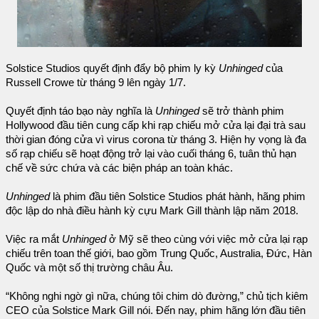
Solstice Studios quyết định đẩy bộ phim ly kỳ
Unhinged
của
Russell Crowe từ tháng 9 lên ngày 1/7.
Quyết định táo bạo này nghĩa là
Unhinged
sẽ trở thành phim
Hollywood đầu tiên cung cấp khi rạp chiếu mở cửa lại đại trà sau
thời gian đóng cửa vì virus corona từ tháng 3. Hiện hy vọng là đa
số rạp chiếu sẽ hoạt động trở lại vào cuối tháng 6, tuân thủ hạn
chế về sức chứa và các biện pháp an toàn khác.
Unhinged
là phim đầu tiên Solstice Studios phát hành, hãng phim
độc lập do nhà điều hành kỳ cựu Mark Gill thành lập năm 2018.
Việc ra mắt
Unhinged
ở Mỹ sẽ theo cùng với việc mở cửa lại rạp
chiếu trên toan thế giới, bao gồm Trung Quốc, Australia, Đức, Hàn
Quốc và một số thị trường châu Âu.
“Không nghi ngờ gì nữa, chúng tôi chim dò đường,” chủ tịch kiêm
CEO của Solstice Mark Gill nói. Đến nay, phim hãng lớn đầu tiên