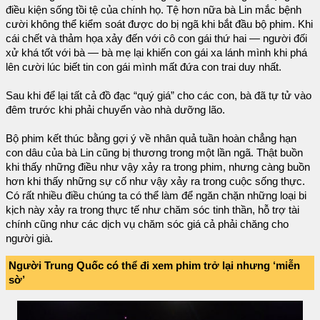
điều kiện sống tồi tệ của chính họ. Tệ hơn nữa bà Lin mắc bệnh
cười không thể kiểm soát được do bị ngã khi bắt đầu bộ phim. Khi
cái chết và thảm họa xảy đến với cô con gái thứ hai — người đối
xử khá tốt với bà — bà mẹ lại khiến con gái xa lánh mình khi phá
lên cười lúc biết tin con gái mình mất đứa con trai duy nhất.
Sau khi để lại tất cả đồ đạc “quý giá” cho các con, bà đã tự tử vào
đêm trước khi phải chuyển vào nhà dưỡng lão.
Bộ phim kết thúc bằng gợi ý về nhân quả tuần hoàn chẳng hạn
con dâu của bà Lin cũng bị thương trong một lần ngã. Thật buồn
khi thấy những điều như vậy xảy ra trong phim, nhưng càng buồn
hơn khi thấy những sự cố như vậy xảy ra trong cuộc sống thực.
Có rất nhiều điều chúng ta có thể làm để ngăn chặn những loại bi
kịch này xảy ra trong thực tế như chăm sóc tinh thần, hỗ trợ tài
chính cũng như các dịch vụ chăm sóc giá cả phải chăng cho
người già.
Người Trung Quốc có thể đi xem phim trở lại nhưng ‘miễn
sờ’