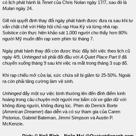
có lịch phát hành là
Tenet
của Chris Nolan ngày 17/7, sau đó là
Mulan
ngày 24.
Gill nói quyết định thay đổi ngày phát hành được đưa ra sau khi tư
vấn chặt chẽ với Hiệp hội chủ rạp Hoa Kỳ và từng nhà rạp.
Solstice còn thực hiện khảo sát 1.000 người cho thấy hơn 80%
người Mỹ muốn đến rạp xem phim từ tháng 7.
Ngày phát hành thay đổi còn được thúc đẩy bởi việc theo lịch cũ
ngày 4/9,
Unhinged
sẽ phải đối đầu với
A Quiet Place Part II
đã
chuyển xuống tháng 9 sau khi việc ra mắt trong tháng 3 sụp đổ.
Khi rạp chiếu mở cửa lại, sức chứa sẽ bị giảm từ 25-50%. Ngoài
ra còn phải tăng cường làm vệ sinh.
Unhinged
đẩy một sự việc bình thường lên đến đỉnh điểm kinh
hoàng trong câu chuyện một người mẹ bấm còi xe giận dữ với
không đúng người, không đúng lúc. Phim do Derrick Borte
(
American Dreamer
) đạo diễn và có sự tham gia của Caren
Pistorius, Gabriel Bateman, Jimmi Simpson và Austin P.
McKenzie.
Dịch: © Ngô Bình – Ngân Mai @Quaivatdienanh.com