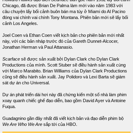
Chicago, đã được Brian De Palma làm mới vào năm 1983 với
câu chuyện lấy bối cảnh buôn bán ma túy ở Miami do Al Pacino
đóng vai chính vai chính Tony Montana. Phiên bản mới sẽ lấy bối
cảnh Los Angeles.
Joel Coen và Ethan Coen viết kịch bản cho phiên bản mới nhất
này, với các bản nháp trước đó của Gareth Dunnet-Alcocer,
Jonathan Herman và Paul Attanasio.
Scarface
sẽ được sản xuất bởi Dylan Clark cho Dylan Clark
Productions của mình. Scott Stuber sẽ điều hành sản xuất cùng
với Marco Marabito. Brian Williams của Dylan Clark Productions
cũng sẽ điều hành sản xuất. Jay Polidoro và Lexi Barta sẽ giám
sát dự án cho Universal.
Dự án phát triển dài hơi này đã chứng kiến một số nhà làm phim
xoay quanh chiếc ghế đạo diễn, bao gồm David Ayer và Antoine
Fuqua.
Guadagnino gần đây nhất đã viết kịch bản và đạo diễn phim bộ
We Are Who We Are
sắp tới của HBO.