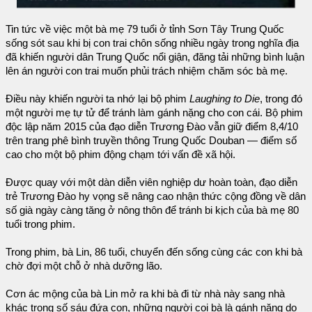
Tin tức về việc một bà mẹ 79 tuổi ở tỉnh Sơn Tây Trung Quốc
sống sót sau khi bị con trai chôn sống nhiều ngày trong nghĩa địa
đã khiến người dân Trung Quốc nổi giận, đăng tải những bình luận
lên án người con trai muốn phủi trách nhiệm chăm sóc bà mẹ.
Điều này khiến người ta nhớ lại bộ phim
Laughing to Die
, trong đó
một người mẹ tự tử để tránh làm gánh nặng cho con cái. Bộ phim
độc lập năm 2015 của đạo diễn Trương Đào vẫn giữ điểm 8,4/10
trên trang phê bình truyền thông Trung Quốc Douban — điểm số
cao cho một bộ phim động chạm tới vấn đề xã hội.
Được quay với một dàn diễn viên nghiệp dư hoàn toàn, đạo diễn
trẻ Trương Đào hy vọng sẽ nâng cao nhận thức cộng đồng về dân
số già ngày càng tăng ở nông thôn để tránh bi kịch của bà mẹ 80
tuổi trong phim.
Trong phim, bà Lin, 86 tuổi, chuyển đến sống cùng các con khi bà
chờ đợi một chỗ ở nhà dưỡng lão.
Cơn ác mộng của bà Lin mở ra khi bà đi từ nhà này sang nhà
khác trong số sáu đứa con, những người coi bà là gánh nặng do