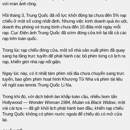
với màn ảnh rộng.
Hồi tháng 3, Trung Quốc đã nỗ lực khởi động lại chưa đến 5% rạp
chiếu ở một số vùng nhất định. Nhưng việc kinh doanh quá èo uột,
doanh thu phòng vé trung bình chưa đến 10 đôla một ngày mỗi
rạp. Cục Điện ảnh Trung Quốc đã sớm đóng cửa trở lại tất cả các
rạp trên toàn quốc.
Trong lúc rạp chiếu đóng cửa, một số nhà sản xuất phim đã quay
sang hạ tầng trực tuyến để phát hành các bộ phim từng có lịch ra
rạp, khiến giới nhà rạp nổi giận.
Ngay lúc này, có ít nhất tám phim nội địa chưa chuyển sang trực
tuyến, bao gồm phim hoạt hình Khương Tử Nha và phim tài liệu
về ngôi sao tennis Trung Quốc Li Na.
Trong khi đó, với dịch bệnh lan khắp toàn cầu, nhiều bom tấn
Hollywood —
Wonder Woman 1984
,
Mulan
và
Black Widow
, một
vài cái tựa — đã gỡ khỏi lịch phát hành ban đầu, khiến rạp chiếu
Trung Quốc không có phim nước ngoài để chiếu dù có mở cửa
lại.