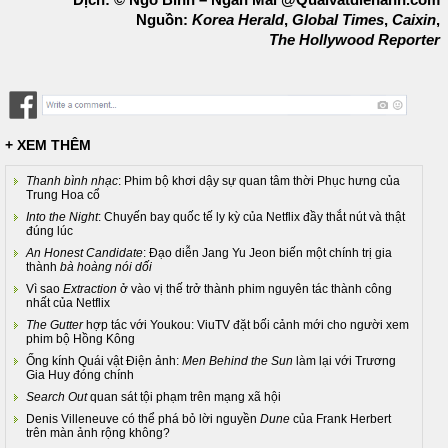
Nguồn:
Korea Herald
,
Global Times
,
Caixin
,
The Hollywood Reporter
+ XEM THÊM
Thanh bình nhạc
: Phim bộ khơi dậy sự quan tâm thời Phục hưng của
Trung Hoa cổ
Into the Night
: Chuyến bay quốc tế ly kỳ của Netflix đầy thắt nút và thật
đúng lúc
An Honest Candidate
: Đạo diễn Jang Yu Jeon biến một chính trị gia
thành
bà hoàng nói dối
Vì sao
Extraction
ở vào vị thế trở thành phim nguyên tác thành công
nhất của Netflix
The Gutter
hợp tác với Youkou: ViuTV đặt bối cảnh mới cho người xem
phim bộ Hồng Kông
Ống kính Quái vật Điện ảnh:
Men Behind the Sun
làm lại với Trương
Gia Huy đóng chính
Search Out
quan sát tội phạm trên mạng xã hội
Denis Villeneuve có thể phá bỏ lời nguyền
Dune
của Frank Herbert
trên màn ảnh rộng không?