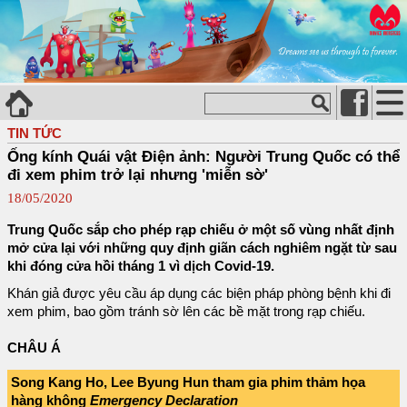
TIN TỨC
Ống kính Quái vật Điện ảnh: Người Trung Quốc có thể
đi xem phim trở lại nhưng 'miễn sờ'
18/05/2020
Trung Quốc sắp cho phép rạp chiếu ở một số vùng nhất định
mở cửa lại với những quy định giãn cách nghiêm ngặt từ sau
khi đóng cửa hồi tháng 1 vì dịch Covid-19.
Khán giả được yêu cầu áp dụng các biện pháp phòng bệnh khi đi
xem phim, bao gồm tránh sờ lên các bề mặt trong rạp chiếu.
CHÂU Á
Song Kang Ho, Lee Byung Hun tham gia phim thảm họa
hàng không
Emergency Declaration