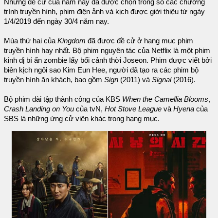
Những đề cử của năm nay đã được chọn trong số các chương
trình truyền hình, phim điện ảnh và kịch được giới thiệu từ ngày
1/4/2019 đến ngày 30/4 năm nay.
Mùa thứ hai của
Kingdom
đã được đề cử ở hạng mục phim
truyền hình hay nhất. Bộ phim nguyên tác của Netflix là một phim
kinh dị bí ẩn zombie lấy bối cảnh thời Joseon. Phim được viết bởi
biên kịch ngôi sao Kim Eun Hee, người đã tạo ra các phim bộ
truyền hình ăn khách, bao gồm
Sign
(2011) và
Signal
(2016).
Bộ phim dài tập thành công của KBS
When the Camellia Blooms
,
Crash Landing on You
của tvN,
Hot Stove League
và
Hyena
của
SBS là những ứng cử viên khác trong hạng mục.