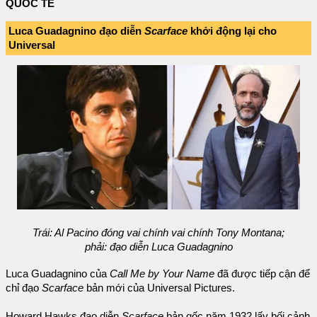
QUỐC TẾ
Luca Guadagnino đạo diễn
Scarface
khởi động lại cho
Universal
Trái: Al Pacino đóng vai chính vai chính Tony Montana;
phải: đạo diễn Luca Guadagnino
Luca Guadagnino của
Call Me by Your Name
đã được tiếp cận để
chỉ đạo
Scarface
bản mới của Universal Pictures.
Howard Hawks đạo diễn
Scarface
bản gốc năm 1932 lấy bối cảnh