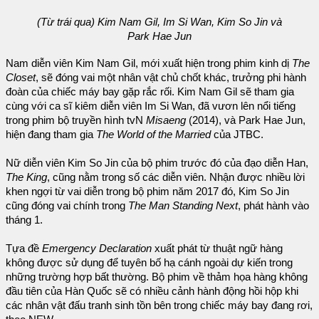
(Từ trái qua) Kim Nam Gil, Im Si Wan, Kim So Jin và
Park Hae Jun
Nam diễn viên Kim Nam Gil, mới xuất hiện trong phim kinh dị
The
Closet
, sẽ đóng vai một nhân vật chủ chốt khác, trưởng phi hành
đoàn của chiếc máy bay gặp rắc rối. Kim Nam Gil sẽ tham gia
cùng với ca sĩ kiêm diễn viên Im Si Wan, đã vươn lên nổi tiếng
trong phim bộ truyền hình tvN
Misaeng
(2014), và Park Hae Jun,
hiện đang tham gia
The World of the Married
của JTBC.
Nữ diễn viên Kim So Jin của bộ phim trước đó của đạo diễn Han,
The King
, cũng nằm trong số các diễn viên. Nhận được nhiều lời
khen ngợi từ vai diễn trong bộ phim năm 2017 đó, Kim So Jin
cũng đóng vai chính trong
The Man Standing Next
, phát hành vào
tháng 1.
Tựa đề
Emergency Declaration
xuất phát từ thuật ngữ hàng
không được sử dụng để tuyên bố hạ cánh ngoài dự kiến trong
những trường hợp bất thường. Bộ phim về thảm họa hàng không
đầu tiên của Hàn Quốc sẽ có nhiều cảnh hành động hồi hộp khi
các nhân vật đấu tranh sinh tồn bên trong chiếc máy bay đang rơi,